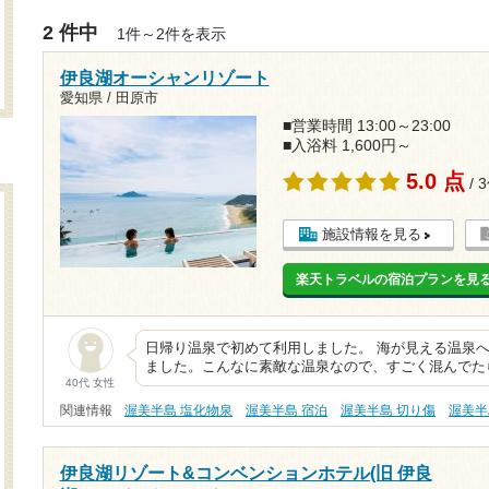
2 件中
1件～2件を表示
伊良湖オーシャンリゾート
愛知県 / 田原市
■営業時間 13:00～23:00
■入浴料 1,600円～
5.0 点
/ 
施設情報を見る
楽天トラベルの宿泊プランを見
日帰り温泉で初めて利用しました。 海が見える温泉
ました。こんなに素敵な温泉なので、すごく混んでた
40代 女性
関連情報
渥美半島 塩化物泉
渥美半島 宿泊
渥美半島 切り傷
渥美半
伊良湖リゾート&コンベンションホテル(旧 伊良