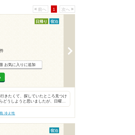
前へ
1
次へ
日帰り
宿泊
>
3件
お気に入りに追加
る
へ行きたくて、探していたところ見つけ
らどうしようと思いましたが、日曜…
島 冷え性
宿泊