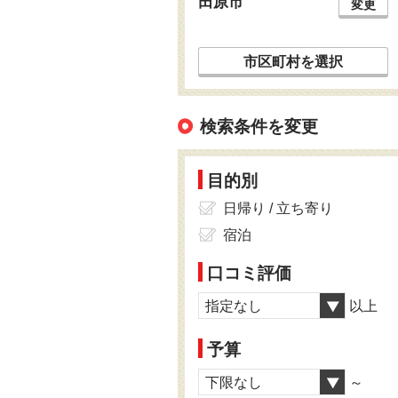
田原市
変更
市区町村を選択
検索条件を変更
目的別
日帰り / 立ち寄り
宿泊
口コミ評価
指定なし
以上
予算
下限なし
～