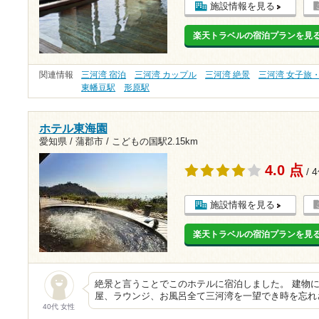
施設情報を見る
楽天トラベルの宿泊プランを見
関連情報
三河湾 宿泊
三河湾 カップル
三河湾 絶景
三河湾 女子旅
東幡豆駅
形原駅
ホテル東海園
愛知県 / 蒲郡市 /
こどもの国駅2.15km
4.0 点
/ 
施設情報を見る
楽天トラベルの宿泊プランを見
絶景と言うことでこのホテルに宿泊しました。 建物
屋、ラウンジ、お風呂全て三河湾を一望でき時を忘れ
40代 女性