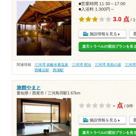
■営業時間 11:30～17:00
■入浴料 1,300円～
3.0 点
/ 
施設情報を見る
楽天トラベルの宿泊プランを見
関連情報
三河湾 炭酸水素塩泉
三河湾 宿泊
三河湾 美肌の湯
三河湾
西幡豆駅
西浦駅
旅館やまと
愛知県 / 西尾市 /
三河鳥羽駅1.67km
- 点
/ 0件
施設情報を見る
楽天トラベルの宿泊プランを見