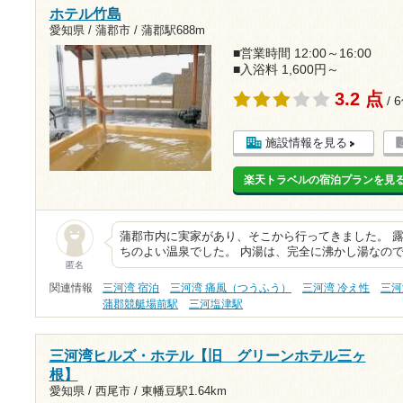
ホテル竹島
愛知県 / 蒲郡市 /
蒲郡駅688m
■営業時間 12:00～16:00
■入浴料 1,600円～
3.2 点
/ 
施設情報を見る
楽天トラベルの宿泊プランを見
蒲郡市内に実家があり、そこから行ってきました。 
ちのよい温泉でした。 内湯は、完全に沸かし湯なの
匿名
関連情報
三河湾 宿泊
三河湾 痛風（つうふう）
三河湾 冷え性
三河
蒲郡競艇場前駅
三河塩津駅
三河湾ヒルズ・ホテル【旧 グリーンホテル三ヶ
根】
愛知県 / 西尾市 /
東幡豆駅1.64km