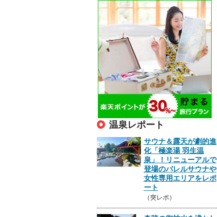
温泉レポート
サウナ＆露天が劇的進
化「極楽湯 羽生温
泉」！リニューアルで
登場のバレルサウナや
女性専用エリアをレポ
ート
（突レポ）