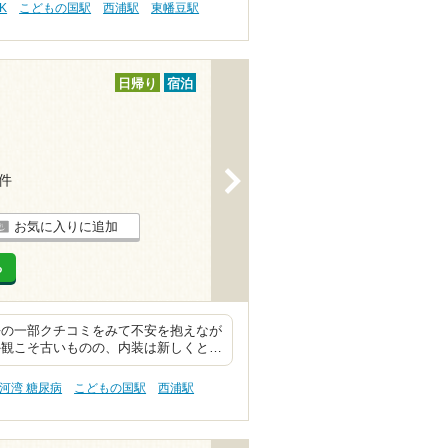
K
こどもの国駅
西浦駅
東幡豆駅
日帰り
宿泊
>
8件
お気に入りに追加
る
去の一部クチコミをみて不安を抱えなが
外観こそ古いものの、内装は新しくと…
河湾 糖尿病
こどもの国駅
西浦駅