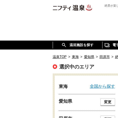
絶景が楽
温浴施設を探す
電
温泉TOP
>
東海
>
愛知県
>
田原市
>
選択中のエリア
全国から探す
東海
愛知県
変更