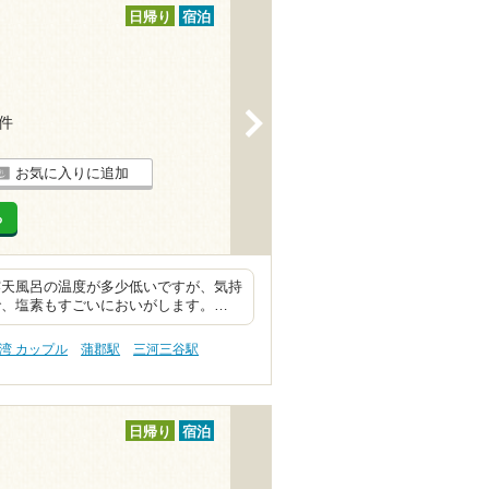
日帰り
宿泊
>
6件
お気に入りに追加
る
露天風呂の温度が多少低いですが、気持
で、塩素もすごいにおいがします。…
湾 カップル
蒲郡駅
三河三谷駅
日帰り
宿泊