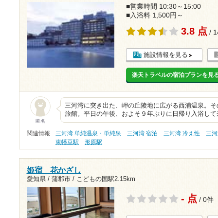
■営業時間 10:30～15:00
■入浴料 1,500円～
3.8 点
/ 
施設情報を見る
楽天トラベルの宿泊プランを見
三河湾に突き出た、岬の丘陵地に広がる西浦温泉。そ
旅館。平日の午後、およそ９年ぶりに日帰り入浴して来
匿名
関連情報
三河湾 単純温泉・単純泉
三河湾 宿泊
三河湾 冷え性
三河
東幡豆駅
形原駅
姫宿 花かざし
愛知県 / 蒲郡市 /
こどもの国駅2.15km
- 点
/ 0件