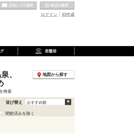
お気に入りの温泉
最近の履歴
ログイン
ID作成
グ
岩盤浴
温泉、
地図から探す
め
を検索
並び替え
おすすめ順
閉館済みを除く