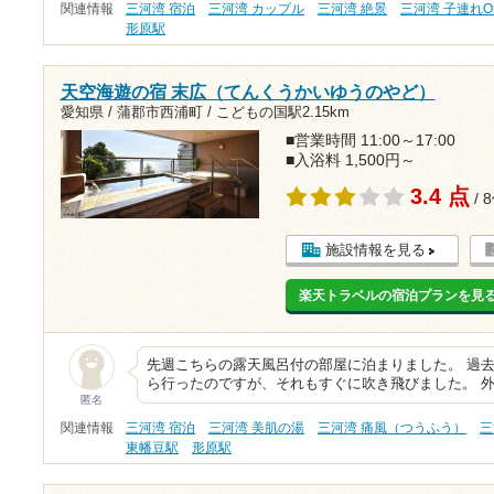
関連情報
三河湾 宿泊
三河湾 カップル
三河湾 絶景
三河湾 子連れO
形原駅
天空海遊の宿 末広（てんくうかいゆうのやど）
愛知県 / 蒲郡市西浦町 /
こどもの国駅2.15km
■営業時間 11:00～17:00
■入浴料 1,500円～
3.4 点
/ 
施設情報を見る
楽天トラベルの宿泊プランを見
先週こちらの露天風呂付の部屋に泊まりました。 過
ら行ったのですが、それもすぐに吹き飛びました。 
匿名
関連情報
三河湾 宿泊
三河湾 美肌の湯
三河湾 痛風（つうふう）
三
東幡豆駅
形原駅