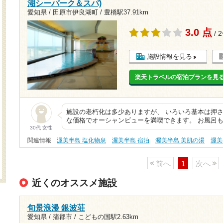
湖シーパーク＆スパ)
愛知県 / 田原市伊良湖町 /
豊橋駅37.91km
3.0 点
/ 
施設情報を見る
楽天トラベルの宿泊プランを見
施設の老朽化は多少ありますが、 いろいろ基本は押さ
な価格でオーシャンビューを満喫できます。 お風呂
30代 女性
関連情報
渥美半島 塩化物泉
渥美半島 宿泊
渥美半島 美肌の湯
渥美
前へ
1
次へ
近くのオススメ施設
旬景浪漫 銀波荘
愛知県 / 蒲郡市 /
こどもの国駅2.63km