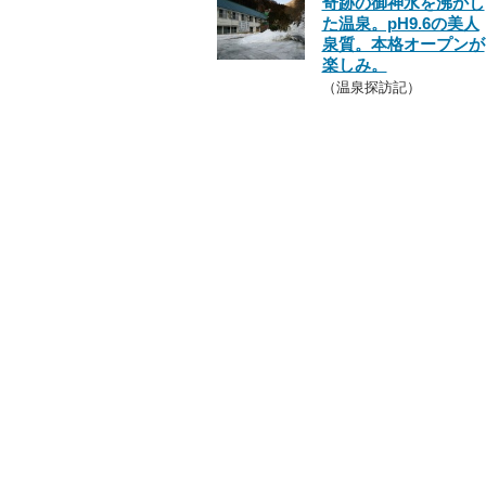
奇跡の御神水を沸かし
た温泉。pH9.6の美人
泉質。本格オープンが
楽しみ。
（温泉探訪記）