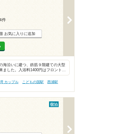
>
14件
お気に入りに追加
る
の海沿いに建つ、鉄筋９階建ての大型
ました。入浴料1400円はフロント…
湾 カップル
こどもの国駅
西浦駅
宿泊
>