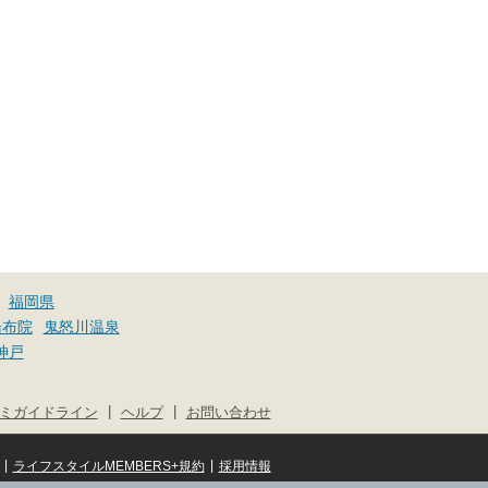
福岡県
湯布院
鬼怒川温泉
神戸
|
|
ミガイドライン
ヘルプ
お問い合わせ
|
|
ライフスタイルMEMBERS+規約
採用情報
© NIFTY Lifestyle Co., Ltd.