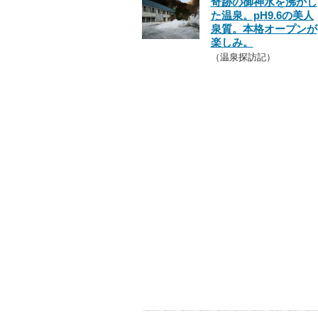
奇跡の御神水を沸かし
た温泉。pH9.6の美人
泉質。本格オープンが
楽しみ。
（温泉探訪記）