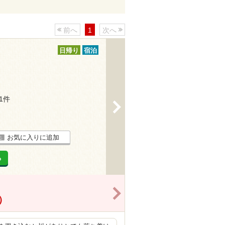
前へ
1
次へ
日帰り
宿泊
11件
>
お気に入りに追加
る
>
）