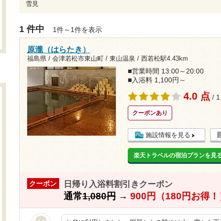
雪見
1 件中
1件～1件を表示
原瀧（はらたき）
福島県 / 会津若松市東山町 / 東山温泉 /
西若松駅4.43km
■営業時間 13:00～20:00
■入浴料 1,100円～
4.0 点
/ 
クーポンあり
施設情報を見る
楽天トラベルの宿泊プランを見
日帰り入浴料割引きクーポン
クーポン
通常
1,080円
→
900円（180円お得！