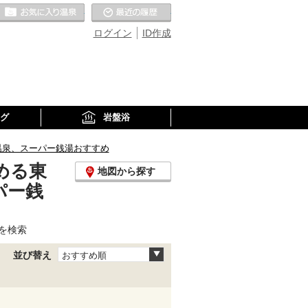
お気に入りの温泉
最近の履歴
ログイン
ID作成
グ
岩盤浴
温泉、スーパー銭湯おすすめ
める東
地図から探す
パー銭
を検索
並び替え
おすすめ順