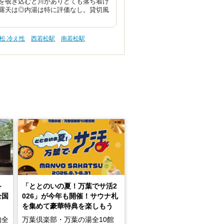
を覗き込むと川がありとても落ち着け
露天は◎内湯は特に評価なし。貸切風
松 冷え性
西若松駅
南若松駅
～
「ととのいの夏！万葉でサ活2
全国
026」が今年も開催！サウナ札
を集めて豪華特典を楽しもう
的全
万葉倶楽部・万葉の湯全10館