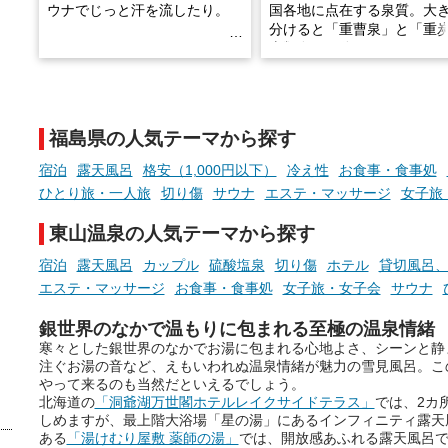
ウナでじっと汗を流したり。
国各地に点在する泉質。大
分けると「重曹泉」と「重
土類泉」に分かれます。
そんな「一人でぼんやり過ごす
また硫黄や鉄分などの特殊
時間」、ふだん後回しにしてい
が混ざり合うことで、複雑
た「これからのこと」や「ちょ
多様な個性を持つことも多
福島県の人気テーマから探す
っとした悩み」が、頭に浮かん
す。
でくることはありませんか？
宿泊
露天風呂
格安（1,000円以下）
冷え性
お食事・食事処
今回は筆者自ら入浴した中
ひとり旅・一人旅
切り傷
サウナ
エステ・マッサージ
女子旅
ら、日本各地にある炭酸水
泉を12施設セレクト。すべ
東山温泉の人気テーマから探す
お風呂でリラックスしているか
日帰り入浴可能で、源泉か
らこそ向き合える、大切な自分
しと泉質の良さにこだわり
宿泊
露天風呂
カップル
硫酸塩泉
切り傷
ホテル
貸切風呂
の本音。
つ、万人におすすめしたい
エステ・マッサージ
お食事・食事処
女子旅・女子会
サウナ
を厳選しました。
そんな心のつぶやきを、湯あが
銀世界のなかで温もりに包まれる至極の温泉情緒
りの温まった心のまま相談でき
寒々とした銀世界のなかでお湯に包まれる心地よさ、シーンと静
たら素敵ですよね。
注ぐお湯の音など、えもいわれぬ温泉情緒が魅力の雪見風呂。こ
やって来るのも当然だといえるでしょう。
北海道の
「洞爺湖万世閣ホテルレイクサイドテラス」
では、2カ
しめますが、最上階大浴場「星の湯」にあるインフィニティ露天
ニフティ温泉の「占いベンチ」
ある
「湯けむり屋敷 薬師の湯」
では、開放感あふれる露天風呂
は、そんなあなたの心のつぶや