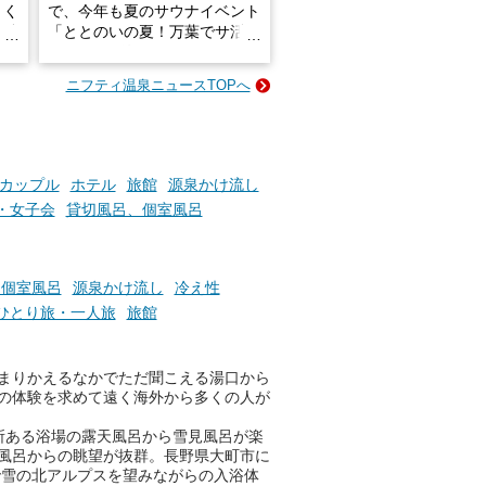
きく
で、今年も夏のサウナイベント
炭酸
「ととのいの夏！万葉でサ活2
026」が開催されます！
ニフティ温泉ニュースTOPへ
成分
2026年8月1日（土）～8月31
かつ
日（月）までの開催期間中は、
いで
サウナ飯やサウナドリンク、岩
盤浴の利用などで「万葉サウナ
札」を集めることで、オリジナ
カップル
ホテル
旅館
源泉かけ流し
か
ルグッズや無料券などの特典と
・女子会
貸切風呂、個室風呂
素塩
交換可能。
て
け流
さらに、各館ではアロマロウリ
つ
ュやアウフグースなど、サウナ
、個室風呂
源泉かけ流し
冷え性
施設
好きにはたまらない多彩なイベ
ひとり旅・一人旅
旅館
ントも予定されています。ぜひ
チェックしてください！
まりかえるなかでただ聞こえる湯口から
───
の体験を求めて遠く海外から多くの人が
提供元：万葉倶楽部株式会社
【PR】
所ある浴場の露天風呂から雪見風呂が楽
この記事は万葉倶楽部株式会社
風呂からの眺望が抜群。長野県大町市に
のPR記事です。
で雪の北アルプスを望みながらの入浴体