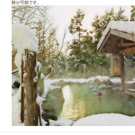
験が可能です。
きをプロの占い師に相談するこ
とができるサービスです。
おふろパス会員様なら、この特
別なひとときを「毎月10分無
料」でご利用いただけます。
お湯で体がほぐれたら、次は占
い師さんとお話しして、心もほ
ぐしてみませんか？