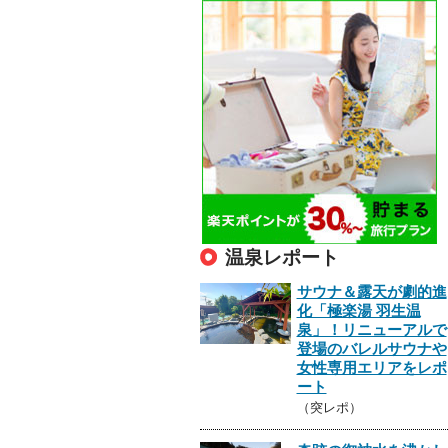
温泉レポート
サウナ＆露天が劇的進
化「極楽湯 羽生温
泉」！リニューアルで
登場のバレルサウナや
女性専用エリアをレポ
ート
（突レポ）