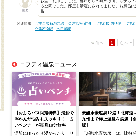
お盆に利用しました。部屋からの眺めは山。窓から下
る空間でした。部屋も清潔にされてました。お風呂は
匿名
呂…
関連情報
会津若松 硫酸塩泉
会津若松 宿泊
会津若松 切り傷
会津若
会津若松駅
七日町駅
前へ
1
次へ
ニフティ温泉ニュース
【おふろパス限定特典】湯船で
炭酸水素塩泉12選！北海道
浮かんだ悩みもスッキリ！「占
九州まで極上温泉を厳選【
いベンチ」が毎月10分無料
版】
湯船にゆったり浸かったり、サ
「炭酸水素塩泉」は、比較