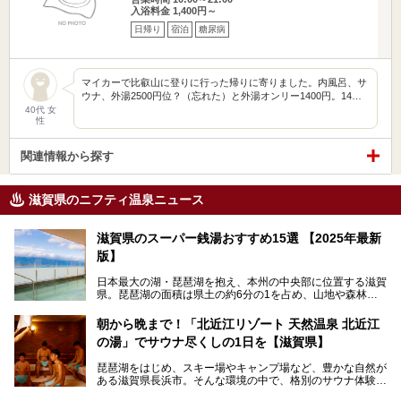
入浴料金 1,400円～
日帰り
宿泊
糖尿病
マイカーで比叡山に登りに行った帰りに寄りました。内風呂、サ
ウナ、外湯2500円位？（忘れた）と外湯オンリー1400円。14…
40代 女
性
関連情報から探す
滋賀県のニフティ温泉ニュース
滋賀県のスーパー銭湯おすすめ15選 【2025年最新
版】
日本最大の湖・琵琶湖を抱え、本州の中央部に位置する滋賀
県。琵琶湖の面積は県土の約6分の1を占め、山地や森林部
分も多く、水と緑に恵まれています。古くから交通の要衝と
して栄え、県内には世界遺産の比叡山延暦寺、天守が国宝に
朝から晩まで！「北近江リゾート 天然温泉 北近江
指定されている彦根城、国の特別史跡の安土城跡など、多数
の湯」でサウナ尽くしの1日を【滋賀県】
の史跡があります。
今回は、滋賀県でおすすめのスーパー銭湯をご紹介します。
琵琶湖をはじめ、スキー場やキャンプ場など、豊かな自然が
琵琶湖の雄大な景色を眺めながら入れる施設もありますよ。
ある滋賀県長浜市。そんな環境の中で、格別のサウナ体験を
してみませんか？