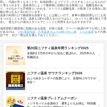
昇し、代謝が良くなることや、転地効果によってリラックスすることによるものだ
と考えられます。温泉成分によって糖尿病に効能がある泉質には、硫酸塩泉があ
り、そのなかでも芒硝泉といわれる「ナトリウム硫酸塩泉」が飲泉できる場合に効
能が得られると言われています。
温泉の利用だけで糖尿病を改善することは難しいので、食事や運動習慣などにも気
をつけることも大切。温泉も1度や2度入るだけではなく、ゆっくりと腰を据えて滞
在し、昔ながらの湯治スタイルでじっくりと利用するのもおすすめです。
滋賀里駅の糖尿病に効能がある温泉、日帰り温泉、スーパー銭湯の中でも特に人気
があるのは、
びわ湖花街道
、
大津温泉 おふろcafé びわこ座
、
くらま温泉
などの施
設です。ぜひ一度は足を運んでみてください。
第20回ニフティ温泉年間ランキング2025
全国約2.2万件の中から頂点に選ばれた、2025年の人
気施設は…
ニフティ温泉 サウナランキング2026
おふろ好きユーザーの投票により、全国No.1サウナが
決定！
ニフティ温泉プレミアムクーポン
ノジマモバイル会員向け 通常よりもお得な「特別価