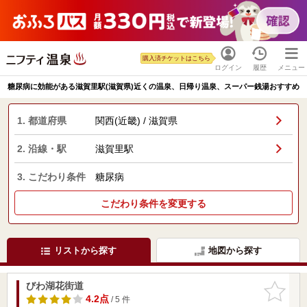
購入済チケットはこちら
ログイン
履歴
メニュー
糖尿病に効能がある滋賀里駅(滋賀県)近くの温泉、日帰り温泉、スーパー銭湯おすすめ
1. 都道府県
関西(近畿) / 滋賀県
2. 沿線・駅
滋賀里駅
3. こだわり条件
糖尿病
こだわり条件を変更する
リストから探す
地図から探す
びわ湖花街道
お気に入
りに追加
4.2点
/ 5 件