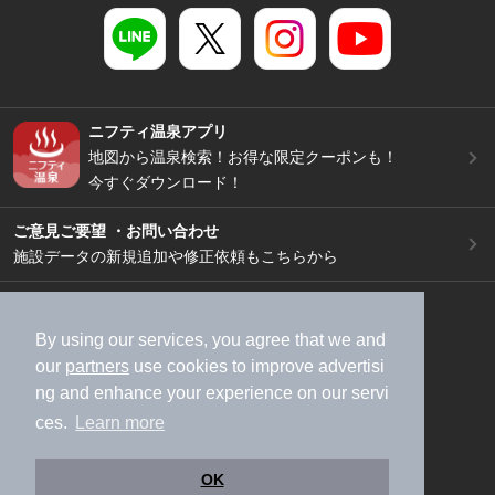
ニフティ温泉アプリ
地図から温泉検索！お得な限定クーポンも！
今すぐダウンロード！
ご意見ご要望 ・お問い合わせ
施設データの新規追加や修正依頼もこちらから
スマートフォン
/
PC
加盟店募集（資料請求）
広告出稿のご案内
By using our services, you agree that we and
our
partners
use cookies to improve advertisi
利用規約
ライフスタイルMEMBERS+規約
ng and enhance your experience on our servi
特定商取引法に基づく表記
ヘルプ
採用情報
ces.
Learn more
運営会社
個人情報保護ポリシー
©NIFTY Lifestyle Co., Ltd.
OK