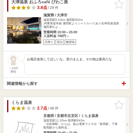
大津温泉 おふろcafé びわこ座
お気に入
りに追加
3.8点
/ 29 件
滋賀県 / 大津市
滋賀里駅9.10km
瀬田駅962m
JR東海道本線 瀬田駅よりシャトルバスあり名神高速道路
瀬田東ICよ…
営業時間 10:00～25:00
入浴料金 798円～
日帰り
宿泊
糖尿病
お風呂改装してほしいな。昔のまんま。その他は最高だな
～10代
男性
関連情報から探す
くらま温泉
お気に入
りに追加
2.7点
/ 48 件
京都府 / 京都市左京区 / くらま温泉
滋賀里駅11.32km
鞍馬駅843m
「出町柳駅」からは、叡山電車で２９分「鞍馬駅」下車
鞍馬駅から無料送…
営業時間 10:00～21:00