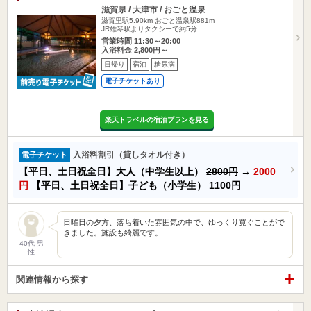
滋賀県 / 大津市 / おごと温泉
滋賀里駅5.90km
おごと温泉駅881m
JR雄琴駅よりタクシーで約5分
営業時間 11:30～20:00
入浴料金 2,800円～
日帰り
宿泊
糖尿病
電子チケットあり
楽天トラベルの宿泊プランを見る
入浴料割引（貸しタオル付き）
電子チケット
【平日、土日祝全日】大人（中学生以上）
2800円
→
2000
円
【平日、土日祝全日】子ども（小学生）
1100円
日曜日の夕方、落ち着いた雰囲気の中で、ゆっくり寛ぐことがで
きました。施設も綺麗です。
40代 男
性
関連情報から探す