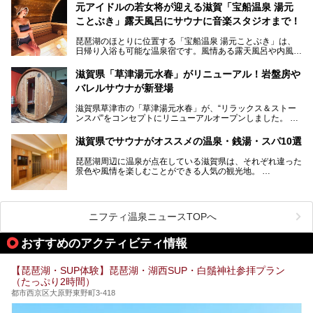
元アイドルの若女将が迎える滋賀「宝船温泉 湯元
今回は、「北近江リゾート 天然温泉 北近江の湯」で朝から
ことぶき」露天風呂にサウナに音楽スタジオまで！
晩まで楽しめる過ごし方をご紹介！ サウナ設備やサウナド
リンクにサウナ飯など、サウナ尽くしの一日になること、間
琵琶湖のほとりに位置する「宝船温泉 湯元ことぶき」は、
違いなしですよ。
日帰り入浴も可能な温泉宿です。風情ある露天風呂や内風
───
呂、さらに2023年10月、屋外にバレルサウナのエリアがオ
提供元：北近江リゾート 天然温泉 北近江の湯【PR】
ープン。湖からそよぐ爽やかな風を感じながらサウナと温泉
この記事は北近江リゾート 天然温泉 北近江の湯のPR記事で
滋賀県「草津湯元水春」がリニューアル！岩盤房や
が楽しめます。
す。
バレルサウナが新登場
近江牛や琵琶湖にしかいない珍しい魚など滋賀グルメに舌鼓
滋賀県草津市の「草津湯元水春」が、“リラックス＆ストー
を打てるのも醍醐味の一つ。そして、若女将はなんと「元ア
ンスパ”をコンセプトにリニューアルオープンしました。
イドル」の現役アーティスト。音楽スタジオまで備えたユニ
岩盤浴エリアがゆったりくつろげる広いスペースに一新され
ークなお宿の多彩な魅力をご紹介します。
たほか、岩盤房やバレルサウナも新設されました。さらに地
滋賀県でサウナがオススメの温泉・銭湯・スパ10選
産地消をテーマにしたレストランメニューもパワーアップ。
今回新しくなった「草津湯元水春」の魅力を余すところなく
琵琶湖周辺に温泉が点在している滋賀県は、それぞれ違った
紹介します。
景色や風情を楽しむことができる人気の観光地。
今回は、そんな滋賀県でサウナに入れるおすすめ施設を厳選
してご紹介します！
旅行やお出かけのついではもちろん、近隣にお住いの方はぜ
ひ気軽に立ち寄ってみてくださいね。
ニフティ温泉ニュースTOPへ
おすすめのアクティビティ情報
【琵琶湖・SUP体験】琵琶湖・湖西SUP・白鬚神社参拝プラン
（たっぷり2時間）
都市西京区大原野東野町3-418