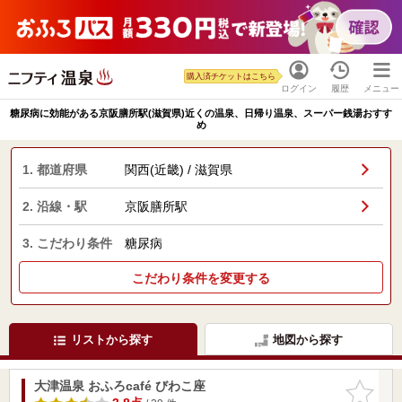
購入済チケットはこちら
ログイン
履歴
メニュー
糖尿病に効能がある京阪膳所駅(滋賀県)近くの温泉、日帰り温泉、スーパー銭湯おすす
め
1. 都道府県
関西(近畿) / 滋賀県
2. 沿線・駅
京阪膳所駅
3. こだわり条件
糖尿病
こだわり条件を変更する
リストから探す
地図から探す
大津温泉 おふろcafé びわこ座
お気に入
りに追加