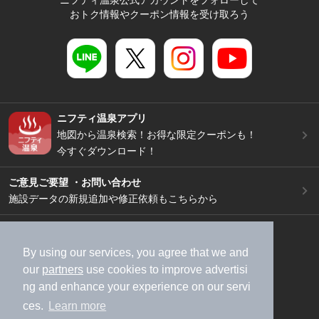
ニフティ温泉公式アカウントをフォローして
おトク情報やクーポン情報を受け取ろう
ニフティ温泉アプリ
地図から温泉検索！お得な限定クーポンも！
今すぐダウンロード！
ご意見ご要望 ・お問い合わせ
施設データの新規追加や修正依頼もこちらから
スマートフォン
/
PC
加盟店募集（資料請求）
広告出稿のご案内
By using our services, you agree that we and
our
partners
use cookies to improve advertisi
利用規約
ライフスタイルMEMBERS+規約
ng and enhance your experience on our servi
特定商取引法に基づく表記
ヘルプ
採用情報
ces.
Learn more
運営会社
個人情報保護ポリシー