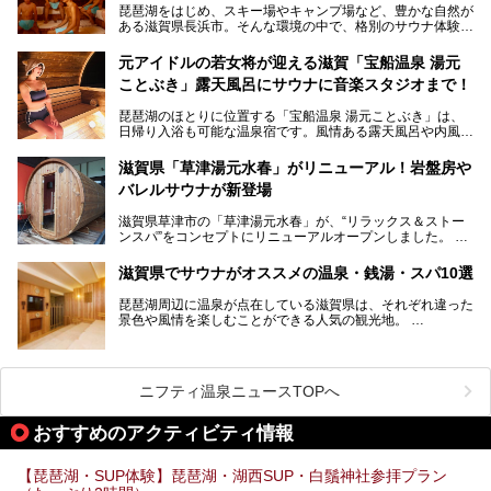
琵琶湖をはじめ、スキー場やキャンプ場など、豊かな自然が
琵琶湖の雄大な景色を眺めながら入れる施設もありますよ。
ある滋賀県長浜市。そんな環境の中で、格別のサウナ体験を
してみませんか？
元アイドルの若女将が迎える滋賀「宝船温泉 湯元
今回は、「北近江リゾート 天然温泉 北近江の湯」で朝から
ことぶき」露天風呂にサウナに音楽スタジオまで！
晩まで楽しめる過ごし方をご紹介！ サウナ設備やサウナド
リンクにサウナ飯など、サウナ尽くしの一日になること、間
琵琶湖のほとりに位置する「宝船温泉 湯元ことぶき」は、
違いなしですよ。
日帰り入浴も可能な温泉宿です。風情ある露天風呂や内風
───
呂、さらに2023年10月、屋外にバレルサウナのエリアがオ
提供元：北近江リゾート 天然温泉 北近江の湯【PR】
ープン。湖からそよぐ爽やかな風を感じながらサウナと温泉
この記事は北近江リゾート 天然温泉 北近江の湯のPR記事で
滋賀県「草津湯元水春」がリニューアル！岩盤房や
が楽しめます。
す。
バレルサウナが新登場
近江牛や琵琶湖にしかいない珍しい魚など滋賀グルメに舌鼓
滋賀県草津市の「草津湯元水春」が、“リラックス＆ストー
を打てるのも醍醐味の一つ。そして、若女将はなんと「元ア
ンスパ”をコンセプトにリニューアルオープンしました。
イドル」の現役アーティスト。音楽スタジオまで備えたユニ
岩盤浴エリアがゆったりくつろげる広いスペースに一新され
ークなお宿の多彩な魅力をご紹介します。
たほか、岩盤房やバレルサウナも新設されました。さらに地
滋賀県でサウナがオススメの温泉・銭湯・スパ10選
産地消をテーマにしたレストランメニューもパワーアップ。
今回新しくなった「草津湯元水春」の魅力を余すところなく
琵琶湖周辺に温泉が点在している滋賀県は、それぞれ違った
紹介します。
景色や風情を楽しむことができる人気の観光地。
今回は、そんな滋賀県でサウナに入れるおすすめ施設を厳選
してご紹介します！
旅行やお出かけのついではもちろん、近隣にお住いの方はぜ
ひ気軽に立ち寄ってみてくださいね。
ニフティ温泉ニュースTOPへ
おすすめのアクティビティ情報
【琵琶湖・SUP体験】琵琶湖・湖西SUP・白鬚神社参拝プラン