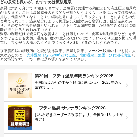
どの泉質も良いが、おすすめは硫酸塩泉
泉質は大きく分けて10種ありますが、全泉質に共通する効能として高血圧と糖尿病
があります。これは温泉成分の直接的な作用というよりも、入浴によって体温が上
昇し、代謝が良くなることや、転地効果によってリラックスすることによるものだ
と考えられます。温泉成分によって糖尿病に効能がある泉質には、硫酸塩泉があ
り、そのなかでも芒硝泉といわれる「ナトリウム硫酸塩泉」が飲泉できる場合に効
能が得られると言われています。
温泉の利用だけで糖尿病を改善することは難しいので、食事や運動習慣などにも気
をつけることも大切。温泉も1度や2度入るだけではなく、ゆっくりと腰を据えて滞
在し、昔ながらの湯治スタイルでじっくりと利用するのもおすすめです。
京阪膳所駅の糖尿病に効能がある温泉、日帰り温泉、スーパー銭湯の中でも特に人
気があるのは、
大津温泉 おふろcafé びわこ座
、
南郷温泉二葉屋
、
びわ湖花街道
な
どの施設です。ぜひ一度は足を運んでみてください。
第20回ニフティ温泉年間ランキング2025
全国約2.2万件の中から頂点に選ばれた、2025年の人
気施設は…
ニフティ温泉 サウナランキング2026
おふろ好きユーザーの投票により、全国No.1サウナが
決定！