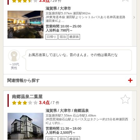
3.8点
/ 29 件
滋賀県 / 大津市
京阪膳所駅5.07km
瀬田駅962m
JR東海道本線 瀬田駅よりシャトルバスあり名神高速道路
瀬田東ICよ…
営業時間 10:00～25:00
入浴料金 798円～
日帰り
宿泊
糖尿病
お風呂改装してほしいな。昔のまんま。その他は最高だな
～10代
男性
関連情報から探す
南郷温泉二葉屋
お気に入
りに追加
3.4点
/ 7 件
滋賀県 / 大津市 / 南郷温泉
京阪膳所駅7.55km
石山寺駅3.49km
JR琵琶湖線石山駅よりバス又はタクシー約15分名神瀬田西
ICより約1…
営業時間 11:30～18:00
入浴料金 2,500円～
日帰り
宿泊
糖尿病