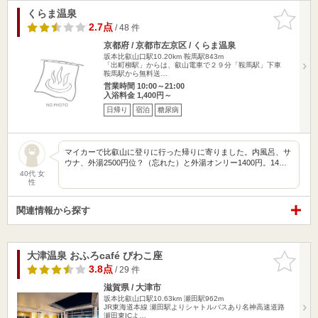
くらま温泉
お気に入
りに追加
2.7点
/ 48 件
京都府 / 京都市左京区 / くらま温泉
坂本比叡山口駅10.20km
鞍馬駅843m
「出町柳駅」からは、叡山電車で２９分「鞍馬駅」下車
鞍馬駅から無料送…
営業時間 10:00～21:00
入浴料金 1,400円～
日帰り
宿泊
糖尿病
マイカーで比叡山に登りに行った帰りに寄りました。内風呂、サ
ウナ、外湯2500円位？（忘れた）と外湯オンリー1400円。14…
40代 女
性
関連情報から探す
大津温泉 おふろcafé びわこ座
お気に入
りに追加
3.8点
/ 29 件
滋賀県 / 大津市
坂本比叡山口駅10.63km
瀬田駅962m
JR東海道本線 瀬田駅よりシャトルバスあり名神高速道路
瀬田東ICよ…