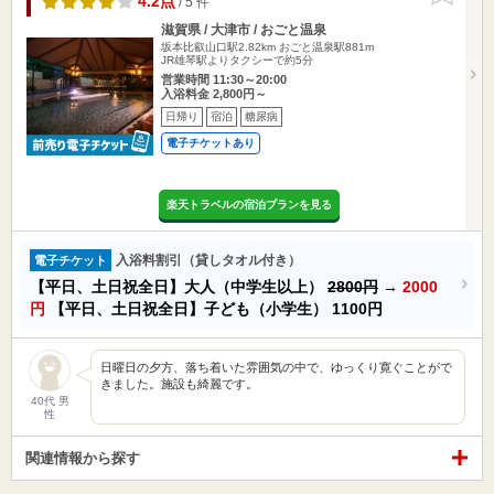
4.2点
/ 5 件
滋賀県 / 大津市 / おごと温泉
坂本比叡山口駅2.82km
おごと温泉駅881m
JR雄琴駅よりタクシーで約5分
営業時間 11:30～20:00
入浴料金 2,800円～
日帰り
宿泊
糖尿病
電子チケットあり
楽天トラベルの宿泊プランを見る
入浴料割引（貸しタオル付き）
電子チケット
【平日、土日祝全日】大人（中学生以上）
2800円
→
2000
円
【平日、土日祝全日】子ども（小学生）
1100円
日曜日の夕方、落ち着いた雰囲気の中で、ゆっくり寛ぐことがで
きました。施設も綺麗です。
40代 男
性
関連情報から探す