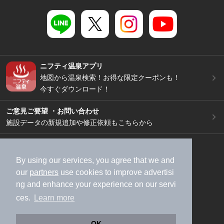
ニフティ温泉アプリ
地図から温泉検索！お得な限定クーポンも！
今すぐダウンロード！
ご意見ご要望 ・お問い合わせ
施設データの新規追加や修正依頼もこちらから
スマートフォン
/
PC
加盟店募集（資料請求）
広告出稿のご案内
By using our services, you agree that we and
our
partners
use cookies to improve advertisi
利用規約
ライフスタイルMEMBERS+規約
ng and enhance your experience on our servi
特定商取引法に基づく表記
ヘルプ
採用情報
ces.
Learn more
運営会社
個人情報保護ポリシー
©NIFTY Lifestyle Co., Ltd.
OK