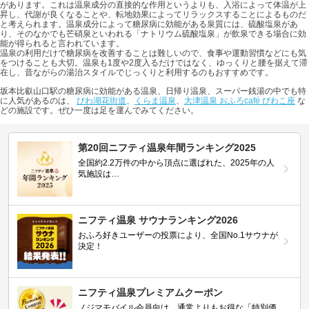
があります。これは温泉成分の直接的な作用というよりも、入浴によって体温が上
昇し、代謝が良くなることや、転地効果によってリラックスすることによるものだ
と考えられます。温泉成分によって糖尿病に効能がある泉質には、硫酸塩泉があ
り、そのなかでも芒硝泉といわれる「ナトリウム硫酸塩泉」が飲泉できる場合に効
能が得られると言われています。
温泉の利用だけで糖尿病を改善することは難しいので、食事や運動習慣などにも気
をつけることも大切。温泉も1度や2度入るだけではなく、ゆっくりと腰を据えて滞
在し、昔ながらの湯治スタイルでじっくりと利用するのもおすすめです。
坂本比叡山口駅の糖尿病に効能がある温泉、日帰り温泉、スーパー銭湯の中でも特
に人気があるのは、
びわ湖花街道
、
くらま温泉
、
大津温泉 おふろcafé びわこ座
な
どの施設です。ぜひ一度は足を運んでみてください。
第20回ニフティ温泉年間ランキング2025
全国約2.2万件の中から頂点に選ばれた、2025年の人
気施設は…
ニフティ温泉 サウナランキング2026
おふろ好きユーザーの投票により、全国No.1サウナが
決定！
ニフティ温泉プレミアムクーポン
ノジマモバイル会員向け 通常よりもお得な「特別価