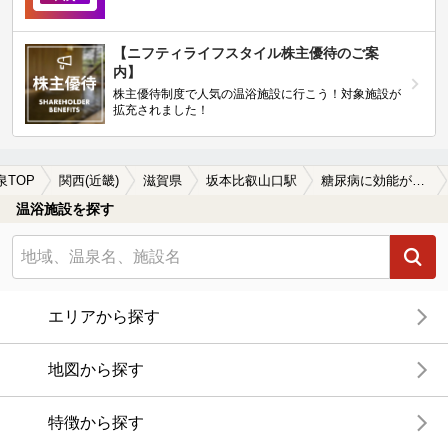
【ニフティライフスタイル株主優待のご案
内】
株主優待制度で人気の温浴施設に行こう！対象施設が
拡充されました！
泉TOP
関西(近畿)
滋賀県
坂本比叡山口駅
糖尿病に効能がある坂本比叡山口駅近くの温泉、日帰り温泉、スーパー銭湯おすすめ
温浴施設を探す
エリアから探す
地図から探す
特徴から探す