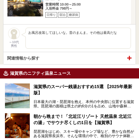
営業時間 10:00～25:00
入浴料金 798円～
日帰り
宿泊
糖尿病
お風呂改装してほしいな。昔のまんま。その他は最高だな
～10代
男性
関連情報から探す
滋賀県のニフティ温泉ニュース
滋賀県のスーパー銭湯おすすめ15選 【2025年最新
版】
日本最大の湖・琵琶湖を抱え、本州の中央部に位置する滋賀
県。琵琶湖の面積は県土の約6分の1を占め、山地や森林部
分も多く、水と緑に恵まれています。古くから交通の要衝と
して栄え、県内には世界遺産の比叡山延暦寺、天守が国宝に
朝から晩まで！「北近江リゾート 天然温泉 北近江
指定されている彦根城、国の特別史跡の安土城跡など、多数
の湯」でサウナ尽くしの1日を【滋賀県】
の史跡があります。
今回は、滋賀県でおすすめのスーパー銭湯をご紹介します。
琵琶湖をはじめ、スキー場やキャンプ場など、豊かな自然が
琵琶湖の雄大な景色を眺めながら入れる施設もありますよ。
ある滋賀県長浜市。そんな環境の中で、格別のサウナ体験を