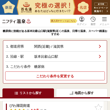
購入済チケットはこちら
ログイン
履歴
メニュー
糖尿病に効能がある坂本比叡山口駅(滋賀県)近くの温泉、日帰り温泉、スーパー銭湯お
すすめ
1. 都道府県
関西(近畿) / 滋賀県
2. 沿線・駅
坂本比叡山口駅
3. こだわり条件
糖尿病
こだわり条件を変更する
リストから探す
地図から探す
びわ湖花街道
お気に入
りに追加