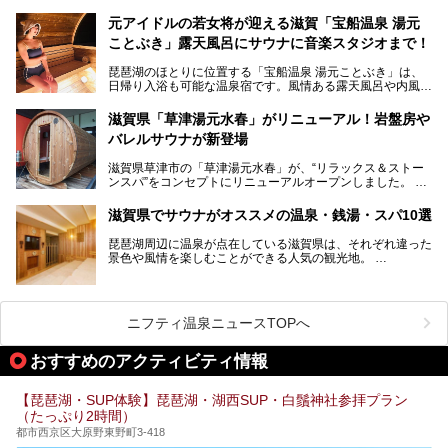
してみませんか？
元アイドルの若女将が迎える滋賀「宝船温泉 湯元
今回は、「北近江リゾート 天然温泉 北近江の湯」で朝から
ことぶき」露天風呂にサウナに音楽スタジオまで！
晩まで楽しめる過ごし方をご紹介！ サウナ設備やサウナド
リンクにサウナ飯など、サウナ尽くしの一日になること、間
琵琶湖のほとりに位置する「宝船温泉 湯元ことぶき」は、
違いなしですよ。
日帰り入浴も可能な温泉宿です。風情ある露天風呂や内風
───
呂、さらに2023年10月、屋外にバレルサウナのエリアがオ
提供元：北近江リゾート 天然温泉 北近江の湯【PR】
ープン。湖からそよぐ爽やかな風を感じながらサウナと温泉
この記事は北近江リゾート 天然温泉 北近江の湯のPR記事で
滋賀県「草津湯元水春」がリニューアル！岩盤房や
が楽しめます。
す。
バレルサウナが新登場
近江牛や琵琶湖にしかいない珍しい魚など滋賀グルメに舌鼓
滋賀県草津市の「草津湯元水春」が、“リラックス＆ストー
を打てるのも醍醐味の一つ。そして、若女将はなんと「元ア
ンスパ”をコンセプトにリニューアルオープンしました。
イドル」の現役アーティスト。音楽スタジオまで備えたユニ
岩盤浴エリアがゆったりくつろげる広いスペースに一新され
ークなお宿の多彩な魅力をご紹介します。
たほか、岩盤房やバレルサウナも新設されました。さらに地
滋賀県でサウナがオススメの温泉・銭湯・スパ10選
産地消をテーマにしたレストランメニューもパワーアップ。
今回新しくなった「草津湯元水春」の魅力を余すところなく
琵琶湖周辺に温泉が点在している滋賀県は、それぞれ違った
紹介します。
景色や風情を楽しむことができる人気の観光地。
今回は、そんな滋賀県でサウナに入れるおすすめ施設を厳選
してご紹介します！
旅行やお出かけのついではもちろん、近隣にお住いの方はぜ
ひ気軽に立ち寄ってみてくださいね。
ニフティ温泉ニュースTOPへ
おすすめのアクティビティ情報
【琵琶湖・SUP体験】琵琶湖・湖西SUP・白鬚神社参拝プラン
（たっぷり2時間）
都市西京区大原野東野町3-418