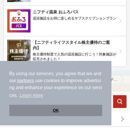
ニフティ温泉 おふろパス
温浴施設をお得に楽しめるサブスクリプションプラン
【ニフティライフスタイル株主優待のご案
内】
株主優待制度で人気の温浴施設に行こう！対象施設が
拡充されました！
By using our services, you agree that we and
温泉TOP
東北
宮城県
柴田郡川崎町
糖尿病に効能がある柴田郡川崎町の温泉、日帰り温泉、スーパー銭湯おすすめ
our
partners
use cookies to improve advertisi
ng and enhance your experience on our servi
温浴施設を探す
ces.
Learn more
OK
エリアから探す