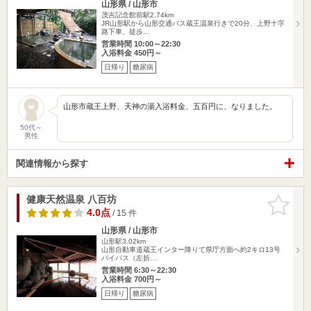
山形県 / 山形市
茂吉記念館前駅2.74km
JR山形駅から山形交通バス蔵王温泉行きで20分、上野十字
路下車、徒歩…
営業時間 10:00～22:30
入浴料金 450円～
日帰り
糖尿病
山形市蔵王上野、天神の湯入浴料金、五百円に、なりました。
50代～
男性
関連情報から探す
健康天然温泉 八百坊
お気に入
りに追加
4.0点
/ 15 件
山形県 / 山形市
山形駅3.02km
山形自動車道蔵王インター降りて県庁方面へ約2キロ13号
バイパス（左折…
営業時間 6:30～22:30
入浴料金 700円～
日帰り
糖尿病