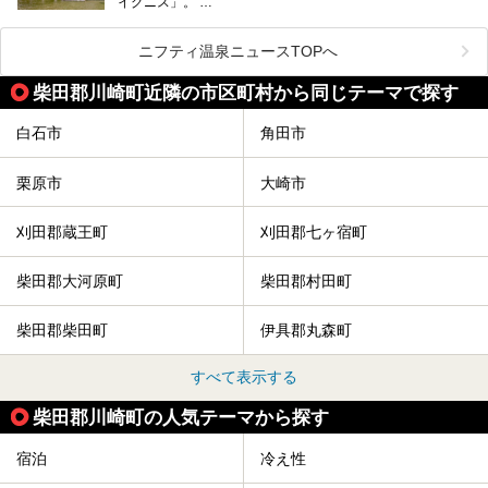
イグニス」。
時などに利用しやすい温浴施設がたくさんありますよ。
関西空港や吉川美南（埼玉県）に続いて仙台市若林区に202
2年4月にオープンした「アクアイグニス仙台」は、日帰り
ニフティ温泉ニュースTOPへ
温泉の「藤塚の湯」、マルシェ リアン、和食「笠庵」、イ
タリアン「グリーチネ」、ベーカリー「マリアージュ ドゥ
柴田郡川崎町近隣の市区町村から同じテーマで探す
ファリーヌ」、スイーツの「コンフィチュール アッシュ」
と「ル ショコラ ドゥ アッシュ」、そしてカフェ「猿田彦珈
琲」と話題のお店が勢ぞろい！
白石市
角田市
この「アクアイグニス仙台」の魅力を探りにお出かけしてき
ました。
栗原市
大崎市
刈田郡蔵王町
刈田郡七ヶ宿町
柴田郡大河原町
柴田郡村田町
柴田郡柴田町
伊具郡丸森町
すべて表示する
柴田郡川崎町の人気テーマから探す
宿泊
冷え性