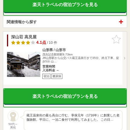
楽天トラベルの宿泊プランを見る
関連情報から探す
深山荘 高見屋
お気に入
りに追加
4.1点
/ 10 件
山形県 / 山形市
茂吉記念館前駅8.73km
JR山形駅から山交バス蔵王温泉行きで35分、終点下車、徒
歩5分 山…
営業時間
入浴料金 ～
宿泊
糖尿病
楽天トラベルの宿泊プランを見る
蔵王温泉街の最も高台に佇む、享保元年（1716年）に創業した老
舗旅館。平日に、一泊二食付で利用してみました。 この日…
50代～
男性