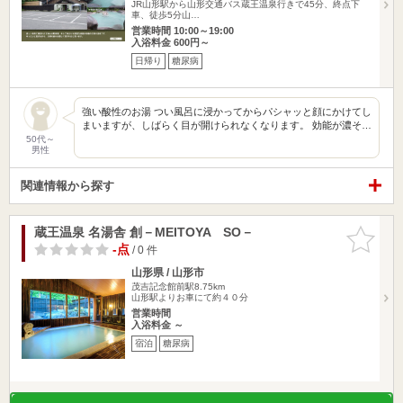
JR山形駅から山形交通バス蔵王温泉行きで45分、終点下
車、徒歩5分山…
営業時間 10:00～19:00
入浴料金 600円～
日帰り
糖尿病
強い酸性のお湯 つい風呂に浸かってからパシャッと顔にかけてし
まいますが、しばらく目が開けられなくなります。 効能が濃そ…
50代～
男性
関連情報から探す
蔵王温泉 名湯舎 創－MEITOYA SO－
お気に入
りに追加
-点
/ 0 件
山形県 / 山形市
茂吉記念館前駅8.75km
山形駅よりお車にて約４０分
営業時間
入浴料金 ～
宿泊
糖尿病