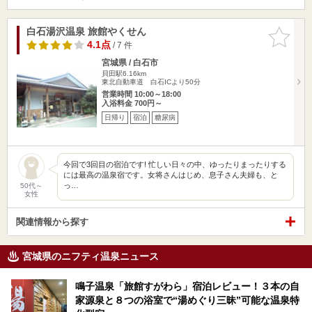
白石湯沢温泉 旅館やくせん
お気に入
りに追加
4.1点
/ 7 件
宮城県 / 白石市
貝田駅6.16km
東北自動車道 白石ICより50分
営業時間 10:00～18:00
入浴料金 700円～
日帰り
宿泊
糖尿病
今回で3回目の宿泊です! 忙しい日々の中、ゆったりまったりする
には最高の温泉宿です。女将さんはじめ、息子さん夫婦も、と
っ…
50代～
女性
関連情報から探す
宮城県のニフティ温泉ニュース
鳴子温泉「旅館すがわら」宿泊レビュー！３本の自
家源泉と８つの浴室で“湯めぐり三昧”可能な温泉特