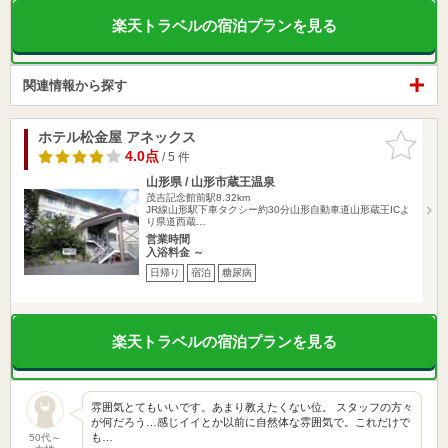
楽天トラベルの宿泊プランを見る
関連情報から探す
ホテル松金屋 アネックス
お気に入
りに追加
4.0点
/ 5 件
山形県 / 山形市蔵王温泉
茂吉記念館前駅8.32km
JR線山形駅下車タクシー約30分山形自動車道山形蔵王ICよ
り県道西蔵…
営業時間
入浴料金 ～
日帰り
宿泊
糖尿病
楽天トラベルの宿泊プランを見る
雰囲気とてもいいです。あまり教えたくない位。 スタッフの方々
が何だろう…感じイイとか以前に自然体な雰囲気で。これだけで
も…
50代～