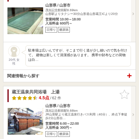
山形県 / 山形市
茂吉記念館前駅8.69km
山形駅よりタクシー30分山形道山形蔵王ICより20分
営業時間 10:00～18:00
入浴料金 600円～
日帰り
糖尿病
駐車場は広いんですが、そこまで行く道が少し細いので気を付け
て。 建物は新しくて清潔感があります。 携帯や財布などの荷物
は白…
20代 女
性
関連情報から探す
蔵王温泉共同浴場 上湯
お気に入
りに追加
4.5点
/ 62 件
山形県 / 山形市
茂吉記念館前駅8.68km
JR山形駅より蔵王温泉行きバス利用（40分）、終点下車徒
歩2分山形自…
営業時間 6:00～22:00
入浴料金 300円～
日帰り
糖尿病