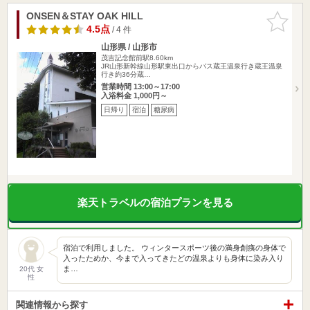
ONSEN＆STAY OAK HILL
お気に入
りに追加
4.5点
/ 4 件
山形県 / 山形市
茂吉記念館前駅8.60km
JR山形新幹線山形駅東出口からバス蔵王温泉行き蔵王温泉
行き約36分蔵…
営業時間 13:00～17:00
入浴料金 1,000円～
日帰り
宿泊
糖尿病
楽天トラベルの宿泊プランを見る
宿泊で利用しました。 ウィンタースポーツ後の満身創痍の身体で
入ったためか、今まで入ってきたどの温泉よりも身体に染み入り
ま…
20代 女
性
関連情報から探す