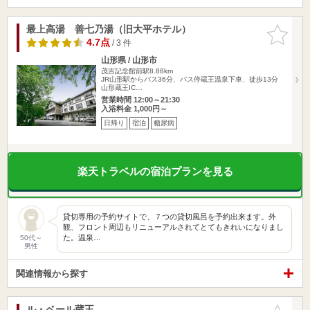
最上高湯 善七乃湯（旧大平ホテル）
お気に入
りに追加
4.7点
/ 3 件
山形県 / 山形市
茂吉記念館前駅8.88km
JR山形駅からバス36分、バス停蔵王温泉下車、徒歩13分
山形蔵王IC…
営業時間 12:00～21:30
入浴料金 1,000円～
日帰り
宿泊
糖尿病
楽天トラベルの宿泊プランを見る
貸切専用の予約サイトで、７つの貸切風呂を予約出来ます。外
観、フロント周辺もリニューアルされてとてもきれいになりまし
た。温泉…
50代～
男性
関連情報から探す
ル・ベール蔵王
お気に入