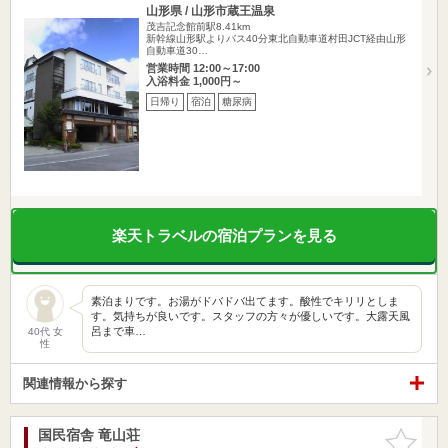
山形県 / 山形市蔵王温泉
茂吉記念館前駅8.41km
新幹線山形駅よりバス40分東北自動車道村田JCT経由山形
自動車道30…
営業時間 12:00～17:00
入浴料金 1,000円～
日帰り
宿泊
糖尿病
楽天トラベルの宿泊プランを見る
素泊まりです。お湯がドバドバ出てます。酸性でキリリとしま
す。気持ちが良いです。スタッフの方々が優しいです。大露天風
呂まで車…
40代 女
性
関連情報から探す
国民宿舎 竜山荘
お気に入