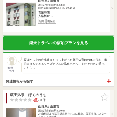
山形県 / 山形市
茂吉記念館前駅8.53km
山形新幹線山形駅よりバス45分
営業時間
入浴料金 ～
宿泊
糖尿病
楽天トラベルの宿泊プランを見る
盃湖から上の台北通りを少し上がった蔵王体育館の奥に佇む、素
泊まりもできるリーズナブルな温泉ホテル。またその名の通り、
こちら…
50代～
男性
関連情報から探す
蔵王温泉 ぼくのうち
お気に入
りに追加
-点
/ 0 件
山形県 / 山形市
茂吉記念館前駅8.50km
JR山形駅より蔵王温泉行きバスに乗車、蔵王温泉バスター
ミナル下車で徒…