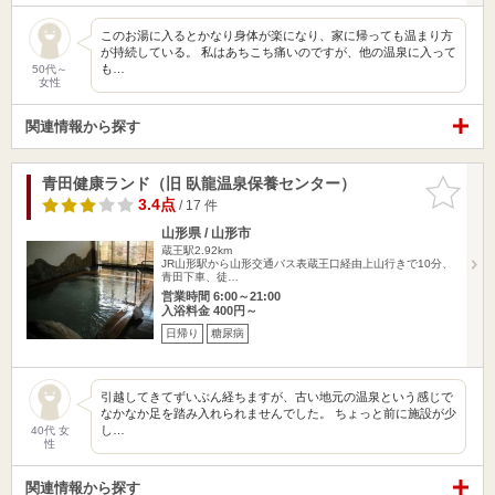
このお湯に入るとかなり身体が楽になり、家に帰っても温まり方
が持続している。 私はあちこち痛いのですが、他の温泉に入って
も…
50代～
女性
関連情報から探す
青田健康ランド（旧 臥龍温泉保養センター）
お気に入
りに追加
3.4点
/ 17 件
山形県 / 山形市
蔵王駅2.92km
JR山形駅から山形交通バス表蔵王口経由上山行きで10分、
青田下車、徒…
営業時間 6:00～21:00
入浴料金 400円～
日帰り
糖尿病
引越してきてずいぶん経ちますが、古い地元の温泉という感じで
なかなか足を踏み入れられませんでした。 ちょっと前に施設が少
し…
40代 女
性
関連情報から探す