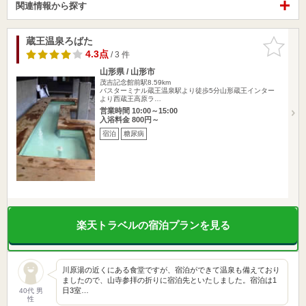
関連情報から探す
蔵王温泉ろばた
お気に入
りに追加
4.3点
/ 3 件
山形県 / 山形市
茂吉記念館前駅8.59km
バスターミナル蔵王温泉駅より徒歩5分山形蔵王インター
より西蔵王高原ラ…
営業時間 10:00～15:00
入浴料金 800円～
宿泊
糖尿病
楽天トラベルの宿泊プランを見る
川原湯の近くにある食堂ですが、宿泊ができて温泉も備えており
ましたので、山寺参拝の折りに宿泊先といたしました。宿泊は1
日3室…
40代 男
性