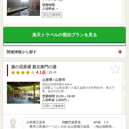
営業時間
入浴料金 ～
宿泊
糖尿病
楽天トラベルの宿泊プランを見る
関連情報から探す
湯の花茶屋 新左衛門の湯
お気に入
りに追加
4.1点
/ 30 件
山形県 / 山形市
茂吉記念館前駅8.49km
山形駅より山形交通バス蔵王温泉行き利用40分、終点下
車、徒歩5分山形…
営業時間 10:00～18:00
入浴料金 1,000円～
日帰り
糖尿病
山形蔵王温泉 強酸性硫黄泉 pH値 1.3
奥州三高湯の一つといわれる山形蔵王温泉、（他は福島高…