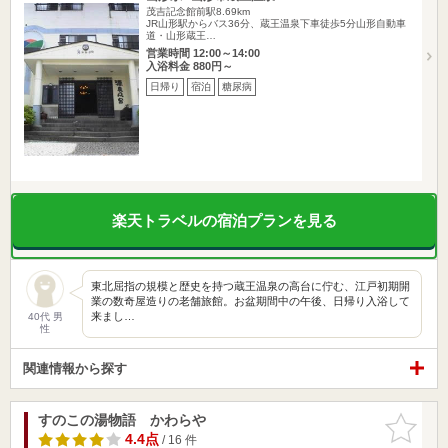
茂吉記念館前駅8.69km
JR山形駅からバス36分、蔵王温泉下車徒歩5分山形自動車
道・山形蔵王…
営業時間 12:00～14:00
入浴料金 880円～
日帰り
宿泊
糖尿病
楽天トラベルの宿泊プランを見る
東北屈指の規模と歴史を持つ蔵王温泉の高台に佇む、江戸初期開
業の数奇屋造りの老舗旅館。お盆期間中の午後、日帰り入浴して
来まし…
40代 男
性
関連情報から探す
すのこの湯物語 かわらや
お気に入
りに追加
4.4点
/ 16 件