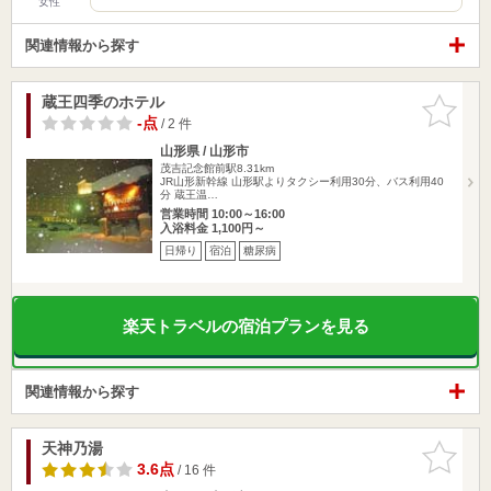
女性
関連情報から探す
蔵王四季のホテル
お気に入
りに追加
-点
/ 2 件
山形県 / 山形市
茂吉記念館前駅8.31km
JR山形新幹線 山形駅よりタクシー利用30分、バス利用40
分 蔵王温…
営業時間 10:00～16:00
入浴料金 1,100円～
日帰り
宿泊
糖尿病
楽天トラベルの宿泊プランを見る
関連情報から探す
天神乃湯
お気に入
りに追加
3.6点
/ 16 件