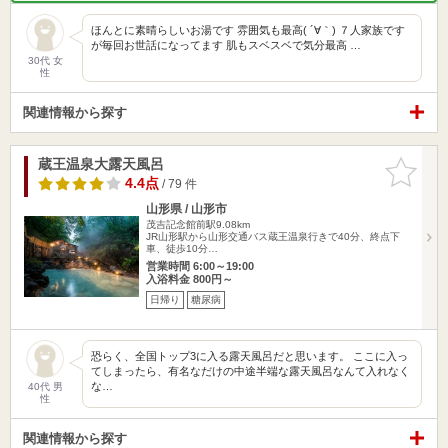
ほんとに素晴らしいお湯です 雰囲気も最高( ´∀｀) ７人家族です
が毎回お世話になってます 肌もスベスベで気分最高 …
30代 女
性
関連情報から探す
蔵王温泉大露天風呂
お気に入
りに追加
4.4点
/ 79 件
山形県 / 山形市
茂吉記念館前駅9.08km
JR山形駅から山形交通バス蔵王温泉行きで40分、終点下
車、徒歩10分…
営業時間 6:00～19:00
入浴料金 800円～
日帰り
糖尿病
恐らく、全国トップ3に入る露天風呂だと思います。 ここに入っ
てしまったら、有名なだけの中途半端な露天風呂なんて入れなく
な…
40代 男
性
関連情報から探す