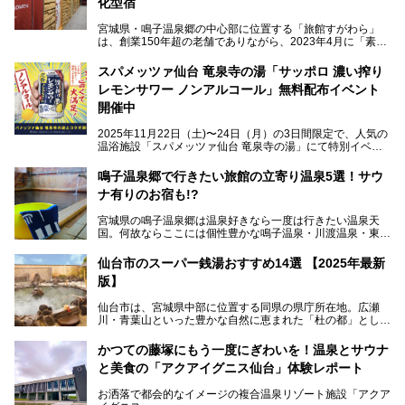
化型宿
宮城県・鳴子温泉郷の中心部に位置する「旅館すがわら」
は、創業150年超の老舗でありながら、2023年4月に「素泊
まり専門の宿」としてリニューアルオープン。同時に温泉熱
を利用したサウナも新設され、温泉ファン・サウナ―双方に
スパメッツァ仙台 竜泉寺の湯「サッポロ 濃い搾り
注目のスポットです。
レモンサワー ノンアルコール」無料配布イベント
開催中
特筆すべきは、館内で完結する圧倒的な「湯めぐり」のバリ
2025年11月22日（土)〜24日（月）の3日間限定で、人気の
エーション。“温泉のデパート”・“東の横綱”と称される鳴子
温浴施設「スパメッツァ仙台 竜泉寺の湯」にて特別イベン
温泉郷の中でも、3本の異なる自家源泉を使い分けるその実
トを開催！居酒屋の手搾りサワーのような本格感が味わえる
力は折り紙付き。実際に宿泊した筆者が、“温泉”を中心にそ
「サッポロ 濃い搾りレモンサワー ノンアルコール」を無料
鳴子温泉郷で行きたい旅館の立寄り温泉5選！サウ
の全貌を詳細レビューします！
配布します。さらにSNS投稿で「サッポロ 濃い搾りグレフ
ナ有りのお宿も!?
ルサワー ノンアルコール」もプレゼント。湯上がりにぴっ
たりの一杯をぜひお楽しみください。
宮城県の鳴子温泉郷は温泉好きなら一度は行きたい温泉天
国。何故ならここには個性豊かな鳴子温泉・川渡温泉・東鳴
子温泉・中山平温泉・鬼首温泉という5つの温泉地があり、
硫黄泉、塩化物泉、硫酸塩泉、炭酸水素塩泉などと多様な泉
仙台市のスーパー銭湯おすすめ14選 【2025年最新
質がそろっているからです。
版】
ー
また共同浴場（日帰り温泉）だけでなく、嬉しいことに多く
仙台市は、宮城県中部に位置する同県の県庁所在地。広瀬
の旅館・ホテルも立ち寄り入浴に門戸を開いてくれていま
提供元：サッポロビール【PR】
川・青葉山といった豊かな自然に恵まれた「杜の都」として
す。
知られ、戦国武将・伊達政宗のお膝元として歴史ファンにも
この記事はサッポロビールのPRイベント告知記事です。
人気です。新幹線を使えば都心から1時間30分とアクセスも
今回はそんな旅館の中から、おすすめしたい5ヶ所の温泉を
かつての藤塚にもう一度にぎわいを！温泉とサウナ
よく、気軽に訪れやすい地方都市の1つです。
セレクトしてみました。うち3ヶ所はサウナも楽しめます。
と美食の「アクアイグニス仙台」体験レポート
今回は、仙台市内のおすすめスーパー銭湯をご紹介します。
お洒落で都会的なイメージの複合温泉リゾート施設「アクア
仙台牛タンなどを堪能するグルメ旅や、スポーツ観戦の遠征