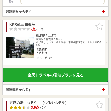
匿名
関連情報から探す
KKR蔵王 白銀荘
お気に入
りに追加
-点
/ 1 件
山形県 / 山形市
茂吉記念館前駅8.46km
山形駅よりバス「蔵王温泉」下車徒歩5分蔵王ＩＣより約2
0分
営業時間
入浴料金 ～
宿泊
糖尿病
楽天トラベルの宿泊プランを見る
関連情報から探す
五感の湯 つるや （つるやホテル）
お気に入
りに追加
3.6点
/ 6 件