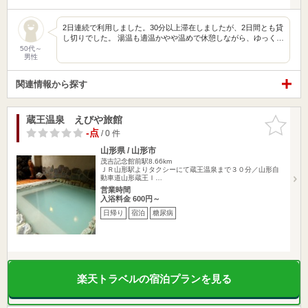
2日連続で利用しました。30分以上滞在しましたが、2日間とも貸
し切りでした。 湯温も適温かやや温めで休憩しながら、ゆっく…
50代～
男性
関連情報から探す
蔵王温泉 えびや旅館
お気に入
りに追加
-点
/ 0 件
山形県 / 山形市
茂吉記念館前駅8.66km
ＪＲ山形駅よりタクシーにて蔵王温泉まで３０分／山形自
動車道山形蔵王Ｉ…
営業時間
入浴料金 600円～
日帰り
宿泊
糖尿病
楽天トラベルの宿泊プランを見る