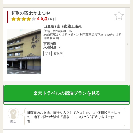
和歌の宿 わかまつや
お気に入
りに追加
4.0点
/ 4 件
山形県 / 山形市蔵王温泉
茂吉記念館前駅8.59km
JR山形駅より山形交通バス利用蔵王温泉下車（45分）山形
自動車道 山…
営業時間
入浴料金 ～
宿泊
糖尿病
楽天トラベルの宿泊プランを見る
日曜日のお昼前、日帰り入浴してみました。入浴料800円を払っ
て、地下２階の大浴場「霊泉」へ。8人ｻｲｽﾞ石造り内湯には、
青…
匿名