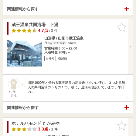
関連情報から探す
蔵王温泉共同浴場 下湯
お気に入
りに追加
4.7点
/ 3 件
山形県 / 山形市蔵王温泉
茂吉記念館前駅8.56km
営業時間 6:00～22:00
入浴料金 200円～
日帰り
糖尿病
開湯1900年と伝わる蔵王温泉の高湯通り沿いに佇む、３つある無
人の共同浴場のうちの１つ。横に、足湯も併設しています。平日
の…
50代～
男性
関連情報から探す
ホテルハモンド たかみや
お気に入
りに追加
3.3点
/ 3 件