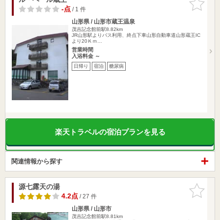
りに追加
-点
/ 1 件
山形県 / 山形市蔵王温泉
茂吉記念館前駅8.82km
JR山形駅よりバス利用、終点下車山形自動車道山形蔵王IC
より20Ｋｍ…
営業時間
入浴料金 ～
日帰り
宿泊
糖尿病
楽天トラベルの宿泊プランを見る
関連情報から探す
源七露天の湯
お気に入
りに追加
4.2点
/ 27 件
山形県 / 山形市
茂吉記念館前駅8.81km