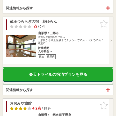
関連情報から探す
蔵王つららぎの宿 花ゆらん
お気に入
りに追加
-点
/ 0 件
山形県 / 山形市
茂吉記念館前駅8.74km
山形駅から蔵王温泉までタクシーで30分・バスで45分 /
蔵王IC…
営業時間
入浴料金 ～
宿泊
糖尿病
楽天トラベルの宿泊プランを見る
関連情報から探す
おおみや旅館
お気に入
りに追加
4.2点
/ 19 件
山形県 / 山形市蔵王温泉