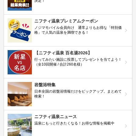
決定！
ニフティ温泉プレミアムクーポン
ノジマモバイル会員向け 通常よりもお得な「特別価
格」で人気の温泉を満喫できる！
【ニフティ温泉 百名湯2026】
行ってみたい施設に投票してプレゼントを当てよう！
（全10回開催 / 合計260名様）
岩盤浴特集
日本全国の岩盤浴情報だけをピックアップ。まとめて
検索！
ニフティ温泉ニュース
温泉にもっと行きたくなる！お得な情報を掲載中