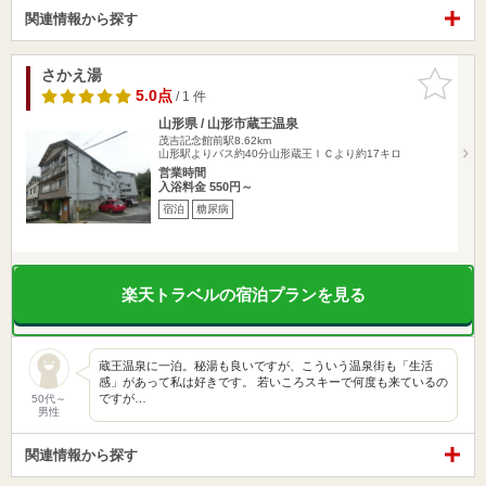
関連情報から探す
さかえ湯
お気に入
りに追加
5.0点
/ 1 件
山形県 / 山形市蔵王温泉
茂吉記念館前駅8.62km
山形駅よりバス約40分山形蔵王ＩＣより約17キロ
営業時間
入浴料金 550円～
宿泊
糖尿病
楽天トラベルの宿泊プランを見る
蔵王温泉に一泊。秘湯も良いですが、こういう温泉街も「生活
感」があって私は好きです。 若いころスキーで何度も来ているの
ですが…
50代～
男性
関連情報から探す