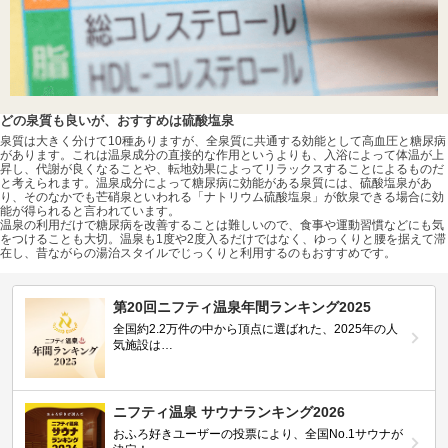
どの泉質も良いが、おすすめは硫酸塩泉
泉質は大きく分けて10種ありますが、全泉質に共通する効能として高血圧と糖尿病
があります。これは温泉成分の直接的な作用というよりも、入浴によって体温が上
昇し、代謝が良くなることや、転地効果によってリラックスすることによるものだ
と考えられます。温泉成分によって糖尿病に効能がある泉質には、硫酸塩泉があ
り、そのなかでも芒硝泉といわれる「ナトリウム硫酸塩泉」が飲泉できる場合に効
能が得られると言われています。
温泉の利用だけで糖尿病を改善することは難しいので、食事や運動習慣などにも気
をつけることも大切。温泉も1度や2度入るだけではなく、ゆっくりと腰を据えて滞
在し、昔ながらの湯治スタイルでじっくりと利用するのもおすすめです。
第20回ニフティ温泉年間ランキング2025
全国約2.2万件の中から頂点に選ばれた、2025年の人
気施設は…
ニフティ温泉 サウナランキング2026
おふろ好きユーザーの投票により、全国No.1サウナが