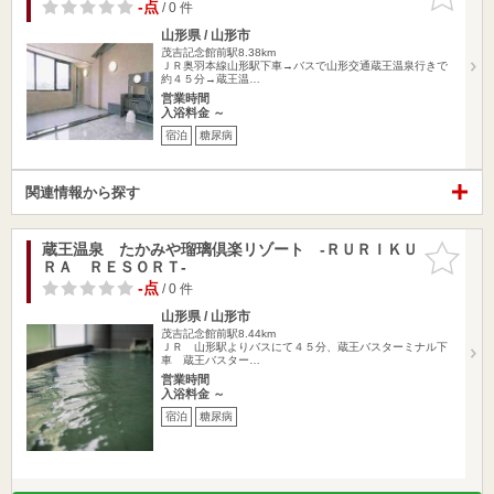
りに追加
-点
/ 0 件
山形県 / 山形市
茂吉記念館前駅8.38km
ＪＲ奥羽本線山形駅下車→バスで山形交通蔵王温泉行きで
約４５分→蔵王温…
営業時間
入浴料金 ～
宿泊
糖尿病
関連情報から探す
蔵王温泉 たかみや瑠璃倶楽リゾート ‐ＲＵＲＩＫＵ
お気に入
ＲＡ ＲＥＳＯＲＴ‐
りに追加
-点
/ 0 件
山形県 / 山形市
茂吉記念館前駅8.44km
ＪＲ 山形駅よりバスにて４５分、蔵王バスターミナル下
車 蔵王バスター…
営業時間
入浴料金 ～
宿泊
糖尿病