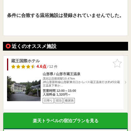
条件に合致する温浴施設は登録されていませんでした。
近くのオススメ施設
蔵王国際ホテル
お気に入
りに追加
4.6点
/ 12 件
山形県 / 山形市蔵王温泉
茂吉記念館前駅10.47km
JR山形新幹線山形駅東出口からバス蔵王温泉行き約45分蔵
王温泉下車か…
営業時間 12:00～15:00
入浴料金 1,320円～
日帰り
宿泊
糖尿病
楽天トラベルの宿泊プランを見る