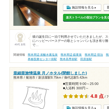
施設情報を見る
楽天トラベルの宿泊プランを見
彼の誕生日に一泊で利用させていただきましたが、ス
にハッピーバースデーの歌とシャンパンも頂き有り難
40代 女性
で…
関連情報
熊本周辺 炭酸水素塩泉
熊本周辺 硫黄泉
熊本周辺 宿泊
熊
再春医療センター前駅
熊本高専前駅
田原坂駅
亜細亜旅情温泉 月ノホタル(閉館しました)
熊本県 / 菊池市 /
新須屋駅8.75km
/
御代志駅5.42km
■営業時間 9:00～25:00
■入浴料 300円～
4.8 点
/ 
施設情報を見る