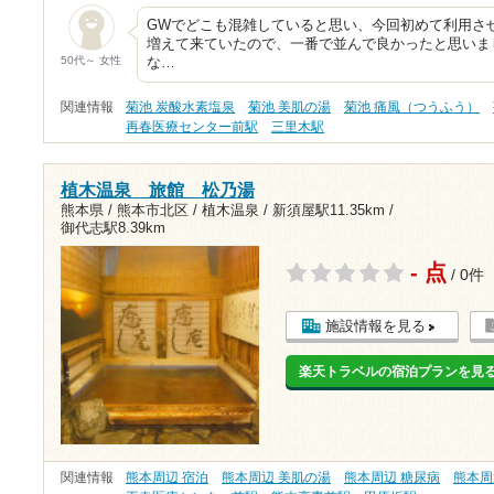
GWでどこも混雑していると思い、今回初めて利用さ
増えて来ていたので、一番で並んで良かったと思いま
50代～ 女性
な…
関連情報
菊池 炭酸水素塩泉
菊池 美肌の湯
菊池 痛風（つうふう）
再春医療センター前駅
三里木駅
植木温泉 旅館 松乃湯
熊本県 / 熊本市北区 / 植木温泉 /
新須屋駅11.35km
/
御代志駅8.39km
- 点
/ 0件
施設情報を見る
楽天トラベルの宿泊プランを見
関連情報
熊本周辺 宿泊
熊本周辺 美肌の湯
熊本周辺 糖尿病
熊本周