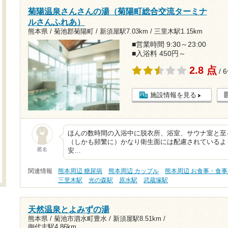
菊陽温泉さんさんの湯（菊陽町総合交流ターミナ
ルさんふれあ）
熊本県 / 菊池郡菊陽町 /
新須屋駅7.03km
/
三里木駅1.15km
■営業時間 9:30～23:00
■入浴料 450円～
2.8 点
/ 
施設情報を見る
ほんの数時間の入浴中に脱衣所、浴室、サウナ室と至
（しかも頻繁に）かなり衛生面には配慮されているよ
匿名
安…
関連情報
熊本周辺 糖尿病
熊本周辺 カップル
熊本周辺 お食事・食事
三里木駅
光の森駅
原水駅
武蔵塚駅
天然温泉とよみずの湯
熊本県 / 菊池市泗水町豊水 /
新須屋駅8.51km
/
御代志駅4.86km