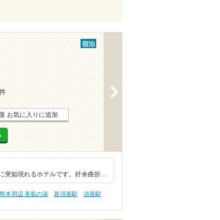
宿泊
>
5件
お気に入りに追加
る
佇む豪華ホテル
に突如現れるホテルです。紆余曲折…
熊本周辺 美肌の湯
新須屋駅
須屋駅