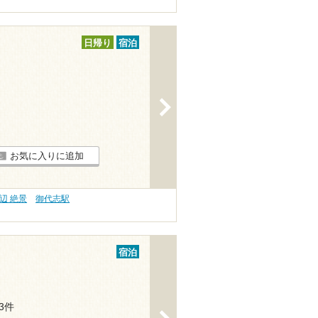
日帰り
宿泊
>
お気に入りに追加
辺 絶景
御代志駅
宿泊
13件
>