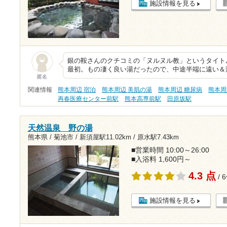
施設情報を見る
銀の鞍さんのクチコミの「ヌルヌル教」というタイトル
最初。もの凄く良い湯だったので、中途半端に遠い＆
匿名
関連情報
熊本周辺 宿泊
熊本周辺 美肌の湯
熊本周辺 糖尿病
熊本周
再春医療センター前駅
熊本高専前駅
田原坂駅
天然温泉 野の湯
熊本県 / 菊池市 /
新須屋駅11.02km
/
原水駅7.43km
■営業時間 10:00～26:00
■入浴料 1,600円～
4.3 点
/ 
施設情報を見る