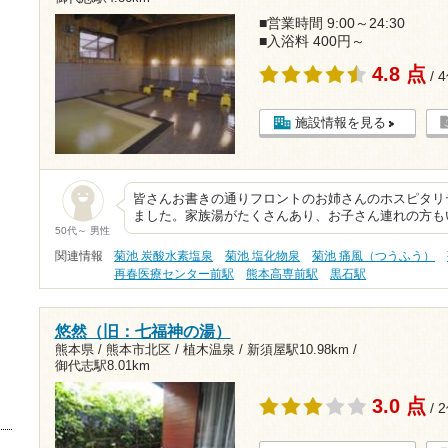
■営業時間 9:00～24:30
■入浴料 400円～
4.8 点
/ 
施設情報を見る
皆さんお書きの通りフロントのお姉さんのホスピタリ
ました。家族湯がたくさんあり、お子さん連れの方も
50代～ 男性
関連情報
菊池 炭酸水素塩泉
菊池 塩化物泉
菊池 痛風（つうふう）
再春医療センター前駅
熊本高専前駅
黒石駅
悠然（旧：七福神の湯）
熊本県 / 熊本市北区 / 植木温泉 /
新須屋駅10.98km
/
御代志駅8.01km
3.0 点
/ 