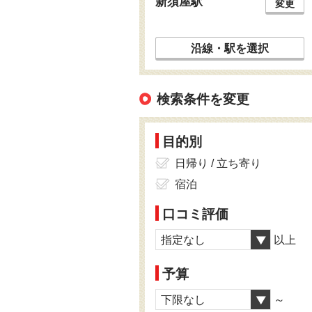
新須屋駅
変更
沿線・駅を選択
検索条件を変更
目的別
日帰り / 立ち寄り
宿泊
口コミ評価
指定なし
以上
予算
下限なし
～