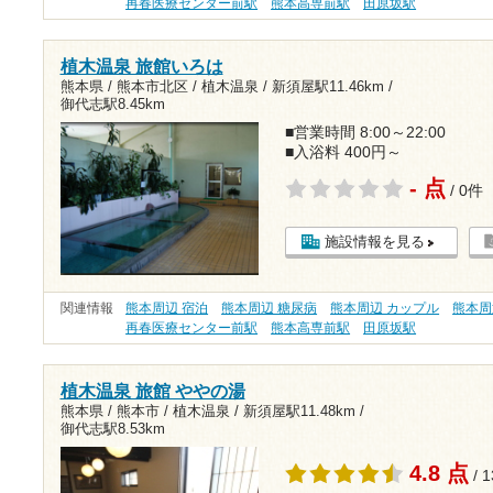
再春医療センター前駅
熊本高専前駅
田原坂駅
植木温泉 旅館いろは
熊本県 / 熊本市北区 / 植木温泉 /
新須屋駅11.46km
/
御代志駅8.45km
■営業時間 8:00～22:00
■入浴料 400円～
- 点
/ 0件
施設情報を見る
関連情報
熊本周辺 宿泊
熊本周辺 糖尿病
熊本周辺 カップル
熊本周
再春医療センター前駅
熊本高専前駅
田原坂駅
植木温泉 旅館 ややの湯
熊本県 / 熊本市 / 植木温泉 /
新須屋駅11.48km
/
御代志駅8.53km
4.8 点
/ 