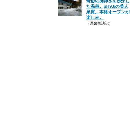
奇跡の御神水を沸かし
た温泉。pH9.6の美人
泉質。本格オープンが
楽しみ。
（温泉探訪記）