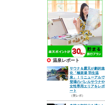
温泉レポート
サウナ＆露天が劇的進
化「極楽湯 羽生温
泉」！リニューアルで
登場のバレルサウナや
女性専用エリアをレポ
ート
（突レポ）