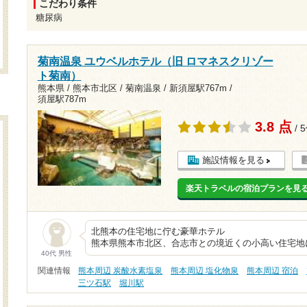
こだわり条件
糖尿病
菊南温泉 ユウベルホテル（旧 ロマネスクリゾー
ト菊南）
熊本県 / 熊本市北区 / 菊南温泉 /
新須屋駅767m
/
須屋駅787m
3.8 点
/ 
施設情報を見る
楽天トラベルの宿泊プランを見
北熊本の住宅地に
熊本県熊本市北区、合志市との境近くの小高い住宅地
40代 男性
関連情報
熊本周辺 炭酸水素塩泉
熊本周辺 塩化物泉
熊本周辺 宿泊
三ツ石駅
堀川駅