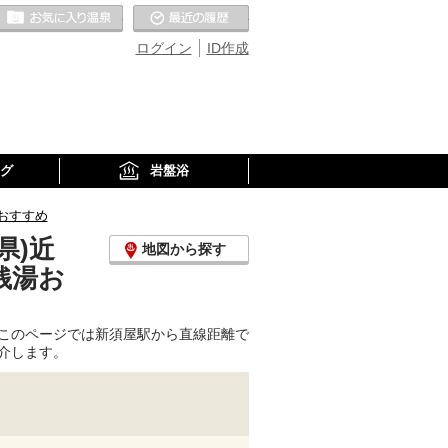
お気に入りの温泉
最近の履歴
ログイン
ID作成
グ
岩盤浴
おすすめ
県)近
地図から探す
銭湯お
このページでは新須屋駅から直線距離で
介します。