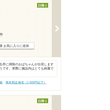
日帰り
>
6件
お気に入りに追加
る所に掃除のおばちゃんが出現します
うです。実際に施設内はとても綺麗で
処
熊本周辺 格安（1,000円以下）
日帰り