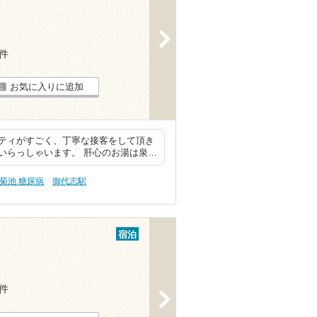
>
4件
お気に入りに追加
ティがすごく、丁寧な接客をして頂き
いらっしゃいます。 肝心のお湯は泉…
菊池 糖尿病
御代志駅
宿泊
2件
>