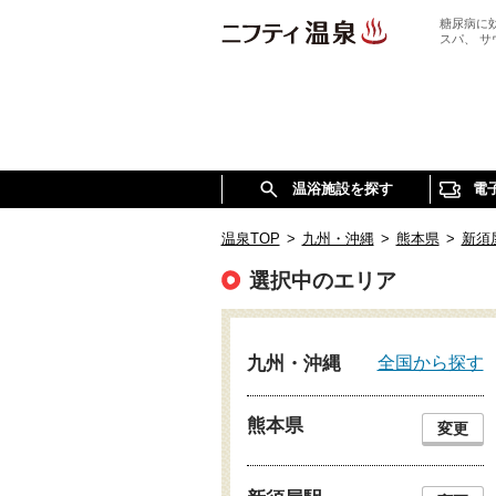
糖尿病に
スパ、 
温浴施設を探す
電
温泉TOP
>
九州・沖縄
>
熊本県
>
新須
選択中のエリア
全国から探す
九州・沖縄
熊本県
変更