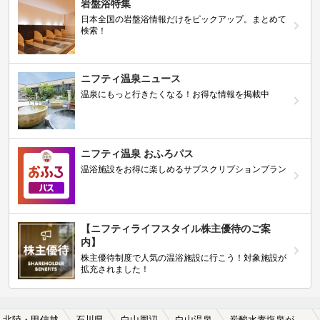
岩盤浴特集
日本全国の岩盤浴情報だけをピックアップ。まとめて
検索！
ニフティ温泉ニュース
温泉にもっと行きたくなる！お得な情報を掲載中
ニフティ温泉 おふろパス
温浴施設をお得に楽しめるサブスクリプションプラン
【ニフティライフスタイル株主優待のご案
内】
株主優待制度で人気の温浴施設に行こう！対象施設が
拡充されました！
北陸・甲信越
石川県
白山周辺
白山温泉
炭酸水素塩泉が楽しめる白山温泉の温泉、日帰り温泉、スーパー銭湯おすすめ