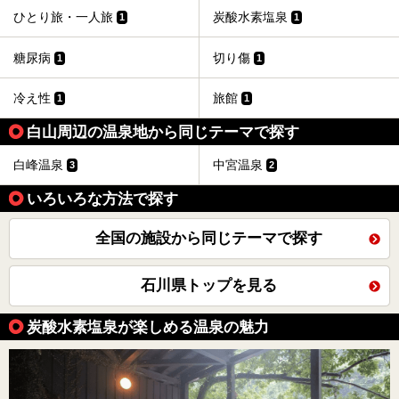
ひとり旅・一人旅
炭酸水素塩泉
1
1
糖尿病
切り傷
1
1
冷え性
旅館
1
1
白山周辺の温泉地から同じテーマで探す
白峰温泉
中宮温泉
3
2
いろいろな方法で探す
全国の施設から同じテーマで探す
石川県トップを見る
炭酸水素塩泉が楽しめる温泉の魅力