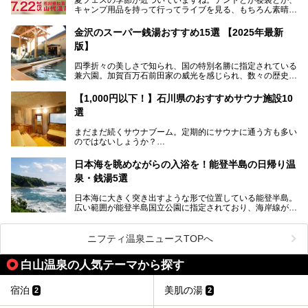
2025年7月からは「大江戸三つ星バイキング」がスタート！
キャンプ用品を持って行ってライブを見る、もちろん素晴ら
しい１日になることでしょう。
この話題のホテルを取材してきたのでさっそく紹介します。
金沢のスーパー銭湯おすすめ15選 【2025年最新
いやでもね、暑いし汗や砂埃でドロドロになるしうるさくて
───
版】
夜は寝られないし、若い時はそういうのが良かったんですけ
提供元：大江戸温泉物語ホテルズ＆リゾーツ株式会社【P
どね。かつての千代の富士なみに体力の限界を感じてる昨
R】
四季折々の美しさで知られ、国の特別名勝に指定されている
今、もうちょっと気楽なフェスはないかな、と探してたらあ
この記事は大江戸温泉物語 あわづグランドホテルのPR記事
兼六園。加賀百万石前田家の威光を感じられ、数々の歴史的
りましたよ！
です。
な建造物がある金沢城公園など、名所旧跡が多い金沢エリ
ア。国内でも特に人気の観光地の1つです。北陸新幹線で東
「加賀温泉郷フェス 2017」が石川県・山代温泉の瑠璃光を
【1,000円以下！】石川県のおすすめサウナ施設10
京から約2時間30分と、首都圏からアクセスしやすい立地も
全館貸し切って開催！
選
魅力ですね。
金沢市郊外には湯涌温泉や深谷温泉などの良質な温泉があ
まさかの温泉旅館でフェス！ライブの後は温泉に入って泊ま
まだまだ続くサウナブーム。定期的にサウナに通う方も多い
り、観光に加えて温泉もぜひ楽しみたいところ。金沢エリア
れちゃう！なんということでしょう！！
のではないしょうか？
でおすすめのスーパー銭湯をご紹介します。
加賀温泉郷フェス2017についてまとめます！
今回はそんなサウナによく行く人もこれから楽しむ人も格安
日本海を眺めながらの入浴を！能登半島の日帰り温
で楽しめるサウナを紹介します。
泉・銭湯5選
街中でアクセス抜群のところや、温泉とともに楽しめる施設
日本海に大きく突き出すような形で位置している能登半島。
など、種類豊富ですよ。
広い範囲が能登半島国立公園に指定されており、海岸線が作
り出す美しい景観が楽しめる景勝地です。
今回の記事では石川県にある1,000円以下のおすすめサウナ
車で行くのがオススメですが、ドライブの際にぜひ一緒に楽
施設を紹介します。
しんでいただきたいのが温泉です。絶景を眺めながらつかる
ニフティ温泉ニュースTOPへ
温泉は最高ですよ！ 今回はそんな能登の温泉を5つご紹介
します。
白山温泉の人気テーマから探す
宿泊
美肌の湯
2
2