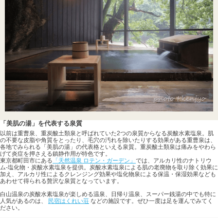
「美肌の湯」を代表する泉質
以前は重曹泉、重炭酸土類泉と呼ばれていた2つの泉質からなる炭酸水素塩泉。肌
の不要な皮脂や角質をとったり、毛穴の汚れを除いたりする効果がある重曹泉は、
各地でみられる「美肌の湯」の代表格といえる泉質。重炭酸土類泉は痛みをやわら
げて炎症を押さえる鎮静作用が特色です。
東京都町田市にある
「天然温泉 ロテン・ガーデン」
では、アルカリ性のナトリウ
ム-塩化物・炭酸水素塩泉を提供。炭酸水素塩泉による肌の老廃物を取り除く効果に
加え、アルカリ性によるクレンジング効果や塩化物泉による保温・保湿効果なども
あわせて得られる贅沢な泉質となっています。
白山温泉の炭酸水素塩泉が楽しめる温泉、日帰り温泉、スーパー銭湯の中でも特に
人気があるのは、
民宿はくれい荘
などの施設です。ぜひ一度は足を運んでみてく
ださい。