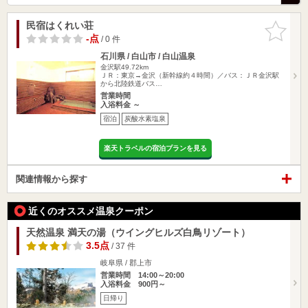
民宿はくれい荘
お気に入
りに追加
-点
/ 0 件
石川県 / 白山市 / 白山温泉
金沢駅49.72km
ＪＲ：東京→金沢（新幹線約４時間）／バス：ＪＲ金沢駅
から北陸鉄道バス…
営業時間
入浴料金 ～
宿泊
炭酸水素塩泉
楽天トラベルの宿泊プランを見る
関連情報から探す
近くのオススメ温泉クーポン
天然温泉 満天の湯（ウイングヒルズ白鳥リゾート）
3.5点
/ 37 件
岐阜県 / 郡上市
営業時間 14:00～20:00
入浴料金 900円～
日帰り