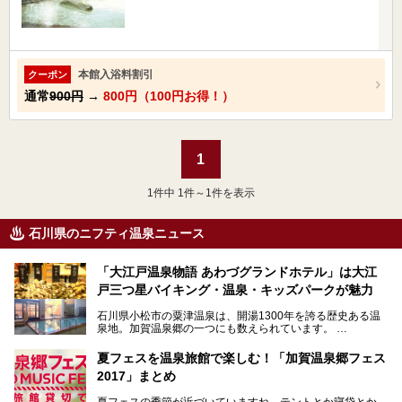
本館入浴料割引
クーポン
通常
900円
→
800円（100円お得！）
1
1
件中 1件～1件を表示
石川県のニフティ温泉ニュース
「大江戸温泉物語 あわづグランドホテル」は大江
戸三つ星バイキング・温泉・キッズパークが魅力
石川県小松市の粟津温泉は、開湯1300年を誇る歴史ある温
泉地。加賀温泉郷の一つにも数えられています。
その粟津温泉に建つ「大江戸温泉物語 あわづグランドホテ
夏フェスを温泉旅館で楽しむ！「加賀温泉郷フェス
ル」（以下、あわづグランドホテル）は客室数97室のホテ
2017」まとめ
ルで、昨年2024年12月に露天風呂を新設。充実したキッズ
パークはファミリー層に大人気を博しています。さらに今年
夏フェスの季節が近づいていますね。テントとか寝袋とか、