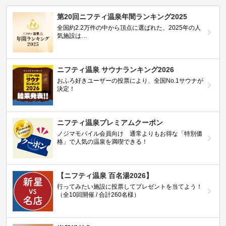
第20回ニフティ温泉年間ランキング2025
全国約2.2万件の中から頂点に選ばれた、2025年の人
気施設は…
ニフティ温泉 サウナランキング2026
おふろ好きユーザーの投票により、全国No.1サウナが
決定！
ニフティ温泉プレミアムクーポン
ノジマモバイル会員向け 通常よりもお得な「特別価
格」で人気の温泉を満喫できる！
【ニフティ温泉 百名湯2026】
行ってみたい施設に投票してプレゼントを当てよう！
（全10回開催 / 合計260名様）