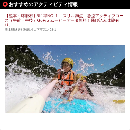
期は孤立状態に。もしかしたらこの時のニュースで、「地獄
おすすめのアクティビティ情報
温泉」と「垂玉温泉」の名前を知った人もいるかもしれませ
ん。
【熊本・球磨村】ﾘﾋﾟ率NO.１ スリル満点！急流アクティブコー
この2軒は今どうなっているのでしょうか。実は現在は「地
ス（午前・午後）GoPro ムービーデータ無料！飛び込み体験有
獄温泉 青風荘．」「垂玉温泉 瀧日和」として営業を再開し
り。
ています。2021年に現地を訪問してきましたのでレポート
します。
熊本県球磨郡球磨村大字渡乙1498-1