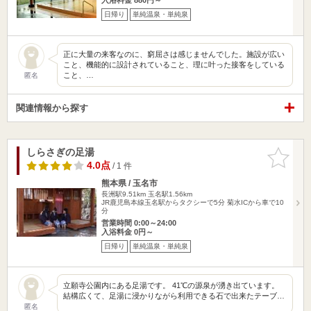
日帰り
単純温泉・単純泉
正に大量の来客なのに、窮屈さは感じませんでした。施設が広い
こと、機能的に設計されていること、理に叶った接客をしている
こと、…
匿名
関連情報から探す
しらさぎの足湯
お気に入
りに追加
4.0点
/ 1 件
熊本県 / 玉名市
長洲駅9.51km
玉名駅1.56km
JR鹿児島本線玉名駅からタクシーで5分 菊水ICから車で10
分
営業時間 0:00～24:00
入浴料金 0円～
日帰り
単純温泉・単純泉
立願寺公園内にある足湯です。 41℃の源泉が湧き出ています。
結構広くて、足湯に浸かりながら利用できる石で出来たテーブ…
匿名