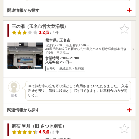
関連情報から探す
玉の湯（玉名市営大衆浴場）
お気に入
りに追加
3.2点
/ 7 件
熊本県 / 玉名市
長洲駅9.63km
新玉名駅1.50km
JR鹿児島本線玉名駅から九州産交バス立願寺経由熊本行き
で5分、玉名温…
営業時間 7:00～21:00
入浴料金 250円～
日帰り
単純温泉・単純泉
車で旅行中の立ち寄り湯として利用させていただきました。 入浴
料金が安く、気軽に銭湯として利用できます。駐車料金の方が高
いく…
匿名
関連情報から探す
御宿 皐月（旧 さつき別荘）
お気に入
りに追加
4.5点
/ 3 件