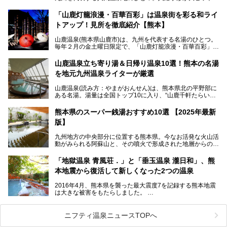
し、各宿の趣の異なる露天風呂をめぐることで知られていま
す。
「山鹿灯籠浪漫・百華百彩」は温泉街を彩る和ライ
トアップ！見所を徹底紹介【熊本】
中でも「耕きち(こうきち)の湯」は露天風呂を持たないもの
の、風情ある内湯を楽しめる日帰り温泉施設。自然災害によ
山鹿温泉(熊本県山鹿市)は、九州を代表する名湯のひとつ。
り一度廃業しましたが、2024年10月に営業再開。数多くの
毎年２月の金土曜日限定で、「山鹿灯籠浪漫・百華百彩」
温泉ファンに注目される名湯です。
（やまがとうろうろまん・ひゃっかひゃくさい）が開催され
ます。和傘や竹、ろうそくなどを用いて、和情緒たっぷりの
山鹿温泉立ち寄り湯＆日帰り温泉10選！熊本の名湯
ライトアップが無料で楽しめます。
を地元九州温泉ライターが厳選
今回は再開した耕きちの湯を訪問し、全浴室(男女別大浴
2025年は、2月7～8日・14～15日・21～22日・28～3月1
場・家族風呂)を徹底紹介します！
山鹿温泉(読み方：やまがおんせん)は、熊本県北の平野部に
日、の合計8日間開催。今回は地元九州在住の筆者が、その
ある名湯。湯量は全国トップ10に入り、“山鹿千軒たらいな
見所を徹底紹介。併せて、その他イベントや立ち寄り湯も併
し”と唄われる程。また、“乙女の柔肌”とも称される柔らかな
せてご紹介します。
泉質であり、お湯の良さにも定評があります。
熊本県のスーパー銭湯おすすめ10選 【2025年最新
版】
今回は地元九州の温泉ライターの私が実際に入浴した中か
ら、山鹿温泉の旅館やホテルの立ち寄り湯・日帰り入浴施
九州地方の中央部分に位置する熊本県。今なお活発な火山活
設・家族風呂の3パターンに分類し、合計10施設を厳選して
動がみられる阿蘇山と、その噴火で形成された地層からの湧
ご紹介。ぜひ、湯めぐりの参考にして下さいね！
水が多くあることから「火の国」「水の国」とも呼ばれま
す。
「地獄温泉 青風荘．」と「垂玉温泉 瀧日和」、熊
そんな熊本県は、県内の至るところから温泉が湧いている温
本地震から復活して新しくなった2つの温泉
泉県でもあります。山鹿温泉、玉名温泉、黒川温泉、人吉温
泉など有名な温泉地だけでなく、市街地にも天然温泉が湧き
2016年4月、熊本県を襲った最大震度7を記録する熊本地震
出すスーパー銭湯が豊富です。なかでも注目のスーパー銭湯
は大きな被害をもたらしました。
をピックアップしました。
阿蘇山麓の南阿蘇村の「地獄温泉 清風荘」、そして「清風
荘」から400mほど離れた「垂玉（たるたま）温泉 山口旅
ニフティ温泉ニュースTOPへ
館」の2軒は、この地震による土砂崩れなどのために、一時