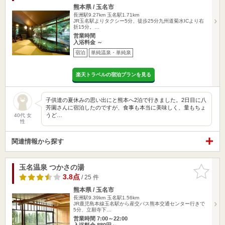
熊本県 / 玉名市
長洲駅9.27km
玉名駅1.71km
JR玉名駅よりタクシー5分、徒歩25分九州道菊水ICより右
折15分。…
営業時間
入浴料金 ～
宿泊
単純温泉・単純泉
楽天トラベルの宿泊プランを見る
子供達の夏休みの思い出にと熊本へ2泊で行きました。2日目に八
芳園さんに宿泊したのですが、食事も本当に美味しく、量もちょ
うど…
40代 女
性
関連情報から探す
玉名温泉 つかさの湯
お気に入
りに追加
3.8点
/ 25 件
熊本県 / 玉名市
長洲駅9.39km
玉名駅1.56km
JR鹿児島本線玉名駅から産交バス熊本交通センター行きで
5分、立願寺下…
営業時間 7:00～22:00
入浴料金 880円～