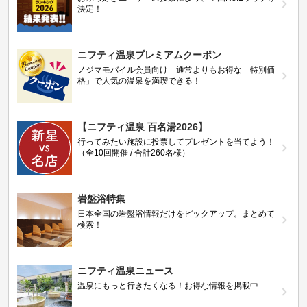
決定！
ニフティ温泉プレミアムクーポン
ノジマモバイル会員向け 通常よりもお得な「特別価
格」で人気の温泉を満喫できる！
【ニフティ温泉 百名湯2026】
行ってみたい施設に投票してプレゼントを当てよう！
（全10回開催 / 合計260名様）
岩盤浴特集
日本全国の岩盤浴情報だけをピックアップ。まとめて
検索！
ニフティ温泉ニュース
温泉にもっと行きたくなる！お得な情報を掲載中