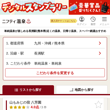
購入済チケットはこちら
ログイン
履歴
メニュー
単純温泉が楽しめる長洲駅(熊本県)近くの温泉、日帰り温泉、スーパー銭湯おすすめ
1. 都道府県
九州・沖縄 / 熊本県
2. 沿線・駅
長洲駅
3. こだわり条件
単純温泉・単純泉
こだわり条件を変更する
リストから探す
地図から探す
山もみじの宿 八芳園
お気に入
りに追加
4.0点
/ 3 件