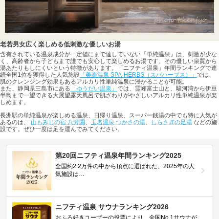
老若男女広く楽しめる低刺激な優しいお湯
含有されている温泉成分が一定値にまで達していない「単純温泉」は、刺激が少な
く、高齢者から子どもまで誰でも安心して楽しめるお湯です。その優しい泉質から
湯あたりもしにくいという特徴があります。「ニフティ温泉」年間ランキングで連
続全国1位を獲得した人気施設
「美楽温泉 SPA-HERBS（スパハーブス）」
では、
肌のクレンジング効果もあるアルカリ性単純温泉に浸かることが可能。
また、静岡県三島市にある
「ゆうだい温泉」
では、霊峰富士山と、駿河湾から伊豆
半島まで一望できる大展望露天風呂で肌ざわりがやさしいアルカリ性単純温泉が楽
しめます。
長洲駅の単純温泉が楽しめる温泉、日帰り温泉、スーパー銭湯の中でも特に人気が
あるのは、
山もみじの宿 八芳園
、
玉名温泉 つかさの湯
、
しらさぎの足湯
などの施
設です。ぜひ一度は足を運んでみてください。
第20回ニフティ温泉年間ランキング2025
全国約2.2万件の中から頂点に選ばれた、2025年の人
気施設は…
ニフティ温泉 サウナランキング2026
おふろ好きユーザーの投票により、全国No.1サウナが