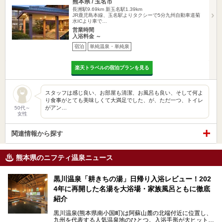
熊本県 / 玉名市
長洲駅9.69km
新玉名駅1.39km
JR鹿児島本線、玉名駅よりタクシーで5分九州自動車道菊
水ICより車で…
営業時間
入浴料金 ～
宿泊
単純温泉・単純泉
楽天トラベルの宿泊プランを見る
スタッフは感じ良い、お部屋も清潔、お風呂も良い、そして何よ
り食事がとても美味しくて大満足でした、が、ただ一つ、トイレ
がアン…
50代～
女性
関連情報から探す
熊本県のニフティ温泉ニュース
黒川温泉「耕きちの湯」日帰り入浴レビュー！202
4年に再開した名湯を大浴場・家族風呂ともに徹底
紹介
黒川温泉(熊本県南小国町)は阿蘇山麓の北端付近に位置し、
九州を代表する人気温泉地のひとつ。入浴手形が大ヒット