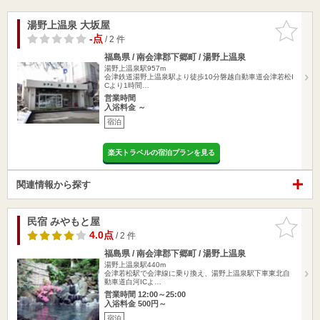
湯野上温泉 大坂屋
お気に入
りに追加
-点
/ 2 件
福島県 / 南会津郡下郷町 / 湯野上温泉
湯野上温泉駅957m
会津鉄道湯野上温泉駅より徒歩10分磐越自動車道会津若松I
Cより1時間…
営業時間
入浴料金 ～
宿泊
楽天トラベルの宿泊プランを見る
関連情報から探す
民宿 みやもと屋
お気に入
りに追加
4.0点
/ 2 件
福島県 / 南会津郡下郷町 / 湯野上温泉
湯野上温泉駅440m
会津若松駅で会津線に乗り換え、湯野上温泉駅下車東北自
動車道白河ICよ…
営業時間 12:00～25:00
入浴料金 500円～
宿泊