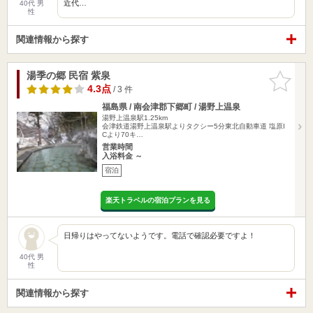
近代…
40代 男
性
関連情報から探す
湯季の郷 民宿 紫泉
お気に入
りに追加
4.3点
/ 3 件
福島県 / 南会津郡下郷町 / 湯野上温泉
湯野上温泉駅1.25km
会津鉄道湯野上温泉駅よりタクシー5分東北自動車道 塩原I
Cより70キ…
営業時間
入浴料金 ～
宿泊
楽天トラベルの宿泊プランを見る
日帰りはやってないようです。電話で確認必要ですよ！
40代 男
性
関連情報から探す