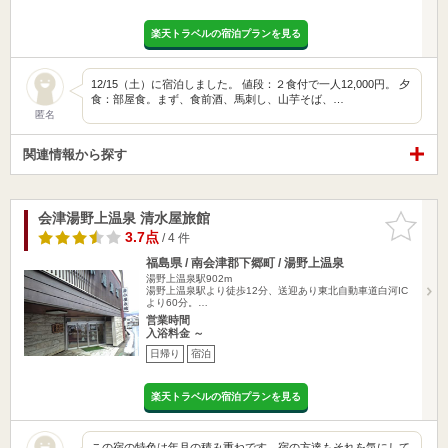
楽天トラベルの宿泊プランを見る
12/15（土）に宿泊しました。 値段：２食付で一人12,000円。 夕
食：部屋食。まず、食前酒、馬刺し、山芋そば、…
匿名
関連情報から探す
会津湯野上温泉 清水屋旅館
お気に入
りに追加
3.7点
/ 4 件
福島県 / 南会津郡下郷町 / 湯野上温泉
湯野上温泉駅902m
湯野上温泉駅より徒歩12分、送迎あり東北自動車道白河IC
より60分。…
営業時間
入浴料金 ～
日帰り
宿泊
楽天トラベルの宿泊プランを見る
この宿の特色は年月の積み重ねです。宿の方達もそれを気にして