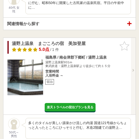
に佇む、昭和50年に開業した古民家の温泉民宿。平日の午前中
に…
40代 女
性
関連情報から探す
湯野上温泉 まごころの宿 美加登屋
お気に入
りに追加
5.0点
/ 1 件
福島県 / 南会津郡下郷町 / 湯野上温泉
湯野上温泉駅931m
東武鉄道・湯野上温泉駅より徒歩にて約１５分
営業時間
入浴料金 ～
宿泊
楽天トラベルの宿泊プランを見る
多くのタイルが美しい源泉かけ流しの内湯 国道121号線からちょ
っと入ったところにひっそりと佇む、木造2階建ての湯野上…
50代～
男性