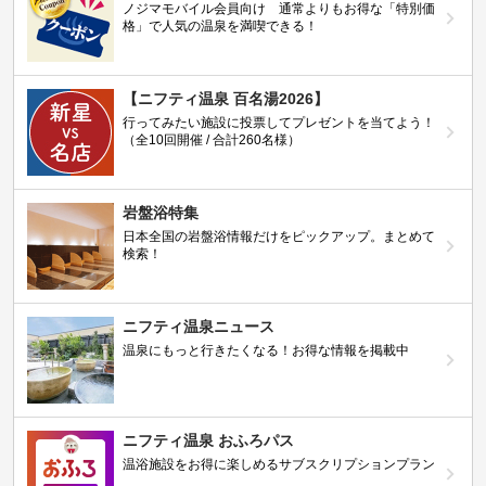
ノジマモバイル会員向け 通常よりもお得な「特別価
格」で人気の温泉を満喫できる！
【ニフティ温泉 百名湯2026】
行ってみたい施設に投票してプレゼントを当てよう！
（全10回開催 / 合計260名様）
岩盤浴特集
日本全国の岩盤浴情報だけをピックアップ。まとめて
検索！
ニフティ温泉ニュース
温泉にもっと行きたくなる！お得な情報を掲載中
ニフティ温泉 おふろパス
温浴施設をお得に楽しめるサブスクリプションプラン