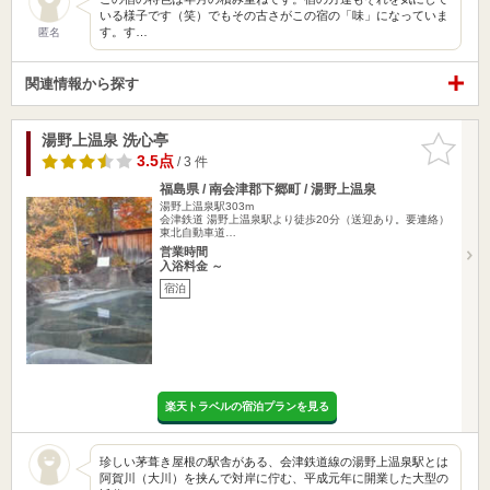
いる様子です（笑）でもその古さがこの宿の「味」になっていま
す。す…
匿名
関連情報から探す
湯野上温泉 洗心亭
お気に入
りに追加
3.5点
/ 3 件
福島県 / 南会津郡下郷町 / 湯野上温泉
湯野上温泉駅303m
会津鉄道 湯野上温泉駅より徒歩20分（送迎あり。要連絡）
東北自動車道…
営業時間
入浴料金 ～
宿泊
楽天トラベルの宿泊プランを見る
珍しい茅葺き屋根の駅舎がある、会津鉄道線の湯野上温泉駅とは
阿賀川（大川）を挟んで対岸に佇む、平成元年に開業した大型の