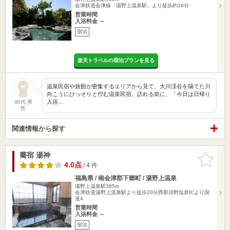
会津鉄道会津線「湯野上温泉駅」より徒歩約16分
営業時間
入浴料金 ～
宿泊
楽天トラベルの宿泊プランを見る
温泉民宿や旅館が密集するエリアから見て、大川渓谷を隔てた川
向こうにひっそりと佇む温泉民宿。訪れる前に、「今日は日帰り
入浴…
40代 男
性
関連情報から探す
蕎宿 湯神
お気に入
りに追加
4.0点
/ 4 件
福島県 / 南会津郡下郷町 / 湯野上温泉
湯野上温泉駅385m
会津鉄道湯野上温泉駅より徒歩20分西那須野塩原ICより国
道4
営業時間
入浴料金 ～
宿泊