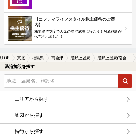
【ニフティライフスタイル株主優待のご案
内】
株主優待制度で人気の温浴施設に行こう！対象施設が
拡充されました！
泉TOP
東北
福島県
南会津
湯野上温泉
湯野上温泉(南会津)の温泉宿・温泉旅館・ホテルおすすめ14選(2026年版)
温浴施設を探す
エリアから探す
地図から探す
特徴から探す