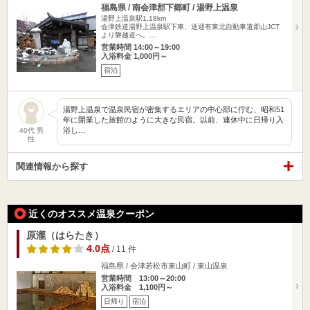
福島県 / 南会津郡下郷町 / 湯野上温泉
湯野上温泉駅1.18km
会津鉄道湯野上温泉駅下車、送迎有東北自動車道郡山JCT
より磐越道へ。…
営業時間 14:00～19:00
入浴料金 1,000円～
宿泊
湯野上温泉で温泉民宿が密集するエリアの中心部に佇む、昭和51
年に開業した旅館のように大きな民宿。以前、連休中に日帰り入
浴し…
40代 男
性
関連情報から探す
近くのオススメ温泉クーポン
原瀧（はらたき）
4.0点
/ 11 件
福島県 / 会津若松市東山町 / 東山温泉
営業時間 13:00～20:00
入浴料金 1,100円～
日帰り
宿泊