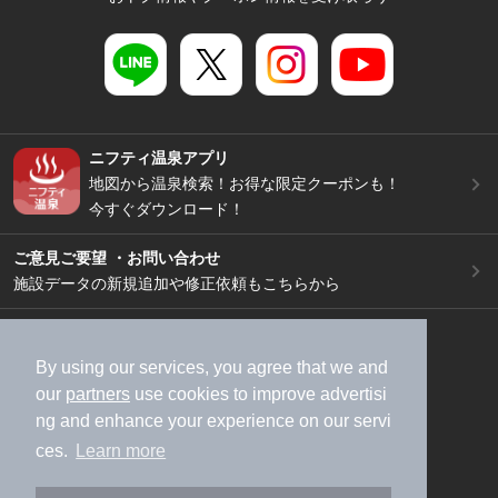
ニフティ温泉アプリ
地図から温泉検索！お得な限定クーポンも！
今すぐダウンロード！
ご意見ご要望 ・お問い合わせ
施設データの新規追加や修正依頼もこちらから
スマートフォン
/
PC
加盟店募集（資料請求）
広告出稿のご案内
By using our services, you agree that we and
our
partners
use cookies to improve advertisi
利用規約
ライフスタイルMEMBERS+規約
ng and enhance your experience on our servi
特定商取引法に基づく表記
ヘルプ
採用情報
ces.
Learn more
運営会社
個人情報保護ポリシー
©NIFTY Lifestyle Co., Ltd.