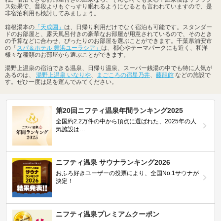
ス効果で、普段よりもぐっすり眠れるようになるとも言われていますので、是
非宿泊利用も検討してみましょう。
箱根湯本の
「天成園」
は、日帰り利用だけでなく宿泊も可能です。スタンダー
ドのお部屋と、露天風呂付きの豪華なお部屋が用意されているので、そのとき
の予算などに合わせ、ぴったりのお部屋を選ぶことができます。千葉県浦安市
の「
スパ＆ホテル 舞浜ユーラシア」
は、都心やテーマパークにも近く、和洋
様々な種類のお部屋から選ぶことができます。
湯野上温泉の宿泊できる温泉、日帰り温泉、スーパー銭湯の中でも特に人気が
あるのは、
湯野上温泉 いなりや
、
まごころの宿星乃井
、
藤龍館
などの施設で
す。ぜひ一度は足を運んでみてください。
第20回ニフティ温泉年間ランキング2025
全国約2.2万件の中から頂点に選ばれた、2025年の人
気施設は…
ニフティ温泉 サウナランキング2026
おふろ好きユーザーの投票により、全国No.1サウナが
決定！
ニフティ温泉プレミアムクーポン