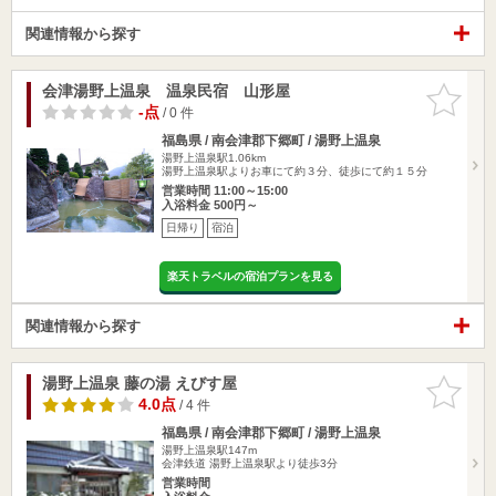
関連情報から探す
会津湯野上温泉 温泉民宿 山形屋
お気に入
りに追加
-点
/ 0 件
福島県 / 南会津郡下郷町 / 湯野上温泉
湯野上温泉駅1.06km
湯野上温泉駅よりお車にて約３分、徒歩にて約１５分
営業時間 11:00～15:00
入浴料金 500円～
日帰り
宿泊
楽天トラベルの宿泊プランを見る
関連情報から探す
湯野上温泉 藤の湯 えびす屋
お気に入
りに追加
4.0点
/ 4 件
福島県 / 南会津郡下郷町 / 湯野上温泉
湯野上温泉駅147m
会津鉄道 湯野上温泉駅より徒歩3分
営業時間