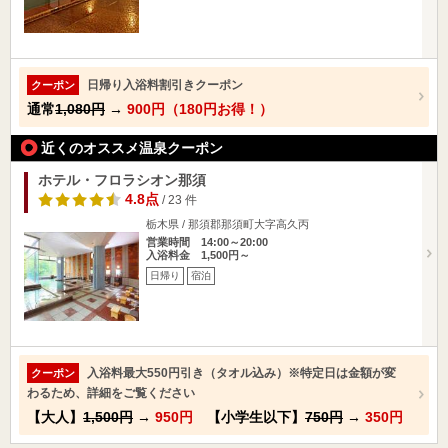
日帰り入浴料割引きクーポン
クーポン
通常
1,080円
→
900円（180円お得！）
近くのオススメ温泉クーポン
ホテル・フロラシオン那須
4.8点
/ 23 件
栃木県 / 那須郡那須町大字高久丙
営業時間 14:00～20:00
入浴料金 1,500円～
日帰り
宿泊
入浴料最大550円引き（タオル込み）※特定日は金額が変
クーポン
わるため、詳細をご覧ください
【大人】
1,500円
→
950円
【小学生以下】
750円
→
350円