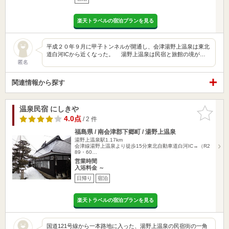
楽天トラベルの宿泊プランを見る
平成２０年９月に甲子トンネルが開通し、会津湯野上温泉は東北
道白河ICから近くなった。 湯野上温泉は民宿と旅館の境が…
匿名
関連情報から探す
温泉民宿 にしきや
お気に入
りに追加
4.0点
/ 2 件
福島県 / 南会津郡下郷町 / 湯野上温泉
湯野上温泉駅1.17km
会津線湯野上温泉より徒歩15分東北自動車道白河IC→（R2
89・60…
営業時間
入浴料金 ～
日帰り
宿泊
楽天トラベルの宿泊プランを見る
国道121号線から一本路地に入った、湯野上温泉の民宿街の一角