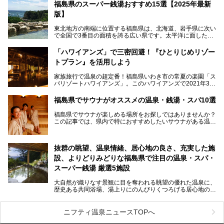
ELS & RESORTSの「御宿東鳳」です。
福島県のスーパー銭湯おすすめ15選【2025年最新
版】
大浴場は「宙の湯」「棚雲の湯」の2つ。いずれも素晴らし
い開放感。ビュッフェレストラン「あがらんしょ」での会津
東北地方の南端に位置する福島県は、北海道、岩手県に次い
の郷土料理など夕朝食の美味しさも評判。人気のこのお宿の
で全国で3番目の面積を誇る広い県です。太平洋に面した
過ごし方を徹底紹介いたします。
「浜通り」から、南北に阿武隈川が流れ水田や果樹園が広が
る「中通り」、磐梯山や猪苗代湖、五色沼、尾瀬湿原などが
───
「ハワイアンズ」で三密回避！『ひとりじめリゾー
ある「会津地方」まで、変化に富んだ自然を楽しめるのが魅
提供元：オリックス・ホテルマネジメント株式会社【PR】
トプラン』を活用しよう
力です。
この記事は会津東山温泉 御宿東鳳のPR記事です。
東京から新幹線なら1時間半、車でも3時間程度とアクセス
家族旅行で温泉の超定番！福島県いわき市の常夏の楽園「ス
も良好で、首都圏からの週末旅行先としても人気の福島県。
パリゾートハワイアンズ」。このハワイアンズで2021年3月
そんな福島県でチェックしておきたい、評判のスーパー銭湯
25日より「ひとりじめリゾートプラン第2弾」として「かぞ
をピックアップしました。
く温泉編」をスタートしました。
福島県でサウナがオススメの温泉・銭湯・スパ10選
子供と一緒に安心して温泉に行きたい、そんな方にお役立ち
福島県でサウナが楽しめる場所をお探しではありませんか？
のこのプランをはじめとして、ハワイアンズの「ひとりじめ
この記事では、県内で特におすすめしたいサウナがある温泉
リゾートプラン」の魅力をご紹介します。
や銭湯、スパを厳選してご紹介！
「サウナで思いっきり汗をかいてスッキリしたい！」
抜群の眺望、温泉情緒、居心地の良さ、充実した施
「最近疲れが溜まってる。リフレッシュできる場所ないか
な？」
設、よりどりみどりな福島県で注目の温泉・スパ・
そんな方は、ぜひサウナに足を運んでみてくださいね。
スーパー銭湯 厳選5施設
大自然が織りなす景観に目を奪われる眺望の優れた温泉に、
歴史ある共同浴場、湯上りにのんびりくつろげる居心地のい
い温泉やさまざまなニーズに応えてくれる施設充実度の高い
スーパー銭湯など、多種多様な温浴施設が割拠する福島県。
今回は、そんな福島県にある温浴施設のなかから、筆者が
ニフティ温泉ニュースTOPへ
「一度訪ねてみたい」と気になっている魅力的な施設を5件