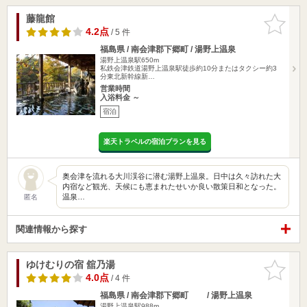
藤龍館
お気に入
りに追加
4.2点
/ 5 件
福島県 / 南会津郡下郷町 / 湯野上温泉
湯野上温泉駅650m
私鉄会津鉄道湯野上温泉駅徒歩約10分またはタクシー約3
分東北新幹線新…
営業時間
入浴料金 ～
宿泊
楽天トラベルの宿泊プランを見る
奥会津を流れる大川渓谷に潜む湯野上温泉。日中は久々訪れた大
内宿など観光、天候にも恵まれたせいか良い散策日和となった。
温泉…
匿名
関連情報から探す
ゆけむりの宿 舘乃湯
お気に入
りに追加
4.0点
/ 4 件
福島県 / 南会津郡下郷町 / 湯野上温泉
湯野上温泉駅988m