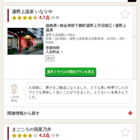
湯野上温泉 いなりや
お気に入
りに追加
4.7点
/ 6 件
福島県 / 南会津郡下郷町湯野上字沼袋乙 / 湯野上
温泉
湯野上温泉駅1.28km
田島－(会津線)－湯野上温泉東北自動車道－白河IC－(R4・
R289…
営業時間
入浴料金 ～
宿泊
楽天トラベルの宿泊プランを見る
入浴後に、豚汁をご馳走になりました。とても寒い時季でしたの
でとても美味しく頂くことができました。とてもいい女将さんで
した。
～10代
男性
関連情報から探す
まごころの宿星乃井
お気に入
りに追加
4.2点
/ 5 件