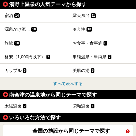
ピックアップして紹介します。
湯野上温泉の人気テーマから探す
※2021/07/21時点の情報です。
宿泊
露天風呂
14
11
源泉かけ流し
冷え性
10
10
旅館
お食事・食事処
10
8
格安（1,000円以下）
単純温泉・単純泉
7
7
カップル
美肌の湯
6
5
すべて表示する
南会津の温泉地から同じテーマで探す
木賊温泉
昭和温泉
2
1
いろいろな方法で探す
全国の施設から同じテーマで探す