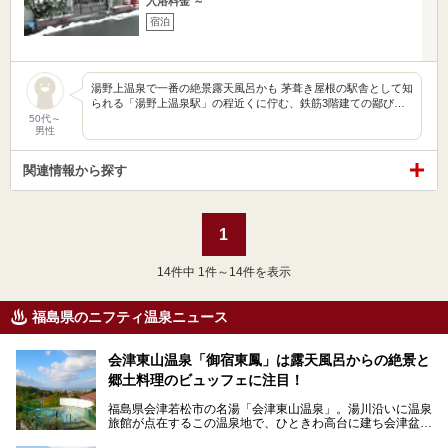
入浴料金 ～
宿泊
湯野上温泉で一番の絶景露天風呂かも 茅葺き屋根の駅舎として知
られる「湯野上温泉駅」の程近くに佇む、鉄筋3階建ての鄙び…
50代～
男性
関連情報から探す
1
14
件中 1件～14件を表示
福島県のニフティ温泉ニュース
会津東山温泉「御宿東鳳」は露天風呂からの絶景と
郷土料理のビュッフェに注目！
福島県会津若松市の名湯「会津東山温泉」。湯川沿いに温泉
旅館が点在するこの温泉地で、ひときわ高台に建ち会津盆地
一望の眺望をほしいままにする絶景の宿、それがORIX HOT