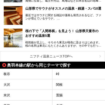
海側に位置し、蔵王や月山、鳥海山など日本百名山の名峰や
最上川が彩る、自然の美しい地域です。かの松尾芭蕉は「奥
の細道」全行程の1/3にあたる期間を山形県で過ごしたとい
山形県でサウナがオススメの温泉・銭湯・スパ10選
われることからも、山形の深い魅力がうかがえます。
山形県はまた、県内全域に多様な温泉があり、35ある市町
最近ではサウナに関する雑誌や漫画も発売されるなど、ファ
村のすべてで温泉が湧いているという温泉県。そんな山形県
ンが増えているサウナ。
でぜひチェックしたいスーパー銭湯をご紹介します。
しかしサウナは一口にサウナと言っても、ドライサウナ、ス
チームサウナ、塩サウナなどが存在し、施設によって様々な
桜の下で「人間将棋」を見よう！ 山形県天童市の
こだわりを持つ施設も増えています。
おすすめ温泉5選
今回はそんな今話題のサウナが楽しめる、山形県内にあるオ
ススメ温泉・銭湯・スパを10件まとめてご紹介します。
桜前線が北上し、そろそろ東北が桜色に染まりはじめます。
桜の名所は東北にもたくさんありますが、その中でも行って
みたいのは、なんといっても山形県天童市の舞鶴山。
舞鶴山の山頂まで軽いハイキングの気分で登れば、そこでは
ニフティ温泉ニュースTOPへ
なんと「人間将棋」が行われているのです！
奥羽本線の駅から同じテーマで探す
「人間将棋」とは昭和31年から毎年春に山形県天童市で行
われている一大イベントで、甲冑や着物姿の武者に扮した人
間が将棋の駒となり、対局を行っているのです。
板谷
峠
人気漫画「３月のライオン」の中でもこの人間将棋のシーン
が描かれ、「坊」こと二海堂氏の甲冑のあまりの似合いっぷ
大沢
関根
りに、思わず吹き出してしまった読者もいることでしょう。
2017年は4月22日（土）・23日（日）に舞鶴山の頂上で行
われます。また、23日は「天童百面指し」が行われ、人間
米沢
置賜
将棋終了後、小学生以上の一般市民がプロ棋士と対局するこ
とができます。