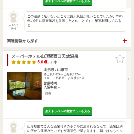
楽天トラベルの宿泊プランを見る
この温泉に足りないところは露天風呂が無いことでしたが、2019
年の9月に露天風呂を設置したとのことです。早速利用してみる
と…
～10代
男性
関連情報から探す
スーパーホテル山形駅西口天然温泉
お気に入
りに追加
5.0点
/ 1 件
山形県 / 山形市
漆山駅7.82km
山形駅437m
ＪＲ 山形駅西口より徒歩6分
営業時間
入浴料金 ～
宿泊
楽天トラベルの宿泊プランを見る
山形駅前でこんな温泉付きのホテルに泊まれるなんて、温泉は別
の所から運搬みたいですが薄茶色で温まります。朝ごはんもヘル