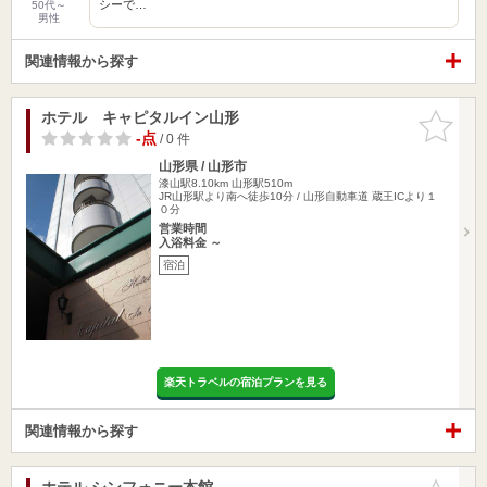
シーで…
50代～
男性
関連情報から探す
ホテル キャピタルイン山形
お気に入
りに追加
-点
/ 0 件
山形県 / 山形市
漆山駅8.10km
山形駅510m
JR山形駅より南へ徒歩10分 / 山形自動車道 蔵王ICより１
０分
営業時間
入浴料金 ～
宿泊
楽天トラベルの宿泊プランを見る
関連情報から探す
ホテル シンフォニー本館
お気に入