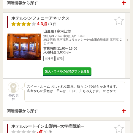
関連情報から探す
ホテルシンフォニーアネックス
お気に入
りに追加
4.3点
/ 3 件
山形県 / 寒河江市
漆山駅9.70km
寒河江駅1.87km
JR左沢線 寒河江駅よりタクシー6分山形自動車道 寒河江IC
より10…
営業時間 11:00～16:00
入浴料金 1,000円～
日帰り
宿泊
楽天トラベルの宿泊プランを見る
スイートルーム おしゃれな部屋、所々にバラ絵とかあります。
客室からの景色は、田んぼ、山々、川もみえます。 のどかで…
40代 男
性
関連情報から探す
ホテルルートイン山形南─大学病院前─
お気に入
りに追加
-点
/ 0 件