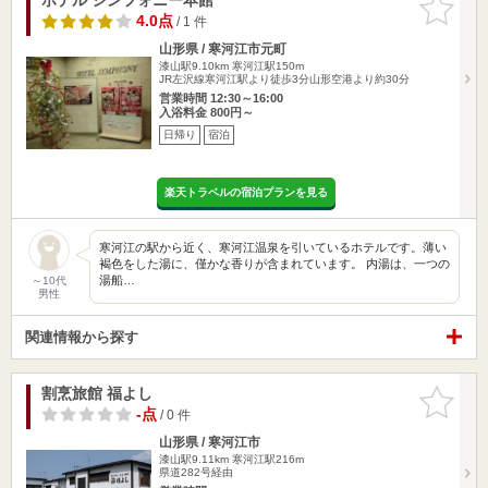
りに追加
4.0点
/ 1 件
山形県 / 寒河江市元町
漆山駅9.10km
寒河江駅150m
JR左沢線寒河江駅より徒歩3分山形空港より約30分
営業時間 12:30～16:00
入浴料金 800円～
日帰り
宿泊
楽天トラベルの宿泊プランを見る
寒河江の駅から近く、寒河江温泉を引いているホテルです。薄い
褐色をした湯に、僅かな香りが含まれています。 内湯は、一つの
湯船…
～10代
男性
関連情報から探す
割烹旅館 福よし
お気に入
りに追加
-点
/ 0 件
山形県 / 寒河江市
漆山駅9.11km
寒河江駅216m
県道282号経由