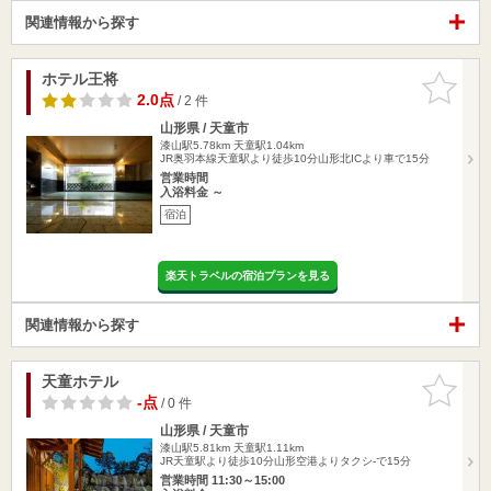
関連情報から探す
ホテル王将
お気に入
りに追加
2.0点
/ 2 件
山形県 / 天童市
漆山駅5.78km
天童駅1.04km
JR奥羽本線天童駅より徒歩10分山形北ICより車で15分
営業時間
入浴料金 ～
宿泊
楽天トラベルの宿泊プランを見る
関連情報から探す
天童ホテル
お気に入
りに追加
-点
/ 0 件
山形県 / 天童市
漆山駅5.81km
天童駅1.11km
JR天童駅より徒歩10分山形空港よりタクシ-で15分
営業時間 11:30～15:00