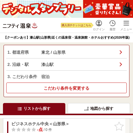
購入済チケットはこちら
ログイン
履歴
メニュー
【クーポンあり】漆山駅(山形県)近くの温泉宿・温泉旅館・ホテルおすすめ(2026年版)
1. 都道府県
東北 / 山形県
2. 沿線・駅
漆山駅
3. こだわり条件
宿泊
こだわり条件を変更する
リストから探す
地図から探す
ビジネスホテル中央＜山形県＞
お気に入
りに追加
-点
/ 0 件