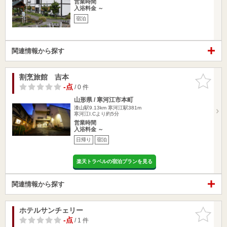
営業時間
入浴料金 ～
宿泊
関連情報から探す
割烹旅館 吉本
お気に入
りに追加
-点
/ 0 件
山形県 / 寒河江市本町
漆山駅9.13km
寒河江駅381m
寒河江I.Cより約5分
営業時間
入浴料金 ～
日帰り
宿泊
楽天トラベルの宿泊プランを見る
関連情報から探す
ホテルサンチェリー
お気に入
りに追加
-点
/ 1 件