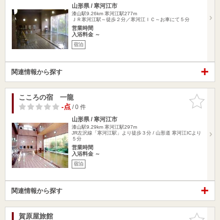
山形県 / 寒河江市
漆山駅9.26km
寒河江駅277m
ＪＲ寒河江駅～徒歩２分／寒河江ＩＣ～お車にて５分
営業時間
入浴料金 ～
宿泊
関連情報から探す
こころの宿 一龍
お気に入
りに追加
-点
/ 0 件
山形県 / 寒河江市
漆山駅9.29km
寒河江駅297m
JR左沢線「寒河江駅」より徒歩３分 / 山形道 寒河江ICより
５分
営業時間
入浴料金 ～
宿泊
関連情報から探す
賀原屋旅館
お気に入