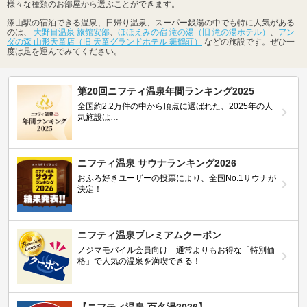
様々な種類のお部屋から選ぶことができます。
漆山駅の宿泊できる温泉、日帰り温泉、スーパー銭湯の中でも特に人気がある
のは、
大野目温泉 旅館安部
、
ほほえみの宿 滝の湯（旧 滝の湯ホテル）
、
アン
ダの森 山形天童店（旧 天童グランドホテル 舞鶴荘）
などの施設です。ぜひ一
度は足を運んでみてください。
第20回ニフティ温泉年間ランキング2025
全国約2.2万件の中から頂点に選ばれた、2025年の人
気施設は…
ニフティ温泉 サウナランキング2026
おふろ好きユーザーの投票により、全国No.1サウナが
決定！
ニフティ温泉プレミアムクーポン
ノジマモバイル会員向け 通常よりもお得な「特別価
格」で人気の温泉を満喫できる！