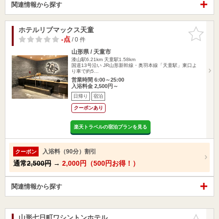
関連情報から探す
ホテルリブマックス天童
お気に入
りに追加
-点
/ 0 件
山形県 / 天童市
漆山駅6.21km
天童駅1.58km
国道13号沿い JR山形新幹線・奥羽本線「天童駅」東口よ
り車で約5…
営業時間 6:00～25:00
入浴料金 2,500円～
日帰り
宿泊
クーポンあり
楽天トラベルの宿泊プランを見る
入浴料（90分）割引
クーポン
通常
2,500円
→
2,000円（500円お得！）
関連情報から探す
山形七日町ワシントンホテル
お気に入