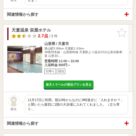
匿名
関連情報から探す
天童温泉 栄屋ホテル
お気に入
りに追加
2.7点
/ 3 件
山形県 / 天童市
漆山駅5.88km
天童駅1.63km
JR奥羽本線・山形新幹線 天童駅より徒歩25分山形自動車
道 山形北I…
営業時間 11:00～15:00
入浴料金 800円～
日帰り
宿泊
楽天トラベルの宿泊プランを見る
11月17日に利用。朝11時からなのに9時過ぎに「入れますか？」
と聞いたら親切に1階の大浴場に入れてくれました。（立ち寄
り…
匿名
関連情報から探す