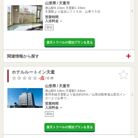
山形県 / 天童市
漆山駅6.10km
天童駅1.33km
天童駅より徒歩にて１５分、お車で５分
営業時間
入浴料金 ～
宿泊
楽天トラベルの宿泊プランを見る
関連情報から探す
ホテルルートイン天童
お気に入
りに追加
-点
/ 0 件
山形県 / 天童市
漆山駅6.19km
天童駅1.64km
奥羽本線天童駅より徒歩約20分／山形自動車道山形北イン
ターよりお車で…
営業時間
入浴料金 ～
宿泊
楽天トラベルの宿泊プランを見る