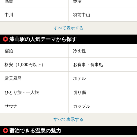
高畠
赤湯
天童市には温泉も多数あるので、桜と人間将棋を見た後はゆ
っくり温泉に浸かってはいかがでしょうか。
中川
羽前中山
今回は山形県天童市のおすすめ温泉をご紹介します！
すべて表示する
漆山駅の人気テーマから探す
宿泊
冷え性
格安（1,000円以下）
お食事・食事処
露天風呂
ホテル
ひとり旅・一人旅
切り傷
サウナ
カップル
すべて表示する
宿泊できる温泉の魅力