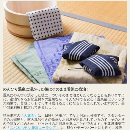
のんびり温泉に浸かった後はそのまま贅沢に宿泊！
温泉にのんびり浸かった後に、ついそのまま泊まりたくなることもありますよ
ね。宿泊できるお部屋付きの温泉なら、そんな時でも安心！温泉後はリラック
ス効果で、普段よりもぐっすり眠れるようになるとも言われていますので、是
非宿泊利用も検討してみましょう。
箱根湯本の
「天成園」
は、日帰り利用だけでなく宿泊も可能です。スタンダー
ドのお部屋と、露天風呂付きの豪華なお部屋が用意されているので、そのとき
の予算などに合わせ、ぴったりのお部屋を選ぶことができます。千葉県浦安市
の「
スパ＆ホテル 舞浜ユーラシア」
は、都心やテーマパークにも近く、和洋