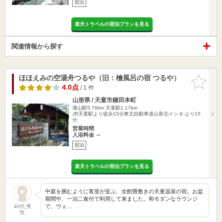
宿泊
楽天トラベルの宿泊プランを見る
関連情報から探す
ほほえみの空湯舟つるや（旧：檜風呂の宿 つるや）
お気に入
りに追加
4.0点
/ 1 件
山形県 / 天童市鎌田本町
漆山駅5.76km
天童駅1.17km
JR天童駅より徒歩15分東北自動車道山形北インタ-より15
分
営業時間
入浴料金 ～
宿泊
楽天トラベルの宿泊プランを見る
中庭を囲むように客室が並ぶ、全館畳敷きの天童温泉の宿。お盆
期間中、一泊二食付で利用して来ました。和モダンなラウンジ
で、ウェ…
40代 男
性