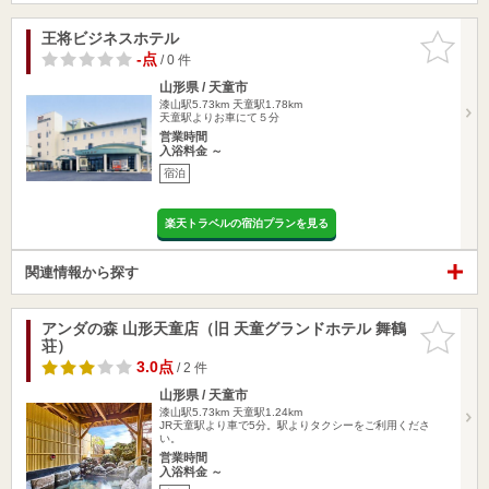
王将ビジネスホテル
お気に入
りに追加
-点
/ 0 件
山形県 / 天童市
漆山駅5.73km
天童駅1.78km
天童駅よりお車にて５分
営業時間
入浴料金 ～
宿泊
楽天トラベルの宿泊プランを見る
関連情報から探す
アンダの森 山形天童店（旧 天童グランドホテル 舞鶴
お気に入
荘）
りに追加
3.0点
/ 2 件
山形県 / 天童市
漆山駅5.73km
天童駅1.24km
JR天童駅より車で5分。駅よりタクシーをご利用くださ
い。
営業時間
入浴料金 ～