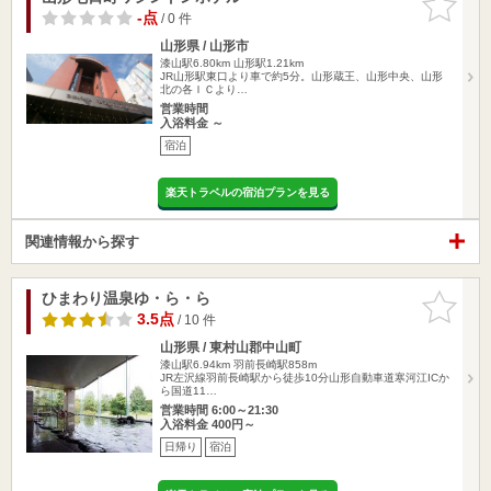
りに追加
-点
/ 0 件
山形県 / 山形市
漆山駅6.80km
山形駅1.21km
JR山形駅東口より車で約5分。山形蔵王、山形中央、山形
北の各ＩＣより…
営業時間
入浴料金 ～
宿泊
楽天トラベルの宿泊プランを見る
関連情報から探す
ひまわり温泉ゆ・ら・ら
お気に入
りに追加
3.5点
/ 10 件
山形県 / 東村山郡中山町
漆山駅6.94km
羽前長崎駅858m
JR左沢線羽前長崎駅から徒歩10分山形自動車道寒河江ICか
ら国道11…
営業時間 6:00～21:30
入浴料金 400円～
日帰り
宿泊