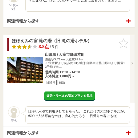
り 出ません。ひとつのシャワーは 普通に出るので、常連さ…
50代～
女性
関連情報から探す
ほほえみの宿 滝の湯（旧 滝の湯ホテル）
お気に入
りに追加
3.8点
/ 5 件
山形県 / 天童市鎌田本町
漆山駅5.71km
天童駅999m
JR天童駅より徒歩約13分山形自動車道北山形ICより国道1
3号線で約…
営業時間 11:30～14:30
入浴料金 1,000円～
日帰り
宿泊
楽天トラベルの宿泊プランを見る
日帰り入浴で利用させてもらった。 これだけの大型ホテルだが、
\500で入浴可能なのは、良心的だろう。 日帰りの客にも従…
匿名
関連情報から探す