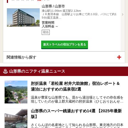
山形県 / 山形市
漆山駅11.06km
蔵王駅2.12km
ＪＲ奥羽本線 山形駅よりお車にて約１0分、バスにて約1
5分(蔵王温泉…
営業時間
入浴料金 ～
宿泊
楽天トラベルの宿泊プランを見る
関連情報から探す
山形県のニフティ温泉ニュース
肘折温泉「若松屋 村井六助旅館」宿泊レポート＆
湯治におすすめの温泉宿2選
温泉が豊富な山形県でも、昔から湯治場としてその存在感を
現していたのが最上郡大蔵村の肘折温泉（ひじおりおんせ
ん）です。
今回はその肘折温泉の「若松屋 村井六助旅館」に宿泊した
山形県のスーパー銭湯おすすめ14選 【2025年最新
体験レポートとおすすめの温泉宿を2軒ご紹介します。
版】
鄙びた風情があり、源泉掛け流しの旅館も多い肘折温泉は、
じっくり名湯に浸かって癒されたい方にぴったりの温泉地で
さくらんぼの名産地として知られる山形県。東北地方の日本
す。