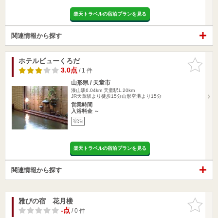
楽天トラベルの宿泊プランを見る
関連情報から探す
ホテルビューくろだ
お気に入
りに追加
3.0点
/ 1 件
山形県 / 天童市
漆山駅6.04km
天童駅1.20km
JR天童駅より徒歩15分山形空港より15分
営業時間
入浴料金 ～
宿泊
楽天トラベルの宿泊プランを見る
関連情報から探す
雅びの宿 花月楼
お気に入
りに追加
-点
/ 0 件