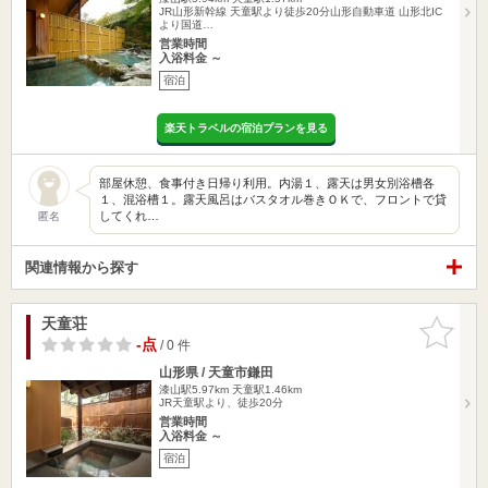
JR山形新幹線 天童駅より徒歩20分山形自動車道 山形北IC
より国道…
営業時間
入浴料金 ～
宿泊
楽天トラベルの宿泊プランを見る
部屋休憩、食事付き日帰り利用。内湯１、露天は男女別浴槽各
１、混浴槽１。露天風呂はバスタオル巻きＯＫで、フロントで貸
してくれ…
匿名
関連情報から探す
天童荘
お気に入
りに追加
-点
/ 0 件
山形県 / 天童市鎌田
漆山駅5.97km
天童駅1.46km
JR天童駅より、徒歩20分
営業時間
入浴料金 ～
宿泊