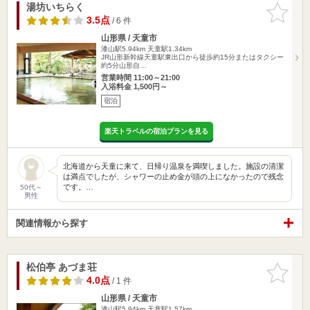
湯坊いちらく
お気に入
りに追加
3.5点
/ 6 件
山形県 / 天童市
漆山駅5.94km
天童駅1.34km
JR山形新幹線天童駅東出口から徒歩約15分またはタクシー
約5分山形自…
営業時間 11:00～21:00
入浴料金 1,500円～
宿泊
楽天トラベルの宿泊プランを見る
北海道から天童に来て、日帰り温泉を満喫しました。施設の清潔
は満点でしたが、シャワーの止め金が頭の上になかったので残念
です。…
50代～
男性
関連情報から探す
松伯亭 あづま荘
お気に入
りに追加
4.0点
/ 1 件
山形県 / 天童市
漆山駅5.94km
天童駅1.57km