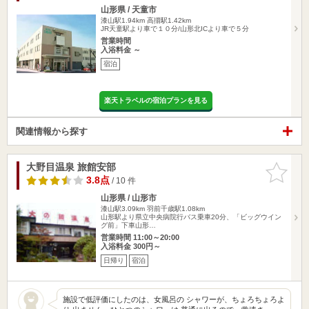
山形県 / 天童市
漆山駅1.94km
高擶駅1.42km
JR天童駅より車で１０分/山形北ICより車で５分
営業時間
入浴料金 ～
宿泊
楽天トラベルの宿泊プランを見る
関連情報から探す
大野目温泉 旅館安部
お気に入
りに追加
3.8点
/ 10 件
山形県 / 山形市
漆山駅3.09km
羽前千歳駅1.08km
山形駅より県立中央病院行バス乗車20分、「ビッグウイン
グ前」下車山形…
営業時間 11:00～20:00
入浴料金 300円～
日帰り
宿泊
施設で低評価にしたのは、女風呂の シャワーが、ちょろちょろよ