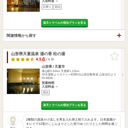
入浴料金 ～
日帰り
宿泊
楽天トラベルの宿泊プランを見る
関連情報から探す
山形県天童温泉 湯の香 松の湯
お気に入
りに追加
4.5点
/ 4 件
山形県 / 天童市
漆山駅5.84km
天童駅1.22km
JR天童駅よりタクシー利用5分山形自動車道 山形北ICより
R13経由…
営業時間
入浴料金 ～
宿泊
楽天トラベルの宿泊プランを見る
2種類の源泉かけ流しを男女入れ替え制で入れます。日本庭園が
キレイで12室のこじんまりとした宿でゆったりとした時間を過ご
せま…