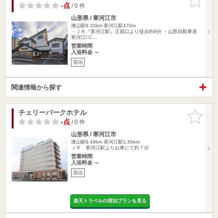
りに追加
-点
/ 0 件
山形県 / 寒河江市
漆山駅9.33km
寒河江駅470m
・ＪＲ『寒河江駅』正面口より徒歩約8分 ・山形自動車道
寒河江I.C…
営業時間
入浴料金 ～
宿泊
関連情報から探す
チェリーパークホテル
お気に入
りに追加
-点
/ 0 件
山形県 / 寒河江市
漆山駅9.49km
寒河江駅1.66km
ＪＲ 寒河江駅よりお車にて約７分
営業時間
入浴料金 ～
宿泊
楽天トラベルの宿泊プランを見る