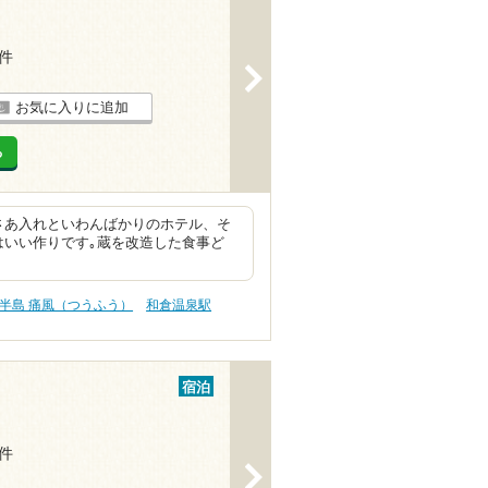
5件
>
お気に入りに追加
る
さあ入れといわんばかりのホテル、そ
はいい作りです｡蔵を改造した食事ど
半島 痛風（つうふう）
和倉温泉駅
宿泊
5件
>