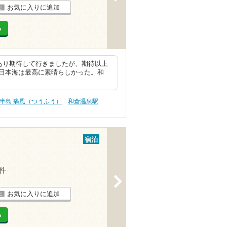
お気に入りに追加
る
あり期待して行きましたが、期待以上
日本海は最高に素晴らしかった。和
半島 痛風（つうふう）
和倉温泉駅
宿泊
5件
>
お気に入りに追加
る