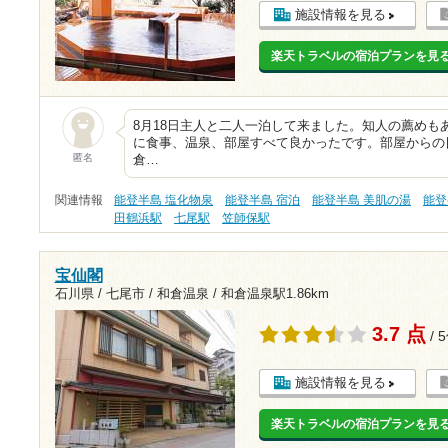
施設情報を見る
楽天トラベルの宿泊プランを見
8月18日主人と二人一泊して来ました。知人の薦めも
に食事、温泉、部屋すべて良かったです。部屋からの
匿名
倉…
関連情報
能登半島 塩化物泉
能登半島 宿泊
能登半島 美肌の湯
能登
田鶴浜駅
七尾駅
笠師保駅
宝仙閣
石川県 / 七尾市 / 和倉温泉 /
和倉温泉駅1.86km
3.7 点
/ 
施設情報を見る
楽天トラベルの宿泊プランを見