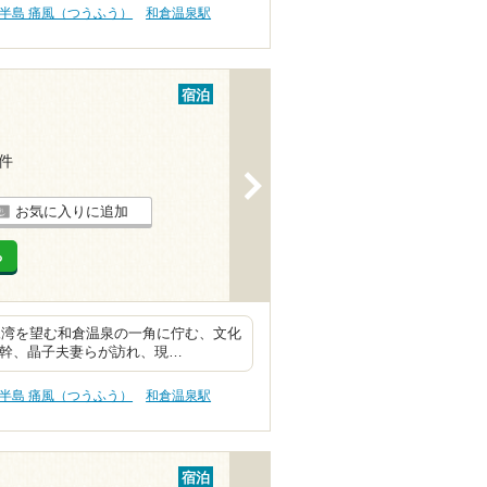
半島 痛風（つうふう）
和倉温泉駅
宿泊
6件
>
お気に入りに追加
る
尾湾を望む和倉温泉の一角に佇む、文化
鉄幹、晶子夫妻らが訪れ、現…
半島 痛風（つうふう）
和倉温泉駅
宿泊