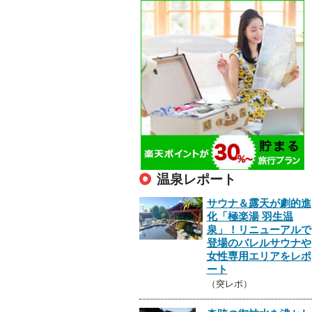
温泉レポート
サウナ＆露天が劇的進
化「極楽湯 羽生温
泉」！リニューアルで
登場のバレルサウナや
女性専用エリアをレポ
ート
（突レポ）