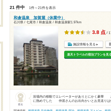
21 件中
1件～21件を表示
和倉温泉 加賀屋（休業中）
石川県 / 七尾市 / 和倉温泉 /
和倉温泉駅1.97km
3.8 点
/ 
施設情報を見る
楽天トラベルの宿泊プランを見
浴場内の移動でエレベーターがありとにかく豪華 
に熱めでした 仲居さんのお出向かいとお見送りは
匿名
関連情報
能登半島 塩化物泉
能登半島 宿泊
能登半島 アトピー
能登