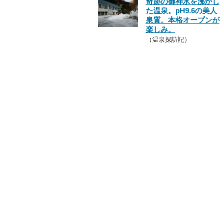
奇跡の御神水を沸かし
た温泉。pH9.6の美人
泉質。本格オープンが
楽しみ。
（温泉探訪記）