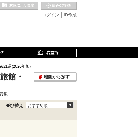
お気に入りの温泉
最近の履歴
ログイン
ID作成
グ
岩盤浴
選(2026年版)
泉旅館・
地図から探す
満載
並び替え
おすすめ順