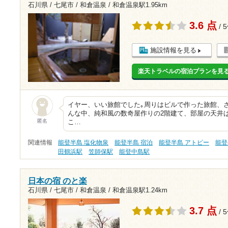
石川県 / 七尾市 / 和倉温泉 /
和倉温泉駅1.95km
3.6 点
/ 
施設情報を見る
楽天トラベルの宿泊プランを見
イヤー、いい旅館でした｡周りはビルで作った旅館、
んな中、純和風の数奇屋作りの2階建て、部屋の天井
匿名
こ…
関連情報
能登半島 塩化物泉
能登半島 宿泊
能登半島 アトピー
能登
田鶴浜駅
笠師保駅
能登中島駅
日本の宿 のと楽
石川県 / 七尾市 / 和倉温泉 /
和倉温泉駅1.24km
3.7 点
/ 