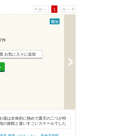
前へ
1
次へ
宿泊
17件
お気に入りに追加
>
る
お湯は全体的に熱めで露天の二つが特
他の旅館と違いすごいスケールでした
半島 痛風（つうふう）
和倉温泉駅