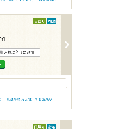
日帰り
宿泊
10件
>
お気に入りに追加
る
）
能登半島 冷え性
和倉温泉駅
日帰り
宿泊