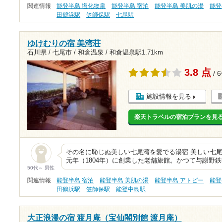
関連情報
能登半島 塩化物泉
能登半島 宿泊
能登半島 美肌の湯
能登
田鶴浜駅
笠師保駅
七尾駅
ゆけむりの宿 美湾荘
石川県 / 七尾市 / 和倉温泉 /
和倉温泉駅1.71km
3.8 点
/ 
施設情報を見る
楽天トラベルの宿泊プランを見
その名に恥じぬ美しい七尾湾を愛でる湯宿 美しい七
元年（1804年）に創業した老舗旅館。かつて与謝野
50代～ 男性
関連情報
能登半島 宿泊
能登半島 美肌の湯
能登半島 アトピー
能登
田鶴浜駅
笠師保駅
能登中島駅
大正浪漫の宿 渡月庵（宝仙閣別館 渡月庵）