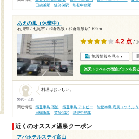
田鶴浜駅
笠師保駅
能登中島駅
あえの風（休業中）
石川県 / 七尾市 / 和倉温泉 /
和倉温泉駅1.62km
4.2 点
/ 
施設情報を見る
楽天トラベルの宿泊プランを見
料理はおいしい。
50代～ 女性
関連情報
能登半島 宿泊
能登半島 アトピー
能登半島 痛風（つうふう
田鶴浜駅
笠師保駅
能登中島駅
近くのオススメ温泉クーポン
アパホテルステイ富山