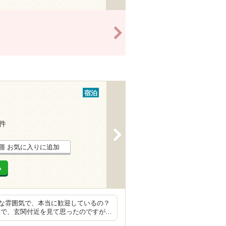
>
宿泊
7件
>
お気に入りに追加
る
な雰囲気で、本当に歓迎しているの？
いで、玄関付近を見て思ったのですが…