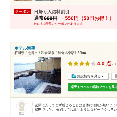
日帰り入浴料割引
クーポン
通常
600円
→
550円（50円お得！）
他にも1種類のクーポンがあります
ホテル海望
石川県 / 七尾市 / 和倉温泉 /
和倉温泉駅1.52km
4.0 点
/ 
施設情報を見る
楽天トラベルの宿泊プランを見
玄関に入ってまず感じることは全体に活気が無いよう
状態でした。 夫婦してお風呂上りにロビーでくつろ
匿名