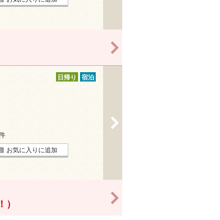
>
日帰り
宿泊
>
8件
お気に入りに追加
>
得！）