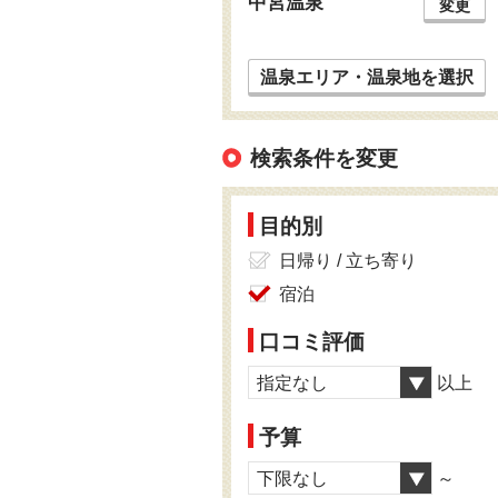
中宮温泉
変更
温泉エリア・温泉地を選択
検索条件を変更
目的別
日帰り / 立ち寄り
宿泊
口コミ評価
指定なし
以上
予算
下限なし
～