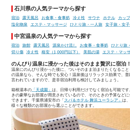
ていますので、気になる施設は
時間を、もっと特別に。
ぜひチェックして次のおでかけ
石川県の人気テーマから探す
先の参考にしてみてください
ね。
宿泊
露天風呂
お食事・食事処
冷え性
サウナ
ホテル
カッ
塩化物泉
エステ・マッサージ
ひとり旅・一人旅
女子旅・女子
中宮温泉の人気テーマから探す
宿泊
旅館
露天風呂
源泉かけ流し
お食事・食事処
ひとり旅
切り傷
冷え性
格安（1,000円以下）
美肌の湯
エステ・マッ
のんびり温泉に浸かった後はそのまま贅沢に宿泊
温泉にのんびり浸かった後に、ついそのまま泊まりたくなること
の温泉なら、そんな時でも安心！温泉後はリラックス効果で、普
言われていますので、是非宿泊利用も検討してみましょう。
箱根湯本の
「天成園」
は、日帰り利用だけでなく宿泊も可能です
きの豪華なお部屋が用意されているので、そのときの予算などに
できます。千葉県浦安市の「
スパ＆ホテル 舞浜ユーラシア」
は
様々な種類のお部屋から選ぶことができます。