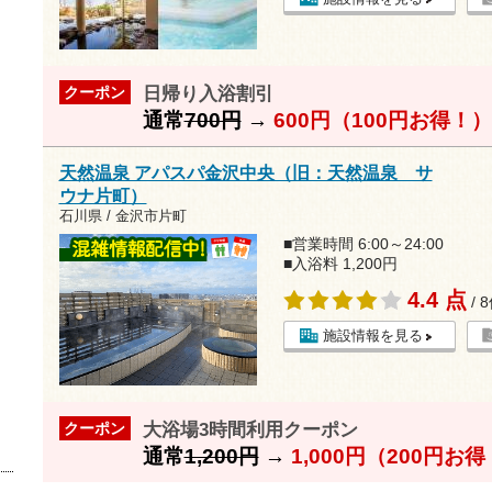
日帰り入浴割引
クーポン
通常
700円
→
600円（100円お得！）
天然温泉 アパスパ金沢中央（旧：天然温泉 サ
ウナ片町）
石川県 / 金沢市片町
■営業時間 6:00～24:00
■入浴料 1,200円
4.4 点
/ 
施設情報を見る
大浴場3時間利用クーポン
クーポン
通常
1,200円
→
1,000円（200円お