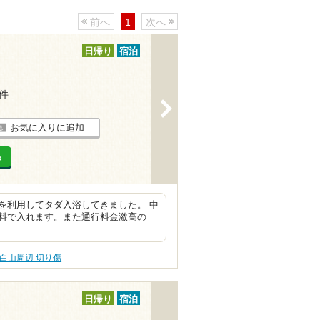
前へ
1
次へ
日帰り
宿泊
2件
>
お気に入りに追加
る
を利用してタダ入浴してきました。 中
料で入れます。また通行料金激高の
白山周辺 切り傷
日帰り
宿泊