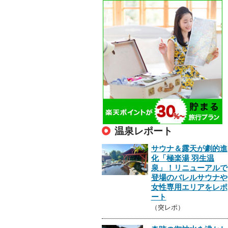
温泉レポート
サウナ＆露天が劇的進
化「極楽湯 羽生温
泉」！リニューアルで
登場のバレルサウナや
女性専用エリアをレポ
ート
（突レポ）