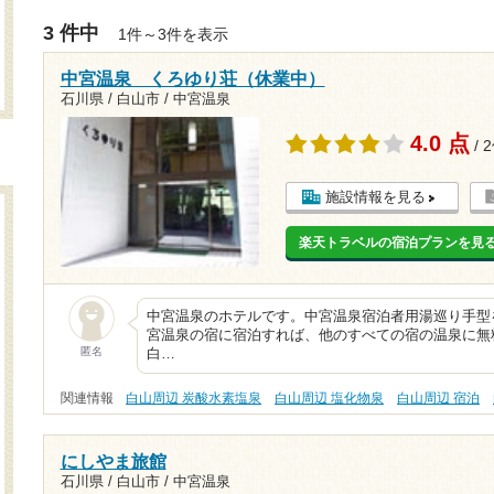
3 件中
1件～3件を表示
中宮温泉 くろゆり荘（休業中）
石川県 / 白山市 / 中宮温泉
4.0 点
/ 
施設情報を見る
楽天トラベルの宿泊プランを見
中宮温泉のホテルです。中宮温泉宿泊者用湯巡り手型
宮温泉の宿に宿泊すれば、他のすべての宿の温泉に無
匿名
白…
関連情報
白山周辺 炭酸水素塩泉
白山周辺 塩化物泉
白山周辺 宿泊
にしやま旅館
石川県 / 白山市 / 中宮温泉