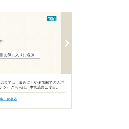
宿泊
4件
>
お気に入りに追加
宮温泉では、最近にしやま旅館での入浴
５つ） こちらは、中宮温泉二度目…
食事・食事処