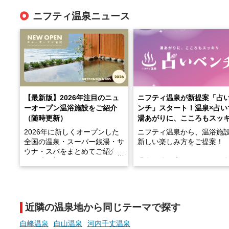
ニフティ温泉ニュース
【最新版】2026年注目のニュ
ニフティ温泉が新提案「占
ーオープン温浴施設をご紹介
ンチ」スタート！温泉×占い
（随時更新）
湯あがりに、こころもスッ
2026年に新しくオープンした
ニフティ温泉から、温浴施
全国の温泉・スーパー銭湯・サ
新しい楽しみ方をご提案！
ウナ・スパをまとめてご紹介！
※随時更新しています
温泉で体を癒したあとに、
でこころもスッキリ──そん
天然温泉や露天風呂、注目のサ
新体験が楽しめる「占いベ
ウナなど、こだわりの魅力がつ
チ」を展開中♨
まったスポットが続々登場して
近隣の温泉地から同じテーマで探す
います。
手相やタロットなど気軽に
現地取材記事もあわせて紹介し
める占いで、“ととのう”お
白峰温泉
白山温泉
河内千丈温泉