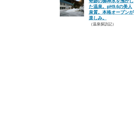
奇跡の御神水を沸かし
た温泉。pH9.6の美人
泉質。本格オープンが
楽しみ。
（温泉探訪記）