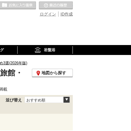
お気に入りの温泉
最近の履歴
ログイン
ID作成
グ
岩盤浴
選(2026年版)
泉旅館・
地図から探す
満載
並び替え
おすすめ順