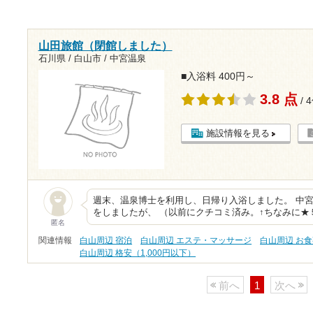
山田旅館（閉館しました）
石川県 / 白山市 / 中宮温泉
■入浴料 400円～
3.8 点
/ 
施設情報を見る
週末、温泉博士を利用し、日帰り入浴しました。 中
をしましたが、 （以前にクチコミ済み。↑ちなみに★
匿名
関連情報
白山周辺 宿泊
白山周辺 エステ・マッサージ
白山周辺 お
白山周辺 格安（1,000円以下）
前へ
1
次へ