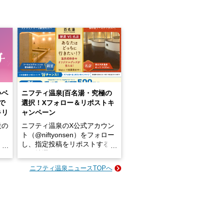
いベ
ニフティ温泉|百名湯・究極の
で
選択！Xフォロー＆リポストキ
キリ
ャンペーン
設の
ニフティ温泉のX公式アカウン
ト（@niftyonsen）をフォロー
し、指定投稿をリポストする
占い
と、抽選で各回26（ふろ）名
な
様（合計260名様）に選べるe-
ニフティ温泉ニュースTOPへ
ン
GIFT500円分をプレゼントい
たします。
楽し
ふろ