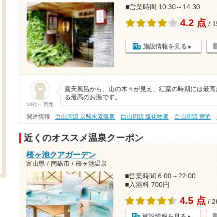
■営業時間 10:30～14:30
4.2 点
/ 
施設情報を見る
露天風呂から、山の木々が見え、紅葉の時期には最高
る最高のお湯です。
50代～ 男性
関連情報
白山周辺 炭酸水素塩泉
白山周辺 塩化物泉
白山周辺 宿泊
近くのオススメ温泉クーポン
桜ヶ池クアガーデン
富山県 / 南砺市 / 桜ヶ池温泉
■営業時間 6:00～22:00
■入浴料 700円
4.5 点
/ 
施設情報を見る