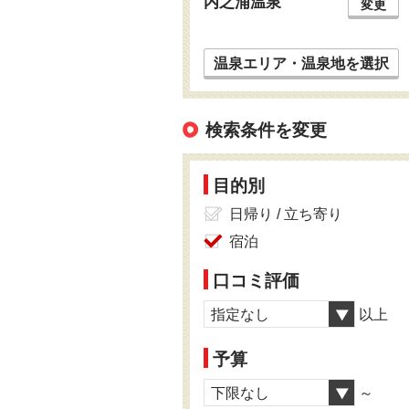
内之浦温泉
変更
温泉エリア・温泉地を選択
検索条件を変更
目的別
日帰り / 立ち寄り
宿泊
口コミ評価
指定なし
以上
予算
下限なし
～