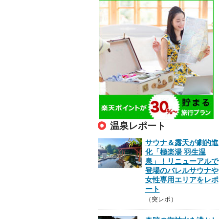
温泉レポート
サウナ＆露天が劇的進
化「極楽湯 羽生温
泉」！リニューアルで
登場のバレルサウナや
女性専用エリアをレポ
ート
（突レポ）