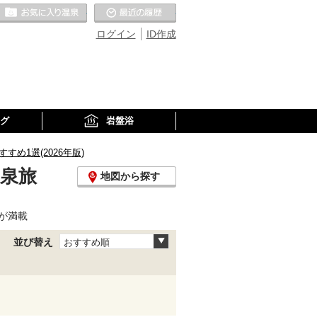
お気に入りの温泉
最近の履歴
ログイン
ID作成
グ
岩盤浴
め1選(2026年版)
温泉旅
地図から探す
が満載
並び替え
おすすめ順