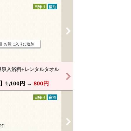
日帰り
宿泊
>
お気に入りに追加
温泉入浴料+レンタルタオル
>
】
1,100円
→
800円
日帰り
宿泊
>
39件