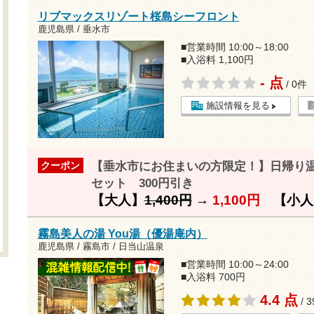
リブマックスリゾート桜島シーフロント
鹿児島県 / 垂水市
■営業時間 10:00～18:00
■入浴料 1,100円
- 点
/ 0件
施設情報を見る
【垂水市にお住まいの方限定！】日帰り
クーポン
セット 300円引き
【大人】
1,400円
→
1,100円
【小人
霧島美人の湯 You湯（優湯庵内）
鹿児島県 / 霧島市 / 日当山温泉
■営業時間 10:00～24:00
■入浴料 700円
4.4 点
/ 