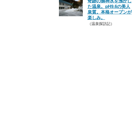
奇跡の御神水を沸かし
た温泉。pH9.6の美人
泉質。本格オープンが
楽しみ。
（温泉探訪記）