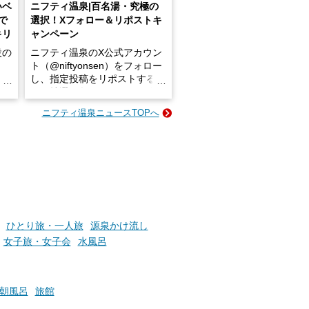
いベ
ニフティ温泉|百名湯・究極の
で
選択！Xフォロー＆リポストキ
キリ
ャンペーン
設の
ニフティ温泉のX公式アカウン
ト（@niftyonsen）をフォロー
し、指定投稿をリポストする
占い
と、抽選で各回26（ふろ）名
な
様（合計260名様）に選べるe-
ニフティ温泉ニュースTOPへ
ン
GIFT500円分をプレゼントい
たします。
楽し
ふろ
ひとり旅・一人旅
源泉かけ流し
女子旅・女子会
水風呂
朝風呂
旅館