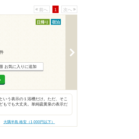
前へ
1
次へ
日帰り
宿泊
>
3件
お気に入りに追加
る
という表示の１浴槽だけ。ただ、そこ
どもでも大丈夫。単純硫黄泉の表示だ
大隅半島 格安（1,000円以下）