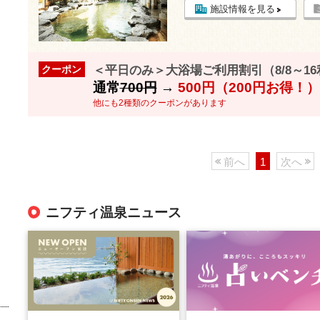
施設情報を見る
＜平日のみ＞大浴場ご利用割引（8/8～1
クーポン
通常
700円
→
500円（200円お得！）
他にも2種類のクーポンがあります
前へ
1
次へ
ニフティ温泉ニュース