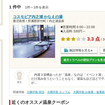
1 件中
1件～1件を表示
コスモピア内之浦 かなえの湯
鹿児島県 / 肝属郡肝付町 / 内之浦温泉
■営業時間 6:00～22:00
■入浴料 330円～
3.3 点
/ 
施設情報を見る
楽天トラベルの宿泊プランを見
内湯３浴槽あったが「温泉」なのは「イベント湯」
だけ混み合うということもなく、湯温もほどほどで子
匿名
が…
関連情報
大隅半島 宿泊
大隅半島 カップル
大隅半島 お食事・食事処
近くのオススメ温泉クーポン