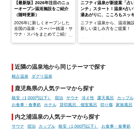
【最新版】2026年注目のニュ
ニフティ温泉が新提案「占
ーオープン温浴施設をご紹介
ンチ」スタート！温泉×占い
（随時更新）
湯あがりに、こころもスッ
2026年に新しくオープンした
ニフティ温泉から、温浴施
全国の温泉・スーパー銭湯・サ
新しい楽しみ方をご提案！
ウナ・スパをまとめてご紹介！
※随時更新しています
温泉で体を癒したあとに、
でこころもスッキリ──そん
天然温泉や露天風呂、注目のサ
新体験が楽しめる「占いベ
ウナなど、こだわりの魅力がつ
チ」を展開中♨
まったスポットが続々登場して
近隣の温泉地から同じテーマで探す
います。
手相やタロットなど気軽に
現地取材記事もあわせて紹介し
める占いで、“ととのう”お
根占温泉
ダグリ温泉
ていますので、気になる施設は
時間を、もっと特別に。
ぜひチェックして次のおでかけ
鹿児島県の人気テーマから探す
先の参考にしてみてください
ね。
格安（1,000円以下）
宿泊
サウナ
冷え性
露天風呂
カップル
お食事・食事処
ホテル
貸切風呂、個室風呂
切り傷
家族風呂
内之浦温泉の人気テーマから探す
サウナ
宿泊
カップル
格安（1,000円以下）
お食事・食事処