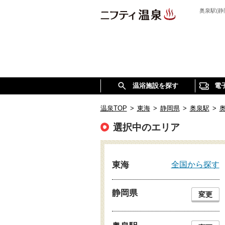
奥泉駅(
温浴施設を探す
電
温泉TOP
>
東海
>
静岡県
>
奥泉駅
>
選択中のエリア
全国から探す
東海
静岡県
変更