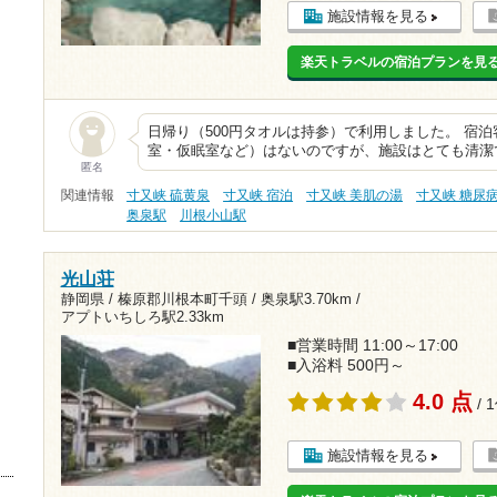
施設情報を見る
楽天トラベルの宿泊プランを見
日帰り（500円タオルは持参）で利用しました。 宿
室・仮眠室など）はないのですが、施設はとても清潔
匿名
関連情報
寸又峡 硫黄泉
寸又峡 宿泊
寸又峡 美肌の湯
寸又峡 糖尿
奥泉駅
川根小山駅
光山荘
静岡県 / 榛原郡川根本町千頭 /
奥泉駅3.70km
/
アプトいちしろ駅2.33km
■営業時間 11:00～17:00
■入浴料 500円～
4.0 点
/ 
施設情報を見る