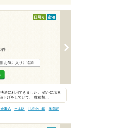
日帰り
宿泊
>
10件
お気に入りに追加
る
快適に利用できました。 確かに塩素
に値下げをしていて、 数種類…
・食事処
土本駅
川根小山駅
奥泉駅