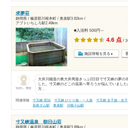
求夢荘
静岡県 / 榛原郡川根本町 /
奥泉駅3.82km
/
アプトいちしろ駅2.49km
■入浴料 500円～
4.6 点
/ 
施設情報を見る
大井川鐵道の奥大井周遊きっぷ2日目で寸又峡の夢の
した。寸又峡のどこの温泉へ寄ろうか悩んでいました
50代～ 男性
方…
関連情報
寸又峡 宿泊
寸又峡 ひとり旅・一人旅
寸又峡 女子旅・女子
長島ダム駅
奥泉駅
川根小山駅
寸又峡温泉 朝日山荘
静岡県 / 榛原郡川根本町 /
奥泉駅3.88km
/