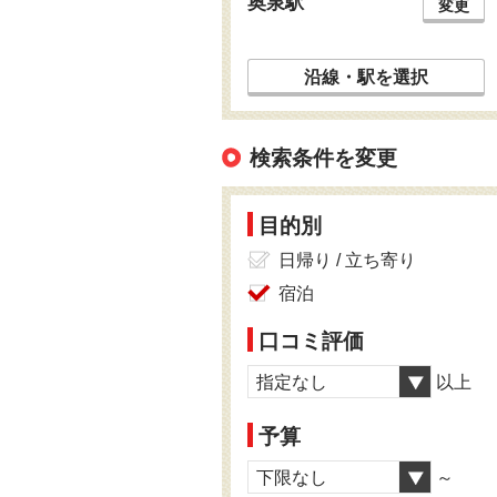
奥泉駅
変更
沿線・駅を選択
検索条件を変更
目的別
日帰り / 立ち寄り
宿泊
口コミ評価
指定なし
以上
予算
下限なし
～