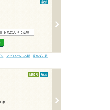
宿泊
>
お気に入りに追加
る
プル
アプトいちしろ駅
長島ダム駅
日帰り
宿泊
>
11件