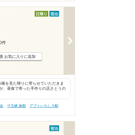
日帰り
宿泊
>
10件
お気に入りに追加
吊橋を見た帰りに寄らせていただきま
が、昼食で寄った手作りの店さとうの
会
寸又峡 旅館
アプトいちしろ駅
宿泊