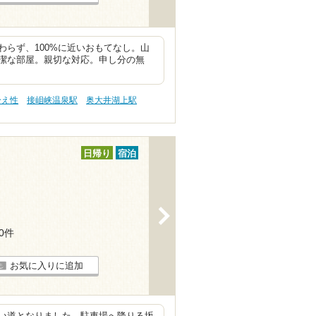
らず、100%に近いおもてなし。山
潔な部屋。親切な対応。申し分の無
冷え性
接岨峡温泉駅
奥大井湖上駅
日帰り
宿泊
>
10件
お気に入りに追加