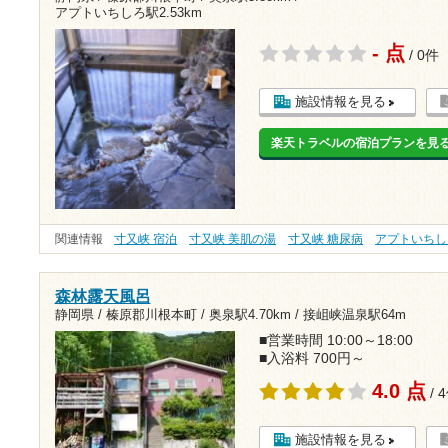
アプトいちしろ駅2.53km
- 点
/ 0件
施設情報を見る
楽天トラベルの宿泊プランを見
関連情報
寸又峡 宿泊
寸又峡 美肌の湯
寸又峡 糖尿病
アプトいちし
森林露天風呂
静岡県 / 榛原郡川根本町 /
奥泉駅4.70km
/
接岨峡温泉駅64m
■営業時間 10:00～18:00
■入浴料 700円～
4.0 点
/ 
施設情報を見る