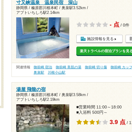
寸又峡温泉 温泉民宿 深山
静岡県 / 榛原郡川根本町 /
奥泉駅3.52km
/
アプトいちしろ駅2.14km
- 点
/ 0件
施設情報を見る
楽天トラベルの宿泊プランを見
関連情報
御前崎 宿泊
御前崎 美肌の湯
御前崎 切り傷
御前崎 カッ
奥泉駅
川根小山駅
湯屋 飛龍の宿
静岡県 / 榛原郡川根本町 /
奥泉駅3.58km
/
アプトいちしろ駅2.19km
■営業時間 11:00～18:00
■入浴料 500円～
3.9 点
/ 