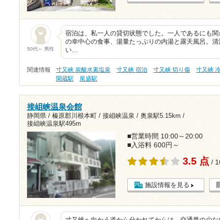
宿泊は、私一人の貸切状態でした。一人であるにも関わ
の幸中心の食事、湯量たっぷりの内湯と露天風呂。清
50代～ 男性
い…
関連情報
寸又峡 炭酸水素塩泉
寸又峡 宿泊
寸又峡 切り傷
寸又峡 
閑蔵駅
尾盛駅
接岨峡温泉会館
静岡県 / 榛原郡川根本町 / 接岨峡温泉 /
奥泉駅5.15km
/
接岨峡温泉駅495m
■営業時間 10:00～20:00
■入浴料 600円～
3.5 点
/ 
施設情報を見る