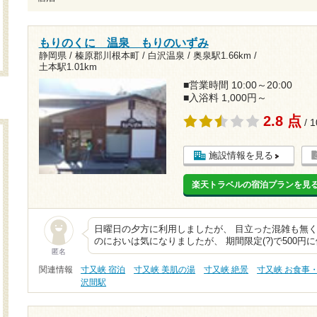
もりのくに 温泉 もりのいずみ
静岡県 / 榛原郡川根本町 / 白沢温泉 /
奥泉駅1.66km
/
土本駅1.01km
■営業時間 10:00～20:00
■入浴料 1,000円～
2.8 点
/ 
施設情報を見る
楽天トラベルの宿泊プランを見
日曜日の夕方に利用しましたが、 目立った混雑も無く
のにおいは気になりましたが、 期間限定(?)で500円
匿名
関連情報
寸又峡 宿泊
寸又峡 美肌の湯
寸又峡 絶景
寸又峡 お食事
沢間駅