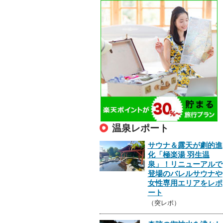
温泉レポート
サウナ＆露天が劇的進
化「極楽湯 羽生温
泉」！リニューアルで
登場のバレルサウナや
女性専用エリアをレポ
ート
（突レポ）