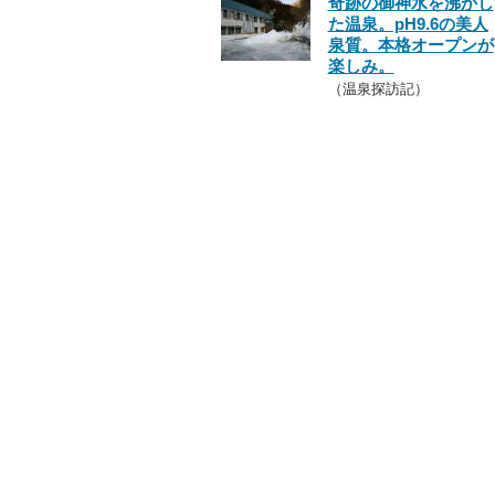
奇跡の御神水を沸かし
た温泉。pH9.6の美人
泉質。本格オープンが
楽しみ。
（温泉探訪記）