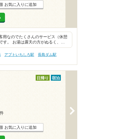
お気に入りに追加
る
泊客用なのでたくさんのサービス（休憩
です。 お湯は露天の方がぬるく、…
病
アプトいちしろ駅
長島ダム駅
日帰り
宿泊
>
1件
お気に入りに追加