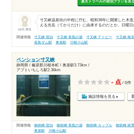
楽天トラベルの宿泊プランを見
寸又峡温泉街の中程に佇む、昭和38年に開業した木
える光岳（てかりだけ）に由来するのだとか。日曜日
40代 男性
関連情報
寸又峡 宿泊
寸又峡 美肌の湯
寸又峡 アトピー
寸又峡 格安
長島ダム駅
奥泉駅
川根小山駅
ペンション寸又峡
静岡県 / 榛原郡川根本町 /
奥泉駅3.73km
/
アプトいちしろ駅2.36km
- 点
/ 0件
施設情報を見る
関連情報
御前崎 宿泊
御前崎 美肌の湯
御前崎 カップル
御前崎 絶
奥泉駅
川根小山駅