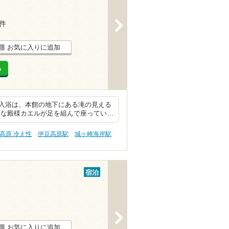
>
5件
お気に入りに追加
る
入浴は、本館の地下にある滝の見える
きな殿様カエルが足を組んで座ってい…
高原 冷え性
伊豆高原駅
城ヶ崎海岸駅
宿泊
>
お気に入りに追加