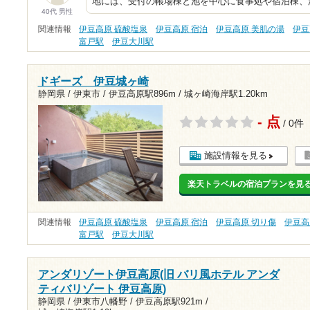
地には、受付の帳場棟と池を中心に食事処や宿泊棟、
40代 男性
関連情報
伊豆高原 硫酸塩泉
伊豆高原 宿泊
伊豆高原 美肌の湯
伊豆
富戸駅
伊豆大川駅
ドギーズ 伊豆城ヶ崎
静岡県 / 伊東市 /
伊豆高原駅896m
/
城ヶ崎海岸駅1.20km
- 点
/ 0件
施設情報を見る
楽天トラベルの宿泊プランを見
関連情報
伊豆高原 硫酸塩泉
伊豆高原 宿泊
伊豆高原 切り傷
伊豆高
富戸駅
伊豆大川駅
アンダリゾート伊豆高原(旧 バリ風ホテル アンダ
ティバリゾート 伊豆高原)
静岡県 / 伊東市八幡野 /
伊豆高原駅921m
/