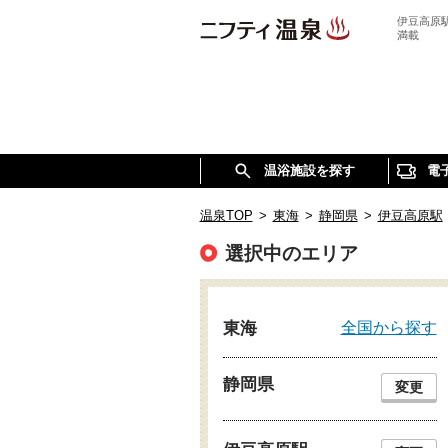
伊豆高原
満載
温浴施設を探す
電
温泉TOP
>
東海
>
静岡県
>
伊豆高原駅
選択中のエリア
全国から探す
東海
静岡県
変更