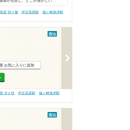
湯屋が点在し、どこか懐かしい…
高原 切り傷
伊豆高原駅
城ヶ崎海岸駅
宿泊
>
お気に入りに追加
る
原 冷え性
伊豆高原駅
城ヶ崎海岸駅
宿泊