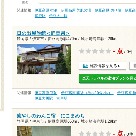
匿名
関連情報
伊豆高原 宿泊
伊豆高原 美肌の湯
伊豆高原 切り傷
伊豆高
富戸駅
伊豆大川駅
日の出屋旅館＜静岡県＞
静岡県 / 伊東市 /
伊豆高原駅470m
/
城ヶ崎海岸駅2.28km
- 点
/ 0件
施設情報を見る
楽天トラベルの宿泊プランを見
関連情報
伊豆高原 宿泊
伊豆高原 駅近（徒歩10分以内）
伊豆高原 
伊豆大川駅
富戸駅
癒やしのわんこ宿 にこまめち
静岡県 / 伊東市 /
伊豆高原駅650m
/
城ヶ崎海岸駅1.29km
- 点
/ 0件