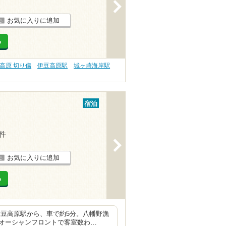
>
お気に入りに追加
る
高原 切り傷
伊豆高原駅
城ヶ崎海岸駅
宿泊
1件
>
お気に入りに追加
る
伊豆高原駅から、車で約5分。八幡野漁
オーシャンフロントで客室数わ…