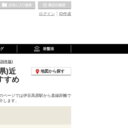
お気に入りの温泉
最近の履歴
ログイン
ID作成
グ
岩盤浴
6年版)
県)近
地図から探す
すすめ
のページでは伊豆高原駅から直線距離で
介します。