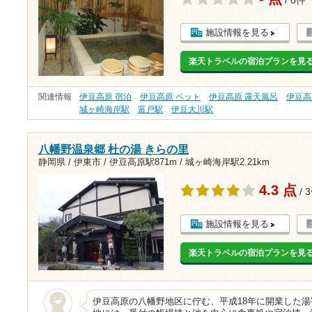
/ 0件
施設情報を見る
楽天トラベルの宿泊プランを見
関連情報
伊豆高原 宿泊
伊豆高原 ペット
伊豆高原 露天風呂
伊豆高
城ヶ崎海岸駅
富戸駅
伊豆大川駅
八幡野温泉郷 杜の湯 きらの里
静岡県 / 伊東市 /
伊豆高原駅871m
/
城ヶ崎海岸駅2.21km
4.3 点
/ 
施設情報を見る
楽天トラベルの宿泊プランを見
伊豆高原の八幡野地区に佇む、平成18年に開業した湯