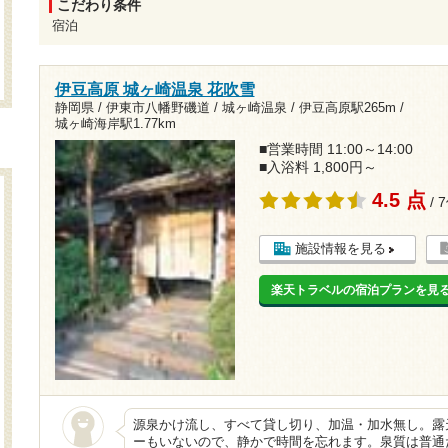
こだわり条件
宿泊
伊豆高原 城ヶ崎温泉 花吹雪
静岡県 / 伊東市八幡野磯道 / 城ヶ崎温泉 /
伊豆高原駅265m
/
城ヶ崎海岸駅1.77km
■営業時間 11:00～14:00
■入浴料 1,800円～
4.5 点
/ 
施設情報を見る
楽天トラベルの宿泊プランを見
源泉かけ流し、すべて貸し切り、加温・加水無し。露天
ーもいないので、静かで時間を忘れます。泉質は普通