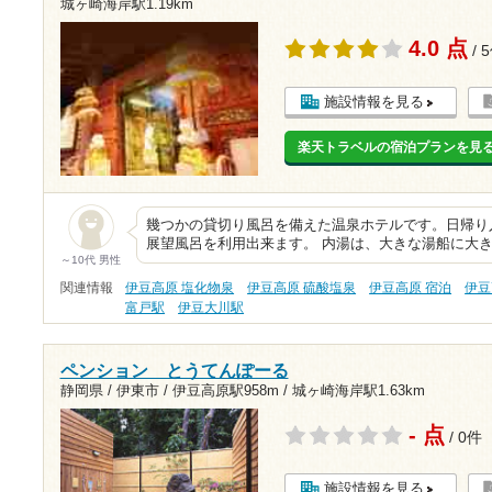
城ヶ崎海岸駅1.19km
4.0 点
/ 
施設情報を見る
楽天トラベルの宿泊プランを見
幾つかの貸切り風呂を備えた温泉ホテルです。日帰り
展望風呂を利用出来ます。 内湯は、大きな湯船に大
～10代 男性
関連情報
伊豆高原 塩化物泉
伊豆高原 硫酸塩泉
伊豆高原 宿泊
伊豆
富戸駅
伊豆大川駅
ペンション とうてんぽーる
静岡県 / 伊東市 /
伊豆高原駅958m
/
城ヶ崎海岸駅1.63km
- 点
/ 0件
施設情報を見る