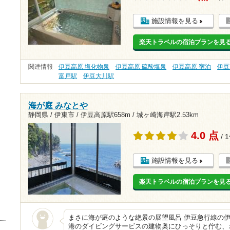
施設情報を見る
楽天トラベルの宿泊プランを見
関連情報
伊豆高原 塩化物泉
伊豆高原 硫酸塩泉
伊豆高原 宿泊
伊豆
富戸駅
伊豆大川駅
海が庭 みなとや
静岡県 / 伊東市 /
伊豆高原駅658m
/
城ヶ崎海岸駅2.53km
4.0 点
/ 
施設情報を見る
楽天トラベルの宿泊プランを見
まさに海が庭のような絶景の展望風呂 伊豆急行線の
港のダイビングサービスの建物奥にひっそりと佇む、