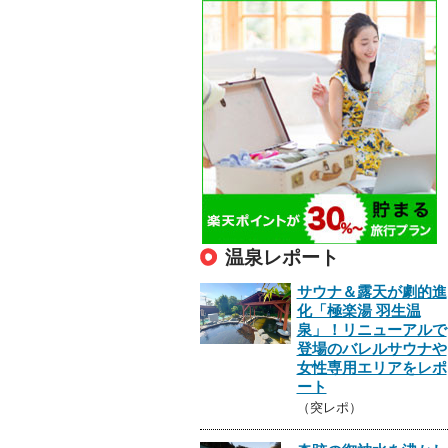
温泉レポート
サウナ＆露天が劇的進
化「極楽湯 羽生温
泉」！リニューアルで
登場のバレルサウナや
女性専用エリアをレポ
ート
（突レポ）