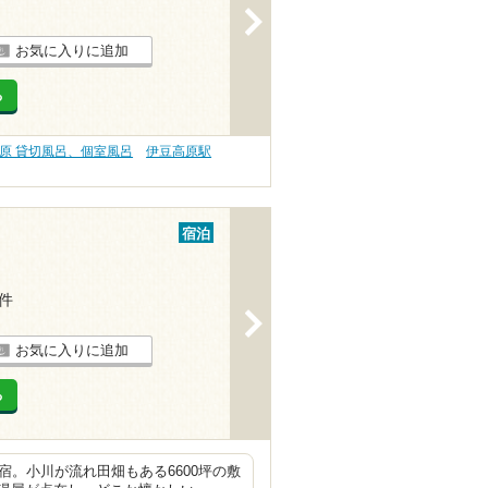
>
お気に入りに追加
る
原 貸切風呂、個室風呂
伊豆高原駅
宿泊
3件
>
お気に入りに追加
る
宿。小川が流れ田畑もある6600坪の敷