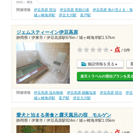
50代～ 男性
関連情報
伊豆高原 宿泊
伊豆高原 美肌の湯
伊豆高原 海が見える・海
城ヶ崎海岸駅
伊豆大川駅
富戸駅
ジェムスティーイン伊豆高原
静岡県 / 伊東市 /
伊豆高原駅676m
/
城ヶ崎海岸駅1.57km
- 点
/ 0件
施設情報を見る
楽天トラベルの宿泊プランを見
関連情報
伊豆高原 塩化物泉
伊豆高原 硫酸塩泉
伊豆高原 宿泊
伊豆
城ヶ崎海岸駅
富戸駅
伊豆大川駅
愛犬と泊まる美食と露天風呂の宿 モルゲン
静岡県 / 伊東市 /
伊豆高原駅824m
/
城ヶ崎海岸駅1.05km
- 点