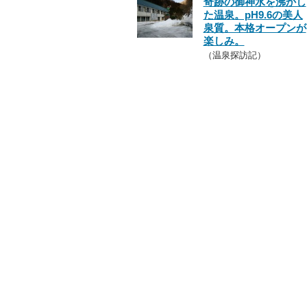
奇跡の御神水を沸かし
た温泉。pH9.6の美人
泉質。本格オープンが
楽しみ。
（温泉探訪記）