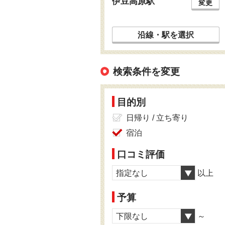
伊豆高原駅
変更
沿線・駅を選択
検索条件を変更
目的別
日帰り / 立ち寄り
宿泊
口コミ評価
指定なし
以上
予算
下限なし
～