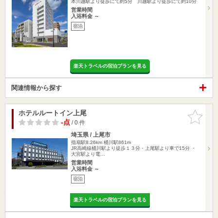
本川越駅より徒歩にて約5分 川越駅より徒歩にて約10分
営業時間
入浴料金 ～
宿泊
楽天トラベルの宿泊プランを見る
関連情報から探す
ホテルルートイン上尾
お気に入
りに追加
-点
/ 0 件
埼玉県 / 上尾市
指扇駅8.26km
桶川駅861m
JR高崎線桶川駅より徒歩１３分・上尾駅より車で15分 ・
大宮駅より電…
営業時間
入浴料金 ～
宿泊
楽天トラベルの宿泊プランを見る