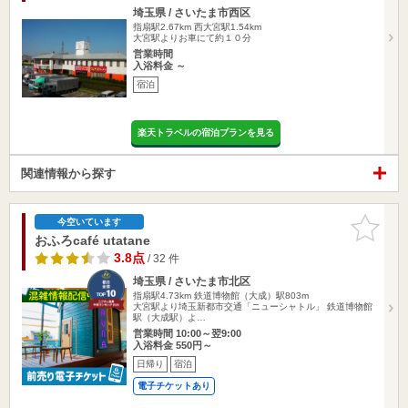
埼玉県 / さいたま市西区
指扇駅2.67km
西大宮駅1.54km
大宮駅よりお車にて約１０分
営業時間
入浴料金 ～
宿泊
楽天トラベルの宿泊プランを見る
関連情報から探す
お気に入
今空いています
りに追加
おふろcafé utatane
3.8点
/ 32 件
埼玉県 / さいたま市北区
指扇駅4.73km
鉄道博物館（大成）駅803m
大宮駅より埼玉新都市交通「ニューシャトル」 鉄道博物館
駅（大成駅）よ…
営業時間 10:00～翌9:00
入浴料金 550円～
日帰り
宿泊
電子チケットあり