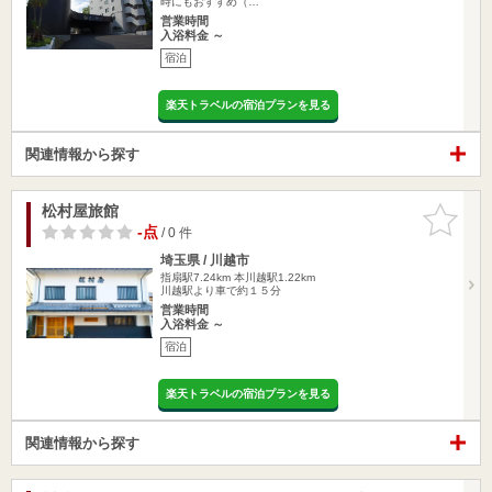
時にもおすすめ（…
営業時間
入浴料金 ～
宿泊
楽天トラベルの宿泊プランを見る
関連情報から探す
松村屋旅館
お気に入
りに追加
-点
/ 0 件
埼玉県 / 川越市
指扇駅7.24km
本川越駅1.22km
川越駅より車で約１５分
営業時間
入浴料金 ～
宿泊
楽天トラベルの宿泊プランを見る
関連情報から探す