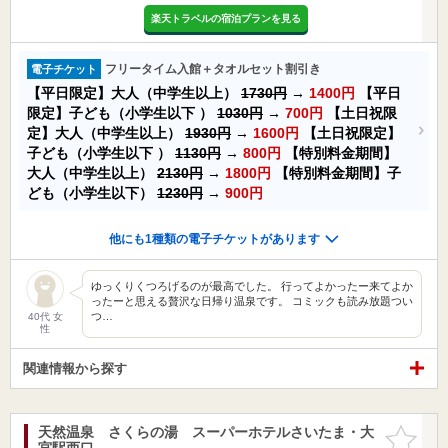
楽天トラベルの宿泊プランを見る
フリータイム入館＋タオルセット割引き
電子チケット
【平日限定】大人（中学生以上）
1730円
→
1400円
【平日
限定】子ども（小学生以下 ）
1030円
→
700円
【土日祝限
定】大人（中学生以上）
1930円
→
1600円
【土日祝限定】
子ども（小学生以下 ）
1130円
→
800円
【特別料金期間】
大人（中学生以上）
2130円
→
1800円
【特別料金期間】子
ども（小学生以下）
1230円
→
900円
他にも1種類の電子チケットがあります
ゆっくりくつろげるのが最高でした。 行ってよかったー来てよか
ったーと思える贅沢な日帰り温泉です。 コミックも読み放題つい
つ…
40代 女
性
関連情報から探す
天然温泉 さくらの湯 スーパーホテルさいたま・大
お気に入
宮駅西口
りに追加