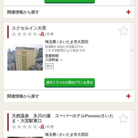
関連情報から探す
エクセルイン大宮
お気に入
りに追加
-点
/ 0 件
埼玉県 / さいたま市大宮区
指扇駅5.40km
大宮駅217m
ＪＲ大宮駅西口より徒歩２分
営業時間
入浴料金 ～
宿泊
楽天トラベルの宿泊プランを見る
関連情報から探す
天然温泉 氷川の湯 スーパーホテルPremierさいた
お気に入
ま・大宮駅東口
りに追加
-点
/ 0 件
埼玉県 / さいたま市大宮区