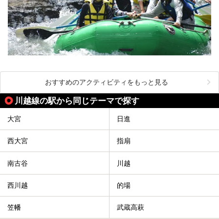
おすすめのアクティビティをもっと見る
川越線の駅から同じテーマで探す
大宮
日進
西大宮
指扇
南古谷
川越
西川越
的場
笠幡
武蔵高萩