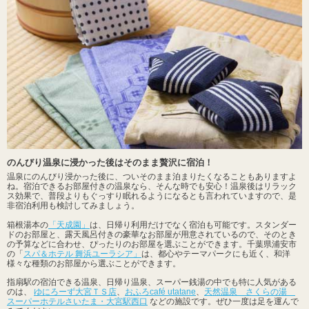
のんびり温泉に浸かった後はそのまま贅沢に宿泊！
温泉にのんびり浸かった後に、ついそのまま泊まりたくなることもありますよ
ね。宿泊できるお部屋付きの温泉なら、そんな時でも安心！温泉後はリラック
ス効果で、普段よりもぐっすり眠れるようになるとも言われていますので、是
非宿泊利用も検討してみましょう。
箱根湯本の
「天成園」
は、日帰り利用だけでなく宿泊も可能です。スタンダー
ドのお部屋と、露天風呂付きの豪華なお部屋が用意されているので、そのとき
の予算などに合わせ、ぴったりのお部屋を選ぶことができます。千葉県浦安市
の「
スパ＆ホテル 舞浜ユーラシア」
は、都心やテーマパークにも近く、和洋
様々な種類のお部屋から選ぶことができます。
指扇駅の宿泊できる温泉、日帰り温泉、スーパー銭湯の中でも特に人気がある
のは、
ゆにろーず大宮ＴＳ店
、
おふろcafé utatane
、
天然温泉 さくらの湯
スーパーホテルさいたま・大宮駅西口
などの施設です。ぜひ一度は足を運んで