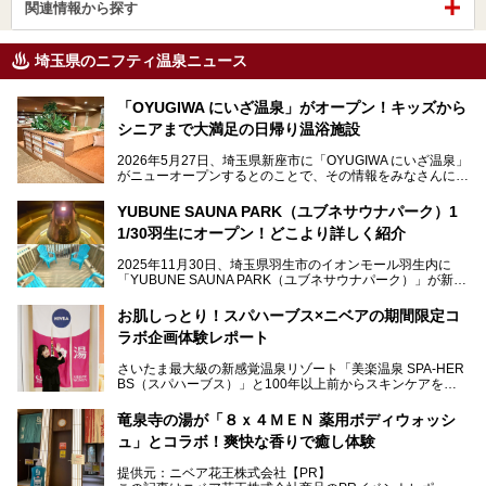
関連情報から探す
埼玉県のニフティ温泉ニュース
「OYUGIWA にいざ温泉」がオープン！キッズから
シニアまで大満足の日帰り温浴施設
2026年5月27日、埼玉県新座市に「OYUGIWA にいざ温泉」
がニューオープンするとのことで、その情報をみなさんにい
ち早くお伝えしようとひと足お先に取材訪問。
YUBUNE SAUNA PARK（ユブネサウナパーク）1
メインとなる黒湯の天然温泉や本格的なサウナをはじめ、4
1/30羽生にオープン！どこより詳しく紹介
種類のリラックスルームやお食事処、他施設とは一線を画す
キッズコーナーなど、施設の隅々までたっぷりとチェックし
2025年11月30日、埼玉県羽生市のイオンモール羽生内に
てきました！
「YUBUNE SAUNA PARK（ユブネサウナパーク）」が新規
オープン！
お肌しっとり！スパハーブス×ニベアの期間限定コ
今年の4月1日から楽久屋グループの一員となった「湯舞音
ラボ企画体験レポート
（ユブネ）」が新ブランド「YUBUNE SAUNA PARK」を立
ち上げました。
さいたま最大級の新感覚温泉リゾート「美楽温泉 SPA-HER
湯舞音らしいサウナにこだわった遊び心満点の"銭湯×屋外サ
BS（スパハーブス）」と100年以上前からスキンケアを考
ウナ"施設で、男女別のお風呂のほか、水着やサウナ着で楽
案してきた「ニベア」が、期間限定でコラボ企画を開催中。
しめる男女共用屋外サウナや飲食できるととのいスペースな
読者モデルやインスタグラマーとして活躍している、美容＆
ど、ユニークなポイントがいっぱい！
竜泉寺の湯が「８ｘ４ＭＥＮ 薬用ボディウォッシ
スパ大好きの畑瀬愛さんと取材してきました。
オープン前取材に行ってきましたので、早速どこより詳しく
ュ」とコラボ！爽快な香りで癒し体験
紹介しちゃいます！
───
提供元：ニベア花王株式会社【PR】
提供元：ニベア花王株式会社【PR】