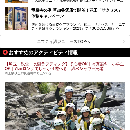
この記事はニベア花王株式会社商品のPRイベントレポート
この記事はニベア花王株式会社商品のPRイベントレポート
記事です。
記事です。
竜泉寺の湯 草加谷塚店で開催！花王「サクセス」
ーーー
体験キャンペーン
注目のボディウォッシュアイテム「８ｘ４ＭＥＮ 薬用ボデ
ィウォッシュ」と「ニフティ温泉年間ランキング2021」で
進化を続ける頭皮ケアブランド、花王「サクセス」と「ニフ
全国総合2位にランクインした人気温浴施設「竜泉寺の湯 草
ティ温泉サウナランキング2023」で「SUCCESS賞」を獲
加谷塚店」がコラボイベントを期間限定で開催中ということ
得した人気温浴施設「竜泉寺の湯 草加谷塚店」がコラボイ
で早速訪問！
ベントを開催。
気になるその内容をチェックしてきました！
ニフティ温泉ニュースTOPへ
早速訪問し、気になるその内容を取材してきました！
おすすめのアクティビティ情報
───
提供元：花王株式会社【PR】
この記事は花王株式会社商品のPRイベントレポート記事で
【埼玉・秩父・長瀞ラフティング】初心者OK｜写真無料｜小学生
す。
OK｜7kmロングでしっかり遊べる｜温水シャワー完備
埼玉県秩父郡長瀞町中野上560番