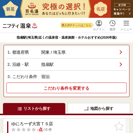
購入済チケットはこちら
ログイン
履歴
メニュー
指扇駅(埼玉県)近くの温泉宿・温泉旅館・ホテルおすすめ(2026年版)
1. 都道府県
関東 / 埼玉県
2. 沿線・駅
指扇駅
3. こだわり条件
宿泊
こだわり条件を変更する
リストから探す
地図から探す
ゆにろーず大宮ＴＳ店
お気に入
りに追加
-点
/ 0 件