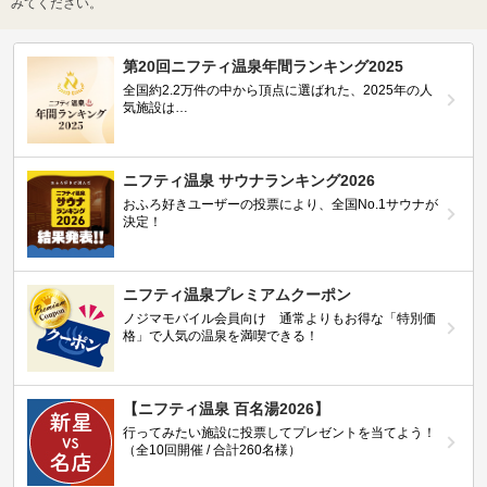
みてください。
第20回ニフティ温泉年間ランキング2025
全国約2.2万件の中から頂点に選ばれた、2025年の人
気施設は…
ニフティ温泉 サウナランキング2026
おふろ好きユーザーの投票により、全国No.1サウナが
決定！
ニフティ温泉プレミアムクーポン
ノジマモバイル会員向け 通常よりもお得な「特別価
格」で人気の温泉を満喫できる！
【ニフティ温泉 百名湯2026】
行ってみたい施設に投票してプレゼントを当てよう！
（全10回開催 / 合計260名様）