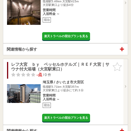
指扇駅5.46km
大宮駅415m
大宮駅東口より徒歩4分
営業時間
入浴料金 ～
宿泊
楽天トラベルの宿泊プランを見る
関連情報から探す
レフ大宮 ｂｙ ベッセルホテルズ｜ＲＥＦ大宮｜サ
お気に入
ウナ付大浴場（大宮駅東口）
りに追加
-点
/ 0 件
埼玉県 / さいたま市大宮区
指扇駅5.71km
大宮駅357m
大宮駅東口より徒歩にて約３分
営業時間
入浴料金 ～
宿泊
楽天トラベルの宿泊プランを見る
関連情報から探す