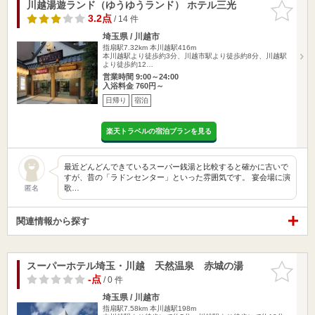
川越湯遊ランド（ゆうゆうランド） ホテル三光
お気に入
りに追加
3.2点
/ 14 件
埼玉県 / 川越市
指扇駅7.32km
本川越駅416m
本川越駅より徒歩約3分、川越市駅より徒歩約8分、川越駅
より徒歩約12…
営業時間 9:00～24:00
入浴料金 760円～
日帰り
宿泊
楽天トラベルの宿泊プランを見る
最近どんどんできているスーパー銭湯と比較すると確かに古いで
すが、昔の「ラドンセンター」といった雰囲気です。 宴会場に演
歌…
匿名
関連情報から探す
スーパーホテル埼玉・川越 天然温泉 赤城の湯
お気に入
りに追加
-点
/ 0 件
埼玉県 / 川越市
指扇駅7.58km
本川越駅198m