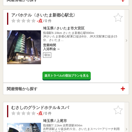
アパホテル〈さいたま新都心駅北〉
お気に入
りに追加
-点
/ 0 件
埼玉県 / さいたま市大宮区
指扇駅6.19km
さいたま新都心駅690m
JRさいたま新都心駅東口徒歩8分、JR大宮駅東口徒歩15
分、さいたま…
営業時間
入浴料金 ～
宿泊
楽天トラベルの宿泊プランを見る
関連情報から探す
むさしのグランドホテル＆スパ
お気に入
りに追加
-点
/ 0 件
埼玉県 / 上尾市
指扇駅7.11km
吉野原駅404m
吉野原駅より徒歩約５分。さいたまスーパーアリーナ利用