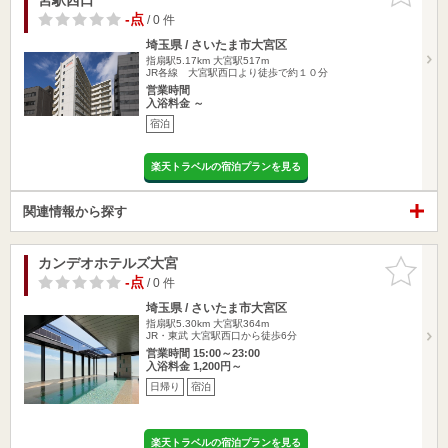
-点
/ 0 件
埼玉県 / さいたま市大宮区
指扇駅5.17km
大宮駅517m
JR各線 大宮駅西口より徒歩で約１０分
営業時間
入浴料金 ～
宿泊
楽天トラベルの宿泊プランを見る
関連情報から探す
カンデオホテルズ大宮
お気に入
りに追加
-点
/ 0 件
埼玉県 / さいたま市大宮区
指扇駅5.30km
大宮駅364m
JR・東武 大宮駅西口から徒歩6分
営業時間 15:00～23:00
入浴料金 1,200円～
日帰り
宿泊
楽天トラベルの宿泊プランを見る