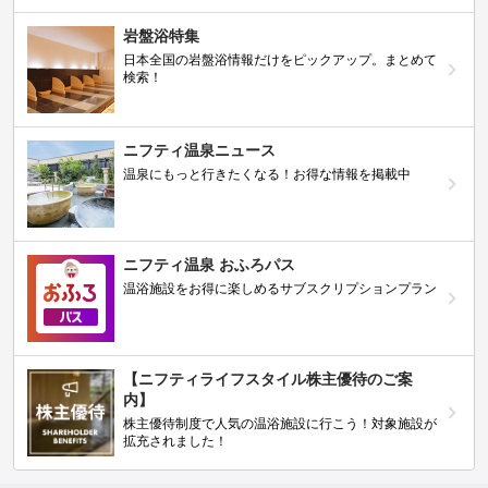
岩盤浴特集
日本全国の岩盤浴情報だけをピックアップ。まとめて
検索！
ニフティ温泉ニュース
温泉にもっと行きたくなる！お得な情報を掲載中
ニフティ温泉 おふろパス
温浴施設をお得に楽しめるサブスクリプションプラン
【ニフティライフスタイル株主優待のご案
内】
株主優待制度で人気の温浴施設に行こう！対象施設が
拡充されました！