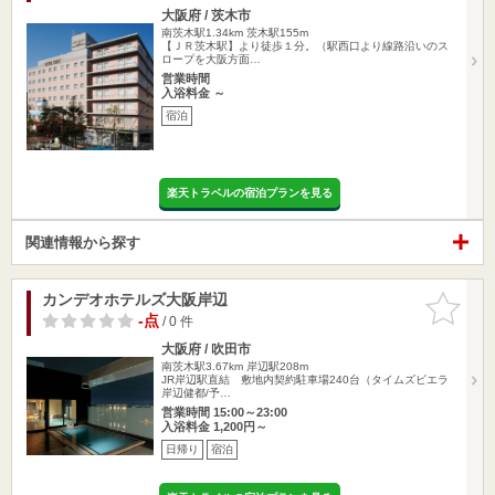
大阪府 / 茨木市
南茨木駅1.34km
茨木駅155m
【ＪＲ茨木駅】より徒歩１分。（駅西口より線路沿いのス
ロープを大阪方面…
営業時間
入浴料金 ～
宿泊
楽天トラベルの宿泊プランを見る
関連情報から探す
カンデオホテルズ大阪岸辺
お気に入
りに追加
-点
/ 0 件
大阪府 / 吹田市
南茨木駅3.67km
岸辺駅208m
JR岸辺駅直結 敷地内契約駐車場240台（タイムズビエラ
岸辺健都/予…
営業時間 15:00～23:00
入浴料金 1,200円～
日帰り
宿泊