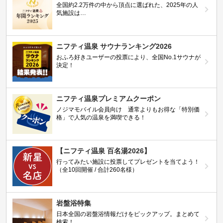
全国約2.2万件の中から頂点に選ばれた、2025年の人
気施設は…
ニフティ温泉 サウナランキング2026
おふろ好きユーザーの投票により、全国No.1サウナが
決定！
ニフティ温泉プレミアムクーポン
ノジマモバイル会員向け 通常よりもお得な「特別価
格」で人気の温泉を満喫できる！
【ニフティ温泉 百名湯2026】
行ってみたい施設に投票してプレゼントを当てよう！
（全10回開催 / 合計260名様）
岩盤浴特集
日本全国の岩盤浴情報だけをピックアップ。まとめて
検索！