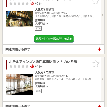
りに追加
-点
/ 0 件
大阪府 / 高槻市
南茨木駅7.42km
高槻駅265m
ＪＲ高槻駅より徒歩３分、阪急高槻市駅より徒歩１５分
営業時間
入浴料金 ～
宿泊
楽天トラベルの宿泊プランを見る
関連情報から探す
ホテルアインズ大阪門真市駅前 ととのい乃湯
お気に入
りに追加
-点
/ 0 件
大阪府 / 門真市
南茨木駅7.50km
門真市駅214m
京阪本線・大阪モノレール「門真市駅」より徒歩1分
営業時間
入浴料金 ～
宿泊
関連情報から探す