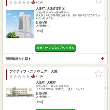
りに追加
-点
/ 0 件
大阪府 / 大阪市淀川区
南茨木駅10.66km
南方駅342m
新大阪より地下鉄御堂筋線１駅【西中島南方】駅②出口か
ら西へ徒歩３分。…
営業時間
入浴料金 ～
宿泊
楽天トラベルの宿泊プランを見る
関連情報から探す
アクティブ・スクウェア・大東
お気に入
りに追加
-点
/ 0 件
大阪府 / 大東市
南茨木駅11.19km
野崎駅266m
ＪＲ学研都市線 野崎駅より徒歩にて約５分
営業時間
入浴料金 ～
宿泊