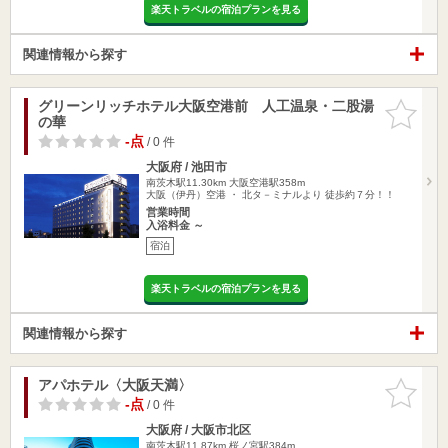
楽天トラベルの宿泊プランを見る
関連情報から探す
グリーンリッチホテル大阪空港前 人工温泉・二股湯
お気に入
の華
りに追加
-点
/ 0 件
大阪府 / 池田市
南茨木駅11.30km
大阪空港駅358m
大阪（伊丹）空港 ・ 北タ－ミナルより 徒歩約７分！！
営業時間
入浴料金 ～
宿泊
楽天トラベルの宿泊プランを見る
関連情報から探す
アパホテル〈大阪天満〉
お気に入
りに追加
-点
/ 0 件
大阪府 / 大阪市北区
南茨木駅11.87km
桜ノ宮駅384m