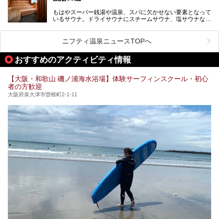
が施されており、その総工費はなんと13.5億円！
さらに館内でくつろぐだけでなく、隣接するビルにはカラオ
もはやスーパー銭湯や温泉、スパに欠かせない要素となって
大規模リニューアルの全容を確認すべく、リニューアルプレ
ケやボウリングといった遊び場もあり、友人同士やカップル
いるサウナ。ドライサウナにスチームサウナ、塩サウナな
オープンイベントに行ってきました！今回はそのリニューア
で“遊び+癒し”の一日を過ごすのにもぴったり。
ど、いくつか異なるタイプが楽しめたり、水風呂や外気浴ス
ル部分の概要をお届けします。
ペース、ロウリュウなど、心ゆくまで楽しむためのサービス
今回は、あるごの湯を訪問し、チムジルバンやお風呂、食事
が充実した施設も多くみられます。
ニフティ温泉ニュースTOPへ
処にいたるまで魅力をたっぷり堪能してきたので、その全容
を詳しく紹介します！
今回はそんなサウナにこだわった、大阪府内のオススメ温
おすすめのアクティビティ情報
泉・銭湯・スパを30件紹介したいと思います！
【大阪・和歌山 磯ノ浦海水浴場】体験サーフィンスクール・初心
者の方歓迎
大阪府泉大津市曽根町2-1-11