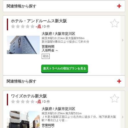
関連情報から探す
ホテル・アンドルームス新大阪
お気に入
りに追加
-点
/ 0 件
大阪府 / 大阪市淀川区
南茨木駅10.21km
新大阪駅658m
新大阪駅4番出口より徒歩にて約６分
営業時間
入浴料金 ～
宿泊
楽天トラベルの宿泊プランを見る
関連情報から探す
ワイズホテル新大阪
お気に入
りに追加
-点
/ 0 件
大阪府 / 大阪市淀川区
南茨木駅10.25km
南方駅531m
ＪＲ新大阪駅正面口より右方向に徒歩７分。地下鉄新大阪
駅７番出口より徒…
営業時間