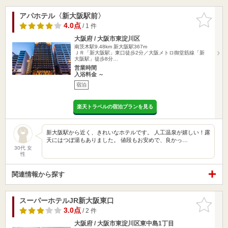
アパホテル〈新大阪駅前〉
お気に入
りに追加
4.0点
/ 1 件
大阪府 / 大阪市東淀川区
南茨木駅9.48km
新大阪駅367m
ＪＲ「新大阪駅」東口徒歩2分／大阪メトロ御堂筋線「新
大阪駅」徒歩8分…
営業時間
入浴料金 ～
宿泊
楽天トラベルの宿泊プランを見る
新大阪駅から近く、きれいなホテルです。 人工温泉が嬉しい！露
天にはつぼ湯もありました。 値段もお安めで、良かっ…
30代 女
性
関連情報から探す
スーパーホテルJR新大阪東口
お気に入
りに追加
3.0点
/ 2 件
大阪府 / 大阪市東淀川区東中島1丁目