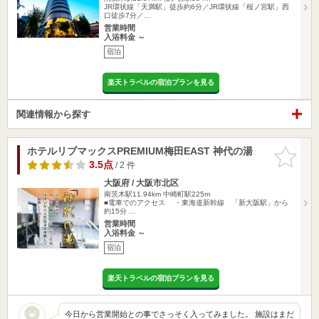
JR環状線「天満駅」徒歩約6分／JR環状線「桜ノ宮駅」西
口徒歩7分／…
営業時間
入浴料金 ～
宿泊
楽天トラベルの宿泊プランを見る
関連情報から探す
ホテルリブマックスPREMIUM梅田EAST 神代の湯
お気に入
りに追加
3.5点
/ 2 件
大阪府 / 大阪市北区
南茨木駅11.94km
中崎町駅225m
■電車でのアクセス ・東海道新幹線 「新大阪駅」から
約15分 …
営業時間
入浴料金 ～
宿泊
楽天トラベルの宿泊プランを見る
今日から営業開始との事でさっそく入ってみました。 施設はまだ