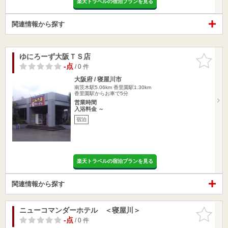
楽天トラベルの宿泊プランを見る
関連情報から探す
ゆにろーず大阪ＴＳ店
お気に入
りに追加
-点
/ 0 件
大阪府 / 寝屋川市
南茨木駅5.06km
香里園駅1.30km
香里園駅からお車で5分
営業時間
入浴料金 ～
宿泊
楽天トラベルの宿泊プランを見る
関連情報から探す
ニューコマンダーホテル ＜寝屋川＞
お気に入
りに追加
-点
/ 0 件