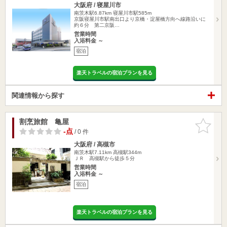
大阪府 / 寝屋川市
南茨木駅6.87km
寝屋川市駅585m
京阪寝屋川市駅南出口より京橋・淀屋橋方向へ線路沿いに
約６分 第二京阪…
営業時間
入浴料金 ～
宿泊
楽天トラベルの宿泊プランを見る
関連情報から探す
割烹旅館 亀屋
お気に入
りに追加
-点
/ 0 件
大阪府 / 高槻市
南茨木駅7.11km
高槻駅344m
ＪＲ 高槻駅から徒歩５分
営業時間
入浴料金 ～
宿泊
楽天トラベルの宿泊プランを見る