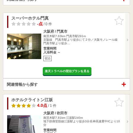
スーパーホテル門真
お気に入
りに追加
-点
/ 0 件
大阪府 / 門真市
南茨木駅7.63km
門真市駅291m
京阪線 門真市駅より徒歩にて２分／大阪モノレール線
門真市駅より徒歩…
営業時間
入浴料金 ～
宿泊
楽天トラベルの宿泊プランを見る
関連情報から探す
ホテルクライトン江坂
お気に入
りに追加
4.0点
/ 1 件
大阪府 / 吹田市
南茨木駅7.81km
江坂駅240m
地下鉄御堂筋線江坂駅より徒歩3分名神高速豊中ICより10
分
営業時間