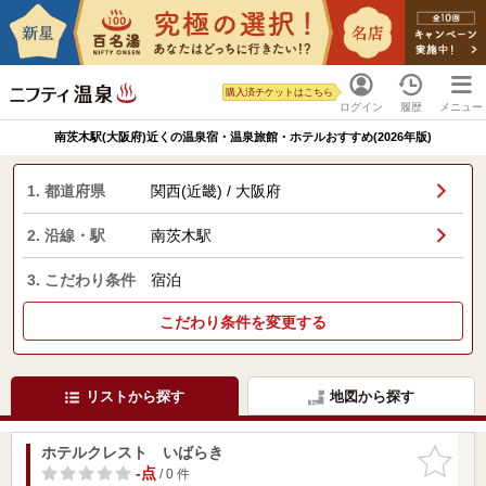
購入済チケットはこちら
ログイン
履歴
メニュー
南茨木駅(大阪府)近くの温泉宿・温泉旅館・ホテルおすすめ(2026年版)
1. 都道府県
関西(近畿) / 大阪府
2. 沿線・駅
南茨木駅
3. こだわり条件
宿泊
こだわり条件を変更する
リストから探す
地図から探す
ホテルクレスト いばらき
お気に入
りに追加
-点
/ 0 件