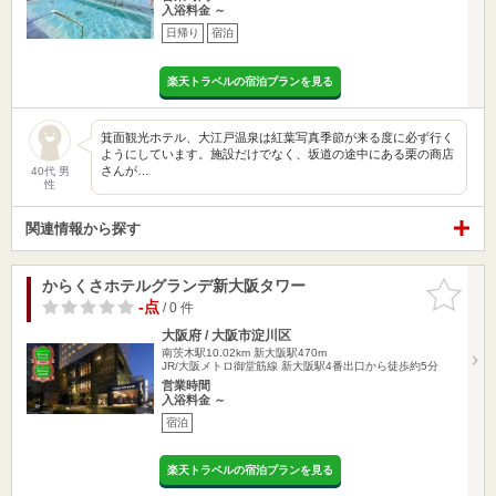
入浴料金 ～
日帰り
宿泊
楽天トラベルの宿泊プランを見る
箕面観光ホテル、大江戸温泉は紅葉写真季節が来る度に必ず行く
ようにしています。施設だけでなく、坂道の途中にある栗の商店
さんが…
40代 男
性
関連情報から探す
からくさホテルグランデ新大阪タワー
お気に入
りに追加
-点
/ 0 件
大阪府 / 大阪市淀川区
南茨木駅10.02km
新大阪駅470m
JR/大阪メトロ御堂筋線 新大阪駅4番出口から徒歩約5分
営業時間
入浴料金 ～
宿泊
楽天トラベルの宿泊プランを見る