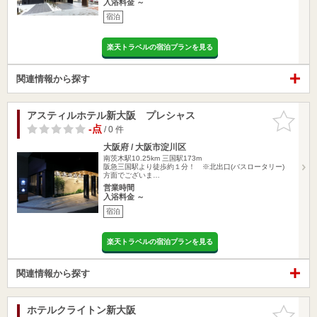
入浴料金 ～
宿泊
楽天トラベルの宿泊プランを見る
関連情報から探す
アスティルホテル新大阪 プレシャス
お気に入
りに追加
-点
/ 0 件
大阪府 / 大阪市淀川区
南茨木駅10.25km
三国駅173m
阪急三国駅より徒歩約１分！ ※北出口(バスロータリー)
方面でございま…
営業時間
入浴料金 ～
宿泊
楽天トラベルの宿泊プランを見る
関連情報から探す
ホテルクライトン新大阪
お気に入