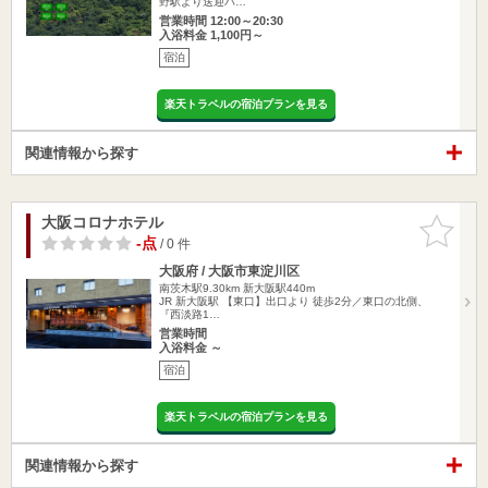
野駅より送迎バ…
営業時間 12:00～20:30
入浴料金 1,100円～
宿泊
楽天トラベルの宿泊プランを見る
関連情報から探す
大阪コロナホテル
お気に入
りに追加
-点
/ 0 件
大阪府 / 大阪市東淀川区
南茨木駅9.30km
新大阪駅440m
JR 新大阪駅 【東口】出口より 徒歩2分／東口の北側、
『西淡路1…
営業時間
入浴料金 ～
宿泊
楽天トラベルの宿泊プランを見る
関連情報から探す