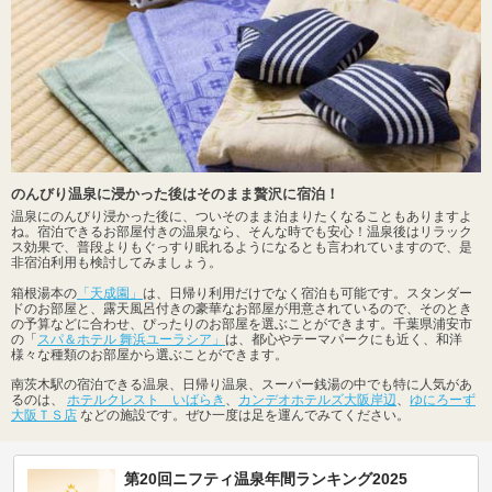
のんびり温泉に浸かった後はそのまま贅沢に宿泊！
温泉にのんびり浸かった後に、ついそのまま泊まりたくなることもありますよ
ね。宿泊できるお部屋付きの温泉なら、そんな時でも安心！温泉後はリラック
ス効果で、普段よりもぐっすり眠れるようになるとも言われていますので、是
非宿泊利用も検討してみましょう。
箱根湯本の
「天成園」
は、日帰り利用だけでなく宿泊も可能です。スタンダー
ドのお部屋と、露天風呂付きの豪華なお部屋が用意されているので、そのとき
の予算などに合わせ、ぴったりのお部屋を選ぶことができます。千葉県浦安市
の「
スパ＆ホテル 舞浜ユーラシア」
は、都心やテーマパークにも近く、和洋
様々な種類のお部屋から選ぶことができます。
南茨木駅の宿泊できる温泉、日帰り温泉、スーパー銭湯の中でも特に人気があ
るのは、
ホテルクレスト いばらき
、
カンデオホテルズ大阪岸辺
、
ゆにろーず
大阪ＴＳ店
などの施設です。ぜひ一度は足を運んでみてください。
第20回ニフティ温泉年間ランキング2025