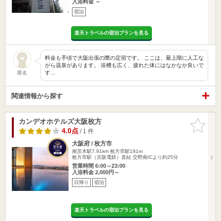
入浴料金 ～
宿泊
楽天トラベルの宿泊プランを見る
料金も手頃で大阪出張の際の定宿です。 ここは、最上階に人工な
がら温泉があります。 浴槽も広く、疲れた体にはなかなか良いで
す…
匿名
関連情報から探す
カンデオホテルズ大阪枚方
お気に入
りに追加
4.0点
/ 1 件
大阪府 / 枚方市
南茨木駅7.91km
枚方市駅191m
枚方市駅（京阪電鉄）直結 交野南ICより約25分
営業時間 6:00～23:00
入浴料金 2,000円～
日帰り
宿泊
楽天トラベルの宿泊プランを見る