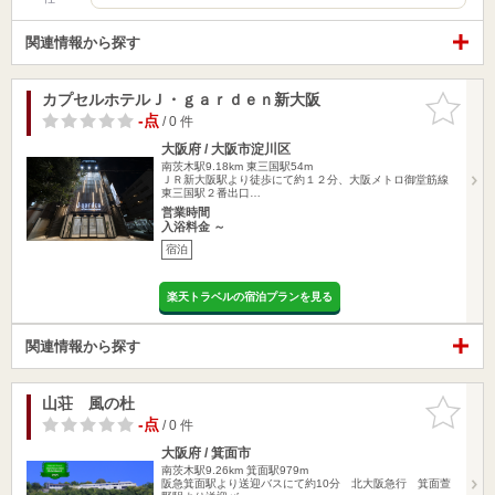
関連情報から探す
カプセルホテルＪ・ｇａｒｄｅｎ新大阪
お気に入
りに追加
-点
/ 0 件
大阪府 / 大阪市淀川区
南茨木駅9.18km
東三国駅54m
ＪＲ新大阪駅より徒歩にて約１２分、大阪メトロ御堂筋線
東三国駅２番出口…
営業時間
入浴料金 ～
宿泊
楽天トラベルの宿泊プランを見る
関連情報から探す
山荘 風の杜
お気に入
りに追加
-点
/ 0 件
大阪府 / 箕面市
南茨木駅9.26km
箕面駅979m
阪急箕面駅より送迎バスにて約10分 北大阪急行 箕面萱