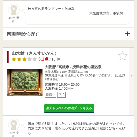
枚方市の新ランドマーク的施設
大阪府枚方市、市駅前…
40代 男
性
関連情報から探す
山水館（さんすいかん）
お気に入
りに追加
3.1点
/ 13 件
大阪府 / 高槻市 / 摂津峡花の里温泉
南茨木駅8.71km
高槻駅4.17km
JR東海道本線 高槻駅より市バス50番下の口行き、または5
1番塚脇行…
営業時間 16:00～20:00
入浴料金 1,400円～
日帰り
宿泊
楽天トラベルの宿泊プランを見る
家族で宿泊利用しました。 お風呂は特に岩の湯がよかったです。
内湯に大きな岩！岩を伝って流れてきた温泉が湯面にぴちゃんぴ
ち…
30代 女
性