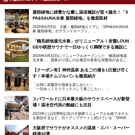
服部緑地に緑豊かな癒し温浴施設が堂々誕生！「S
PA&SAUNA水春 服部緑地」を徹底取材
2026年6月5日、大阪・服部緑地エリアに「SPA&SAUNA水
春 服部緑地」がグランドオープン。
当初の計画から約5年の時を経て誕生した本施設は、温泉・
「鶴見緑地湯元水春」がリニューアル！岩盤LOUN
サウナ・岩盤浴・フィットネス・ラウンジ・レストランなど
GEや瞑想サウナで一日ゆっくり満喫できる施設に
を融合した、これまでの“水春”のイメージをさらに進化させ
た大型ウェルネス施設です。
2026年4月22日にリニューアルオープンした「鶴見緑地湯
元水春」。源泉かけ流しのお風呂や多彩な岩盤浴があること
今回はオープン前の内覧会に参加し、館内のこだわりポイン
で人気の施設ですが、リニューアルを経てこれまで以上
トを徹底取材してきました。
に“一日中くつろげる場所”としてパワーアップしています。
サウナー注目の3種のサウナや160cmの深水風呂、没入感の
【クーポン有】神州温泉 あるごの湯を1日遊び尽く
高い岩盤浴エリア、日本最大の台数を誇る最新AIフィットネ
す！本場チムジルバンも徹底紹介
今回のリニューアルでは、新たに登場した瞑想サウナをはじ
スマシンなど、見どころ満載の館内を詳しくご紹介します。
め、岩盤浴エリアや休憩スペースの充実、レストランなど、
「お得に岩盤浴や温泉を楽しみたい」
見どころが盛りだくさん。日常の疲れを癒やしたい方はもち
「一日ゆっくりリラックスして過ごしたい」
ろん、休日にゆったり過ごしたい方にもぴったりの内容とな
そんな方におすすめなのが、クーポンを使ってお得に長時間
っています。
利用できる「神州温泉 あるごの湯」です。
スパワールドに日本最大級のサウナスペースが新登
本記事では、そんなリニューアル後の注目ポイントを詳しく
場！温冷交代浴の動線にも注目
あるごの湯は、大阪府豊中市にある日帰り温浴施設で、阪急
紹介します。これから「鶴見緑地湯元水春」に訪れる方や、
宝塚線「三国駅」から徒歩約10分とアクセスも良好です。
より満足度の高い過ごし方をしたい方はぜひお読みくださ
2023年には25周年記念の大規模リニューアルを経てホテル
チムジルバン（岩盤浴）を中心に、発汗・リラックス・漫画
い。
を新設するなど、日々アップデートし続けている「SPAWO
タイムまで満喫できる長時間滞在型の施設なので、一日中ゆ
RLD HOTEL＆RESORT」（以下スパワールド）。
ったりと過ごしたいときにおすすめ。大うちわやタオルによ
そんなスパワールドが2025年11月15日（土）に、新たな浴
る迫力ある熱波パフォーマンスも毎日行われており、“とと
大阪府でサウナがオススメの温泉・スパ・スーパー
室や日本最大級140人収容の大規模サウナを携えてリニュー
のう”体験をしっかり楽しめるのもポイントです。
銭湯30選
アルオープン！浴室である4F・6Fそれぞれにリニューアル