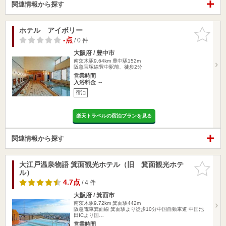
関連情報から探す
ホテル アイボリー
お気に入
りに追加
-点
/ 0 件
大阪府 / 豊中市
南茨木駅9.64km
豊中駅152m
阪急宝塚線豊中駅前、徒歩2分
営業時間
入浴料金 ～
宿泊
楽天トラベルの宿泊プランを見る
関連情報から探す
大江戸温泉物語 箕面観光ホテル（旧 箕面観光ホテ
お気に入
ル）
りに追加
4.7点
/ 4 件
大阪府 / 箕面市
南茨木駅9.72km
箕面駅442m
阪急電車箕面線 箕面駅より徒歩10分中国自動車道 中国池
田ICより国…
営業時間