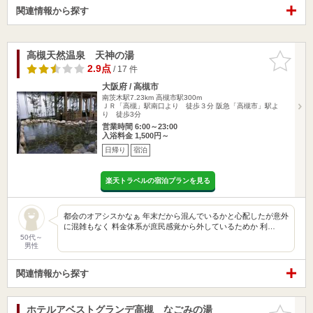
関連情報から探す
高槻天然温泉 天神の湯
お気に入
りに追加
2.9点
/ 17 件
大阪府 / 高槻市
南茨木駅7.23km
高槻市駅300m
ＪＲ「高槻」駅南口より 徒歩３分 阪急「高槻市」駅よ
り 徒歩3分
営業時間 6:00～23:00
入浴料金 1,500円～
日帰り
宿泊
楽天トラベルの宿泊プランを見る
都会のオアシスかなぁ 年末だから混んでいるかと心配したが意外
に混雑もなく 料金体系が庶民感覚から外しているためか 利…
50代～
男性
関連情報から探す
ホテルアベストグランデ高槻 なごみの湯
お気に入