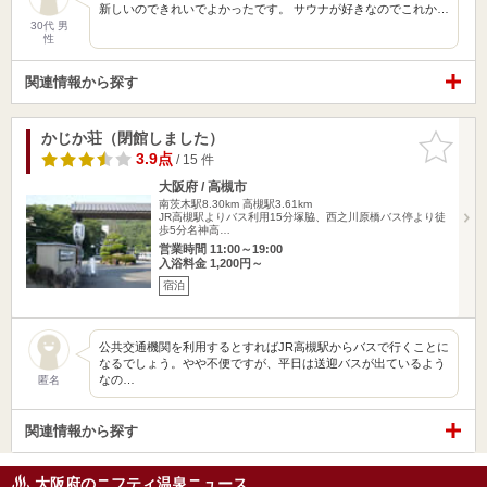
新しいのできれいでよかったです。 サウナが好きなのでこれか…
30代 男
性
関連情報から探す
かじか荘（閉館しました）
お気に入
りに追加
3.9点
/ 15 件
大阪府 / 高槻市
南茨木駅8.30km
高槻駅3.61km
JR高槻駅よりバス利用15分塚脇、西之川原橋バス停より徒
歩5分名神高…
営業時間 11:00～19:00
入浴料金 1,200円～
宿泊
公共交通機関を利用するとすればJR高槻駅からバスで行くことに
なるでしょう。やや不便ですが、平日は送迎バスが出ているよう
なの…
匿名
関連情報から探す
大阪府のニフティ温泉ニュース