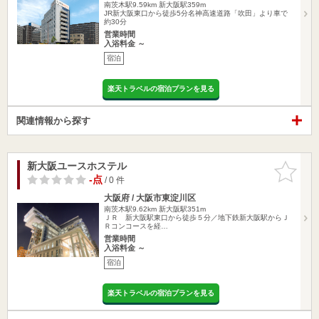
南茨木駅9.59km
新大阪駅359m
JR新大阪東口から徒歩5分名神高速道路「吹田」より車で
約30分
営業時間
入浴料金 ～
宿泊
楽天トラベルの宿泊プランを見る
関連情報から探す
新大阪ユースホステル
お気に入
りに追加
-点
/ 0 件
大阪府 / 大阪市東淀川区
南茨木駅9.62km
新大阪駅351m
ＪＲ 新大阪駅東口から徒歩５分／地下鉄新大阪駅からＪ
Ｒコンコースを経…
営業時間
入浴料金 ～
宿泊
楽天トラベルの宿泊プランを見る