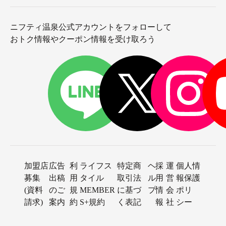
ニフティ温泉公式アカウントをフォローして
おトク情報やクーポン情報を受け取ろう
加盟店
広告
利
ライフス
特定商
ヘ
採
運
個人情
募集
出稿
用
タイル
取引法
ル
用
営
報保護
(資料
のご
規
MEMBER
に基づ
プ
情
会
ポリ
請求)
案内
約
S+規約
く表記
報
社
シー