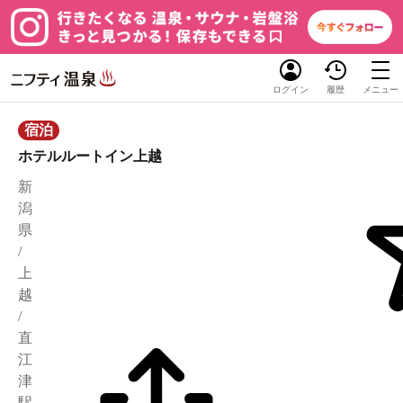
ログイン
履歴
メニュー
宿泊
ホテルルートイン上越
新
潟
県
/
上
越
/
直
江
津
駅