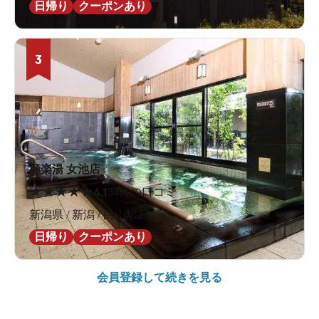
日帰り
クーポンあり
3
極楽湯 女池店
★
★
★
★
★
4.1
34件の口コミ
新潟県 / 新潟 / 白山駅2.5km
日帰り
クーポンあり
会員登録して続きを見る