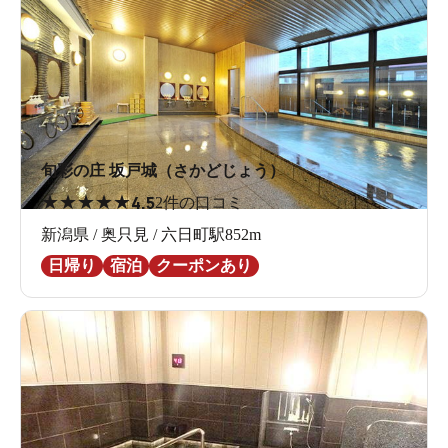
旬彩の庄 坂戸城（さかどじょう）
★
★
★
★
★
4.5
2件の口コミ
新潟県 / 奥只見 / 六日町駅852m
日帰り
宿泊
クーポンあり