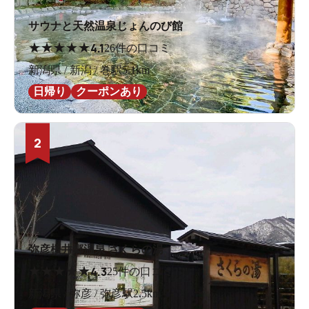
サウナと天然温泉じょんのび館
★
★
★
★
★
4.1
26件の口コミ
新潟県 / 新潟 / 巻駅5.1km
日帰り
クーポンあり
2
弥彦桜井郷温泉 さくらの湯
★
★
★
★
★
4.3
25件の口コミ
新潟県 / 弥彦 / 弥彦駅2.5km