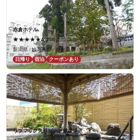
赤倉ホテル
★
★
★
★
★
4.2
5件の口コミ
新潟県 / 妙高高原 / 赤倉温泉 / 妙高高原駅3.9km
日帰り
宿泊
クーポンあり
リブマックスリゾート越後湯沢