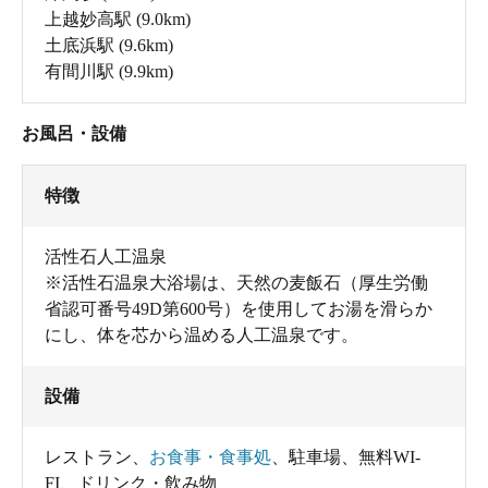
上越妙高駅
(9.0km)
土底浜駅
(9.6km)
有間川駅
(9.9km)
お風呂・設備
特徴
活性石人工温泉
※活性石温泉大浴場は、天然の麦飯石（厚生労働
省認可番号49D第600号）を使用してお湯を滑らか
にし、体を芯から温める人工温泉です。
設備
レストラン
、
お食事・食事処
、
駐車場
、
無料WI-
FI
、
ドリンク・飲み物