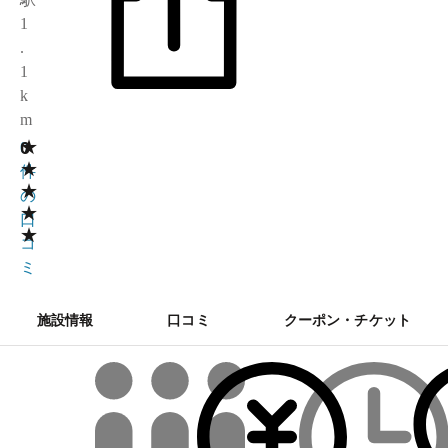
1
.
1
k
m
★
0
0
★
件
★
の
★
口
★
コ
ミ
施設情報
口コミ
クーポン・チケット