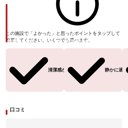
この施設で「よかった」と思ったポイントをタップして
投票してください。いくつでも選べます。
投票ありがとうございます
投票ありがとうございます
清潔感がある
静かに過ご
口コミ