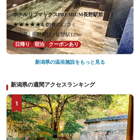
ホテルリブマックスPREMIUM長野駅前
★
★
★
★
★
4.0
1件の口コミ
長野県 / 長野周辺 / 長野駅129m
日帰り
宿泊
クーポンあり
新潟県の
温浴施設をもっと見る
新潟県の週間アクセスランキング
1