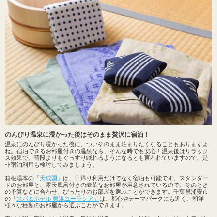
のんびり温泉に浸かった後はそのまま贅沢に宿泊！
温泉にのんびり浸かった後に、ついそのまま泊まりたくなることもありますよ
ね。宿泊できるお部屋付きの温泉なら、そんな時でも安心！温泉後はリラック
ス効果で、普段よりもぐっすり眠れるようになるとも言われていますので、是
非宿泊利用も検討してみましょう。
箱根湯本の
「天成園」
は、日帰り利用だけでなく宿泊も可能です。スタンダー
ドのお部屋と、露天風呂付きの豪華なお部屋が用意されているので、そのとき
の予算などに合わせ、ぴったりのお部屋を選ぶことができます。千葉県浦安市
の「
スパ＆ホテル 舞浜ユーラシア」
は、都心やテーマパークにも近く、和洋
様々な種類のお部屋から選ぶことができます。