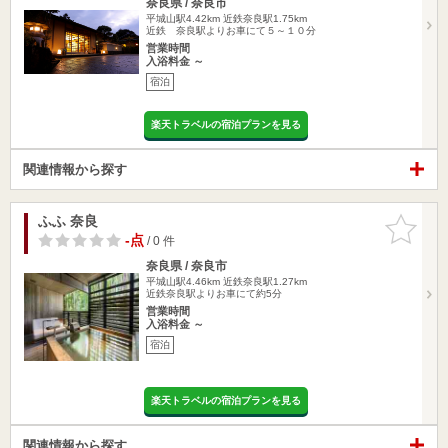
奈良県 / 奈良市
平城山駅4.42km
近鉄奈良駅1.75km
近鉄 奈良駅よりお車にて５～１０分
営業時間
入浴料金 ～
宿泊
楽天トラベルの宿泊プランを見る
関連情報から探す
ふふ 奈良
お気に入
りに追加
-点
/ 0 件
奈良県 / 奈良市
平城山駅4.46km
近鉄奈良駅1.27km
近鉄奈良駅よりお車にて約5分
営業時間
入浴料金 ～
宿泊
楽天トラベルの宿泊プランを見る
関連情報から探す