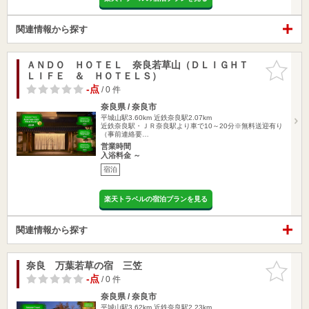
関連情報から探す
ＡＮＤＯ ＨＯＴＥＬ 奈良若草山（ＤＬＩＧＨＴ
お気に入
ＬＩＦＥ ＆ ＨＯＴＥＬＳ）
りに追加
-点
/ 0 件
奈良県 / 奈良市
平城山駅3.60km
近鉄奈良駅2.07km
近鉄奈良駅・ＪＲ奈良駅より車で10～20分※無料送迎有り
（事前連絡要…
営業時間
入浴料金 ～
宿泊
楽天トラベルの宿泊プランを見る
関連情報から探す
奈良 万葉若草の宿 三笠
お気に入
りに追加
-点
/ 0 件
奈良県 / 奈良市
平城山駅3.62km
近鉄奈良駅2.23km