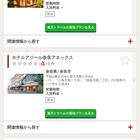
営業時間
入浴料金 ～
宿泊
楽天トラベルの宿泊プランを見る
関連情報から探す
ホテルアジール奈良アネックス
お気に入
りに追加
-点
/ 0 件
奈良県 / 奈良市
平城山駅3.32km
新大宮駅1.00km
バス：『三条大路一丁目』『四条大路二丁目』の2箇所の
バス停から徒歩1…
営業時間
入浴料金 ～
宿泊
楽天トラベルの宿泊プランを見る
関連情報から探す