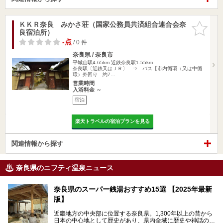
ＫＫＲ奈良 みかさ荘（国家公務員共済組合連合会奈
お気に入
良宿泊所）
りに追加
-点
/ 0 件
奈良県 / 奈良市
平城山駅4.65km
近鉄奈良駅1.55km
奈良駅〔近鉄又はＪＲ〕 ⇒ バス【市内循環（又は中循
環）外回り 約7…
営業時間
入浴料金 ～
宿泊
楽天トラベルの宿泊プランを見る
関連情報から探す
奈良県のニフティ温泉ニュース
奈良県のスーパー銭湯おすすめ15選 【2025年最新
版】
近畿地方の中央部に位置する奈良県。1,300年以上の昔から
日本の中心地として歴史があり、県内全域に歴史や神話の舞