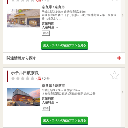
奈良県 / 奈良市
平城山駅3.19km
近鉄奈良駅235m
近鉄奈良駅1番出口より徒歩2～3分/阪神高速→第二阪奈道
路→終点より…
営業時間
入浴料金 ～
宿泊
楽天トラベルの宿泊プランを見る
関連情報から探す
ホテル日航奈良
お気に入
りに追加
-点
/ 0 件
奈良県 / 奈良市
平城山駅3.27km
奈良駅139m
ＪＲ奈良駅西口直結 /近鉄奈良駅徒歩12分
営業時間
入浴料金 ～
宿泊
楽天トラベルの宿泊プランを見る