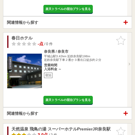
楽天トラベルの宿泊プランを見る
関連情報から探す
春日ホテル
お気に入
りに追加
-点
/ 0 件
奈良県 / 奈良市
平城山駅3.42km
近鉄奈良駅198m
近鉄奈良駅下車２番か３番出口徒歩約２分
営業時間
入浴料金 ～
宿泊
楽天トラベルの宿泊プランを見る
関連情報から探す
天然温泉 飛鳥の湯 スーパーホテルPremierJR奈良駅
お気に入
りに追加
3.0点
/ 2 件