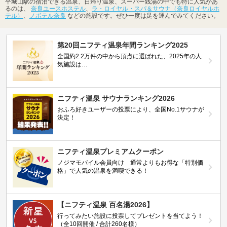
平城山駅の宿泊できる温泉、日帰り温泉、スーパー銭湯の中でも特に人気があ
るのは、
奈良ユースホステル
、
ラ・ロイヤル・スパ＆サウナ（奈良ロイヤルホ
テル）
、
ノボテル奈良
などの施設です。ぜひ一度は足を運んでみてください。
第20回ニフティ温泉年間ランキング2025
全国約2.2万件の中から頂点に選ばれた、2025年の人
気施設は…
ニフティ温泉 サウナランキング2026
おふろ好きユーザーの投票により、全国No.1サウナが
決定！
ニフティ温泉プレミアムクーポン
ノジマモバイル会員向け 通常よりもお得な「特別価
格」で人気の温泉を満喫できる！
【ニフティ温泉 百名湯2026】
行ってみたい施設に投票してプレゼントを当てよう！
（全10回開催 / 合計260名様）