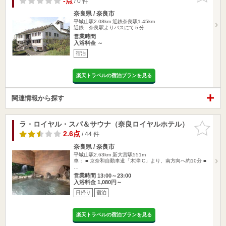
-点
/ 0 件
奈良県 / 奈良市
平城山駅2.08km
近鉄奈良駅1.45km
近鉄 奈良駅よりバスにて５分
営業時間
入浴料金 ～
宿泊
楽天トラベルの宿泊プランを見る
関連情報から探す
ラ・ロイヤル・スパ＆サウナ（奈良ロイヤルホテル）
お気に入
りに追加
2.6点
/ 44 件
奈良県 / 奈良市
平城山駅2.63km
新大宮駅551m
車： ■ 京奈和自動車道「木津IC」より、南方向へ約10分 ■
…
営業時間 13:00～23:00
入浴料金 1,080円～
日帰り
宿泊
楽天トラベルの宿泊プランを見る