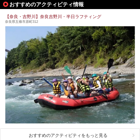
今回は、奈良で行けるおすすめのスーパー銭湯を5つご紹介
す。また吉野山を含む「紀伊山地の霊場と参詣道」はユネス
おすすめのアクティビティ情報
したいと思います。
コの世界遺産に登録されており、修験道の霊場として荘厳な
雰囲気をたたえています。
【奈良・吉野川】奈良吉野川・半日ラフティング
開湯300年と歴史のある霊験あらたかな吉野の湯で、春を感
奈良県五條市原町312
じる湯治の旅はいかがでしょう。
今回は奈良県吉野のおすすめ温泉を紹介いたします！
おすすめのアクティビティをもっと見る