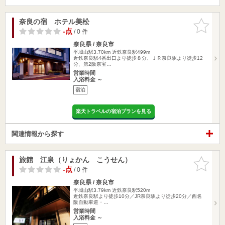
奈良の宿 ホテル美松
お気に入
りに追加
-点
/ 0 件
奈良県 / 奈良市
平城山駅3.70km
近鉄奈良駅499m
近鉄奈良駅4番出口より徒歩８分、ＪＲ奈良駅より徒歩12
分、第2阪奈宝…
営業時間
入浴料金 ～
宿泊
楽天トラベルの宿泊プランを見る
関連情報から探す
旅館 江泉（りょかん こうせん）
お気に入
りに追加
-点
/ 0 件
奈良県 / 奈良市
平城山駅3.79km
近鉄奈良駅520m
近鉄奈良駅より徒歩10分／JR奈良駅より徒歩20分／西名
阪自動車道・…
営業時間
入浴料金 ～