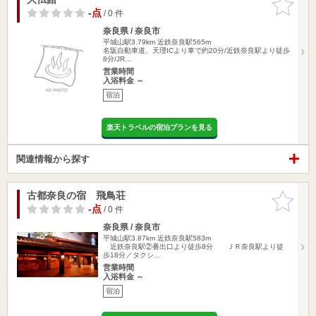
りに追加
-点
/ 0 件
奈良県 / 奈良市
平城山駅3.79km
近鉄奈良駅565m
名阪自動車道、天理ICより車で約20分/近鉄奈良駅より徒歩
8分/JR…
営業時間
入浴料金 ～
宿泊
楽天トラベルの宿泊プランを見る
関連情報から探す
古都奈良の宿 飛鳥荘
お気に入
りに追加
-点
/ 0 件
奈良県 / 奈良市
平城山駅3.87km
近鉄奈良駅583m
近鉄奈良駅②番出口より徒歩8分 ＪＲ奈良駅より徒
歩18分／タクシ…
営業時間
入浴料金 ～
宿泊