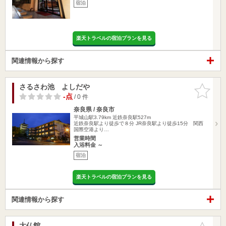
宿泊
楽天トラベルの宿泊プランを見る
関連情報から探す
さるさわ池 よしだや
お気に入
りに追加
-点
/ 0 件
奈良県 / 奈良市
平城山駅3.79km
近鉄奈良駅527m
近鉄奈良駅より徒歩で８分 JR奈良駅より徒歩15分 関西
国際空港より…
営業時間
入浴料金 ～
宿泊
楽天トラベルの宿泊プランを見る
関連情報から探す
大仏館
お気に入