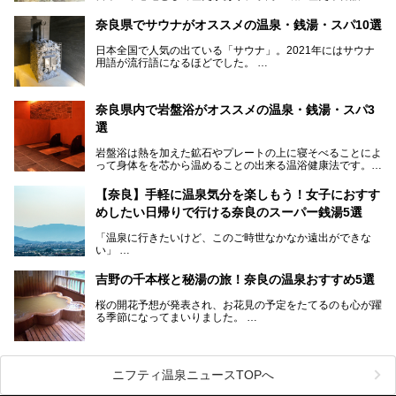
台となったスポットが存在しています。県内だけで3つの世
界遺産があり、古代をそこかしこに感じられる地域です。
奈良県でサウナがオススメの温泉・銭湯・スパ10選
そんな奈良県のスーパー銭湯は、便利な街中にある施設か
ら、険しい山中にある秘湯までバラエティ豊か。ここでは、
日本全国で人気の出ている「サウナ」。2021年にはサウナ
奈良県で評判のスーパー銭湯をご紹介します。
用語が流行語になるほどでした。
そんなサウナ、関西・奈良県にも有名な温浴施設が多いんで
すよ。
奈良県内で岩盤浴がオススメの温泉・銭湯・スパ3
中心部に近いサウナや郊外にあるアウトドアフィンランド式
選
サウナなど種類も豊富です。
岩盤浴は熱を加えた鉱石やプレートの上に寝そべることによ
奈良県にあるサウナでリフレッシュしませんか？
って身体をを芯から温めることの出来る温浴健康法です。じ
んわりと身体の内部を温めて発汗を促すことでリラックス効
果だけではなく、代謝が高まり健康や美容にも良い影響が期
【奈良】手軽に温泉気分を楽しもう！女子におすす
待できます。今回はそんな岩盤浴にこだわった、奈良県内の
めしたい日帰りで行ける奈良のスーパー銭湯5選
オススメ温泉・銭湯・スパ3ヶ所を紹介させていただきま
す。
「温泉に行きたいけど、このご時世なかなか遠出ができな
い」
「たまには温泉にゆっくり浸かってリフレッシュしたい！」
そんな方も多いのではないでしょうか？
吉野の千本桜と秘湯の旅！奈良の温泉おすすめ5選
お宿に泊まって観光地を巡るような温泉旅行がしたいけど、
桜の開花予想が発表され、お花見の予定をたてるのも心が躍
まとまった時間が取れない時もありますよね。
る季節になってまいりました。
そんな時は、日帰りでサクッと楽しめるスーパー銭湯がおす
日本には桜の名所が数多くありますが、古くから和歌にも詠
すめ！
まれるくらい日本人の心を捉えて離さない名所中の名所があ
手軽でリーズナブルに温泉気分を楽しめるだけでなく、体の
ります。それは奈良県の吉野山。
芯までじんわり温まってリラックス効果も抜群。
ニフティ温泉ニュースTOPへ
シロヤマザクラを中心に200種約３万本の桜が咲き誇りま