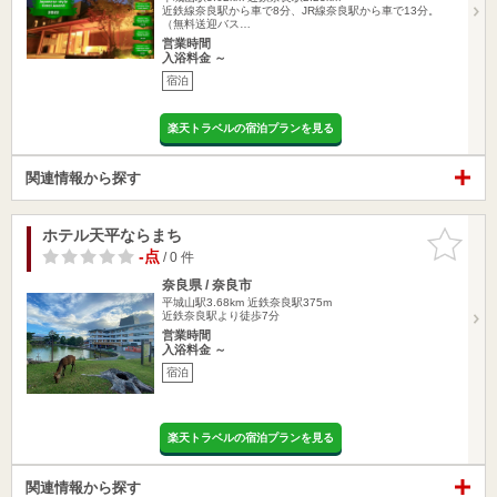
近鉄線奈良駅から車で8分、JR線奈良駅から車で13分。
（無料送迎バス…
営業時間
入浴料金 ～
宿泊
楽天トラベルの宿泊プランを見る
関連情報から探す
ホテル天平ならまち
お気に入
りに追加
-点
/ 0 件
奈良県 / 奈良市
平城山駅3.68km
近鉄奈良駅375m
近鉄奈良駅より徒歩7分
営業時間
入浴料金 ～
宿泊
楽天トラベルの宿泊プランを見る
関連情報から探す