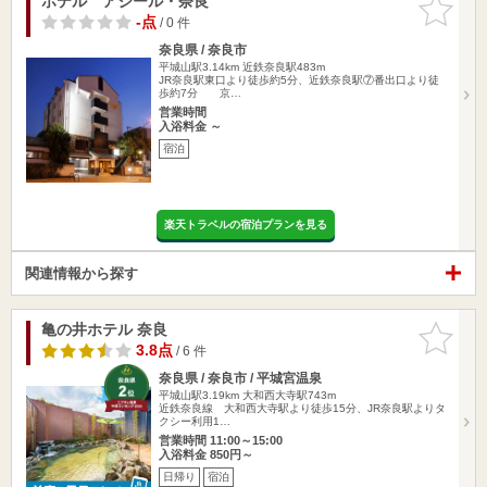
ホテル アジール・奈良
お気に入
りに追加
-点
/ 0 件
奈良県 / 奈良市
平城山駅3.14km
近鉄奈良駅483m
JR奈良駅東口より徒歩約5分、近鉄奈良駅⑦番出口より徒
歩約7分 京…
営業時間
入浴料金 ～
宿泊
楽天トラベルの宿泊プランを見る
関連情報から探す
亀の井ホテル 奈良
お気に入
りに追加
3.8点
/ 6 件
奈良県 / 奈良市 / 平城宮温泉
平城山駅3.19km
大和西大寺駅743m
近鉄奈良線 大和西大寺駅より徒歩15分、JR奈良駅よりタ
クシー利用1…
営業時間 11:00～15:00
入浴料金 850円～
日帰り
宿泊