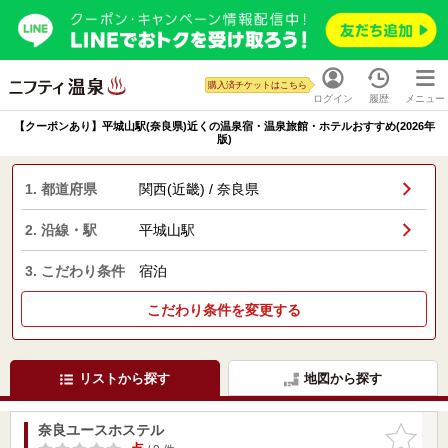
購入済チケットはこちら
ログイン
履歴
メニュー
【クーポンあり】平城山駅(奈良県)近くの温泉宿・温泉旅館・ホテルおすすめ(2026年
版)
1. 都道府県
関西(近畿) / 奈良県
2. 沿線・駅
平城山駅
3. こだわり条件
宿泊
こだわり条件を変更する
リストから探す
地図から探す
奈良ユースホステル
お気に入
りに追加