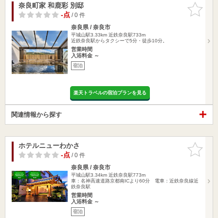
奈良町家 和鹿彩 別邸
お気に入
りに追加
-点
/ 0 件
奈良県 / 奈良市
平城山駅3.33km
近鉄奈良駅733m
近鉄奈良駅からタクシーで5分・徒歩10分。
営業時間
入浴料金 ～
宿泊
楽天トラベルの宿泊プランを見る
関連情報から探す
ホテルニューわかさ
お気に入
りに追加
-点
/ 0 件
奈良県 / 奈良市
平城山駅3.34km
近鉄奈良駅773m
車：名神高速道路京都南ICより60分 電車：近鉄奈良線近
鉄奈良駅
営業時間
入浴料金 ～
宿泊