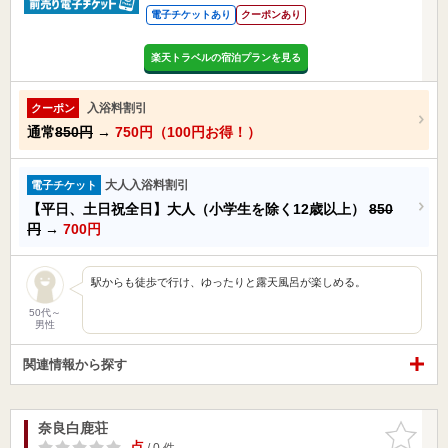
電子チケットあり
クーポンあり
楽天トラベルの宿泊プランを見る
入浴料割引
クーポン
通常
850円
→
750円（100円お得！）
大人入浴料割引
電子チケット
【平日、土日祝全日】大人（小学生を除く12歳以上）
850
円
→
700円
駅からも徒歩で行け、ゆったりと露天風呂が楽しめる。
50代～
男性
関連情報から探す
奈良白鹿荘
お気に入
りに追加
-点
/ 0 件