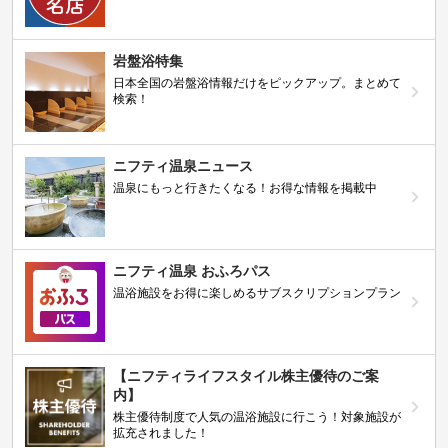
岩盤浴特集
日本全国の岩盤浴情報だけをピックアップ。まとめて
検索！
ニフティ温泉ニュース
温泉にもっと行きたくなる！お得な情報を掲載中
ニフティ温泉 おふろパス
温浴施設をお得に楽しめるサブスクリプションプラン
【ニフティライフスタイル株主優待のご案
内】
株主優待制度で人気の温浴施設に行こう！対象施設が
拡充されました！