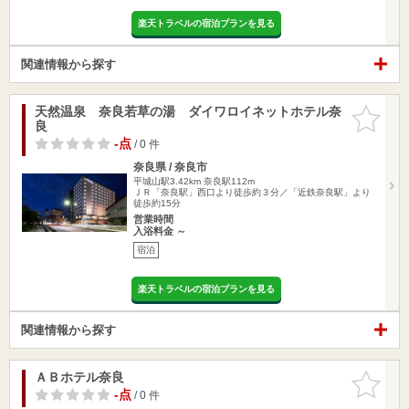
楽天トラベルの宿泊プランを見る
関連情報から探す
天然温泉 奈良若草の湯 ダイワロイネットホテル奈
お気に入
良
りに追加
-点
/ 0 件
奈良県 / 奈良市
平城山駅3.42km
奈良駅112m
ＪＲ「奈良駅」西口より徒歩約３分／「近鉄奈良駅」より
徒歩約15分
営業時間
入浴料金 ～
宿泊
楽天トラベルの宿泊プランを見る
関連情報から探す
ＡＢホテル奈良
お気に入
りに追加
-点
/ 0 件