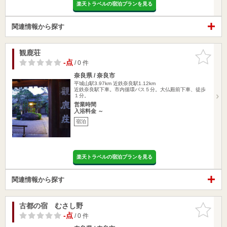
楽天トラベルの宿泊プランを見る
関連情報から探す
観鹿荘
お気に入
りに追加
-点
/ 0 件
奈良県 / 奈良市
平城山駅3.97km
近鉄奈良駅1.12km
近鉄奈良駅下車。市内循環バス５分。大仏殿前下車、徒歩
１分。
営業時間
入浴料金 ～
宿泊
楽天トラベルの宿泊プランを見る
関連情報から探す
古都の宿 むさし野
お気に入
りに追加
-点
/ 0 件