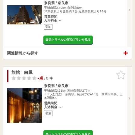
奈良県 / 奈良市
平城山駅3.49km
奈良駅80m
JR奈良駅より徒歩約２分 近鉄奈良駅より14分
営業時間
入浴料金 ～
宿泊
楽天トラベルの宿泊プランを見る
関連情報から探す
旅館 白鳳
お気に入
りに追加
-点
/ 0 件
奈良県 / 奈良市
平城山駅3.51km
近鉄奈良駅277m
ＪＲ又は近鉄「奈良駅」徒歩にて5-10分 繁華街中央、三
条通沿い。
営業時間
入浴料金 ～
宿泊
楽天トラベルの宿泊プランを見る