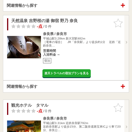
関連情報から探す
天然温泉 吉野桜の湯 御宿 野乃 奈良
お気に入
りに追加
-点
/ 0 件
奈良県 / 奈良市
平城山駅3.28km
新大宮駅482m
［電車の場合］ JR「奈良駅」より徒歩約1分 近鉄「近
鉄奈良…
営業時間
入浴料金 ～
宿泊
楽天トラベルの宿泊プランを見る
関連情報から探す
観光ホテル タマル
お気に入
りに追加
-点
/ 0 件
奈良県 / 奈良市
平城山駅3.31km
近鉄奈良駅792m
近鉄奈良駅より徒歩15分、第二阪奈道路宝来ICより車で20
分、奈良公…