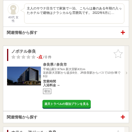
主人のサウナ目当てで家族で一泊。 こちらは趣のある年期の入っ
たホテルで建物はクラシカルな雰囲気です。 2022年6月に…
40代 女
性
関連情報から探す
ノボテル奈良
お気に入
りに追加
-点
/ 0 件
奈良県 / 奈良市
平城山駅2.97km
新大宮駅431m
近鉄新大宮駅から徒歩8分、JR奈良駅からバスで10分/車で
6分
営業時間
入浴料金 ～
宿泊
楽天トラベルの宿泊プランを見る
関連情報から探す