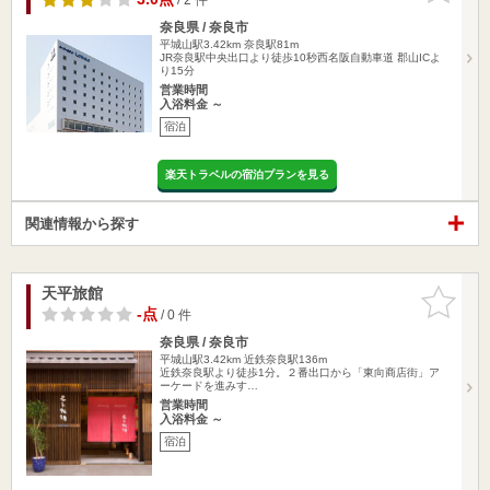
奈良県 / 奈良市
平城山駅3.42km
奈良駅81m
JR奈良駅中央出口より徒歩10秒西名阪自動車道 郡山ICよ
り15分
営業時間
入浴料金 ～
宿泊
楽天トラベルの宿泊プランを見る
関連情報から探す
天平旅館
お気に入
りに追加
-点
/ 0 件
奈良県 / 奈良市
平城山駅3.42km
近鉄奈良駅136m
近鉄奈良駅より徒歩1分。２番出口から「東向商店街」ア
ーケードを進みす…
営業時間
入浴料金 ～
宿泊