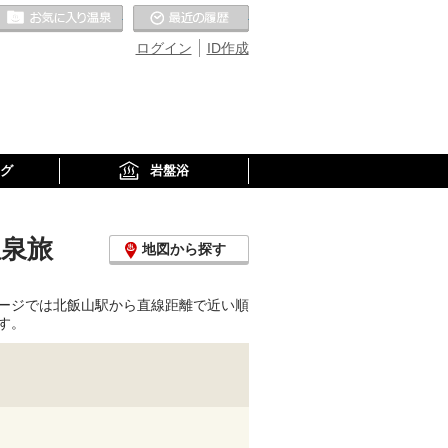
お気に入りの温泉
最近の履歴
ログイン
ID作成
グ
岩盤浴
温泉旅
地図から探す
ージでは北飯山駅から直線距離で近い順
す。