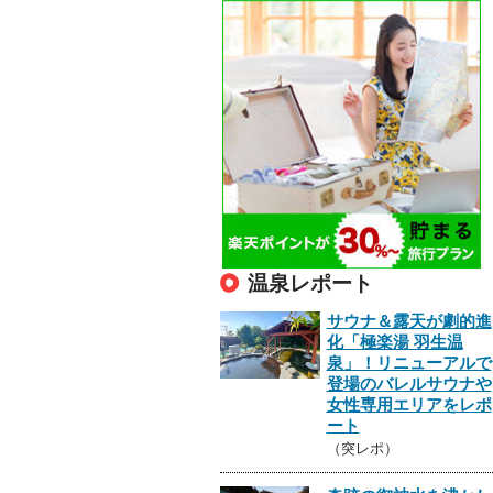
温泉レポート
サウナ＆露天が劇的進
化「極楽湯 羽生温
泉」！リニューアルで
登場のバレルサウナや
女性専用エリアをレポ
ート
（突レポ）