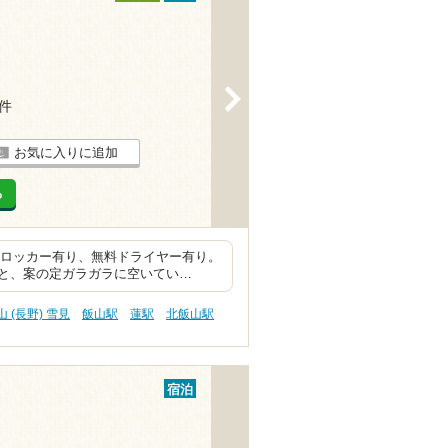
>
6件
お気に入りに追加
る
インロッカー有り、無料ドライヤー有り。
と、案の定ガラガラに空いてい…
山 (長野) 雪見
飯山駅
蓮駅
北飯山駅
宿泊