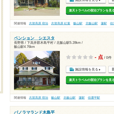
楽天トラベルの宿泊プランを見
関連情報
志賀高原 宿泊
志賀高原 紅葉
飯山駅
北飯山駅
蓮駅
信
ペンション シエスタ
長野県 / 下高井郡木島平村 /
北飯山駅5.28km
/
飯山駅4.76km
- 点
/ 0件
施設情報を見る
楽天トラベルの宿泊プランを見
関連情報
志賀高原 宿泊
飯山駅
北飯山駅
蓮駅
信濃平駅
パノラマランド木島平