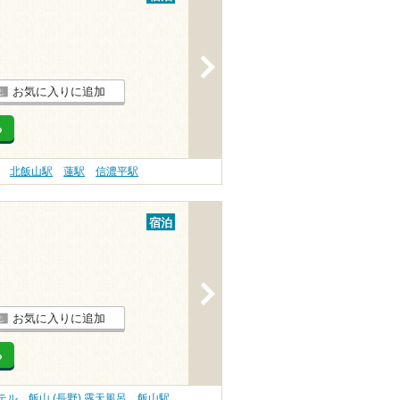
>
お気に入りに追加
る
北飯山駅
蓮駅
信濃平駅
宿泊
>
お気に入りに追加
る
ホテル
飯山 (長野) 露天風呂
飯山駅