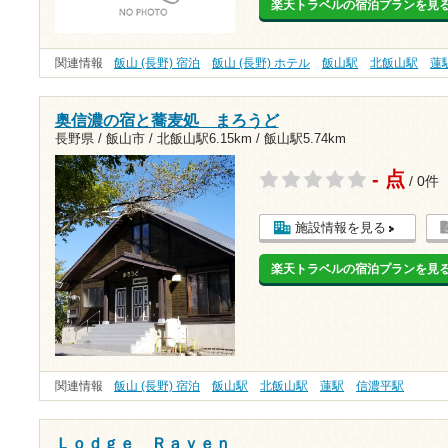
楽天トラベルの宿泊プランを見
関連情報
飯山 (長野) 宿泊
飯山 (長野) ホテル
飯山駅
北飯山駅
蓮
奥信濃の宿と蕎麦処 まろうど
長野県 / 飯山市 /
北飯山駅6.15km
/
飯山駅5.74km
- 点
/ 0件
施設情報を見る
楽天トラベルの宿泊プランを見
関連情報
飯山 (長野) 宿泊
飯山駅
北飯山駅
蓮駅
信濃平駅
Ｌｏｄｇｅ Ｒａｖｅｎ