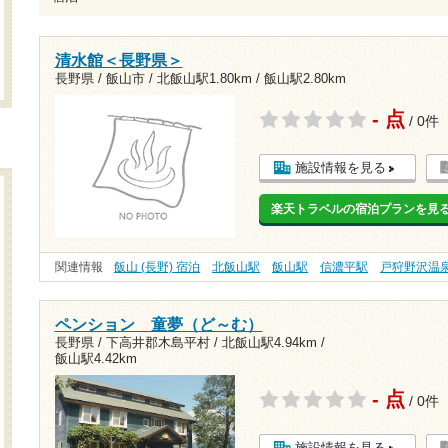
清水館＜長野県＞
長野県 / 飯山市 /
北飯山駅1.80km
/
飯山駅2.80km
- 点
/ 0件
施設情報を見る
楽天トラベルの宿泊プランを見
関連情報
飯山 (長野) 宿泊
北飯山駅
飯山駅
信濃平駅
戸狩野沢温
ペンション 童夢（ど～む）
長野県 / 下高井郡木島平村 /
北飯山駅4.94km
/
飯山駅4.42km
- 点
/ 0件
施設情報を見る