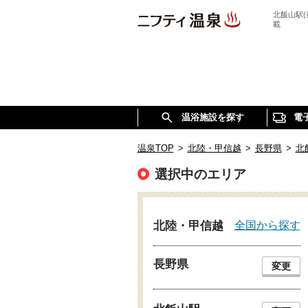
北飯山駅
載
温浴施設を探す
電
温泉TOP
>
北陸・甲信越
>
長野県
>
北
選択中のエリア
全国から探す
北陸・甲信越
長野県
変更