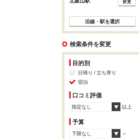
北飯山駅
変更
沿線・駅を選択
検索条件を変更
目的別
日帰り / 立ち寄り
宿泊
口コミ評価
指定なし
以上
予算
下限なし
～