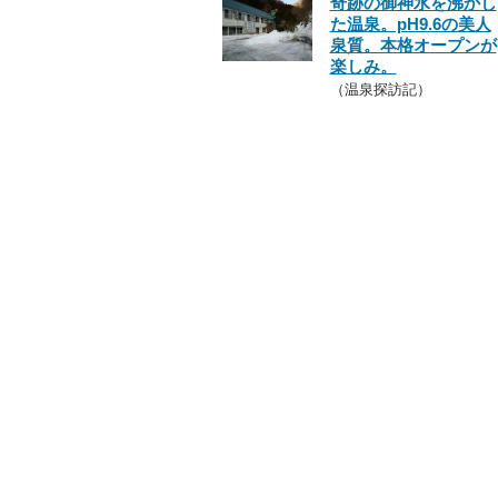
奇跡の御神水を沸かし
た温泉。pH9.6の美人
泉質。本格オープンが
楽しみ。
（温泉探訪記）