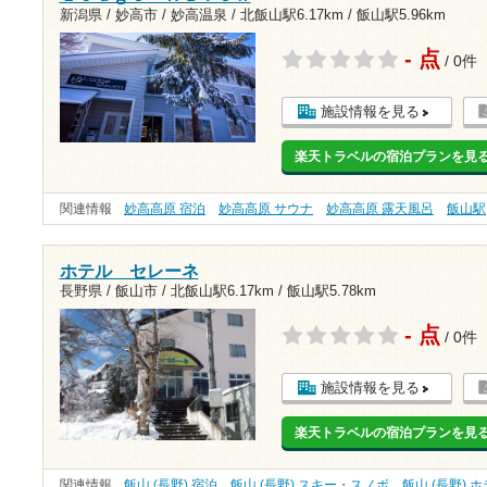
新潟県 / 妙高市 / 妙高温泉 /
北飯山駅6.17km
/
飯山駅5.96km
- 点
/ 0件
施設情報を見る
楽天トラベルの宿泊プランを見
関連情報
妙高高原 宿泊
妙高高原 サウナ
妙高高原 露天風呂
飯山駅
ホテル セレーネ
長野県 / 飯山市 /
北飯山駅6.17km
/
飯山駅5.78km
- 点
/ 0件
施設情報を見る
楽天トラベルの宿泊プランを見
関連情報
飯山 (長野) 宿泊
飯山 (長野) スキー・スノボ
飯山 (長野) 