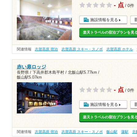
- 点
/ 0件
施設情報を見る
楽天トラベルの宿泊プランを見
関連情報
志賀高原 宿泊
志賀高原 スキー・スノボ
志賀高原 ホテル
赤い扉ロッジ
長野県 / 下高井郡木島平村 /
北飯山駅5.77km
/
飯山駅5.07km
- 点
/ 0件
施設情報を見る
楽天トラベルの宿泊プランを見
関連情報
志賀高原 宿泊
志賀高原 スキー・スノボ
飯山駅
蓮駅
北