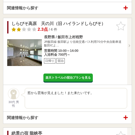
関連情報から探す
しらびそ高原 天の川（旧 ハイランドしらびそ）
お気に入
りに追加
2.3点
/ 4 件
長野県 / 飯田市上村程野
JR飯田線 飯田駅より信南交通バス利用70分中央自動車道
飯田ICよ…
営業時間 10:00～14:00
入浴料金 700円～
日帰り
宿泊
楽天トラベルの宿泊プランを見る
窓から雲海が見えました！また来たいです。
30代 男
性
関連情報から探す
絶景の宿 龍峡亭
お気に入