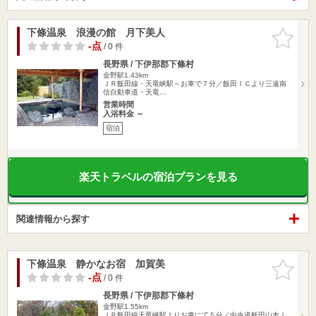
下條温泉 浪漫の館 月下美人
お気に入
りに追加
-点
/ 0 件
長野県 / 下伊那郡下條村
金野駅1.43km
ＪＲ飯田線・天竜峡駅～お車で７分／飯田ＩＣより三遠南
信自動車道・天竜…
営業時間
入浴料金 ～
宿泊
楽天トラベルの宿泊プランを見る
関連情報から探す
下條温泉 静かなお宿 加賀美
お気に入
りに追加
-点
/ 0 件
長野県 / 下伊那郡下條村
金野駅1.55km
ＪＲ飯田線天竜峡駅よりお車にて５分／中央道飯田山本Ｉ