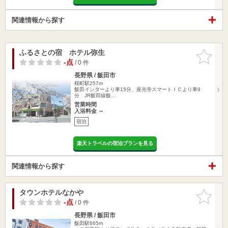
関連情報から探す
ふるさとの宿 ホテル弥生
お気に入
りに追加
-点
/ 0 件
長野県 / 飯田市
桜町駅257m
飯田インターより車15分、座光寺スマートＩＣより車9
分 JR飯田線飯…
営業時間
入浴料金 ～
宿泊
楽天トラベルの宿泊プランを見る
関連情報から探す
タウンホテルなかや
お気に入
りに追加
-点
/ 0 件
長野県 / 飯田市
飯田駅665m