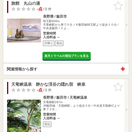
旅館 丸山の湯
お気に入
りに追加
-点
/ 0 件
長野県 / 飯田市
時又駅608m
天竜峡駅から車で５分ＪＲ飯田線時又駅より徒歩１０分／
中央道飯田ＩＣよ…
営業時間
入浴料金 ～
日帰り
宿泊
楽天トラベルの宿泊プランを見る
関連情報から探す
天竜峡温泉 静かな渓谷の隠れ宿 峡泉
お気に入
りに追加
-点
/ 0 件
長野県 / 飯田市 / 天竜峡温泉
天竜峡駅287m
JR飯田線「天龍峡駅」より徒歩５分 / 中央道天龍峡ICより
車で３分…
営業時間
入浴料金 ～
宿泊