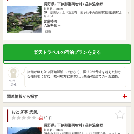
長野県 / 下伊那郡阿智村 / 昼神温泉郷
川路駅9.18km
JR「飯田駅」より送迎有 要予約中央自動車道路飯田ICよ
り20分
営業時間
入浴料金 ～
宿泊
楽天トラベルの宿泊プランを見る
旅館が建ち並ぶ阿知川沿いではなく、国道256号線を超えた静か
な傾斜地に佇む、昭和62年に開業した鉄筋4階建ての和風旅館。
…
50代～
男性
関連情報から探す
おとぎ亭 光風
お気に入
りに追加
-点
/ 1 件
長野県 / 下伊那郡阿智村 / 昼神温泉郷
川路駅9.18km
JR中央本線・飯田線 飯田駅よりバス利用30分、タクシー