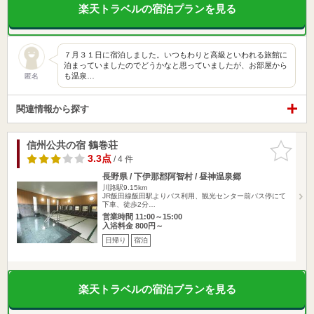
楽天トラベルの宿泊プランを見る
７月３１日に宿泊しました。いつもわりと高級といわれる旅館に
泊まっていましたのでどうかなと思っていましたが、お部屋から
も温泉…
匿名
関連情報から探す
信州公共の宿 鶴巻荘
お気に入
りに追加
3.3点
/ 4 件
長野県 / 下伊那郡阿智村 / 昼神温泉郷
川路駅9.15km
JR飯田線飯田駅よりバス利用、観光センター前バス停にて
下車、徒歩2分…
営業時間 11:00～15:00
入浴料金 800円～
日帰り
宿泊
楽天トラベルの宿泊プランを見る