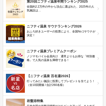
第20回ニフティ温泉年間ランキング2025
全国約2.2万件の中から頂点に選ばれた、2025年の人
気施設は…
ニフティ温泉 サウナランキング2026
おふろ好きユーザーの投票により、全国No.1サウナが
決定！
ニフティ温泉プレミアムクーポン
ノジマモバイル会員向け 通常よりもお得な「特別価
格」で人気の温泉を満喫できる！
【ニフティ温泉 百名湯2026】
行ってみたい施設に投票してプレゼントを当てよう！
（全10回開催 / 合計260名様）
岩盤浴特集