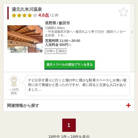
湯元久米川温泉
お気に入
りに追加
4.0点
/ 1 件
長野県 / 飯田市
川路駅2.98km
・中央道飯田方面へ～飯田ICより車で10分（飯田インター
右折後、１キ…
営業時間 11:00～20:00
入浴料金 800円～
日帰り
宿泊
楽天トラベルの宿泊プランを見る
ナビが示す通りに行くと畑の中に僅かな駐車スペースしか無い場
所に出て廃墟かと思ったのですが、表に回ると立派な入口があり
ました…
～10代
男性
関連情報から探す
1
18
件中 1件～18件を表示