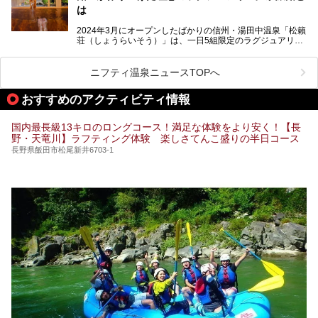
この記事では、昼神温泉での滞在を充実させる宿泊施設や日
は
帰り温泉、見どころ満載の観光・グルメスポットに加え、ア
クセス方法も順に紹介します。
2024年3月にオープンしたばかりの信州・湯田中温泉「松籟
荘（しょうらいそう）」は、一日5組限定のラグジュアリー
温泉旅館。全室が源泉掛け流しの露天風呂、庭園付きで、プ
ライベートに楽しめる非日常感が味わえます。また宿泊者は
道向かいの「よろづや」の大浴場「桃山風呂」や共同浴場の
ニフティ温泉ニュースTOPへ
「湯田中大湯」も利用ができます。
おすすめのアクティビティ情報
極上のお湯に浸り上質なお料理に舌鼓、特別な日に泊まりた
い湯田中温泉「松籟荘」を、実際に宿泊した目線で紹介しま
す。
国内最長級13キロのロングコース！満足な体験をより安く！【長
野・天竜川】ラフティング体験 楽しさてんこ盛りの半日コース
長野県飯田市松尾新井6703-1