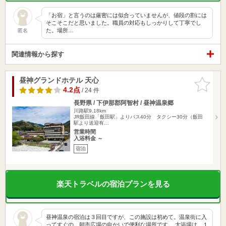
「お宿」と言うのは厳密には似合っていませんが、値段の割には
そこそこだと思いました。職員の対応もしっかりして丁寧でし
た。場所…
匿名
関連情報から探す
昼神グランドホテル 天心
お気に入
りに追加
4.2点
/ 24 件
長野県 / 下伊那郡阿智村 / 昼神温泉郷
川路駅9.18km
JR飯田線「飯田駅」よりバス40分 タクシー30分（飯田
駅より送迎有…
営業時間
入浴料金 ～
宿泊
楽天トラベルの宿泊プランを見る
昼神温泉の宿泊は３回目ですが、この施設は初めて。温泉街に入
ってすぐの、朝市広場の向かいで便利な場所です。 大浴場は、１