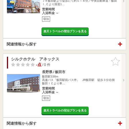
ＪＲ飯田駅より徒歩にて約５～８分／中央自動車道・飯田
Ｉ.Ｃより国道1…
営業時間
入浴料金 ～
宿泊
楽天トラベルの宿泊プランを見る
関連情報から探す
シルクホテル アネックス
お気に入
りに追加
-点
/ 0 件
長野県 / 飯田市
飯田駅338m
高速バス「飯田駅前バス停」 JR飯田駅 徒歩３分右側
飯田ＩＣより車…
営業時間
入浴料金 ～
宿泊
楽天トラベルの宿泊プランを見る
関連情報から探す