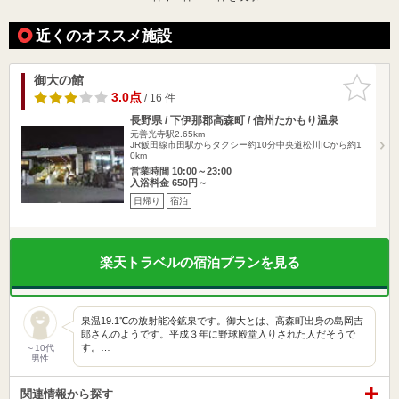
近くのオススメ施設
御大の館
お気に入
りに追加
3.0点
/ 16 件
長野県 / 下伊那郡高森町 / 信州たかもり温泉
元善光寺駅2.65km
JR飯田線市田駅からタクシー約10分中央道松川ICから約1
0km
営業時間 10:00～23:00
入浴料金 650円～
日帰り
宿泊
楽天トラベルの宿泊プランを見る
泉温19.1℃の放射能冷鉱泉です。御大とは、高森町出身の島岡吉
郎さんのようです。平成３年に野球殿堂入りされた人だそうで
す。…
～10代
男性
関連情報から探す