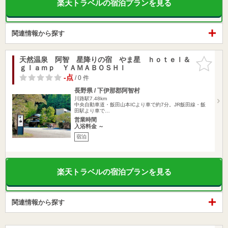
楽天トラベルの宿泊プランを見る
関連情報から探す
天然温泉 阿智 星降りの宿 やま星 ｈｏｔｅｌ＆
お気に入
ｇｌａｍｐ ＹＡＭＡＢＯＳＨＩ
りに追加
-点
/ 0 件
長野県 / 下伊那郡阿智村
川路駅7.48km
中央自動車道・飯田山本ICより車で約7分。JR飯田線・飯
田駅より車で…
営業時間
入浴料金 ～
宿泊
楽天トラベルの宿泊プランを見る
関連情報から探す