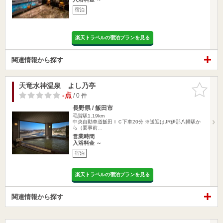
宿泊
楽天トラベルの宿泊プランを見る
関連情報から探す
天竜水神温泉 よし乃亭
お気に入
りに追加
-点
/ 0 件
長野県 / 飯田市
毛賀駅1.19km
中央自動車道飯田ＩＣ下車20分 ※送迎はJR伊那八幡駅か
ら（要事前…
営業時間
入浴料金 ～
宿泊
楽天トラベルの宿泊プランを見る
関連情報から探す