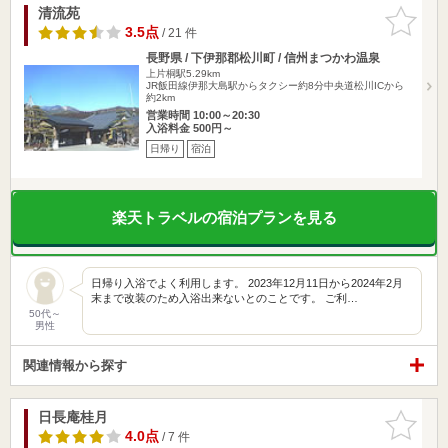
清流苑
お気に入
りに追加
3.5点
/ 21 件
長野県 / 下伊那郡松川町 / 信州まつかわ温泉
上片桐駅5.29km
JR飯田線伊那大島駅からタクシー約8分中央道松川ICから
約2km
営業時間 10:00～20:30
入浴料金 500円～
日帰り
宿泊
楽天トラベルの宿泊プランを見る
日帰り入浴でよく利用します。 2023年12月11日から2024年2月
末まで改装のため入浴出来ないとのことです。 ご利…
50代～
男性
関連情報から探す
日長庵桂月
お気に入
りに追加
4.0点
/ 7 件