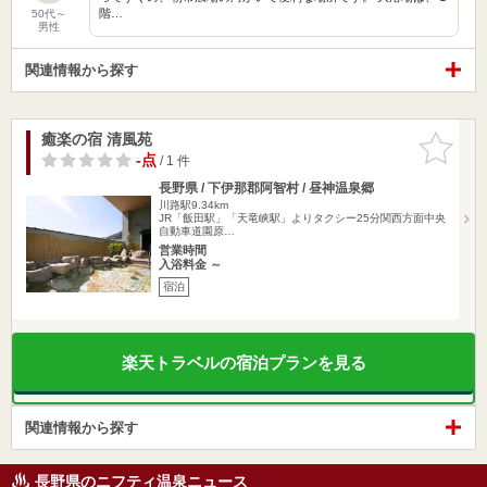
階…
50代～
男性
関連情報から探す
癒楽の宿 清風苑
お気に入
りに追加
-点
/ 1 件
長野県 / 下伊那郡阿智村 / 昼神温泉郷
川路駅9.34km
JR「飯田駅」「天竜峡駅」よりタクシー25分関西方面中央
自動車道園原…
営業時間
入浴料金 ～
宿泊
楽天トラベルの宿泊プランを見る
関連情報から探す
長野県のニフティ温泉ニュース