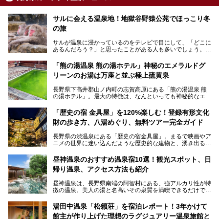
サルに会える温泉地！地獄谷野猿公苑でほっこり冬
の旅
サルが温泉に浸かっているのをテレビで目にして、「どこに
あるんだろう？」と思ったことがある人も多いでしょう。
この微笑ましい光景は、長野県にある「地獄谷野猿公苑」で
「熊の湯温泉 熊の湯ホテル」神秘のエメラルドグ
見られるもので、野生のサルが雪景色の中で温泉に浸かる姿
リーンのお湯は万座と並ぶ極上硫黄泉
を間近で観察できます。
長野県下高井郡山ノ内町の志賀高原にある「熊の湯温泉 熊
本記事では、地獄谷野猿公苑の魅力や見どころ、サルと温泉
の湯ホテル」。最大の特徴は、なんといっても神秘的なエメ
との関係性、地獄谷周辺の観光スポットについて紹介しま
ラルドグリーンのお湯。この美しいお湯に魅了され、何度も
す。サルを観察した後にほっこりと浸かれる温泉も紹介する
リピートするファンも多い温泉です。冬はスキーと一緒に楽
ので、野生のサルを観察する貴重な自然体験と温泉をあわせ
「歴史の宿 金具屋」を120%楽しむ！登録有形文化
しみたい極上の温泉を紹介します。
て楽しみたい人は、ぜひ参考にしてください。
財の歩き方、八湯めぐり、無料ツアー完全ガイド
長野県の渋温泉にある「歴史の宿金具屋」。まるで映画やア
ニメの世界に迷い込んだような歴史的な建物と、湧き出る温
泉の恵みが魅力のお宿です。せっかく泊まるなら、その魅力
を隅々まで楽しみたいですよね。この記事では、金具屋での
昼神温泉のおすすめ温泉宿10選！観光スポット、日
滞在を最高の思い出にするための「楽しみ方」を徹底的にご
帰り温泉、アクセス方法も紹介
紹介します！
昼神温泉は、長野県南端の阿智村にある、強アルカリ性が特
徴の温泉。美人の湯と名高いその泉質を満喫できるだけでな
く、日本一の星空鑑賞ができる注目の温泉地です。
昼神温泉では、朝市などの観光スポットや、信州名物のおや
湯田中温泉「松籟荘」を宿泊レポート！3年かけて
きを楽しめるグルメスポットなど、観光を楽しむにはぴった
館主が作り上げた理想のラグジュアリー温泉旅館と
りの場所が豊富にあります。