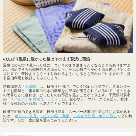
のんびり温泉に浸かった後はそのまま贅沢に宿泊！
温泉にのんびり浸かった後に、ついそのまま泊まりたくなることもありますよ
ね。宿泊できるお部屋付きの温泉なら、そんな時でも安心！温泉後はリラック
ス効果で、普段よりもぐっすり眠れるようになるとも言われていますので、是
非宿泊利用も検討してみましょう。
箱根湯本の
「天成園」
は、日帰り利用だけでなく宿泊も可能です。スタンダー
ドのお部屋と、露天風呂付きの豪華なお部屋が用意されているので、そのとき
の予算などに合わせ、ぴったりのお部屋を選ぶことができます。千葉県浦安市
の「
スパ＆ホテル 舞浜ユーラシア」
は、都心やテーマパークにも近く、和洋
様々な種類のお部屋から選ぶことができます。
飯田市の宿泊できる温泉、日帰り温泉、スーパー銭湯の中でも特に人気がある
のは、
ホテル 久井
、
いろりの宿 島畑
、
ふるさとの宿 ホテル弥生
などの施
設です。ぜひ一度は足を運んでみてください。