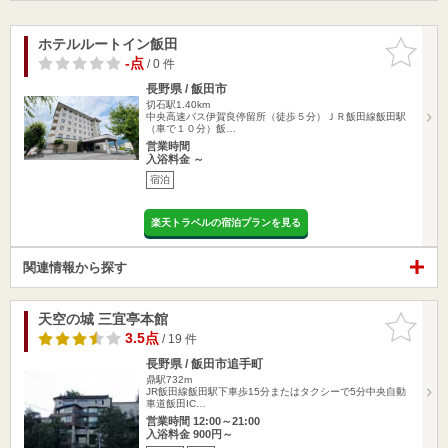
ホテルルートイン飯田
お気に入
りに追加
-点
/ 0 件
長野県 / 飯田市
切石駅1.40km
中央高速バス伊賀良停留所（徒歩５分）ＪＲ飯田線飯田駅
（車で１０分）飯…
営業時間
入浴料金 ～
宿泊
楽天トラベルの宿泊プランを見る
関連情報から探す
天空の城 三宜亭本館
お気に入
りに追加
3.5点
/ 19 件
長野県 / 飯田市追手町
鼎駅732m
JR飯田線飯田駅下車歩15分またはタクシーで5分中央自動
車道飯田IC…
営業時間 12:00～21:00
入浴料金 900円～