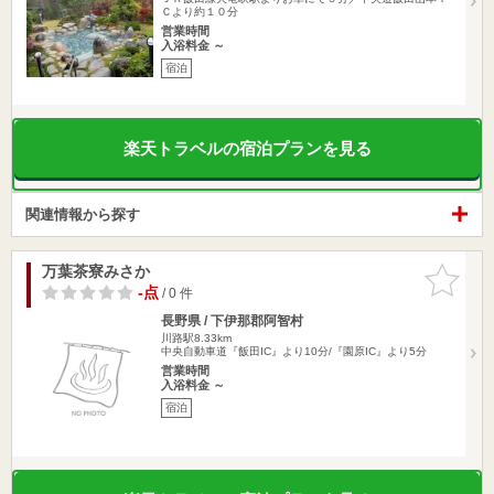
Ｃより約１０分
営業時間
入浴料金 ～
宿泊
楽天トラベルの宿泊プランを見る
関連情報から探す
万葉茶寮みさか
お気に入
りに追加
-点
/ 0 件
長野県 / 下伊那郡阿智村
川路駅8.33km
中央自動車道『飯田IC』より10分/『園原IC』より5分
営業時間
入浴料金 ～
宿泊