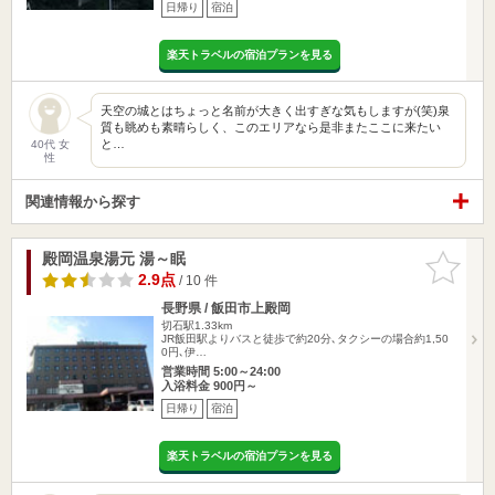
日帰り
宿泊
楽天トラベルの宿泊プランを見る
天空の城とはちょっと名前が大きく出すぎな気もしますが(笑)泉
質も眺めも素晴らしく、このエリアなら是非またここに来たい
と…
40代 女
性
関連情報から探す
殿岡温泉湯元 湯～眠
お気に入
りに追加
2.9点
/ 10 件
長野県 / 飯田市上殿岡
切石駅1.33km
JR飯田駅よりバスと徒歩で約20分､タクシーの場合約1,50
0円､伊…
営業時間 5:00～24:00
入浴料金 900円～
日帰り
宿泊
楽天トラベルの宿泊プランを見る