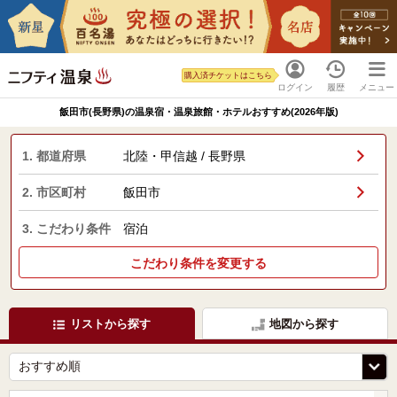
購入済チケットはこちら
ログイン
履歴
メニュー
飯田市(長野県)の温泉宿・温泉旅館・ホテルおすすめ(2026年版)
1. 都道府県
北陸・甲信越 / 長野県
2. 市区町村
飯田市
3. こだわり条件
宿泊
こだわり条件を変更する
リストから探す
地図から探す