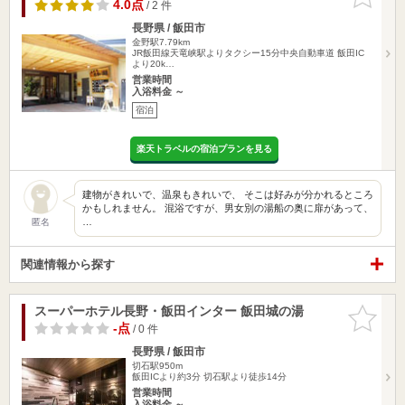
りに追加
4.0点
/ 2 件
長野県 / 飯田市
金野駅7.79km
JR飯田線天竜峡駅よりタクシー15分中央自動車道 飯田IC
より20k…
営業時間
入浴料金 ～
宿泊
楽天トラベルの宿泊プランを見る
建物がきれいで、温泉もきれいで、 そこは好みが分かれるところ
かもしれません。 混浴ですが、男女別の湯船の奥に扉があって、
…
匿名
関連情報から探す
スーパーホテル長野・飯田インター 飯田城の湯
お気に入
りに追加
-点
/ 0 件
長野県 / 飯田市
切石駅950m
飯田ICより約3分 切石駅より徒歩14分
営業時間
入浴料金 ～