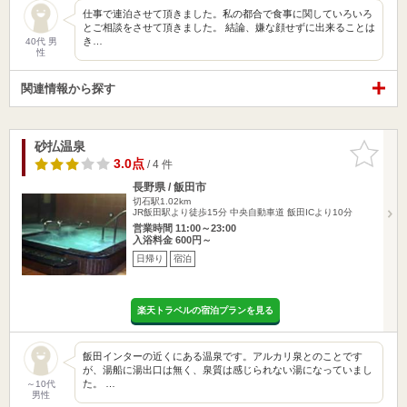
仕事で連泊させて頂きました。私の都合で食事に関していろいろ
とご相談をさせて頂きました。 結論、嫌な顔せずに出来ることは
き…
40代 男
性
関連情報から探す
砂払温泉
お気に入
りに追加
3.0点
/ 4 件
長野県 / 飯田市
切石駅1.02km
JR飯田駅より徒歩15分 中央自動車道 飯田ICより10分
営業時間 11:00～23:00
入浴料金 600円～
日帰り
宿泊
楽天トラベルの宿泊プランを見る
飯田インターの近くにある温泉です。アルカリ泉とのことです
が、湯船に湯出口は無く、泉質は感じられない湯になっていまし
た。 …
～10代
男性