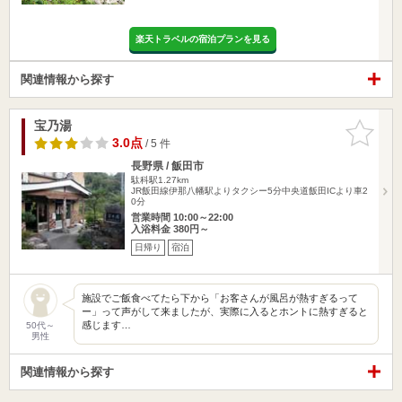
楽天トラベルの宿泊プランを見る
関連情報から探す
宝乃湯
お気に入
りに追加
3.0点
/ 5 件
長野県 / 飯田市
駄科駅1.27km
JR飯田線伊那八幡駅よりタクシー5分中央道飯田ICより車2
0分
営業時間 10:00～22:00
入浴料金 380円～
日帰り
宿泊
施設でご飯食べてたら下から「お客さんが風呂が熱すぎるって
ー」って声がして来ましたが、実際に入るとホントに熱すぎると
感じます…
50代～
男性
関連情報から探す