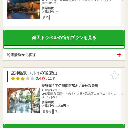
利用20分中…
営業時間
入浴料金 ～
宿泊
楽天トラベルの宿泊プランを見る
関連情報から探す
昼神温泉 ユルイの宿 恵山
お気に入
りに追加
3.4点
/ 11 件
長野県 / 下伊那郡阿智村 / 昼神温泉郷
川路駅9.27km
JR飯田線飯田駅から信南バス昼神温泉西口または年金セン
ター行きで38…
営業時間
入浴料金 1,000円～
日帰り
宿泊