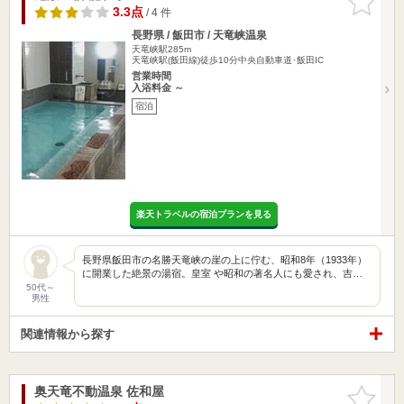
りに追加
3.3点
/ 4 件
長野県 / 飯田市 / 天竜峡温泉
天竜峡駅285m
天竜峡駅(飯田線)徒歩10分中央自動車道･飯田IC
営業時間
入浴料金 ～
宿泊
楽天トラベルの宿泊プランを見る
長野県飯田市の名勝天竜峡の崖の上に佇む、昭和8年（1933年）
に開業した絶景の湯宿。皇室 や昭和の著名人にも愛され、吉…
50代～
男性
関連情報から探す
奥天竜不動温泉 佐和屋
お気に入