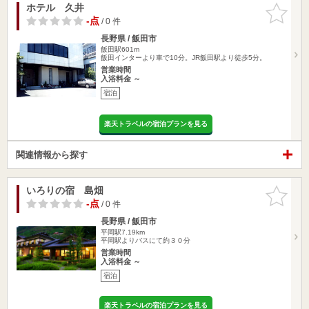
ホテル 久井
お気に入
りに追加
-点
/ 0 件
長野県 / 飯田市
飯田駅601m
飯田インターより車で10分。JR飯田駅より徒歩5分。
営業時間
入浴料金 ～
宿泊
楽天トラベルの宿泊プランを見る
関連情報から探す
いろりの宿 島畑
お気に入
りに追加
-点
/ 0 件
長野県 / 飯田市
平岡駅7.19km
平岡駅よりバスにて約３０分
営業時間
入浴料金 ～
宿泊
楽天トラベルの宿泊プランを見る