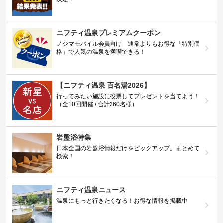
ニフティ温泉プレミアムクーポン
ノジマモバイル会員向け 通常よりもお得な「特別価
格」で人気の温泉を満喫できる！
【ニフティ温泉 百名湯2026】
行ってみたい施設に投票してプレゼントを当てよう！
（全10回開催 / 合計260名様）
岩盤浴特集
日本全国の岩盤浴情報だけをピックアップ。まとめて
検索！
ニフティ温泉ニュース
温泉にもっと行きたくなる！お得な情報を掲載中