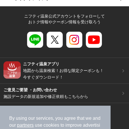
ニフティ温泉公式アカウントをフォローして
おトク情報やクーポン情報を受け取ろう
ニフティ温泉アプリ
地図から温泉検索！お得な限定クーポンも！
今すぐダウンロード！
ご意見ご要望 ・お問い合わせ
施設データの新規追加や修正依頼もこちらから
スマートフォン
/
PC
加盟店募集（資料請求）
広告出稿のご案内
By using our services, you agree that we and
our
partners
use cookies to improve advertisi
利用規約
ライフスタイルMEMBERS+規約