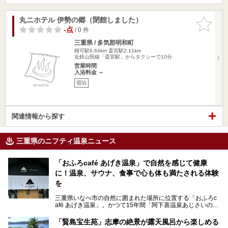
丸ニホテル 伊勢の郷（閉館しました）
お気に入
りに追加
-点
/ 0 件
三重県 / 多気郡明和町
相可駅6.64km
斎宮駅2.11km
近鉄山田線「斎宮駅」からタクシーで10分
営業時間
入浴料金 ～
宿泊
関連情報から探す
三重県のニフティ温泉ニュース
「おふろcafé あげき温泉」で自然を感じて健康
に！温泉、サウナ、食事で心も体も満たされる体験
を
三重県いなべ市の自然に囲まれた場所に位置する「おふろc
afé あげき温泉」。かつて15年間「阿下喜温泉あじさいの
里」として親しまれてきた施設が、温泉、サウナ、食事、宿
泊が楽しめる施設として2024年4月に新しく生まれ変わりま
「賢島宝生苑」志摩の絶景が露天風呂から楽しめる
した！