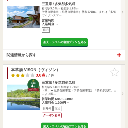
三重県 / 多気郡多気町
相可駅5.54km
栃原駅1.82km
伊勢自動車道（紀勢自動車道）勢和多気IC、または「多気
ヴィソンスマー…
営業時間
入浴料金 ～
宿泊
楽天トラベルの宿泊プランを見る
関連情報から探す
本草湯 VISON（ヴィソン）
お気に入
りに追加
3.0点
/ 7 件
三重県 / 多気郡多気町
相可駅5.64km
栃原駅1.71km
・車： ■ 紀勢自動車道（伊勢自動車道）「勢和多気IC」出
口より国…
営業時間 6:00～24:00
入浴料金 1,200円～
日帰り
宿泊
クーポンあり
楽天トラベルの宿泊プランを見る