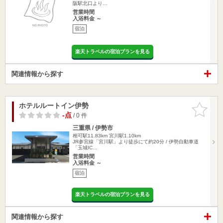
阪駅北口より…
営業時間
入浴料金 ～
宿泊
楽天トラベルの宿泊プランを見る
関連情報から探す
ホテルルートイン伊勢
お気に入
りに追加
-点
/ 0 件
三重県 / 伊勢市
相可駅11.83km
宮川駅1.10km
JR参宮線「宮川駅」より徒歩にて約20分 / 伊勢自動車道
「玉城IC…
営業時間
入浴料金 ～
宿泊
楽天トラベルの宿泊プランを見る
関連情報から探す