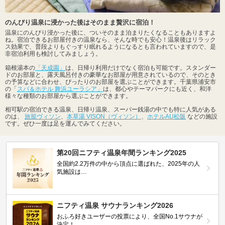
のんびり温泉に浸かった後はそのまま贅沢に宿泊！
温泉にのんびり浸かった後に、ついそのまま泊まりたくなることもありますよ
ね。宿泊できるお部屋付きの温泉なら、そんな時でも安心！温泉後はリラック
ス効果で、普段よりもぐっすり眠れるようになるとも言われていますので、是
非宿泊利用も検討してみましょう。
箱根湯本の
「天成園」
は、日帰り利用だけでなく宿泊も可能です。スタンダー
ドのお部屋と、露天風呂付きの豪華なお部屋が用意されているので、そのとき
の予算などに合わせ、ぴったりのお部屋を選ぶことができます。千葉県浦安市
の「
スパ＆ホテル 舞浜ユーラシア」
は、都心やテーマパークにも近く、和洋
様々な種類のお部屋から選ぶことができます。
相可駅の宿泊できる温泉、日帰り温泉、スーパー銭湯の中でも特に人気がある
のは、
旅籠ヴィソン
、
本草湯 VISON（ヴィソン）
、
ホテルAU松阪
などの施設
です。ぜひ一度は足を運んでみてください。
第20回ニフティ温泉年間ランキング2025
全国約2.2万件の中から頂点に選ばれた、2025年の人
気施設は…
ニフティ温泉 サウナランキング2026
おふろ好きユーザーの投票により、全国No.1サウナが
決定！