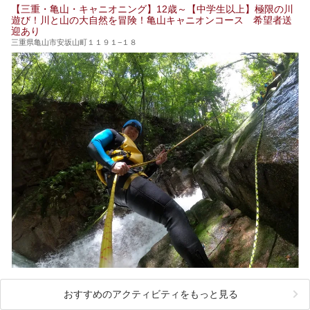
【三重・亀山・キャニオニング】12歳～【中学生以上】極限の川
遊び！川と山の大自然を冒険！亀山キャニオンコース 希望者送
迎あり
三重県亀山市安坂山町１１９１−１８
おすすめのアクティビティをもっと見る