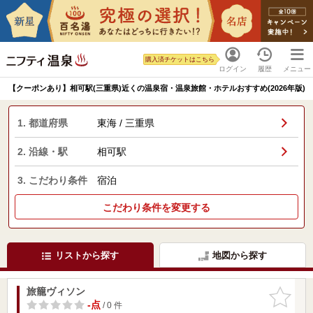
購入済チケットはこちら
ログイン
履歴
メニュー
【クーポンあり】相可駅(三重県)近くの温泉宿・温泉旅館・ホテルおすすめ(2026年版)
1. 都道府県
東海 / 三重県
2. 沿線・駅
相可駅
3. こだわり条件
宿泊
こだわり条件を変更する
リストから探す
地図から探す
旅籠ヴィソン
お気に入
りに追加
-点
/ 0 件