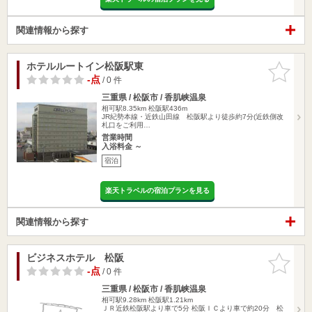
関連情報から探す
ホテルルートイン松阪駅東
お気に入
りに追加
-点
/ 0 件
三重県 / 松阪市 / 香肌峡温泉
相可駅8.35km
松阪駅436m
JR紀勢本線・近鉄山田線 松阪駅より徒歩約7分(近鉄側改
札口をご利用…
営業時間
入浴料金 ～
宿泊
楽天トラベルの宿泊プランを見る
関連情報から探す
ビジネスホテル 松阪
お気に入
りに追加
-点
/ 0 件
三重県 / 松阪市 / 香肌峡温泉
相可駅9.28km
松阪駅1.21km
ＪＲ近鉄松阪駅より車で5分 松阪ＩＣより車で約20分 松