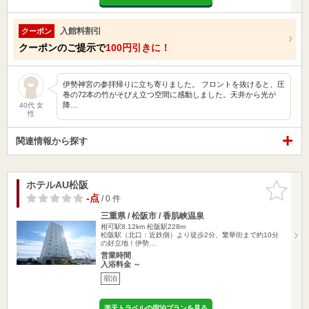
入館料割引
クーポン
クーポンのご提示で
100円引きに！
伊勢神宮の参拝帰りに立ち寄りました。 フロントを抜けると、圧
巻の72本の竹がそびえ立つ空間に感動しました。天井から光が
降…
40代 女
性
関連情報から探す
ホテルAU松阪
お気に入
りに追加
-点
/ 0 件
三重県 / 松阪市 / 香肌峡温泉
相可駅8.12km
松阪駅228m
松阪駅（北口：近鉄側）より徒歩2分、繁華街まで約10分
の好立地！伊勢…
営業時間
入浴料金 ～
宿泊
楽天トラベルの宿泊プランを見る