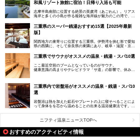
和風リゾート旅館に宿泊！日帰り入浴も可能
三重県在住で温泉・サウナ好きな私もずっと行きたいと思っ
志摩半島南部に位置する絶景の英虞湾（あごわん）。リアス
ていた施設……。今回は、地元の方から観光客まで楽しめる
海岸と多くの小島が作る複雑な海岸線が魅力のこの湾で、最
「おふろcafé あげき温泉」をじっくりご紹介していきま
大の島である賢島の景勝地に建ち、お部屋からも露天風呂か
す。
らも英虞湾が一望できる人気の旅館「賢島宝生苑（かしこじ
三重県のスーパー銭湯おすすめ15選【2025年最新
まほうじょうえん）」をご紹介します。日帰り入浴もできま
版】
すよ！
関西地方の東寄りに位置する三重県。伊勢湾を挟む形で愛知
───
県の西隣に、そして奈良県の東隣にあり、岐阜・滋賀・京
提供元：賢島宝生苑【PR】
都・和歌山の各県とも接しています。
この記事は賢島宝生苑のPR記事です。
伊勢神宮を擁する伊勢志摩や、世界遺産に登録された熊野古
三重県でサウナがオススメの温泉・銭湯・スパ10選
道をはじめ、鳥羽水族館、忍者の里・伊賀、鈴鹿サーキッ
ト、松坂牛に伊勢海老……と、観光＆グルメの宝庫です。
ここ最近空前のブームとなっているのがサウナ。
東からも西からも訪れやすい三重県には、ハイクオリティな
健康意識の高まりやテレビドラマ「サ道」の影響で、休みの
スーパー銭湯がたくさん！お風呂も食事もコスパもいい、お
日には「サ活」を楽しむ人が増えています！
すすめ施設の数々をご紹介します。
そこで今回は、観光地としても人気の三重県でおすすめした
三重県内で岩盤浴がオススメの温泉・銭湯・スパ10
いサウナのある温泉や銭湯、スパをご紹介。
気軽に立ち寄れてリラックス効果の高いサウナで、日頃の疲
選
れをリフレッシュしませんか？
岩盤浴は熱を加えた鉱石やプレートの上に寝そべることによ
って身体をを芯から温めることの出来る温浴健康法です。じ
んわりと身体の内部を温めて発汗を促すことでリラックス効
果だけではなく、代謝が高まり健康や美容にも良い影響が期
待できます。今回はそんな岩盤浴にこだわった、三重県内の
ニフティ温泉ニュースTOPへ
オススメ温泉・銭湯・スパ10ヶ所を紹介させていただきま
す。
おすすめのアクティビティ情報