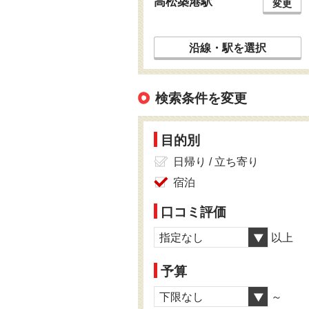
高松築港駅
変更
沿線・駅を選択
検索条件を変更
目的別
日帰り / 立ち寄り
宿泊
口コミ評価
指定なし
以上
予算
下限なし
～