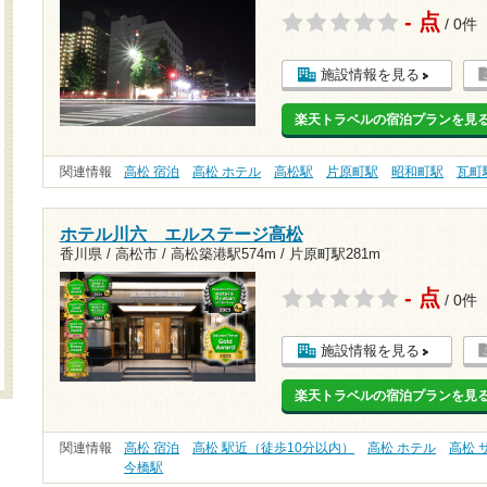
- 点
/ 0件
施設情報を見る
楽天トラベルの宿泊プランを見
関連情報
高松 宿泊
高松 ホテル
高松駅
片原町駅
昭和町駅
瓦町
ホテル川六 エルステージ高松
香川県 / 高松市 /
高松築港駅574m
/
片原町駅281m
- 点
/ 0件
施設情報を見る
楽天トラベルの宿泊プランを見
関連情報
高松 宿泊
高松 駅近（徒歩10分以内）
高松 ホテル
高松 
今橋駅