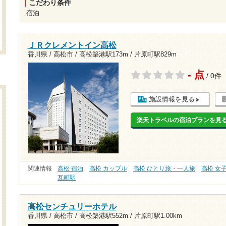
こだわり条件
宿泊
ＪＲクレメントイン高松
香川県 / 高松市 /
高松築港駅173m
/
片原町駅829m
- 点
/ 0件
施設情報を見る
楽天トラベルの宿泊プランを見
関連情報
高松 宿泊
高松 カップル
高松 ひとり旅・一人旅
高松 女
瓦町駅
高松センチュリーホテル
香川県 / 高松市 /
高松築港駅552m
/
片原町駅1.00km