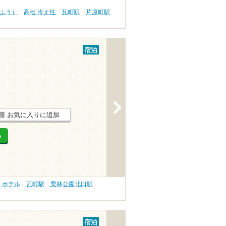
うふう）
高松 冷え性
瓦町駅
片原町駅
宿泊
>
お気に入りに追加
る
 ホテル
瓦町駅
栗林公園北口駅
宿泊