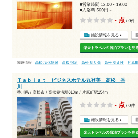
■営業時間 12:00～19:00
■入浴料 500円～
- 点
/ 0件
施設情報を見る
楽天トラベルの宿泊プランを見
関連情報
高松 塩化物泉
高松 宿泊
高松 切り傷
高松 冷え性
片原
Ｔａｂｉｓｔ ビジネスホテル丸登美 高松 香
川
香川県 / 高松市 /
高松築港駅810m
/
片原町駅154m
- 点
/ 0件
施設情報を見る
楽天トラベルの宿泊プランを見