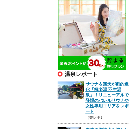
温泉レポート
サウナ＆露天が劇的進
化「極楽湯 羽生温
泉」！リニューアルで
登場のバレルサウナや
女性専用エリアをレポ
ート
（突レポ）