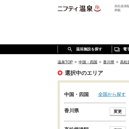
高松築港
満載
温浴施設を探す
電
温泉TOP
>
中国・四国
>
香川県
>
高松
選択中のエリア
全国から探す
中国・四国
香川県
変更