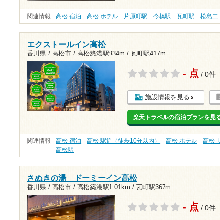
関連情報
高松 宿泊
高松 ホテル
片原町駅
今橋駅
瓦町駅
松島二
エクストールイン高松
香川県 / 高松市 /
高松築港駅934m
/
瓦町駅417m
- 点
/ 0件
施設情報を見る
楽天トラベルの宿泊プランを見
関連情報
高松 宿泊
高松 駅近（徒歩10分以内）
高松 ホテル
高松 
高松駅
さぬきの湯 ドーミーイン高松
香川県 / 高松市 /
高松築港駅1.01km
/
瓦町駅367m
- 点
/ 0件