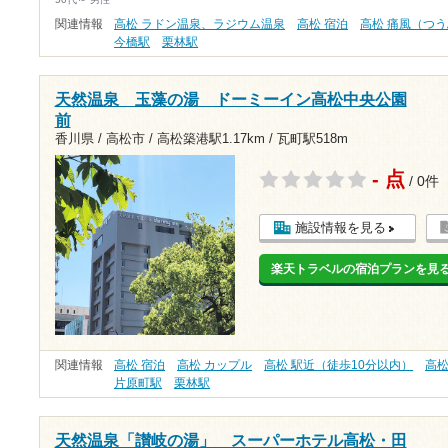
関連情報
高松 ラドン温泉、ラジウム温泉
高松 宿泊
高松 痛風（つ
今橋駅
栗林駅
天然温泉 玉藻の湯 ドーミーイン高松中央公園
前
香川県 / 高松市 /
高松築港駅1.17km
/
瓦町駅518m
- 点
/ 0件
施設情報を見る
楽天トラベルの宿泊プランを見
関連情報
高松 宿泊
高松 カップル
高松 駅近（徒歩10分以内）
高松
片原町駅
栗林駅
天然温泉「讃岐の湯」 スーパーホテル高松・田