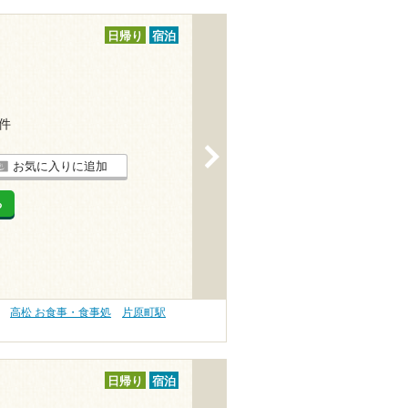
日帰り
宿泊
1件
>
お気に入りに追加
る
高松 お食事・食事処
片原町駅
日帰り
宿泊