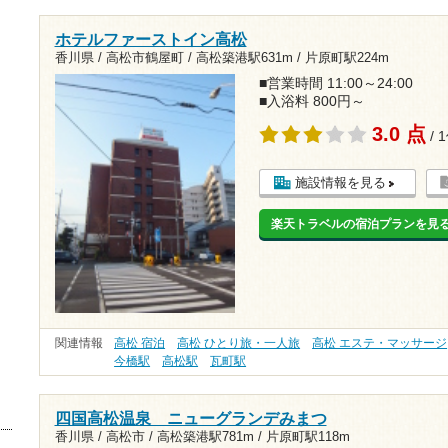
ホテルファーストイン高松
香川県 / 高松市鶴屋町 /
高松築港駅631m
/
片原町駅224m
■営業時間 11:00～24:00
■入浴料 800円～
3.0 点
/ 
施設情報を見る
楽天トラベルの宿泊プランを見
関連情報
高松 宿泊
高松 ひとり旅・一人旅
高松 エステ・マッサージ
今橋駅
高松駅
瓦町駅
四国高松温泉 ニューグランデみまつ
香川県 / 高松市 /
高松築港駅781m
/
片原町駅118m