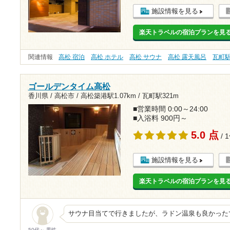
施設情報を見る
楽天トラベルの宿泊プランを見
関連情報
高松 宿泊
高松 ホテル
高松 サウナ
高松 露天風呂
瓦町
ゴールデンタイム高松
香川県 / 高松市 /
高松築港駅1.07km
/
瓦町駅321m
■営業時間 0:00～24:00
■入浴料 900円～
5.0 点
/ 
施設情報を見る
楽天トラベルの宿泊プランを見
サウナ目当てで行きましたが、ラドン温泉も良かった
50代～ 男性