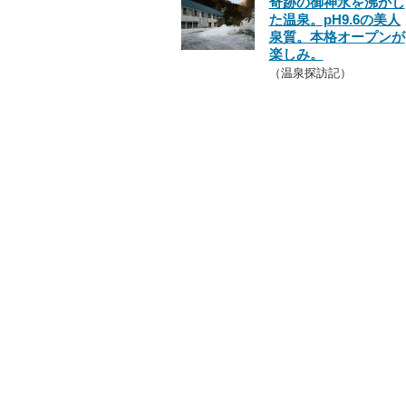
奇跡の御神水を沸かし
た温泉。pH9.6の美人
泉質。本格オープンが
楽しみ。
（温泉探訪記）