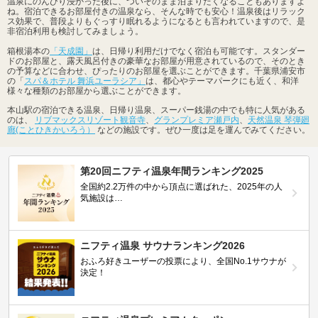
温泉にのんびり浸かった後に、ついそのまま泊まりたくなることもありますよ
ね。宿泊できるお部屋付きの温泉なら、そんな時でも安心！温泉後はリラック
ス効果で、普段よりもぐっすり眠れるようになるとも言われていますので、是
非宿泊利用も検討してみましょう。
箱根湯本の
「天成園」
は、日帰り利用だけでなく宿泊も可能です。スタンダー
ドのお部屋と、露天風呂付きの豪華なお部屋が用意されているので、そのとき
の予算などに合わせ、ぴったりのお部屋を選ぶことができます。千葉県浦安市
の「
スパ＆ホテル 舞浜ユーラシア」
は、都心やテーマパークにも近く、和洋
様々な種類のお部屋から選ぶことができます。
本山駅の宿泊できる温泉、日帰り温泉、スーパー銭湯の中でも特に人気がある
のは、
リブマックスリゾート観音寺
、
グランプレミア瀬戸内
、
天然温泉 琴弾廻
廊(ことひきかいろう）
などの施設です。ぜひ一度は足を運んでみてください。
第20回ニフティ温泉年間ランキング2025
全国約2.2万件の中から頂点に選ばれた、2025年の人
気施設は…
ニフティ温泉 サウナランキング2026
おふろ好きユーザーの投票により、全国No.1サウナが
決定！