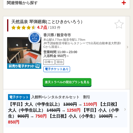
関連情報から探す
天然温泉 琴弾廻廊(ことひきかいろう）
お気に入
りに追加
4.7点
/ 193 件
香川県 / 観音寺市
本山駅4.77km
観音寺駅1.75km
JR予讃線観音寺駅からタクシーで5分高松自動車道大野原I
Cから国道1…
営業時間 11:00～23:00
入浴料金 950円～
日帰り
宿泊
電子チケットあり
楽天トラベルの宿泊プランを見る
入館料+レンタルタオルセット 割引
電子チケット
【平日】大人（中学生以上）
1300円
→
1100円
【土日祝】
大人（中学生以上）
1450円
→
1250円
【平日】小人（小学
生）
900円
→
750円
【土日祝】小人（小学生）
1000円
→
850円