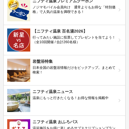
ニフティ温泉プレミアムクーポン
ノジマモバイル会員向け 通常よりもお得な「特別価
格」で人気の温泉を満喫できる！
【ニフティ温泉 百名湯2026】
行ってみたい施設に投票してプレゼントを当てよう！
（全10回開催 / 合計260名様）
岩盤浴特集
日本全国の岩盤浴情報だけをピックアップ。まとめて
検索！
ニフティ温泉ニュース
温泉にもっと行きたくなる！お得な情報を掲載中
ニフティ温泉 おふろパス
温浴施設をお得に楽しめるサブスクリプションプラン