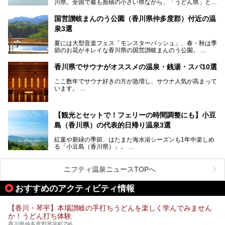
川県。全国で最も面積の小さい県ながら、「うどん県」とも
呼ばれるほどに有名な讃岐うどんをはじめ、小豆島の素麺と
オリーブ、和三盆、製塩や醤油など特産品は実にバラエティ
国営讃岐まんのう公園（香川県仲多度郡）付近の温
豊か。近年は瀬戸内海の島々を舞台にした「瀬戸内国際芸術
泉3選
祭」も開催され、アートの県としても知られています。
今回は、そんな香川県で特におすすめのスーパー銭湯をピッ
夏には大型音楽フェス「モンスターバッシュ」、春・秋は季
クアップしました。気になるスーパー銭湯があったら、ぜひ
節のお花がキレイな香川県の国営讃岐まんのう公園。
訪れてみてください！
四国唯一の国営公園であり、広さは東京ディズニーランド７
香川県でサウナがオススメの温泉・銭湯・スパ10選
個分！（350ha）
ここ数年でサウナ好きの方が急増し、サウナ人気が高まって
園内にはキャンプ場もあり、レンタサイクルで外周をぐるっ
います。
と一周することもできます。
施設ごとにサウナ、水風呂、外気欲と楽しめ、「ととのう」
快感が最高なんです。
今回は四国・香川県でそんな「ととのう」快感を楽しめる施
【観光とセットで！フェリーの時間調整にも】小豆
設を紹介します。
そんな国営讃岐まんのう公園は園内に温泉がありません。
ぜひ香川県に住んでいる方や訪れる予定のある方は、香川の
島（香川県）の代表的日帰り温泉3選
サウナ施設を行ってみましょう！
公園で汗をかいたあとスッキリできる近くの日帰り温泉を3
紅葉や新緑の季節、はたまた海水浴シーズンも1年中楽しめ
つご紹介しますね。
る「小豆島（香川県）」。
1周すると82kmもあることから、西と東・南と北ではまっ
たく風景がちがいます。
ニフティ温泉ニュースTOPへ
この記事では西・東・中間くらいの位置にある、小豆島を代
おすすめのアクティビティ情報
表する３つの大人気温泉をご紹介します。
ご紹介する３つとも露天風呂が存在し、すべてオーシャンビ
【香川・琴平】本場讃岐の手打ちうどんを楽しく学んでみません
ュー！お楽しみに。
か！うどん打ち体験
香川県仲多度郡琴平町796