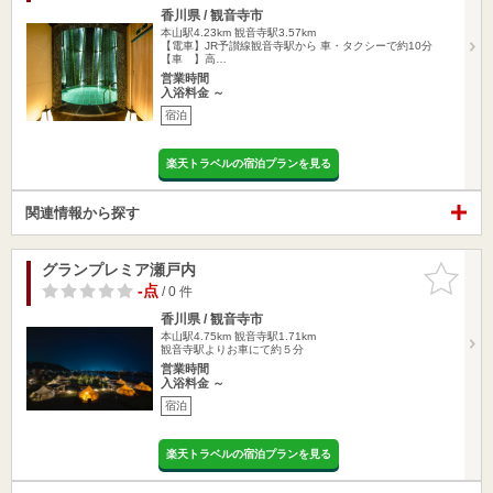
香川県 / 観音寺市
本山駅4.23km
観音寺駅3.57km
【電車】JR予讃線観音寺駅から 車・タクシーで約10分
【車 】高…
営業時間
入浴料金 ～
宿泊
楽天トラベルの宿泊プランを見る
関連情報から探す
グランプレミア瀬戸内
お気に入
りに追加
-点
/ 0 件
香川県 / 観音寺市
本山駅4.75km
観音寺駅1.71km
観音寺駅よりお車にて約５分
営業時間
入浴料金 ～
宿泊
楽天トラベルの宿泊プランを見る