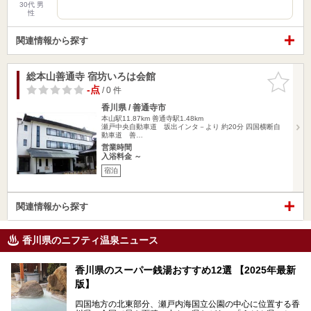
30代 男
性
関連情報から探す
総本山善通寺 宿坊いろは会館
お気に入
りに追加
-点
/ 0 件
香川県 / 善通寺市
本山駅11.87km
善通寺駅1.48km
瀬戸中央自動車道 坂出インタ－より 約20分 四国横断自
動車道 善…
営業時間
入浴料金 ～
宿泊
関連情報から探す
香川県のニフティ温泉ニュース
香川県のスーパー銭湯おすすめ12選 【2025年最新
版】
四国地方の北東部分、瀬戸内海国立公園の中心に位置する香