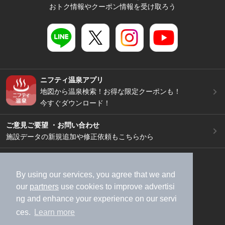
おトク情報やクーポン情報を受け取ろう
ニフティ温泉アプリ
地図から温泉検索！お得な限定クーポンも！
今すぐダウンロード！
ご意見ご要望 ・お問い合わせ
施設データの新規追加や修正依頼もこちらから
スマートフォン
/
PC
加盟店募集（資料請求）
広告出稿のご案内
By using our services, you agree that we and
our
partners
use cookies to improve advertisi
利用規約
ライフスタイルMEMBERS+規約
ng and enhance your experience on our servi
特定商取引法に基づく表記
ヘルプ
採用情報
ces.
Learn more
運営会社
個人情報保護ポリシー