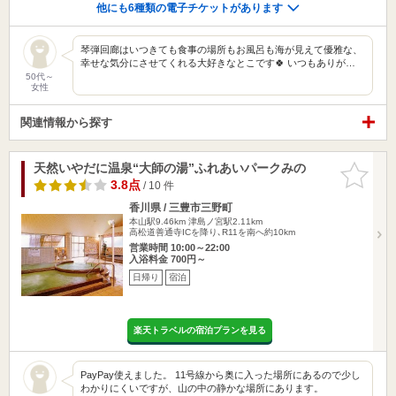
他にも6種類の電子チケットがあります
琴弾回廊はいつきても食事の場所もお風呂も海が見えて優雅な、
幸せな気分にさせてくれる大好きなとこです🍀 いつもありが…
50代～
女性
関連情報から探す
天然いやだに温泉“大師の湯”ふれあいパークみの
お気に入
りに追加
3.8点
/ 10 件
香川県 / 三豊市三野町
本山駅9.46km
津島ノ宮駅2.11km
高松道善通寺ICを降り､R11を南へ約10km
営業時間 10:00～22:00
入浴料金 700円～
日帰り
宿泊
楽天トラベルの宿泊プランを見る
PayPay使えました。 11号線から奥に入った場所にあるので少し
わかりにくいですが、山の中の静かな場所にあります。