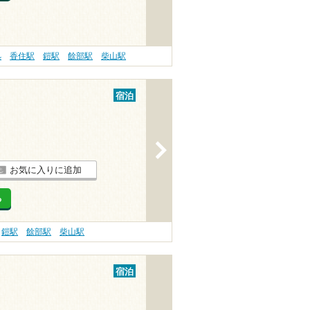
処
香住駅
鎧駅
餘部駅
柴山駅
宿泊
>
お気に入りに追加
る
鎧駅
餘部駅
柴山駅
宿泊