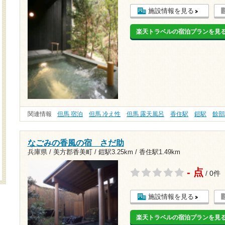
施設情報を見る
楽天トラベルの宿泊プランを見
関連情報
但馬 宿泊
但馬 冷え性
但馬 露天風呂
香住駅
鎧駅
餘部
なごみの香風の宿 さだ助
兵庫県 / 美方郡香美町 /
鎧駅3.25km
/
香住駅1.49km
- 点
/ 0件
施設情報を見る
楽天トラベルの宿泊プランを見