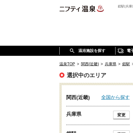
鎧駅(兵
温浴施設を探す
電
温泉TOP
>
関西(近畿)
>
兵庫県
>
鎧駅
選択中のエリア
全国から探す
関西(近畿)
兵庫県
変更