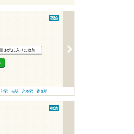
宿泊
>
お気に入りに追加
る
餘部駅
鎧駅
久谷駅
香住駅
宿泊