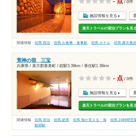
- 点
/ 0件
施設情報を見る
楽天トラベルの宿泊プランを見
関連情報
但馬 宿泊
但馬 お食事・食事処
但馬 ホテル
但馬 露天風
荒神の宿 三宝
兵庫県 / 美方郡香美町 /
鎧駅3.39km
/
香住駅1.36km
- 点
/ 0件
施設情報を見る
楽天トラベルの宿泊プランを見
関連情報
但馬 宿泊
但馬 絶景
但馬 海が見える・海
但馬 24時間
餘部駅