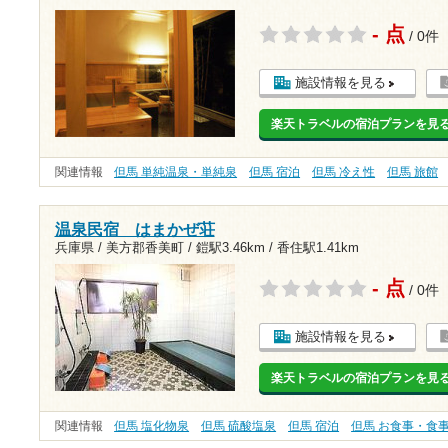
- 点
/ 0件
施設情報を見る
楽天トラベルの宿泊プランを見
関連情報
但馬 単純温泉・単純泉
但馬 宿泊
但馬 冷え性
但馬 旅館
温泉民宿 はまかぜ荘
兵庫県 / 美方郡香美町 /
鎧駅3.46km
/
香住駅1.41km
- 点
/ 0件
施設情報を見る
楽天トラベルの宿泊プランを見
関連情報
但馬 塩化物泉
但馬 硫酸塩泉
但馬 宿泊
但馬 お食事・食