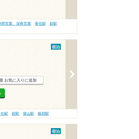
4時間営業、深夜営業
香住駅
鎧駅
宿泊
>
お気に入りに追加
る
香住駅
鎧駅
柴山駅
餘部駅
宿泊