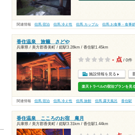
関連情報
但馬 宿泊
但馬 冷え性
但馬 カップル
但馬 お食事・食事
香住温泉 旅籠 さどや
兵庫県 / 美方郡香美町 /
鎧駅3.28km
/
香住駅1.45km
- 点
/ 0件
施設情報を見る
楽天トラベルの宿泊プランを見
関連情報
但馬 宿泊
但馬 冷え性
但馬 旅館
但馬 露天風呂
香住駅
香住温泉 こころのお宿 庵月
兵庫県 / 美方郡香美町 /
鎧駅3.31km
/
香住駅1.44km