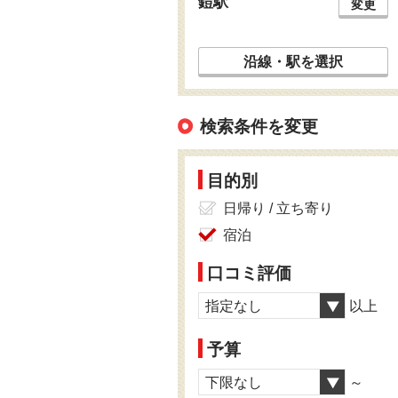
鎧駅
変更
沿線・駅を選択
検索条件を変更
目的別
日帰り / 立ち寄り
宿泊
口コミ評価
指定なし
以上
予算
下限なし
～