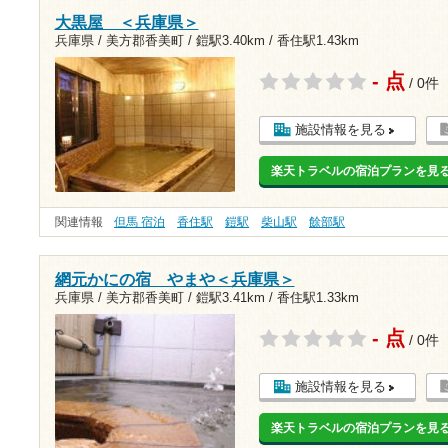
大黒屋 ＜兵庫県＞
兵庫県 / 美方郡香美町 /
鎧駅3.40km
/
香住駅1.43km
- 点
/ 0件
施設情報を見る
楽天トラベルの宿泊プランを見
関連情報
但馬 宿泊
香住駅
鎧駅
柴山駅
餘部駅
網元かにの宿 やまや＜兵庫県＞
兵庫県 / 美方郡香美町 /
鎧駅3.41km
/
香住駅1.33km
- 点
/ 0件
施設情報を見る
楽天トラベルの宿泊プランを見