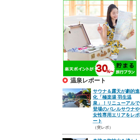
温泉レポート
サウナ＆露天が劇的進
化「極楽湯 羽生温
泉」！リニューアルで
登場のバレルサウナや
女性専用エリアをレポ
ート
（突レポ）