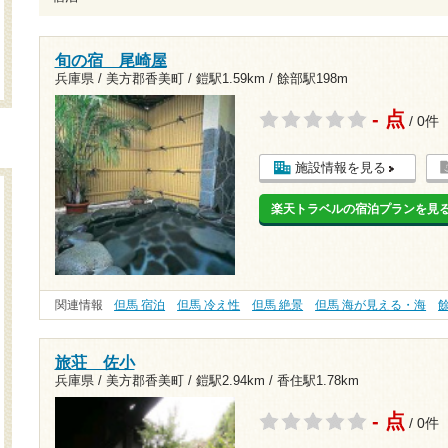
旬の宿 尾崎屋
兵庫県 / 美方郡香美町 /
鎧駅1.59km
/
餘部駅198m
- 点
/ 0件
施設情報を見る
楽天トラベルの宿泊プランを見
関連情報
但馬 宿泊
但馬 冷え性
但馬 絶景
但馬 海が見える・海
旅荘 佐小
兵庫県 / 美方郡香美町 /
鎧駅2.94km
/
香住駅1.78km
- 点
/ 0件