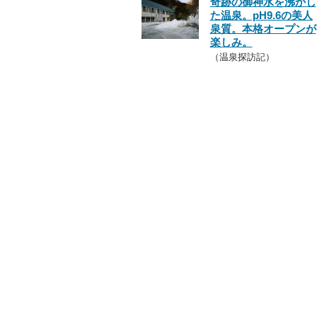
奇跡の御神水を沸かし
た温泉。pH9.6の美人
泉質。本格オープンが
楽しみ。
（温泉探訪記）