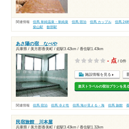
関連情報
但馬 単純温泉・単純泉
但馬 宿泊
但馬 カップル
但馬 2
柴山駅
餘部駅
あさ陽の宿 なべや
兵庫県 / 美方郡香美町 /
鎧駅3.42km
/
香住駅1.43km
- 点
/ 0件
施設情報を見る
楽天トラベルの宿泊プランを見
関連情報
但馬 宿泊
但馬 冷え性
但馬 海が見える・海
但馬 旅館
民宿旅館 川本屋
兵庫県 / 美方郡香美町 /
鎧駅3.43km
/
香住駅1.32km