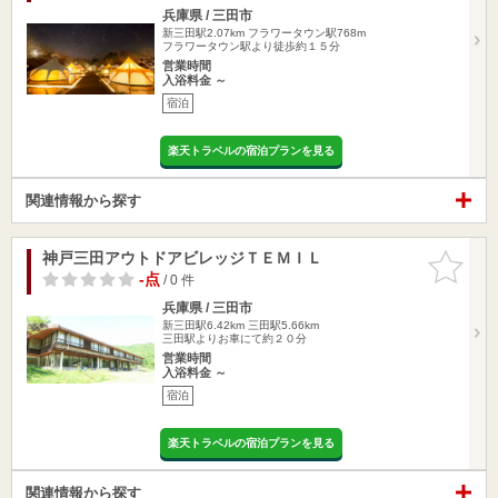
兵庫県 / 三田市
新三田駅2.07km
フラワータウン駅768m
フラワータウン駅より徒歩約１５分
営業時間
入浴料金 ～
宿泊
楽天トラベルの宿泊プランを見る
関連情報から探す
神戸三田アウトドアビレッジＴＥＭＩＬ
お気に入
りに追加
-点
/ 0 件
兵庫県 / 三田市
新三田駅6.42km
三田駅5.66km
三田駅よりお車にて約２０分
営業時間
入浴料金 ～
宿泊
楽天トラベルの宿泊プランを見る
関連情報から探す