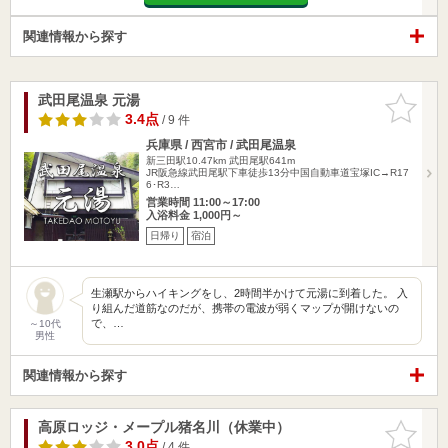
関連情報から探す
武田尾温泉 元湯
お気に入
りに追加
3.4点
/ 9 件
兵庫県 / 西宮市 / 武田尾温泉
新三田駅10.47km
武田尾駅641m
JR阪急線武田尾駅下車徒歩13分中国自動車道宝塚IC→R17
6･R3…
営業時間 11:00～17:00
入浴料金 1,000円～
日帰り
宿泊
生瀬駅からハイキングをし、2時間半かけて元湯に到着した。 入
り組んだ道筋なのだが、携帯の電波が弱くマップが開けないの
で、…
～10代
男性
関連情報から探す
高原ロッジ・メープル猪名川（休業中）
お気に入
りに追加
3.0点
/ 4 件