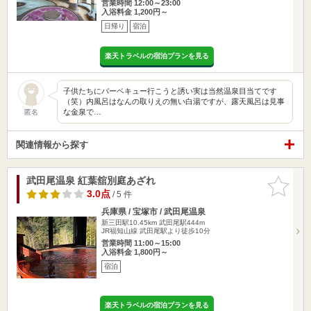
営業時間 12:00～23:00
入浴料金 1,200円～
日帰り
宿泊
楽天トラベルの宿泊プランを見る
子供たちにバーベキュー行こうと誘い実は当然温泉目当てです
（笑）内風呂はなんの取りえの無い白湯ですが、露天風呂は見事
な金泉で…
匿名
関連情報から探す
武田尾温泉 紅葉舘別庭あざれ
お気に入
りに追加
3.0点
/ 5 件
兵庫県 / 宝塚市 / 武田尾温泉
新三田駅10.45km
武田尾駅444m
JR福知山線 武田尾駅より徒歩10分
営業時間 11:00～15:00
入浴料金 1,800円～
宿泊
楽天トラベルの宿泊プランを見る