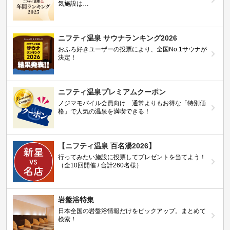
気施設は…
ニフティ温泉 サウナランキング2026
おふろ好きユーザーの投票により、全国No.1サウナが
決定！
ニフティ温泉プレミアムクーポン
ノジマモバイル会員向け 通常よりもお得な「特別価
格」で人気の温泉を満喫できる！
【ニフティ温泉 百名湯2026】
行ってみたい施設に投票してプレゼントを当てよう！
（全10回開催 / 合計260名様）
岩盤浴特集
日本全国の岩盤浴情報だけをピックアップ。まとめて
検索！