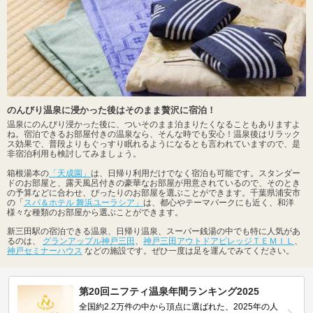
のんびり温泉に浸かった後はそのまま贅沢に宿泊！
温泉にのんびり浸かった後に、ついそのまま泊まりたくなることもありますよ
ね。宿泊できるお部屋付きの温泉なら、そんな時でも安心！温泉後はリラック
ス効果で、普段よりもぐっすり眠れるようになるとも言われていますので、是
非宿泊利用も検討してみましょう。
箱根湯本の
「天成園」
は、日帰り利用だけでなく宿泊も可能です。スタンダー
ドのお部屋と、露天風呂付きの豪華なお部屋が用意されているので、そのとき
の予算などに合わせ、ぴったりのお部屋を選ぶことができます。千葉県浦安市
の「
スパ＆ホテル 舞浜ユーラシア」
は、都心やテーマパークにも近く、和洋
様々な種類のお部屋から選ぶことができます。
新三田駅の宿泊できる温泉、日帰り温泉、スーパー銭湯の中でも特に人気があ
るのは、
グランアップル神戸三田
、
神戸三田アウトドアビレッジＴＥＭＩＬ
、
神戸セミナーハウス
などの施設です。ぜひ一度は足を運んでみてください。
第20回ニフティ温泉年間ランキング2025
全国約2.2万件の中から頂点に選ばれた、2025年の人