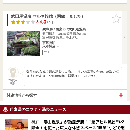
武田尾温泉 マルキ旅館（閉館しました）
お気に入
りに追加
3.4点
/ 5 件
兵庫県 / 西宮市 / 武田尾温泉
新三田駅10.48km
武田尾駅510m
宝塚線武田尾駅より徒歩5分
営業時間
入浴料金 ～
宿泊
数年前の台風で川の氾濫による、川沿いの工事のため、施設の取
り壊しがあり、今は建物無く営業はしていません。
50代～
男性
関連情報から探す
兵庫県のニフティ温泉ニュース
神戸「湊山温泉」が話題沸騰！ "超アヒル風呂"や2
階全面を使った広大な休憩スペース"喫泉"などで魅