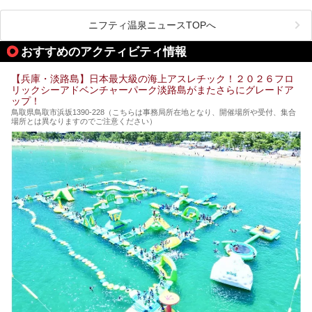
そのなかでも最大の規模を誇る「有馬温泉 太閤の湯」は、
有名な「金泉」と「銀泉」に加え、人工のの炭酸泉まで楽し
める、ある意味「最強」ともいえる施設です。
ニフティ温泉ニュースTOPへ
今回は自慢のお湯をメインにその魅力の数々を紹介します！
おすすめのアクティビティ情報
【兵庫・淡路島】日本最大級の海上アスレチック！２０２６フロ
リックシーアドベンチャーパーク淡路島がまたさらにグレードア
ップ！
鳥取県鳥取市浜坂1390‐228（こちらは事務局所在地となり、開催場所や受付、集合
場所とは異なりますのでご注意ください）