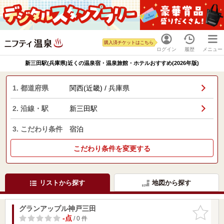
購入済チケットはこちら
ログイン
履歴
メニュー
新三田駅(兵庫県)近くの温泉宿・温泉旅館・ホテルおすすめ(2026年版)
1. 都道府県
関西(近畿) / 兵庫県
2. 沿線・駅
新三田駅
3. こだわり条件
宿泊
こだわり条件を変更する
リストから探す
地図から探す
グランアップル神戸三田
お気に入
りに追加
-点
/ 0 件