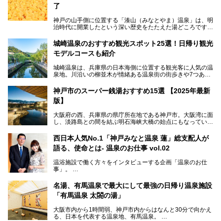
了
神戸の山手側に位置する「湊山（みなとやま）温泉」は、明
治時代に開業したという深い歴史をたたえた湯どころです。
そんな長寿の温泉が今、話題となっています。理由は湯船い
っぱいに浮かぶアヒルちゃん。さらに、ゆったりくつろげて
城崎温泉のおすすめ観光スポット25選！日帰り観光
コワーキングも可能な休憩スペースも人気に。斬新な企画や
モデルコースも紹介
設備で人々をアッと驚かせる湊山温泉の魅力をリポートしま
す。
城崎温泉は、兵庫県の日本海側に位置する観光客に人気の温
泉地。川沿いの柳並木が情緒ある温泉街の街歩きや7つある
外湯巡り、ロープウェイからの絶景、冬のカニ料理などで知
られています。鉄道の駅から温泉街が近く、歩いて回るのに
神戸市のスーパー銭湯おすすめ15選 【2025年最新
ちょうどよい規模で、日帰りでの訪問にもおすすめです。
版】
この記事では、城崎温泉と周辺の見どころから厳選した25
大阪府の西、兵庫県の県庁所在地である神戸市。大阪湾に面
の観光スポットをピックアップ。温泉やご当地グルメなどを
し、淡路島との間を結ぶ明石海峡大橋の始点にもなっていま
盛り込んだ日帰り観光モデルコースも紹介しているので、ぜ
す。古くから港町として栄え、異国情緒の残る異人館街や中
ひ参考にしてくださいね！
華街をはじめ、きらびやかに発展したハーバーランドなど、
西日本人気No.1「神戸みなと温泉 蓮」総支配人が
人気観光スポットもめじろ押しです。
語る、使命とは- 温泉のお仕事 vol.02
そして、温泉好きの視点から見ると、神戸市といえば何とい
っても「有馬温泉」。日本三古湯の一角をなす、歴史ある名
温浴施設で働く方々をインタビューする企画「温泉のお仕
湯です。そのお湯をリーズナブルに体験できる健康ランドや
事」。
スーパー銭湯があったら……。今回はそんな希望に沿う施設
第2弾はニフティ温泉年間ランキング2018で全国総合ランキ
も含め、おすすめのスパ銭をピックアップしてご紹介してい
ング西日本1位、2年連続「ベストオブ宿泊賞」に輝いた
きます！
名湯、有馬温泉で最大にして最強の日帰り温泉施設
「神戸みなと温泉 蓮」の魅力に迫りました！
「有馬温泉 太閤の湯」
大阪市内から1時間弱、神戸市内からはなんと30分で向かえ
る、日本を代表する温泉地、有馬温泉。