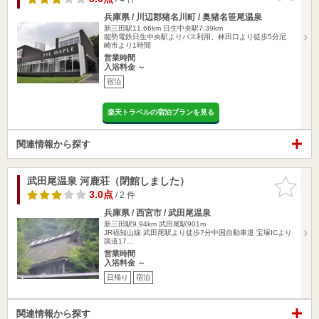
兵庫県 / 川辺郡猪名川町 / 奥猪名笹尾温泉
新三田駅11.66km
日生中央駅7.39km
能勢電鉄日生中央駅よりバス利用、林田口より徒歩5分尼
崎市より1時間
営業時間
入浴料金 ～
宿泊
楽天トラベルの宿泊プランを見る
関連情報から探す
武田尾温泉 河鹿荘（閉館しました）
お気に入
りに追加
3.0点
/ 2 件
兵庫県 / 西宮市 / 武田尾温泉
新三田駅9.94km
武田尾駅901m
JR福知山線 武田尾駅より徒歩7分中国自動車道 宝塚ICより
国道17…
営業時間
入浴料金 ～
日帰り
宿泊
関連情報から探す