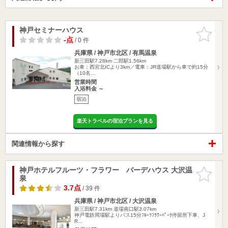
神戸セミナーハウス
お気に入
りに追加
-点
/ 0 件
兵庫県 / 神戸市北区 / 有馬温泉
新三田駅7.28km
二郎駅1.56km
お車：西宮北ICより3km／電車：JR道場駅から車で約15分
（10名…
営業時間
入浴料金 ～
宿泊
楽天トラベルの宿泊プランを見る
関連情報から探す
神戸ホテルフルーツ・フラワー バーデハウス 大沢温
お気に入
泉
りに追加
3.7点
/ 39 件
兵庫県 / 神戸市北区 / 大沢温泉
新三田駅7.31km
道場南口駅3.07km
神戸電鉄岡場駅よりバス15分ﾌﾙｰﾂﾌﾗﾜｰﾊﾟｰｸ停留所下車、J
R…