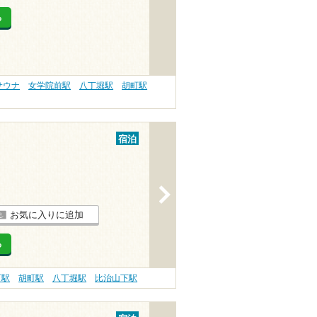
る
サウナ
女学院前駅
八丁堀駅
胡町駅
宿泊
>
お気に入りに追加
る
町駅
胡町駅
八丁堀駅
比治山下駅