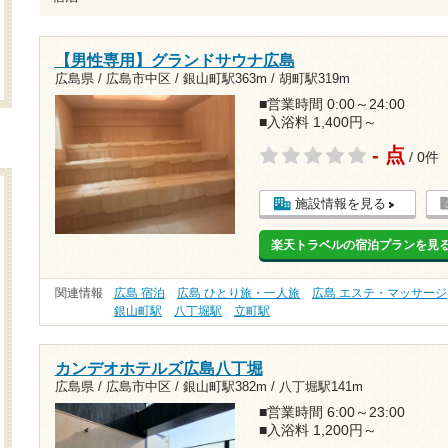
【男性専用】グランドサウナ広島
広島県 / 広島市中区 /
銀山町駅363m
/
胡町駅319m
■営業時間 0:00～24:00
■入浴料 1,400円～
- 点
/ 0件
施設情報を見る
楽天トラベルの宿泊プランを見
関連情報
広島 宿泊
広島 ひとり旅・一人旅
広島 エステ・マッサージ
銀山町駅
八丁堀駅
立町駅
カンデオホテルズ広島八丁堀
広島県 / 広島市中区 /
銀山町駅382m
/
八丁堀駅141m
■営業時間 6:00～23:00
■入浴料 1,200円～