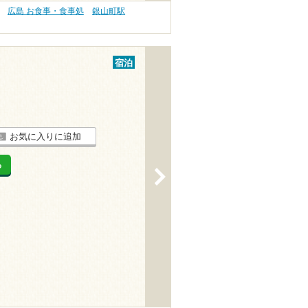
広島 お食事・食事処
銀山町駅
宿泊
お気に入りに追加
る
>