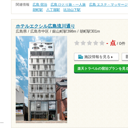
関連情報
広島 宿泊
広島 ひとり旅・一人旅
広島 エステ・マッサージ
胡町駅
八丁堀駅
比治山下駅
ホテルエクシル広島流川通り
広島県 / 広島市中区 /
銀山町駅398m
/
胡町駅301m
- 点
/ 0件
施設情報を見る
楽天トラベルの宿泊プランを見