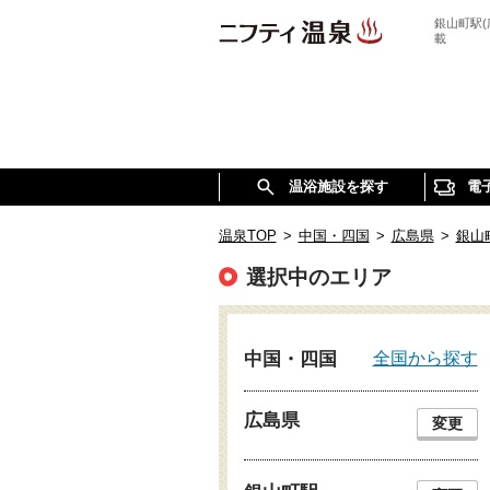
銀山町駅
載
温浴施設を探す
電
温泉TOP
>
中国・四国
>
広島県
>
銀山
選択中のエリア
全国から探す
中国・四国
広島県
変更