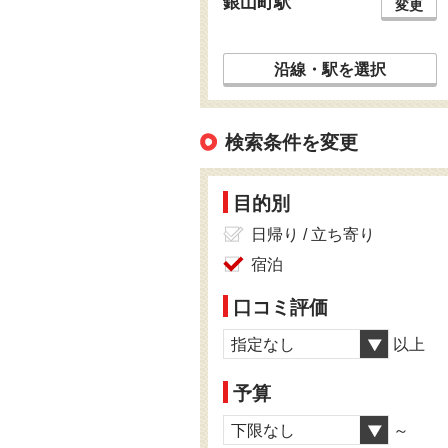
銀山町駅
変更
沿線・駅を選択
検索条件を変更
目的別
日帰り / 立ち寄り
宿泊
口コミ評価
指定なし
以上
予算
下限なし
～