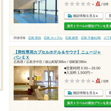
- 点
/ 0件
施設情報を見る
楽天トラベルの宿泊プランを見
関連情報
広島 宿泊
広島 カップル
広島 絶景
広島 子連れOK
八丁
【男性専用カプセルホテル＆サウナ】ニュージャ
パンＥＸ
広島県 / 広島市中区 /
銀山町駅386m
/
胡町駅390m
■営業時間 5:00～26:00
■入浴料 1,500円～
- 点
/ 0件
施設情報を見る
楽天トラベルの宿泊プランを見