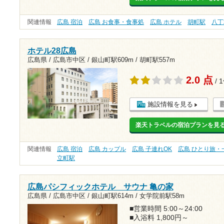
関連情報
広島 宿泊
広島 お食事・食事処
広島 ホテル
胡町駅
八丁
ホテル28広島
広島県 / 広島市中区 /
銀山町駅609m
/
胡町駅557m
2.0 点
/ 
施設情報を見る
楽天トラベルの宿泊プランを見
関連情報
広島 宿泊
広島 カップル
広島 子連れOK
広島 ひとり旅・
立町駅
広島パシフィックホテル サウナ 亀の家
広島県 / 広島市中区 /
銀山町駅614m
/
女学院前駅58m
■営業時間 5:00～24:00
■入浴料 1,800円～