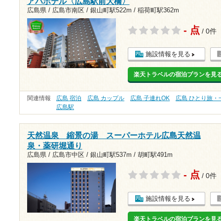
アパホテル〈広島駅前大橋〉
広島県 / 広島市南区 /
銀山町駅522m
/
稲荷町駅362m
- 点
/ 0件
施設情報を見る
楽天トラベルの宿泊プランを見
関連情報
広島 宿泊
広島 カップル
広島 子連れOK
広島 ひとり旅・
広島駅
天然温泉 縮景の湯 スーパーホテル広島天然温
泉・薬研堀通り
広島県 / 広島市中区 /
銀山町駅537m
/
胡町駅491m
- 点
/ 0件
施設情報を見る
楽天トラベルの宿泊プランを見