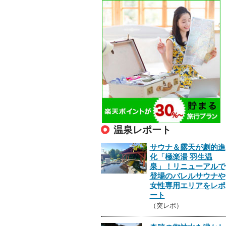
温泉レポート
サウナ＆露天が劇的進
化「極楽湯 羽生温
泉」！リニューアルで
登場のバレルサウナや
女性専用エリアをレポ
ート
（突レポ）