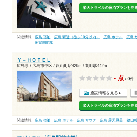
楽天トラベルの宿泊プランを見
関連情報
広島 宿泊
広島 駅近（徒歩10分以内）
広島 ホテル
広島 
縮景園前駅
Ｙ－ＨＯＴＥＬ
広島県 / 広島市中区 /
銀山町駅429m
/
胡町駅442m
- 点
/ 0件
施設情報を見る
楽天トラベルの宿泊プランを見
関連情報
広島 宿泊
広島 ホテル
広島 サウナ
広島 露天風呂
銀山