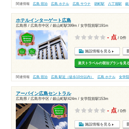
関連情報
広島 宿泊
広島 ホテル
広島 サウナ
胡町駅
八丁堀駅
銀
ホテルインターゲート広島
広島県 / 広島市中区 /
銀山町駅399m
/
女学院前駅191m
- 点
/ 0件
施設情報を見る
楽天トラベルの宿泊プランを見
関連情報
広島 宿泊
広島 駅近（徒歩10分以内）
広島 ホテル
女学
アーバイン広島セントラル
広島県 / 広島市中区 /
銀山町駅424m
/
女学院前駅153m
- 点
/ 0件
施設情報を見る