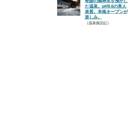
奇跡の御神水を沸かし
た温泉。pH9.6の美人
泉質。本格オープンが
楽しみ。
（温泉探訪記）