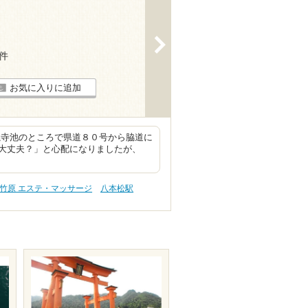
>
5件
お気に入りに追加
滝寺池のところで県道８０号から脇道に
大丈夫？」と心配になりましたが、
竹原 エステ・マッサージ
八本松駅