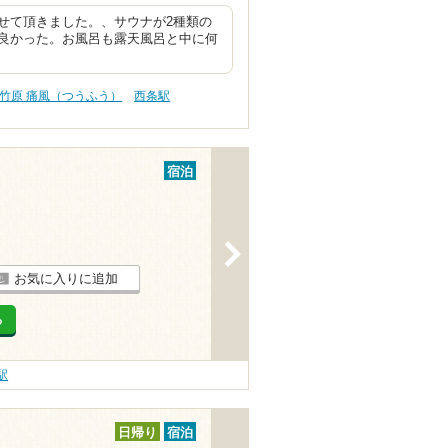
せて頂きました。、サウナが2種類の
良かった。お風呂も露天風呂と中に何
竹原 痛風（つうふう）
西条駅
宿泊
>
お気に入りに追加
る
駅
日帰り
宿泊