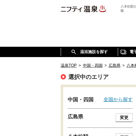
八本松駅
載
温浴施設を探す
電
温泉TOP
>
中国・四国
>
広島県
>
八本
選択中のエリア
全国から探す
中国・四国
広島県
変更