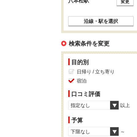
八本松駅
変更
沿線・駅を選択
検索条件を変更
目的別
日帰り / 立ち寄り
宿泊
口コミ評価
指定なし
以上
予算
下限なし
～