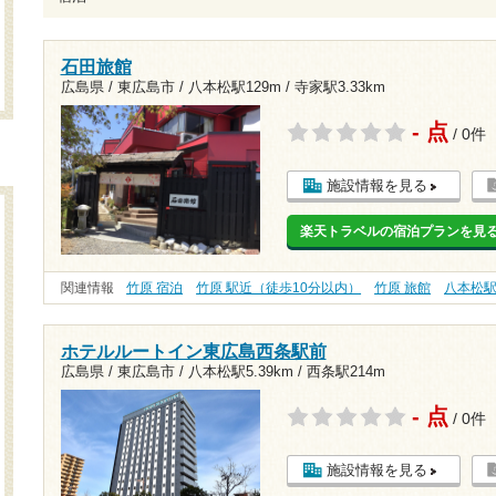
石田旅館
広島県 / 東広島市 /
八本松駅129m
/
寺家駅3.33km
- 点
/ 0件
施設情報を見る
楽天トラベルの宿泊プランを見
関連情報
竹原 宿泊
竹原 駅近（徒歩10分以内）
竹原 旅館
八本松
ホテルルートイン東広島西条駅前
広島県 / 東広島市 /
八本松駅5.39km
/
西条駅214m
- 点
/ 0件
施設情報を見る