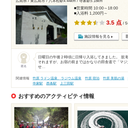
広島県 / 東広島市 /
八本松駅4.44km
/
寺家駅5.18km
■営業時間 10:00～18:00
■入浴料 1,200円～
3.5 点
/ 
施設情報を見る
日曜日の午後２時頃に日帰り入浴してきました。 並
それますが、お宿の前まではかなりの田舎道で「マジ
匿名
せ…
関連情報
竹原 ラドン温泉、ラジウム温泉
竹原 宿泊
竹原 美肌の湯
寺家駅
西条駅
上三田駅
おすすめのアクティビティ情報