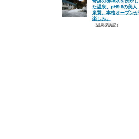
奇跡の御神水を沸かし
た温泉。pH9.6の美人
泉質。本格オープンが
楽しみ。
（温泉探訪記）