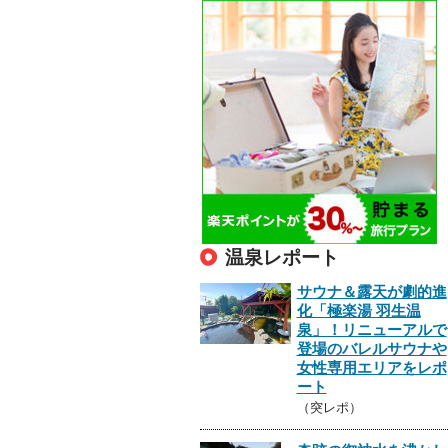
温泉レポート
サウナ＆露天が劇的進
化「極楽湯 羽生温
泉」！リニューアルで
登場のバレルサウナや
女性専用エリアをレポ
ート
（突レポ）