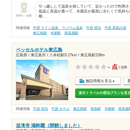
引っ越しして温泉を探していて、近かったので利用さ
低温と高温が選べて、水風呂が最高に冷たくて気持ち
50代～ 女性
種…
関連情報
竹原 ラドン温泉、ラジウム温泉
竹原 宿泊
竹原 美肌の湯
東広島駅
寺家駅
西高屋駅
ベッセルホテル東広島
広島県 / 東広島市 /
八本松駅9.27km
/
東広島駅238m
- 点
/ 0件
施設情報を見る
楽天トラベルの宿泊プランを見
関連情報
竹原 宿泊
竹原 ホテル
東広島駅
西条駅
寺家駅
西高屋
並滝寺 湖粋園（閉館しました）