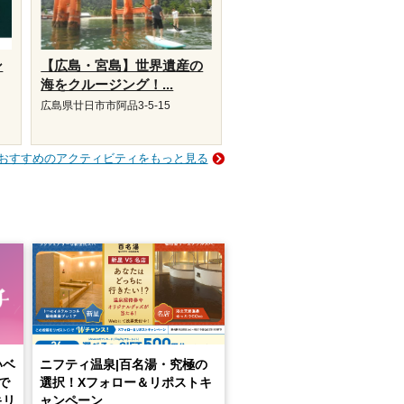
ン
【広島・宮島】世界遺産の
海をクルージング！...
広島県廿日市市阿品3-5-15
おすすめのアクティビティをもっと見る
いベ
ニフティ温泉|百名湯・究極の
で
選択！Xフォロー＆リポストキ
キリ
ャンペーン