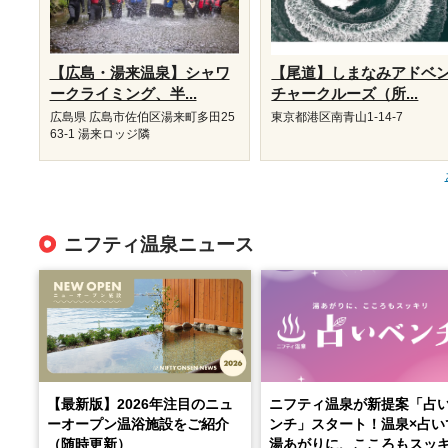
【広島・湯来温泉】シャワ
【尾道】しまなみアドベ
ークライミング、半...
チャークルーズ（所...
広島県 広島市佐伯区湯来町多田25
東京都港区南青山1-14-7
63-1 湯来ロッジ隣
ニフティ温泉ニュース
【最新版】2026年注目のニュ
ニフティ温泉が新提案「占
ーオープン温浴施設をご紹介
ンチ」スタート！温泉×占い
（随時更新）
湯あがりに、こころもスッ