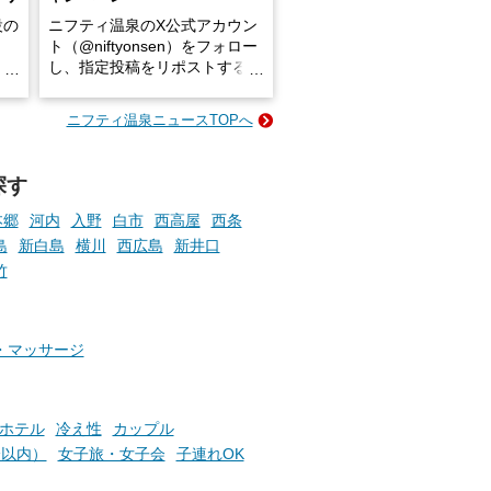
設の
ニフティ温泉のX公式アカウン
ト（@niftyonsen）をフォロー
し、指定投稿をリポストする
占い
と、抽選で各回26（ふろ）名
な
様（合計260名様）に選べるe-
ニフティ温泉ニュースTOPへ
ン
GIFT500円分をプレゼントい
たします。
探す
楽し
ふろ
本郷
河内
入野
白市
西高屋
西条
島
新白島
横川
西広島
新井口
竹
・マッサージ
ホテル
冷え性
カップル
分以内）
女子旅・女子会
子連れOK