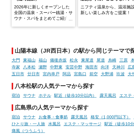
2026年に新しくオープンした
ニフティ温泉から、温浴施
全国の温泉・スーパー銭湯・サ
新しい楽しみ方をご提案！
ウナ・スパをまとめてご紹介！
※随時更新しています
温泉で体を癒したあとに、
でこころもスッキリ──そん
天然温泉や露天風呂、注目のサ
新体験が楽しめる「占いベ
ウナなど、こだわりの魅力がつ
チ」を展開中♨
まったスポットが続々登場して
山陽本線（JR西日本）の駅から同じテーマで
います。
手相やタロットなど気軽に
現地取材記事もあわせて紹介し
める占いで、“ととのう”お
大門
東福山
福山
備後赤坂
松永
東尾道
尾道
糸崎
三原
ていますので、気になる施設は
時間を、もっと特別に。
寺家
八本松
瀬野
中野東
安芸中野
海田市
向洋
天神川
広
ぜひチェックして次のおでかけ
五日市
廿日市
宮内串戸
阿品
宮島口
前空
大野浦
玖波
大
先の参考にしてみてください
ね。
八本松駅の人気テーマから探す
宿泊
サウナ
ホテル
駅近（徒歩10分以内）
露天風呂
エステ
広島県の人気テーマから探す
宿泊
サウナ
お食事・食事処
露天風呂
格安（1,000円以下）
ひとり旅・一人旅
水風呂
エステ・マッサージ
駅近（徒歩10
痛風（つうふう）