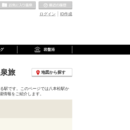
お気に入りの温泉
最近の履歴
ログイン
ID作成
グ
岩盤浴
温泉旅
地図から探す
走る駅です。このページでは八本松駅か
湯情報をご紹介します。