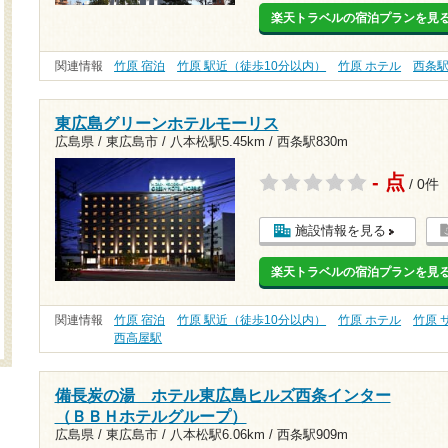
楽天トラベルの宿泊プランを見
関連情報
竹原 宿泊
竹原 駅近（徒歩10分以内）
竹原 ホテル
西条
東広島グリーンホテルモーリス
広島県 / 東広島市 /
八本松駅5.45km
/
西条駅830m
- 点
/ 0件
施設情報を見る
楽天トラベルの宿泊プランを見
関連情報
竹原 宿泊
竹原 駅近（徒歩10分以内）
竹原 ホテル
竹原 
西高屋駅
備長炭の湯 ホテル東広島ヒルズ西条インター
（ＢＢＨホテルグループ）
広島県 / 東広島市 /
八本松駅6.06km
/
西条駅909m