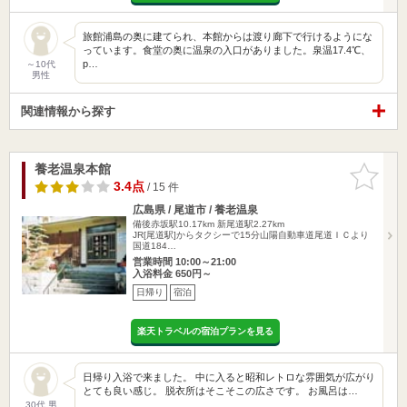
旅館浦島の奥に建てられ、本館からは渡り廊下で行けるようにな
っています。食堂の奥に温泉の入口がありました。泉温17.4℃、
p…
～10代
男性
関連情報から探す
養老温泉本館
お気に入
りに追加
3.4点
/ 15 件
広島県 / 尾道市 / 養老温泉
備後赤坂駅10.17km
新尾道駅2.27km
JR[尾道駅]からタクシーで15分山陽自動車道尾道ＩＣより
国道184…
営業時間 10:00～21:00
入浴料金 650円～
日帰り
宿泊
楽天トラベルの宿泊プランを見る
日帰り入浴で来ました。 中に入ると昭和レトロな雰囲気が広がり
とても良い感じ。 脱衣所はそこそこの広さです。 お風呂は…
30代 男