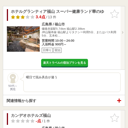
ホテルグランティア福山 スーパー健康ランド華のゆ
お気に入
りに追加
3.4点
/ 13 件
広島県 / 福山市
備後赤坂駅5.74km
福山駅2.38km
JR山陽本線 福山駅よりタクシー利用5分、またはバス利用
5分、五本松…
営業時間 10:00～24:00
入浴料金 900円～
日帰り
宿泊
楽天トラベルの宿泊プランを見る
曜日で混み具合が違う
50代～
男性
関連情報から探す
カンデオホテルズ福山
お気に入
りに追加
-点
/ 1 件