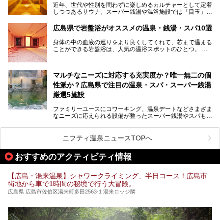
近年、世代や性別を問わずに楽しめるカルチャーとして定着
しつつあるサウナ。スーパー銭湯や温浴施設では「目玉」と
して積極的にアピールしているお店も数多くあります。じん
わりと身体の内部を温めて発汗を促すサウナは、リフレッシ
広島県で岩盤浴がオススメの温泉・銭湯・スパ10選
ュ効果はもちろん、代謝が高まり健康や美容にも良い影響が
期待されます。今回はそんなサウナにこだわった、広島県内
身体の中の血液の巡りをより良くしてくれて、芯まで温まる
のオススメ温泉・銭湯・スパ10ヶ所を紹介させていただき
ことができる岩盤浴は、人気の温浴スポットのひとつ。
ます。
いつもよりも疲れた時や、心身共に癒されたい時にはおすす
めの場所です。
ここでは、温泉や銭湯と一緒に岩盤浴が楽しむことができ
マルチなニーズに対応する充実度か？唯一無二の個
る、広島県でオススメの温泉・銭湯・スパをご紹介していき
ます！
性派か？広島県で注目の温泉・スパ・スーパー銭湯
厳選5施設
ファミリーユースにコワーキング、温泉デートなどさまざま
なニーズに応えられる設備が整ったスーパー銭湯やスパも、
テーマに沿った世界観や息をのむようなオーシャンビューと
いった個性が魅力の温泉も、どちらも充実している広島県。
今回は、そんな広島県にある温浴施設のなかから、筆者が
ニフティ温泉ニュースTOPへ
「一度訪ねてみたい」と気になっている魅力的な施設を5件
ピックアップして紹介します。
おすすめのアクティビティ情報
※2021/07/30時点の情報です。
【広島・湯来温泉】シャワークライミング、半日コース！広島市
街地から車で1時間の秘境で行う大冒険。
広島県 広島市佐伯区湯来町多田2563-1 湯来ロッジ隣