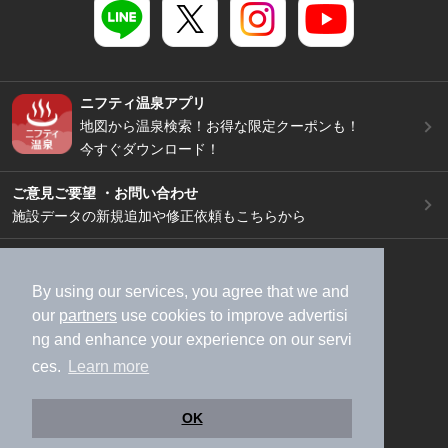
ニフティ温泉アプリ
地図から温泉検索！お得な限定クーポンも！
今すぐダウンロード！
ご意見ご要望 ・お問い合わせ
施設データの新規追加や修正依頼もこちらから
スマートフォン
/
PC
加盟店募集（資料請求）
広告出稿のご案内
By using our services, you agree that we and
our
partners
use cookies to improve advertisi
利用規約
ライフスタイルMEMBERS+規約
ng and enhance your experience on our servi
特定商取引法に基づく表記
ヘルプ
採用情報
ces.
Learn more
運営会社
個人情報保護ポリシー
©NIFTY Lifestyle Co., Ltd.
OK