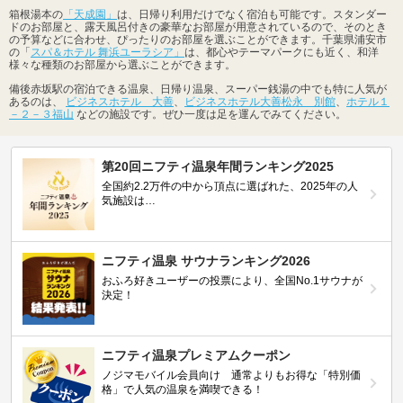
箱根湯本の
「天成園」
は、日帰り利用だけでなく宿泊も可能です。スタンダー
ドのお部屋と、露天風呂付きの豪華なお部屋が用意されているので、そのとき
の予算などに合わせ、ぴったりのお部屋を選ぶことができます。千葉県浦安市
の「
スパ＆ホテル 舞浜ユーラシア」
は、都心やテーマパークにも近く、和洋
様々な種類のお部屋から選ぶことができます。
備後赤坂駅の宿泊できる温泉、日帰り温泉、スーパー銭湯の中でも特に人気が
あるのは、
ビジネスホテル 大善
、
ビジネスホテル大善松永 別館
、
ホテル１
－２－３福山
などの施設です。ぜひ一度は足を運んでみてください。
第20回ニフティ温泉年間ランキング2025
全国約2.2万件の中から頂点に選ばれた、2025年の人
気施設は…
ニフティ温泉 サウナランキング2026
おふろ好きユーザーの投票により、全国No.1サウナが
決定！
ニフティ温泉プレミアムクーポン
ノジマモバイル会員向け 通常よりもお得な「特別価
格」で人気の温泉を満喫できる！