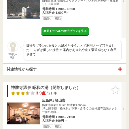
山陽新幹線 福山駅よりタクシー・バス利用約30分（送迎あ
り）山陽自動…
営業時間 11:00～18:00
入浴料金 1,600円～
日帰り
宿泊
楽天トラベルの宿泊プランを見る
日帰りプランの昼食とお風呂とゆうことで利用させて頂きまし
た！ 先ずは優しい接待で 案内があり気分良く緊張感もなく利用
させて…
50代～
男性
関連情報から探す
神勝寺温泉 昭和の湯（閉館しました）
お気に入
りに追加
3.9点
/ 21 件
広島県 / 福山市
備後赤坂駅5.88km
松永駅4.92km
JR山陽本線「松永駅」下車－みろくの里神勝寺温泉タクシ
ー(15分)山…
営業時間 11:00～21:00
入浴料金 500円～
日帰り
宿泊