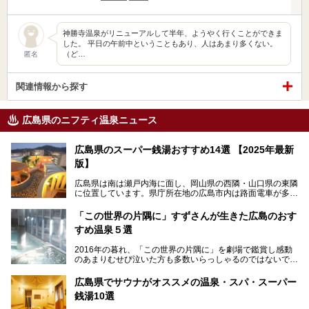
神勝寺温泉がリニューアルして半年、ようやく行くことができま
した。 平日の午前中ということもあり、人はあまり多くない。
（ど…
匿名
関連情報から探す
広島県のニフティ温泉ニュース
広島県のスーパー銭湯おすすめ14選 【2025年最新
版】
広島県は南は瀬戸内海に面し、岡山県の西隣・山口県の東隣
に位置しています。県庁所在地の広島市内は路面電車が多数
走る風景でも知られています。
厳島神社と原爆ドームの2つの世界文化遺産があり、年間を
「この世界の片隅に」すずさんが生きた広島のおす
通して多数の観光客が訪れます。工業都市として栄えた呉市
すめ温泉５選
や、坂の町・尾道市など、ゆっくり訪れたい町や観光スポッ
トがいっぱいの魅力的な県です。全国生産量1位のかきやレ
2016年の暮れ、「この世界の片隅に」を劇場で鑑賞し感動
モン、全国にファンが多い広島風お好み焼きなどのグルメも
のあまりむせび泣いた方も多数いらっしゃるのではないでし
充実。
ょうか。
温泉施設も多彩です。今回は、広島県でおすすめのスーパー
あの夏のヒロシマを生きた主人公すずさんの笑顔が、今もど
銭湯をご紹介します。
広島県でサウナがオススメの温泉・スパ・スーパー
こかに輝きつづけていることをふと思い浮かべます。
銭湯10選
そんな映画の舞台となった広島県呉市を中心に、広島のおす
すめ温泉施設をご紹介します！