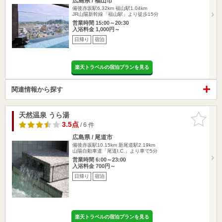
広島県 / 福山市
備後赤坂駅6.32km
福山駅1.04km
JR山陽新幹線「福山駅」より徒歩15分
営業時間 15:00～20:30
入浴料金 1,000円～
日帰り
宿泊
楽天トラベルの宿泊プランを見る
関連情報から探す
天然温泉 うら湯
お気に入
りに追加
3.5点
/ 6 件
広島県 / 尾道市
備後赤坂駅10.15km
新尾道駅2.19km
山陽自動車道「尾道I.C.」より車で5分
営業時間 6:00～23:00
入浴料金 700円～
日帰り
宿泊
楽天トラベルの宿泊プランを見る