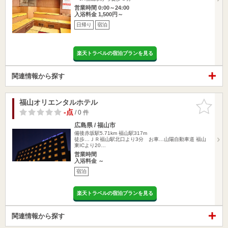
営業時間 0:00～24:00
入浴料金 1,500円～
日帰り
宿泊
楽天トラベルの宿泊プランを見る
関連情報から探す
福山オリエンタルホテル
お気に入
りに追加
-点
/ 0 件
広島県 / 福山市
備後赤坂駅5.71km
福山駅317m
徒歩…ＪＲ福山駅北口より3分 お車…山陽自動車道 福山
東ICより20…
営業時間
入浴料金 ～
宿泊
楽天トラベルの宿泊プランを見る
関連情報から探す