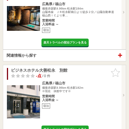
広島県 / 福山市
備後赤坂駅4.96km
松永駅184m
山陽本線 ＪＲ松永駅南口より徒歩２分／山陽自動車道
福山西ＩＣより車…
営業時間
入浴料金 ～
宿泊
楽天トラベルの宿泊プランを見る
関連情報から探す
ビジネスホテル大善松永 別館
お気に入
りに追加
-点
/ 0 件
広島県 / 福山市
備後赤坂駅4.96km
松永駅182m
※現在 休館中です※
営業時間
入浴料金 ～
宿泊