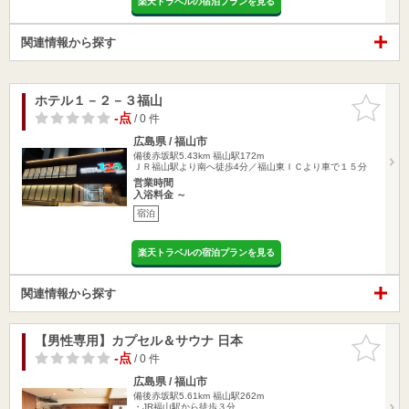
楽天トラベルの宿泊プランを見る
関連情報から探す
ホテル１－２－３福山
お気に入
りに追加
-点
/ 0 件
広島県 / 福山市
備後赤坂駅5.43km
福山駅172m
ＪＲ福山駅より南へ徒歩4分／福山東ＩＣより車で１５分
営業時間
入浴料金 ～
宿泊
楽天トラベルの宿泊プランを見る
関連情報から探す
【男性専用】カプセル＆サウナ 日本
お気に入
りに追加
-点
/ 0 件
広島県 / 福山市
備後赤坂駅5.61km
福山駅262m
・JR福山駅から徒歩３分