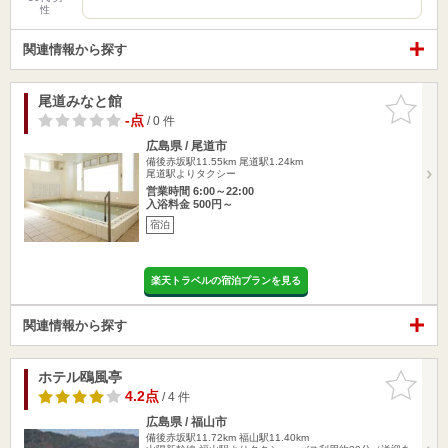
性
関連情報から探す
尾道みなと館
お気に入
りに追加
-点
/ 0 件
広島県 / 尾道市
備後赤坂駅11.55km
尾道駅1.24km
尾道駅よりタクシー
営業時間 6:00～22:00
入浴料金 500円～
宿泊
楽天トラベルの宿泊プランを見る
関連情報から探す
ホテル鴎風亭
お気に入
りに追加
4.2点
/ 4 件
広島県 / 福山市
備後赤坂駅11.72km
福山駅11.40km