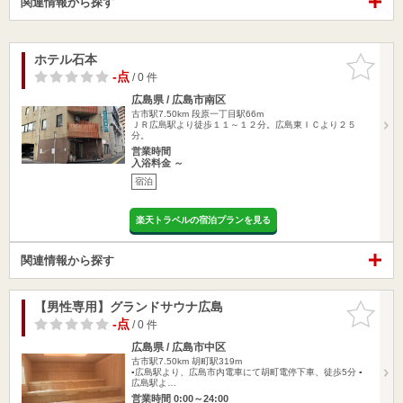
関連情報から探す
ホテル石本
お気に入
りに追加
-点
/ 0 件
広島県 / 広島市南区
古市駅7.50km
段原一丁目駅66m
ＪＲ広島駅より徒歩１１～１２分。広島東ＩＣより２５
分。
営業時間
入浴料金 ～
宿泊
楽天トラベルの宿泊プランを見る
関連情報から探す
【男性専用】グランドサウナ広島
お気に入
りに追加
-点
/ 0 件
広島県 / 広島市中区
古市駅7.50km
胡町駅319m
▪︎広島駅より、広島市内電車にて胡町電停下車、徒歩5分 ▪
広島駅よ…
営業時間 0:00～24:00