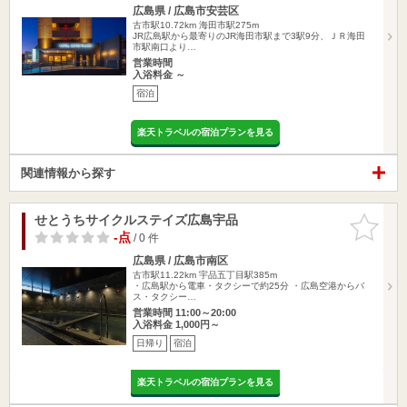
広島県 / 広島市安芸区
古市駅10.72km
海田市駅275m
JR広島駅から最寄りのJR海田市駅まで3駅9分、ＪＲ海田
市駅南口より…
営業時間
入浴料金 ～
宿泊
楽天トラベルの宿泊プランを見る
関連情報から探す
せとうちサイクルステイズ広島宇品
お気に入
りに追加
-点
/ 0 件
広島県 / 広島市南区
古市駅11.22km
宇品五丁目駅385m
・広島駅から電車・タクシーで約25分 ・広島空港からバ
ス・タクシー…
営業時間 11:00～20:00
入浴料金 1,000円～
日帰り
宿泊
楽天トラベルの宿泊プランを見る