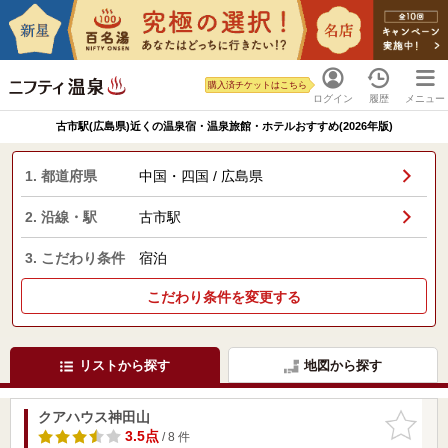
購入済チケットはこちら
ログイン
履歴
メニュー
古市駅(広島県)近くの温泉宿・温泉旅館・ホテルおすすめ(2026年版)
1. 都道府県
中国・四国 / 広島県
2. 沿線・駅
古市駅
3. こだわり条件
宿泊
こだわり条件を変更する
リストから探す
地図から探す
クアハウス神田山
お気に入
りに追加
3.5点
/ 8 件