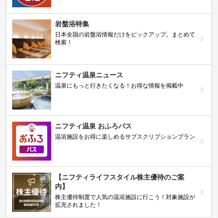
岩盤浴特集
日本全国の岩盤浴情報だけをピックアップ。まとめて
検索！
ニフティ温泉ニュース
温泉にもっと行きたくなる！お得な情報を掲載中
ニフティ温泉 おふろパス
温浴施設をお得に楽しめるサブスクリプションプラン
【ニフティライフスタイル株主優待のご案
内】
株主優待制度で人気の温浴施設に行こう！対象施設が
拡充されました！