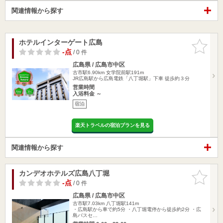
関連情報から探す
ホテルインターゲート広島
お気に入
りに追加
-点
/ 0 件
広島県 / 広島市中区
古市駅6.90km
女学院前駅191m
JR広島駅から広島電鉄「八丁堀駅」下車 徒歩約３分
営業時間
入浴料金 ～
宿泊
楽天トラベルの宿泊プランを見る
関連情報から探す
カンデオホテルズ広島八丁堀
お気に入
りに追加
-点
/ 0 件
広島県 / 広島市中区
古市駅7.03km
八丁堀駅141m
・広島駅から車で約5分 ・八丁堀電停から徒歩約2分 ・広
島バスセ…