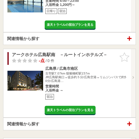
営業時間 6:00～23:00
入浴料金 1,200円～
日帰り
宿泊
楽天トラベルの宿泊プランを見る
関連情報から探す
アークホテル広島駅南 －ルートインホテルズ－
お気に入
りに追加
-点
/ 0 件
広島県 / 広島市南区
古市駅7.07km
猿猴橋町駅157m
JR広島駅南口→徒歩約５分/広島空港→リムジンバスで約5
0分/広島港…
営業時間
入浴料金 ～
宿泊
楽天トラベルの宿泊プランを見る
関連情報から探す