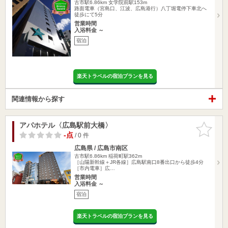
古市駅6.86km
女学院前駅153m
路面電車（宮島口、江波、広島港行）八丁堀電停下車北へ
徒歩にて5分
営業時間
入浴料金 ～
宿泊
楽天トラベルの宿泊プランを見る
関連情報から探す
アパホテル〈広島駅前大橋〉
お気に入
りに追加
-点
/ 0 件
広島県 / 広島市南区
古市駅6.86km
稲荷町駅362m
［山陽新幹線＋JR各線］広島駅南口8番出口から徒歩4分
［市内電車］広…
営業時間
入浴料金 ～
宿泊
楽天トラベルの宿泊プランを見る