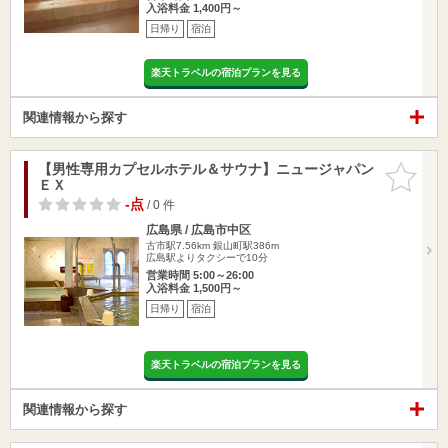
入浴料金 1,400円～
日帰り
宿泊
楽天トラベルの宿泊プランを見る
関連情報から探す
【男性専用カプセルホテル＆サウナ】ニュージャパン
お気に入
ＥＸ
りに追加
-点
/ 0 件
広島県 / 広島市中区
古市駅7.56km
銀山町駅386m
広島駅よりタクシーで10分
営業時間 5:00～26:00
入浴料金 1,500円～
日帰り
宿泊
楽天トラベルの宿泊プランを見る
関連情報から探す