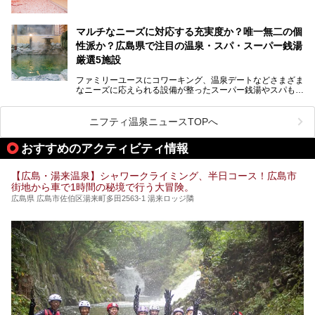
いつもよりも疲れた時や、心身共に癒されたい時にはおすす
めの場所です。
ここでは、温泉や銭湯と一緒に岩盤浴が楽しむことができ
マルチなニーズに対応する充実度か？唯一無二の個
る、広島県でオススメの温泉・銭湯・スパをご紹介していき
ます！
性派か？広島県で注目の温泉・スパ・スーパー銭湯
厳選5施設
ファミリーユースにコワーキング、温泉デートなどさまざま
なニーズに応えられる設備が整ったスーパー銭湯やスパも、
テーマに沿った世界観や息をのむようなオーシャンビューと
いった個性が魅力の温泉も、どちらも充実している広島県。
今回は、そんな広島県にある温浴施設のなかから、筆者が
ニフティ温泉ニュースTOPへ
「一度訪ねてみたい」と気になっている魅力的な施設を5件
ピックアップして紹介します。
おすすめのアクティビティ情報
※2021/07/30時点の情報です。
【広島・湯来温泉】シャワークライミング、半日コース！広島市
街地から車で1時間の秘境で行う大冒険。
広島県 広島市佐伯区湯来町多田2563-1 湯来ロッジ隣