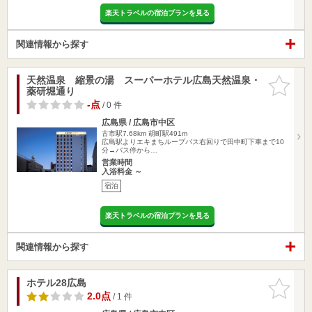
楽天トラベルの宿泊プランを見る
関連情報から探す
天然温泉 縮景の湯 スーパーホテル広島天然温泉・
お気に入
薬研堀通り
りに追加
-点
/ 0 件
広島県 / 広島市中区
古市駅7.68km
胡町駅491m
広島駅よりエキまちループバス右回りで田中町下車まで10
分→バス停から…
営業時間
入浴料金 ～
宿泊
楽天トラベルの宿泊プランを見る
関連情報から探す
ホテル28広島
お気に入
りに追加
2.0点
/ 1 件