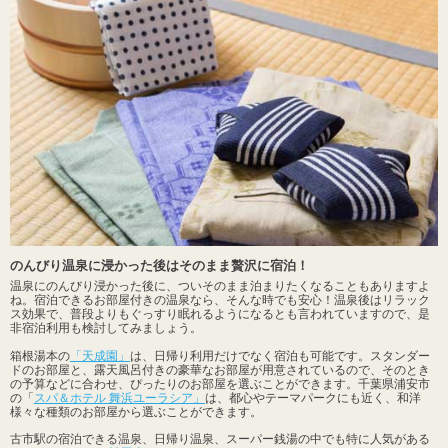
のんびり温泉に浸かった後はそのまま贅沢に宿泊！
温泉にのんびり浸かった後に、ついそのまま泊まりたくなることもありますよ
ね。宿泊できるお部屋付きの温泉なら、そんな時でも安心！温泉後はリラック
ス効果で、普段よりもぐっすり眠れるようになるとも言われていますので、是
非宿泊利用も検討してみましょう。
箱根湯本の
「天成園」
は、日帰り利用だけでなく宿泊も可能です。スタンダー
ドのお部屋と、露天風呂付きの豪華なお部屋が用意されているので、そのとき
の予算などに合わせ、ぴったりのお部屋を選ぶことができます。千葉県浦安市
の「
スパ＆ホテル 舞浜ユーラシア」
は、都心やテーマパークにも近く、和洋
様々な種類のお部屋から選ぶことができます。
古市駅の宿泊できる温泉、日帰り温泉、スーパー銭湯の中でも特に人気がある