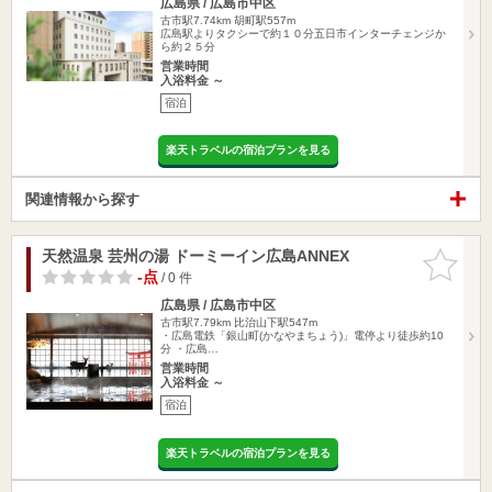
広島県 / 広島市中区
古市駅7.74km
胡町駅557m
広島駅よりタクシーで約１０分五日市インターチェンジか
ら約２５分
営業時間
入浴料金 ～
宿泊
楽天トラベルの宿泊プランを見る
関連情報から探す
天然温泉 芸州の湯 ドーミーイン広島ANNEX
お気に入
りに追加
-点
/ 0 件
広島県 / 広島市中区
古市駅7.79km
比治山下駅547m
・広島電鉄「銀山町(かなやまちょう)」電停より徒歩約10
分 ・広島…
営業時間
入浴料金 ～
宿泊
楽天トラベルの宿泊プランを見る