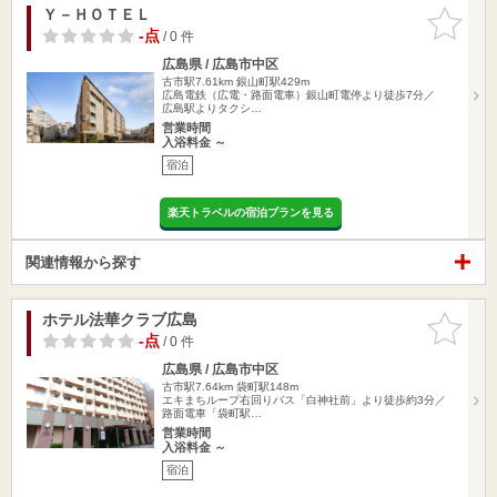
Ｙ－ＨＯＴＥＬ
お気に入
りに追加
-点
/ 0 件
広島県 / 広島市中区
古市駅7.61km
銀山町駅429m
広島電鉄（広電・路面電車）銀山町電停より徒歩7分／
広島駅よりタクシ…
営業時間
入浴料金 ～
宿泊
楽天トラベルの宿泊プランを見る
関連情報から探す
ホテル法華クラブ広島
お気に入
りに追加
-点
/ 0 件
広島県 / 広島市中区
古市駅7.64km
袋町駅148m
エキまちループ右回りバス「白神社前」より徒歩約3分／
路面電車「袋町駅…
営業時間
入浴料金 ～
宿泊