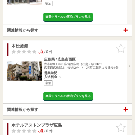
宿泊
楽天トラベルの宿泊プランを見る
関連情報から探す
木松旅館
お気に入
りに追加
-点
/ 0 件
広島県 / 広島市西区
古市駅8.17km
広電西広島（己斐）駅132m
広電西広島駅より徒歩2分 / JR西広島駅より徒歩4分
営業時間
入浴料金 ～
宿泊
楽天トラベルの宿泊プランを見る
関連情報から探す
ホテルアストンプラザ広島
お気に入
りに追加
-点
/ 0 件