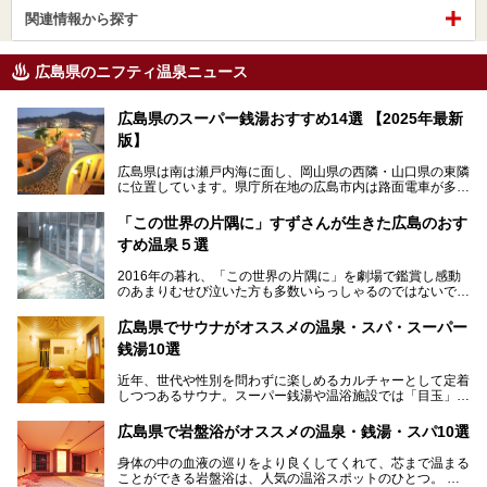
関連情報から探す
広島県のニフティ温泉ニュース
広島県のスーパー銭湯おすすめ14選 【2025年最新
版】
広島県は南は瀬戸内海に面し、岡山県の西隣・山口県の東隣
に位置しています。県庁所在地の広島市内は路面電車が多数
走る風景でも知られています。
厳島神社と原爆ドームの2つの世界文化遺産があり、年間を
「この世界の片隅に」すずさんが生きた広島のおす
通して多数の観光客が訪れます。工業都市として栄えた呉市
すめ温泉５選
や、坂の町・尾道市など、ゆっくり訪れたい町や観光スポッ
トがいっぱいの魅力的な県です。全国生産量1位のかきやレ
2016年の暮れ、「この世界の片隅に」を劇場で鑑賞し感動
モン、全国にファンが多い広島風お好み焼きなどのグルメも
のあまりむせび泣いた方も多数いらっしゃるのではないでし
充実。
ょうか。
温泉施設も多彩です。今回は、広島県でおすすめのスーパー
あの夏のヒロシマを生きた主人公すずさんの笑顔が、今もど
銭湯をご紹介します。
広島県でサウナがオススメの温泉・スパ・スーパー
こかに輝きつづけていることをふと思い浮かべます。
銭湯10選
そんな映画の舞台となった広島県呉市を中心に、広島のおす
すめ温泉施設をご紹介します！
近年、世代や性別を問わずに楽しめるカルチャーとして定着
しつつあるサウナ。スーパー銭湯や温浴施設では「目玉」と
して積極的にアピールしているお店も数多くあります。じん
わりと身体の内部を温めて発汗を促すサウナは、リフレッシ
広島県で岩盤浴がオススメの温泉・銭湯・スパ10選
ュ効果はもちろん、代謝が高まり健康や美容にも良い影響が
期待されます。今回はそんなサウナにこだわった、広島県内
身体の中の血液の巡りをより良くしてくれて、芯まで温まる
のオススメ温泉・銭湯・スパ10ヶ所を紹介させていただき
ことができる岩盤浴は、人気の温浴スポットのひとつ。
ます。