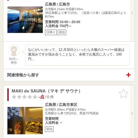
広島県 / 広島市
古市駅4.21km
牛田駅745m
JR広島駅より車で15分。（送迎バス有）山陽道広島ICより
約7km
営業時間 10:00～20:00
入浴料金 750円～
日帰り
宿泊
なにがいいかって、12.月30日といったら大概のスーパー銭湯は
激混みですが混み合うことなく、余裕でお風呂に入って、100
円…
50代～
男性
関連情報から探す
MAKI de SAUNA（マキ デ サウナ）
お気に入
りに追加
-点
/ 0 件
広島県 / 広島市東区
古市駅5.30km
戸坂駅2.97km
広島駅から車で約20分。県道70号経由
営業時間
入浴料金 ～
宿泊