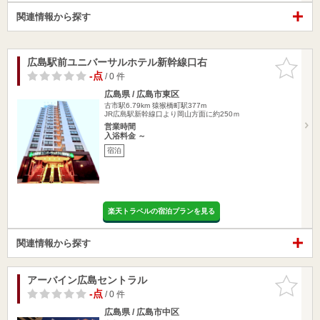
関連情報から探す
広島駅前ユニバーサルホテル新幹線口右
お気に入
りに追加
-点
/ 0 件
広島県 / 広島市東区
古市駅6.79km
猿猴橋町駅377m
JR広島駅新幹線口より岡山方面に約250ｍ
営業時間
入浴料金 ～
宿泊
楽天トラベルの宿泊プランを見る
関連情報から探す
アーバイン広島セントラル
お気に入
りに追加
-点
/ 0 件
広島県 / 広島市中区