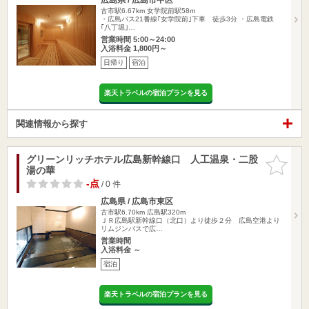
古市駅6.67km
女学院前駅58m
・広島バス21番線｢女学院前｣下車 徒歩3分 ・広島電鉄
｢八丁堀｣…
営業時間 5:00～24:00
入浴料金 1,800円～
日帰り
宿泊
楽天トラベルの宿泊プランを見る
関連情報から探す
グリーンリッチホテル広島新幹線口 人工温泉・二股
お気に入
湯の華
りに追加
-点
/ 0 件
広島県 / 広島市東区
古市駅6.70km
広島駅320m
ＪＲ広島駅新幹線口（北口）より徒歩２分 広島空港より
リムジンバスで広…
営業時間
入浴料金 ～
宿泊
楽天トラベルの宿泊プランを見る