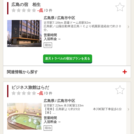
広島の宿 相生
お気に入
りに追加
-点
/ 0 件
広島県 / 広島市中区
古市駅7.16km
原爆ドーム前駅82m
広島駅／山陽自動車道広島ＩＣより祇園新道経由で約２０
分。
営業時間
入浴料金 ～
宿泊
楽天トラベルの宿泊プランを見る
関連情報から探す
ビジネス旅館はらだ
お気に入
りに追加
-点
/ 0 件
広島県 / 広島市中区
古市駅7.22km
本川町駅133m
【電車】広島駅より約15分 本川町駅下車徒歩1分
【車】…
営業時間
入浴料金 ～
宿泊