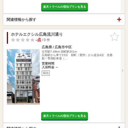
楽天トラベルの宿泊プランを見る
関連情報から探す
ホテルエクシル広島流川通り
お気に入
りに追加
-点
/ 0 件
広島県 / 広島市中区
古市駅7.48km
胡町駅301m
広島駅から車で15分 胡町（電停）から徒歩4分 先着
順！専用駐車場（…
営業時間
入浴料金 ～
宿泊
楽天トラベルの宿泊プランを見る