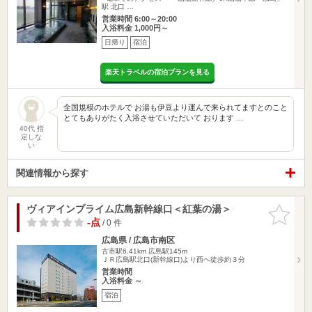
駅 北口 …
営業時間 6:00～20:00
入浴料金 1,000円～
日帰り
宿泊
楽天トラベルの宿泊プランを見る
全国規模のホテルで お湯も伊豆より運んで来られてますとのこと
とてもありがたく入浴させていただいて おります …
40代 指
定しな
い
関連情報から探す
ヴィアインプライム広島新幹線口＜紅葉の湯＞
お気に入
りに追加
-点
/ 0 件
広島県 / 広島市南区
古市駅6.41km
広島駅145m
ＪＲ広島駅北口(新幹線口)より西へ徒歩約３分
営業時間
入浴料金 ～
宿泊