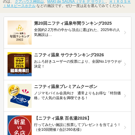
のは、
クアハウス神田山
、
MAKI de SAUNA（マキ デ サウナ）
、
ＨＩＲＯＳＨ
ＩＭＡピースホテル
などの施設です。ぜひ一度は足を運んでみてください。
第20回ニフティ温泉年間ランキング2025
全国約2.2万件の中から頂点に選ばれた、2025年の人
気施設は…
ニフティ温泉 サウナランキング2026
おふろ好きユーザーの投票により、全国No.1サウナが
決定！
ニフティ温泉プレミアムクーポン
ノジマモバイル会員向け 通常よりもお得な「特別価
格」で人気の温泉を満喫できる！
【ニフティ温泉 百名湯2026】
行ってみたい施設に投票してプレゼントを当てよう！
（全10回開催 / 合計260名様）