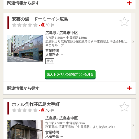
関連情報から探す
安芸の湯 ドーミーイン広島
お気に入
りに追加
-点
/ 0 件
広島県 / 広島市中区
古市駅7.80km
中電前駅139m
広島駅より広島電鉄1番広島港行き中電前駅より徒歩2分/エ
キまちループ…
営業時間
入浴料金 ～
宿泊
楽天トラベルの宿泊プランを見る
関連情報から探す
ホテル呉竹荘広島大手町
お気に入
りに追加
-点
/ 0 件
広島県 / 広島市中区
古市駅7.93km
中電前駅68m
路面電車/広電宇品線「中電前駅」より徒歩約1分！
営業時間
入浴料金 ～