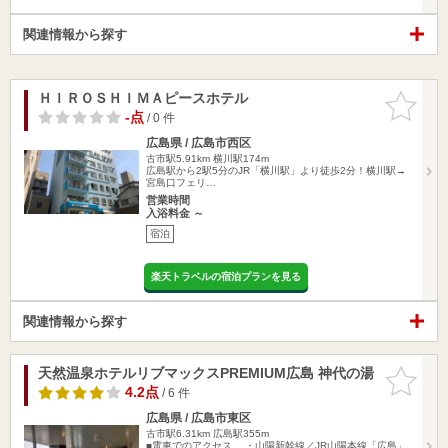
関連情報から探す
ＨＩＲＯＳＨＩＭＡピースホテル
お気に入
りに追加
-点
/ 0 件
広島県 / 広島市西区
古市駅5.91km
横川駅174m
広島駅から2駅5分のJR「横川駅」より徒歩2分！横川駅→
宮島口フェリ…
営業時間
入浴料金 ～
宿泊
楽天トラベルの宿泊プランを見る
関連情報から探す
天然温泉ホテルリブマックスPREMIUM広島 神代の湯
お気に入
りに追加
4.2点
/ 6 件
広島県 / 広島市東区
古市駅6.31km
広島駅355m
■電車でのアクセス ・山陽新幹線／JR山陽本線「広島」