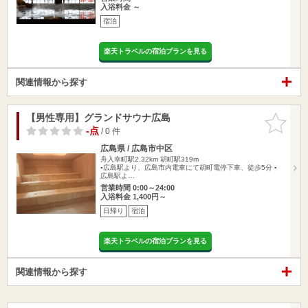
入浴料金 ～
宿泊
楽天トラベルの宿泊プランを見る
関連情報から探す
【男性専用】グランドサウナ広島
お気に入
りに追加
-点
/ 0 件
広島県 / 広島市中区
舟入幸町駅2.32km
胡町駅319m
▪︎広島駅より、広島市内電車にて胡町電停下車、徒歩5分 ▪
広島駅よ…
営業時間 0:00～24:00
入浴料金 1,400円～
日帰り
宿泊
楽天トラベルの宿泊プランを見る
関連情報から探す