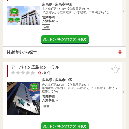
広島県 / 広島市中区
舟入幸町駅2.59km
女学院前駅191m
JR広島駅から広島電鉄「八丁堀駅」下車 徒歩約３分
営業時間
入浴料金 ～
宿泊
楽天トラベルの宿泊プランを見る
関連情報から探す
アーバイン広島セントラル
お気に入
りに追加
-点
/ 0 件
広島県 / 広島市中区
舟入幸町駅2.62km
女学院前駅153m
路面電車（宮島口、江波、広島港行）八丁堀電停下車北へ
徒歩にて5分
営業時間
入浴料金 ～
宿泊
楽天トラベルの宿泊プランを見る