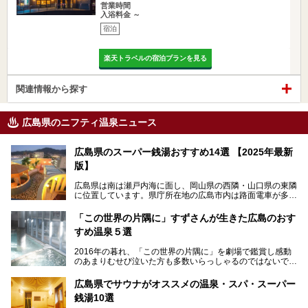
営業時間
入浴料金 ～
宿泊
楽天トラベルの宿泊プランを見る
関連情報から探す
広島県のニフティ温泉ニュース
広島県のスーパー銭湯おすすめ14選 【2025年最新
版】
広島県は南は瀬戸内海に面し、岡山県の西隣・山口県の東隣
に位置しています。県庁所在地の広島市内は路面電車が多数
走る風景でも知られています。
厳島神社と原爆ドームの2つの世界文化遺産があり、年間を
「この世界の片隅に」すずさんが生きた広島のおす
通して多数の観光客が訪れます。工業都市として栄えた呉市
すめ温泉５選
や、坂の町・尾道市など、ゆっくり訪れたい町や観光スポッ
トがいっぱいの魅力的な県です。全国生産量1位のかきやレ
2016年の暮れ、「この世界の片隅に」を劇場で鑑賞し感動
モン、全国にファンが多い広島風お好み焼きなどのグルメも
のあまりむせび泣いた方も多数いらっしゃるのではないでし
充実。
ょうか。
温泉施設も多彩です。今回は、広島県でおすすめのスーパー
あの夏のヒロシマを生きた主人公すずさんの笑顔が、今もど
銭湯をご紹介します。
広島県でサウナがオススメの温泉・スパ・スーパー
こかに輝きつづけていることをふと思い浮かべます。
銭湯10選
そんな映画の舞台となった広島県呉市を中心に、広島のおす