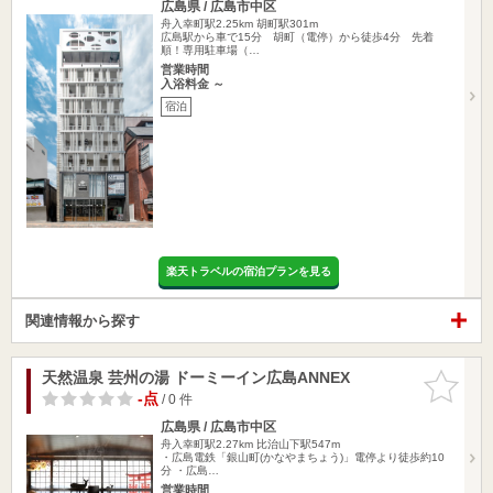
広島県 / 広島市中区
舟入幸町駅2.25km
胡町駅301m
広島駅から車で15分 胡町（電停）から徒歩4分 先着
順！専用駐車場（…
営業時間
入浴料金 ～
宿泊
楽天トラベルの宿泊プランを見る
関連情報から探す
天然温泉 芸州の湯 ドーミーイン広島ANNEX
お気に入
りに追加
-点
/ 0 件
広島県 / 広島市中区
舟入幸町駅2.27km
比治山下駅547m
・広島電鉄「銀山町(かなやまちょう)」電停より徒歩約10
分 ・広島…
営業時間