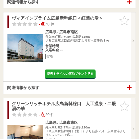
関連情報から探す
ヴィアインプライム広島新幹線口＜紅葉の湯＞
お気に入
りに追加
-点
/ 0 件
広島県 / 広島市南区
舟入幸町駅3.60km
広島駅145m
ＪＲ広島駅北口(新幹線口)より西へ徒歩約３分
営業時間
入浴料金 ～
宿泊
楽天トラベルの宿泊プランを見る
関連情報から探す
グリーンリッチホテル広島新幹線口 人工温泉・二股
お気に入
湯の華
りに追加
-点
/ 0 件
広島県 / 広島市東区
舟入幸町駅3.77km
広島駅320m
ＪＲ広島駅新幹線口（北口）より徒歩２分 広島空港より
リムジンバスで広…