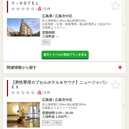
Ｙ－ＨＯＴＥＬ
お気に入
りに追加
-点
/ 0 件
広島県 / 広島市中区
舟入幸町駅2.36km
銀山町駅429m
広島電鉄（広電・路面電車）銀山町電停より徒歩7分／
広島駅よりタクシ…
営業時間
入浴料金 ～
宿泊
楽天トラベルの宿泊プランを見る
関連情報から探す
【男性専用カプセルホテル＆サウナ】ニュージャパン
お気に入
ＥＸ
りに追加
-点
/ 0 件
広島県 / 広島市中区
舟入幸町駅2.36km
銀山町駅386m
広島駅よりタクシーで10分
営業時間 5:00～26:00
入浴料金 1,500円～
日帰り
宿泊