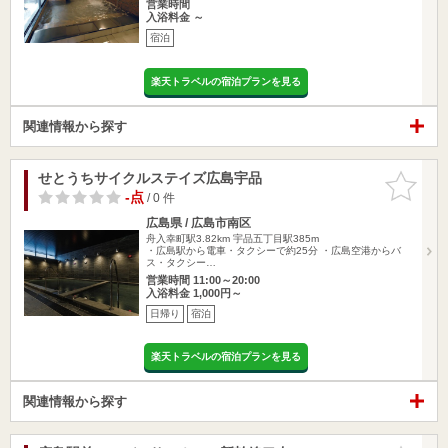
営業時間
入浴料金 ～
宿泊
楽天トラベルの宿泊プランを見る
関連情報から探す
せとうちサイクルステイズ広島宇品
お気に入
りに追加
-点
/ 0 件
広島県 / 広島市南区
舟入幸町駅3.82km
宇品五丁目駅385m
・広島駅から電車・タクシーで約25分 ・広島空港からバ
ス・タクシー…
営業時間 11:00～20:00
入浴料金 1,000円～
日帰り
宿泊
楽天トラベルの宿泊プランを見る
関連情報から探す