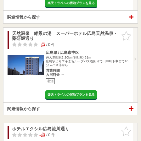
楽天トラベルの宿泊プランを見る
関連情報から探す
天然温泉 縮景の湯 スーパーホテル広島天然温泉・
お気に入
薬研堀通り
りに追加
-点
/ 0 件
広島県 / 広島市中区
舟入幸町駅2.20km
胡町駅491m
広島駅よりエキまちループバス右回りで田中町下車まで10
分→バス停から…
営業時間
入浴料金 ～
宿泊
楽天トラベルの宿泊プランを見る
関連情報から探す
ホテルエクシル広島流川通り
お気に入
りに追加
-点
/ 0 件