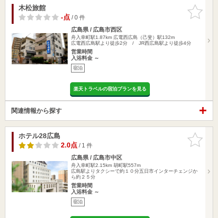
木松旅館
お気に入
りに追加
-点
/ 0 件
広島県 / 広島市西区
舟入幸町駅1.87km
広電西広島（己斐）駅132m
広電西広島駅より徒歩2分 / JR西広島駅より徒歩4分
営業時間
入浴料金 ～
宿泊
楽天トラベルの宿泊プランを見る
関連情報から探す
ホテル28広島
お気に入
りに追加
2.0点
/ 1 件
広島県 / 広島市中区
舟入幸町駅2.15km
胡町駅557m
広島駅よりタクシーで約１０分五日市インターチェンジか
ら約２５分
営業時間
入浴料金 ～
宿泊