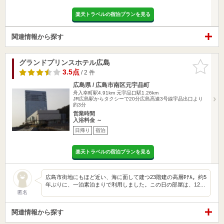
楽天トラベルの宿泊プランを見る
関連情報から探す
グランドプリンスホテル広島
お気に入
りに追加
3.5点
/ 2 件
広島県 / 広島市南区元宇品町
舟入幸町駅4.91km
元宇品口駅1.26km
JR広島駅からタクシーで20分広島高速3号線宇品出口より
約3分
営業時間
入浴料金 ～
日帰り
宿泊
楽天トラベルの宿泊プランを見る
広島市街地にもほど近い、海に面して建つ23階建の高層ﾎﾃﾙ。約5
年ぶりに、一泊素泊まりで利用しました。この日の部屋は、12…
匿名
関連情報から探す