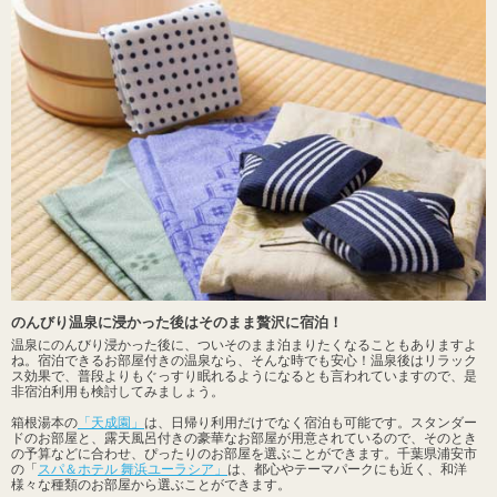
のんびり温泉に浸かった後はそのまま贅沢に宿泊！
温泉にのんびり浸かった後に、ついそのまま泊まりたくなることもありますよ
ね。宿泊できるお部屋付きの温泉なら、そんな時でも安心！温泉後はリラック
ス効果で、普段よりもぐっすり眠れるようになるとも言われていますので、是
非宿泊利用も検討してみましょう。
箱根湯本の
「天成園」
は、日帰り利用だけでなく宿泊も可能です。スタンダー
ドのお部屋と、露天風呂付きの豪華なお部屋が用意されているので、そのとき
の予算などに合わせ、ぴったりのお部屋を選ぶことができます。千葉県浦安市
の「
スパ＆ホテル 舞浜ユーラシア」
は、都心やテーマパークにも近く、和洋
様々な種類のお部屋から選ぶことができます。