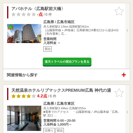
アパホテル〈広島駅前大橋〉
お気に入
りに追加
-点
/ 0 件
広島県 / 広島市南区
舟入幸町駅3.15km
稲荷町駅362m
［山陽新幹線＋JR各線］広島駅南口8番出口から徒歩4分
［市内電車］広…
営業時間
入浴料金 ～
宿泊
楽天トラベルの宿泊プランを見る
関連情報から探す
天然温泉ホテルリブマックスPREMIUM広島 神代の湯
お気に入
りに追加
4.2点
/ 6 件
広島県 / 広島市東区
舟入幸町駅3.49km
広島駅355m
■電車でのアクセス ・山陽新幹線／JR山陽本線「広島」
駅 北口 …
営業時間 6:00～20:00
入浴料金 1,000円～
日帰り
宿泊