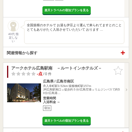
楽天トラベルの宿泊プランを見る
全国規模のホテルで お湯も伊豆より運んで来られてますとのこと
とてもありがたく入浴させていただいて おります …
40代 指
定しな
い
関連情報から探す
アークホテル広島駅南 －ルートインホテルズ－
お気に入
りに追加
-点
/ 0 件
広島県 / 広島市南区
舟入幸町駅3.52km
猿猴橋町駅157m
JR広島駅南口→徒歩約５分/広島空港→リムジンバスで約5
0分/広島港…
営業時間
入浴料金 ～
宿泊
楽天トラベルの宿泊プランを見る