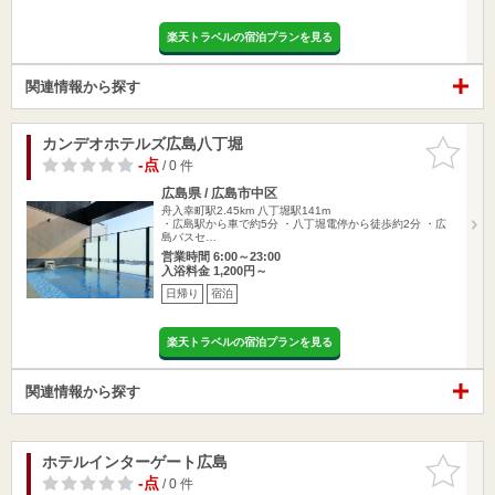
楽天トラベルの宿泊プランを見る
関連情報から探す
カンデオホテルズ広島八丁堀
お気に入
りに追加
-点
/ 0 件
広島県 / 広島市中区
舟入幸町駅2.45km
八丁堀駅141m
・広島駅から車で約5分 ・八丁堀電停から徒歩約2分 ・広
島バスセ…
営業時間 6:00～23:00
入浴料金 1,200円～
日帰り
宿泊
楽天トラベルの宿泊プランを見る
関連情報から探す
ホテルインターゲート広島
お気に入
りに追加
-点
/ 0 件