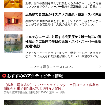
すめ温泉施設をご紹介します！
近年、世代や性別を問わずに楽しめるカルチャーとして定着
しつつあるサウナ。スーパー銭湯や温浴施設では「目玉」と
して積極的にアピールしているお店も数多くあります。じん
わりと身体の内部を温めて発汗を促すサウナは、リフレッシ
広島県で岩盤浴がオススメの温泉・銭湯・スパ10選
ュ効果はもちろん、代謝が高まり健康や美容にも良い影響が
期待されます。今回はそんなサウナにこだわった、広島県内
身体の中の血液の巡りをより良くしてくれて、芯まで温まる
のオススメ温泉・銭湯・スパ10ヶ所を紹介させていただき
ことができる岩盤浴は、人気の温浴スポットのひとつ。
ます。
いつもよりも疲れた時や、心身共に癒されたい時にはおすす
めの場所です。
ここでは、温泉や銭湯と一緒に岩盤浴が楽しむことができ
マルチなニーズに対応する充実度か？唯一無二の個
る、広島県でオススメの温泉・銭湯・スパをご紹介していき
ます！
性派か？広島県で注目の温泉・スパ・スーパー銭湯
厳選5施設
ファミリーユースにコワーキング、温泉デートなどさまざま
なニーズに応えられる設備が整ったスーパー銭湯やスパも、
テーマに沿った世界観や息をのむようなオーシャンビューと
いった個性が魅力の温泉も、どちらも充実している広島県。
今回は、そんな広島県にある温浴施設のなかから、筆者が
ニフティ温泉ニュースTOPへ
「一度訪ねてみたい」と気になっている魅力的な施設を5件
ピックアップして紹介します。
おすすめのアクティビティ情報
※2021/07/30時点の情報です。
【広島・湯来温泉】シャワークライミング、半日コース！広島市
街地から車で1時間の秘境で行う大冒険。
広島県 広島市佐伯区湯来町多田2563-1 湯来ロッジ隣