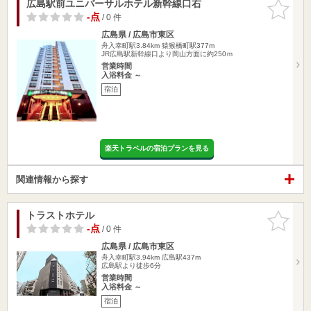
広島駅前ユニバーサルホテル新幹線口右
お気に入
りに追加
-点
/ 0 件
広島県 / 広島市東区
舟入幸町駅3.84km
猿猴橋町駅377m
JR広島駅新幹線口より岡山方面に約250ｍ
営業時間
入浴料金 ～
宿泊
楽天トラベルの宿泊プランを見る
関連情報から探す
トラストホテル
お気に入
りに追加
-点
/ 0 件
広島県 / 広島市東区
舟入幸町駅3.94km
広島駅437m
広島駅より徒歩6分
営業時間
入浴料金 ～
宿泊