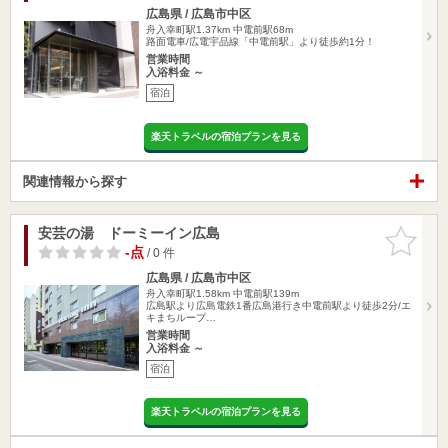
広島県 / 広島市中区
舟入幸町駅1.37km
中電前駅68m
路面電車/広電宇品線「中電前駅」より徒歩約1分！
営業時間
入浴料金 ～
宿泊
楽天トラベルの宿泊プランを見る
関連情報から探す
安芸の湯 ドーミーイン広島
お気に入
りに追加
-点
/ 0 件
広島県 / 広島市中区
舟入幸町駅1.58km
中電前駅139m
広島駅より広島電鉄1番広島港行き中電前駅より徒歩2分/エ
キまちループ…
営業時間
入浴料金 ～
宿泊
楽天トラベルの宿泊プランを見る