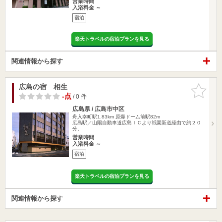
営業時間
入浴料金 ～
宿泊
楽天トラベルの宿泊プランを見る
関連情報から探す
広島の宿 相生
お気に入
りに追加
-点
/ 0 件
広島県 / 広島市中区
舟入幸町駅1.83km
原爆ドーム前駅82m
広島駅／山陽自動車道広島ＩＣより祇園新道経由で約２０
分。
営業時間
入浴料金 ～
宿泊
楽天トラベルの宿泊プランを見る
関連情報から探す