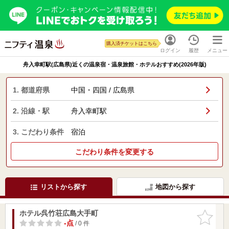
購入済チケットはこちら
ログイン
履歴
メニュー
舟入幸町駅(広島県)近くの温泉宿・温泉旅館・ホテルおすすめ(2026年版)
1. 都道府県
中国・四国 / 広島県
2. 沿線・駅
舟入幸町駅
3. こだわり条件
宿泊
こだわり条件を変更する
リストから探す
地図から探す
ホテル呉竹荘広島大手町
お気に入
りに追加
-点
/ 0 件