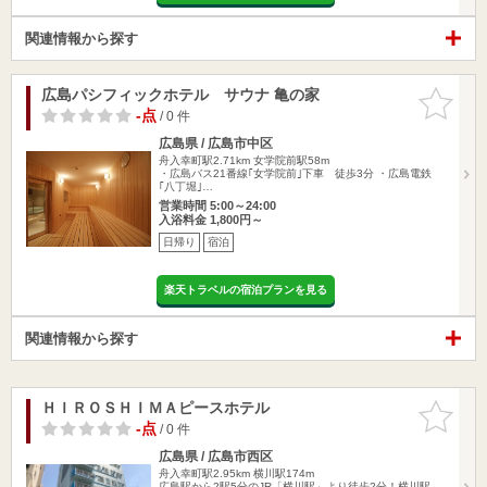
関連情報から探す
広島パシフィックホテル サウナ 亀の家
お気に入
りに追加
-点
/ 0 件
広島県 / 広島市中区
舟入幸町駅2.71km
女学院前駅58m
・広島バス21番線｢女学院前｣下車 徒歩3分 ・広島電鉄
｢八丁堀｣…
営業時間 5:00～24:00
入浴料金 1,800円～
日帰り
宿泊
楽天トラベルの宿泊プランを見る
関連情報から探す
ＨＩＲＯＳＨＩＭＡピースホテル
お気に入
りに追加
-点
/ 0 件
広島県 / 広島市西区
舟入幸町駅2.95km
横川駅174m
広島駅から2駅5分のJR「横川駅」より徒歩2分！横川駅→