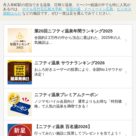
舟入幸町駅の宿泊できる温泉、日帰り温泉、スーパー銭湯の中でも特に人気が
あるのは、
ホテル呉竹荘広島大手町
、
安芸の湯 ドーミーイン広島
、
ビジネス
旅館はらだ
などの施設です。ぜひ一度は足を運んでみてください。
第20回ニフティ温泉年間ランキング2025
全国約2.2万件の中から頂点に選ばれた、2025年の人
気施設は…
ニフティ温泉 サウナランキング2026
おふろ好きユーザーの投票により、全国No.1サウナが
決定！
ニフティ温泉プレミアムクーポン
ノジマモバイル会員向け 通常よりもお得な「特別価
格」で人気の温泉を満喫できる！
【ニフティ温泉 百名湯2026】
行ってみたい施設に投票してプレゼントを当てよう！