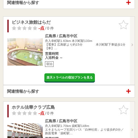
関連情報から探す
ビジネス旅館はらだ
お気に入
りに追加
-点
/ 0 件
広島県 / 広島市中区
舟入幸町駅1.63km
本川町駅133m
【電車】広島駅より約15分 本川町駅下車徒歩1分
【車】…
営業時間
入浴料金 ～
宿泊
楽天トラベルの宿泊プランを見る
関連情報から探す
ホテル法華クラブ広島
お気に入
りに追加
-点
/ 0 件
広島県 / 広島市中区
舟入幸町駅1.70km
袋町駅148m
エキまちループ右回りバス「白神社前」より徒歩約3分／
路面電車「袋町駅…