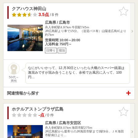
クアハウス神田山
お気に入
りに追加
3.5点
/ 8 件
広島県 / 広島市
舟入幸町駅4.97km
牛田駅745m
JR広島駅より車で15分。（送迎バス有）山陽道広島ICより
約7km
営業時間 10:00～20:00
入浴料金 750円～
日帰り
宿泊
なにがいいかって、12.月30日といったら大概のスーパー銭湯は
激混みですが混み合うことなく、余裕でお風呂に入って、100
円…
50代～
男性
関連情報から探す
ホテルアストンプラザ広島
お気に入
りに追加
-点
/ 0 件
広島県 / 広島市安芸区
舟入幸町駅8.07km
海田市駅275m
JR広島駅から最寄りのJR海田市駅まで3駅9分、ＪＲ海田
市駅南口より…