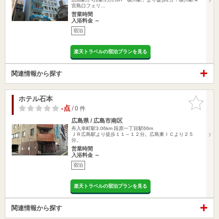
宮島口フェリ…
営業時間
入浴料金 ～
宿泊
楽天トラベルの宿泊プランを見る
関連情報から探す
ホテル石本
お気に入
りに追加
-点
/ 0 件
広島県 / 広島市南区
舟入幸町駅3.06km
段原一丁目駅66m
ＪＲ広島駅より徒歩１１～１２分。広島東ＩＣより２５
分。
営業時間
入浴料金 ～
宿泊
楽天トラベルの宿泊プランを見る
関連情報から探す