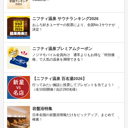
ニフティ温泉 サウナランキング2026
おふろ好きユーザーの投票により、全国No.1サウナが
決定！
ニフティ温泉プレミアムクーポン
ノジマモバイル会員向け 通常よりもお得な「特別価
格」で人気の温泉を満喫できる！
【ニフティ温泉 百名湯2026】
行ってみたい施設に投票してプレゼントを当てよう！
（全10回開催 / 合計260名様）
岩盤浴特集
日本全国の岩盤浴情報だけをピックアップ。まとめて
検索！