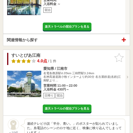
入浴料金 ～
宿泊
楽天トラベルの宿泊プランを見る
関連情報から探す
すいとぴあ江南
お気に入
りに追加
4.0点
/ 1 件
愛知県 / 江南市
名電各務原駅4.05km
三柿野駅3.24km
名神高速道路小牧インターより約30分 名古屋鉄道(名鉄)江
南駅より…
営業時間 11:00～22:00
入浴料金 430円～
日帰り
宿泊
楽天トラベルの宿泊プランを見る
連続テレビ小説「半分、青い。」のポスターが貼られていまし
た。糸電話のシーンのロケ地に近く、映像に映り込んでしまって
います（…
～10代