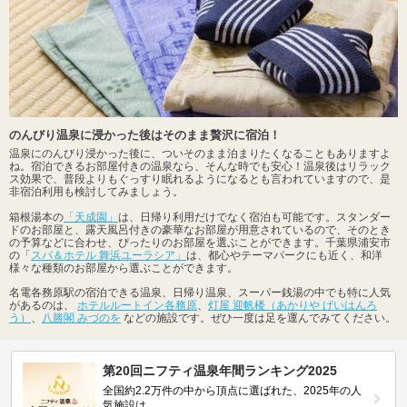
のんびり温泉に浸かった後はそのまま贅沢に宿泊！
温泉にのんびり浸かった後に、ついそのまま泊まりたくなることもありますよ
ね。宿泊できるお部屋付きの温泉なら、そんな時でも安心！温泉後はリラック
ス効果で、普段よりもぐっすり眠れるようになるとも言われていますので、是
非宿泊利用も検討してみましょう。
箱根湯本の
「天成園」
は、日帰り利用だけでなく宿泊も可能です。スタンダー
ドのお部屋と、露天風呂付きの豪華なお部屋が用意されているので、そのとき
の予算などに合わせ、ぴったりのお部屋を選ぶことができます。千葉県浦安市
の「
スパ＆ホテル 舞浜ユーラシア」
は、都心やテーマパークにも近く、和洋
様々な種類のお部屋から選ぶことができます。
名電各務原駅の宿泊できる温泉、日帰り温泉、スーパー銭湯の中でも特に人気
があるのは、
ホテルルートイン各務原
、
灯屋 迎帆楼（あかりや げいはんろ
う）
、
八勝閣 みづのを
などの施設です。ぜひ一度は足を運んでみてください。
第20回ニフティ温泉年間ランキング2025
全国約2.2万件の中から頂点に選ばれた、2025年の人
気施設は…