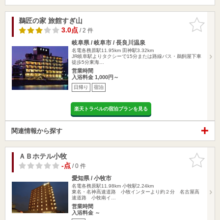
鵜匠の家 旅館すぎ山
お気に入
りに追加
3.0点
/ 2 件
岐阜県 / 岐阜市 / 長良川温泉
名電各務原駅11.95km
田神駅3.32km
JR岐阜駅よりタクシーで15分または路線バス・鵜飼屋下車
徒歩5分東海…
営業時間
入浴料金 1,000円～
日帰り
宿泊
楽天トラベルの宿泊プランを見る
関連情報から探す
ＡＢホテル小牧
お気に入
りに追加
-点
/ 0 件
愛知県 / 小牧市
名電各務原駅11.98km
小牧駅2.24km
東名・名神高速道路 小牧インターより約２分 名古屋高
速道路 小牧南イ…
営業時間
入浴料金 ～