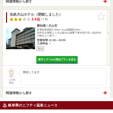
関連情報から探す
名鉄犬山ホテル（閉館しました）
お気に入
りに追加
3.4点
/ 7 件
愛知県 / 犬山市
名電各務原駅3.96km
犬山遊園駅536m
名鉄名古屋駅より犬山線犬山遊園下車木曽川沿い徒歩8分
小牧ICより車で…
営業時間 11:30～24:00
入浴料金 ～
宿泊
楽天トラベルの宿泊プランを見る
閉店してます
～10代
男性
関連情報から探す
岐阜県のニフティ温泉ニュース