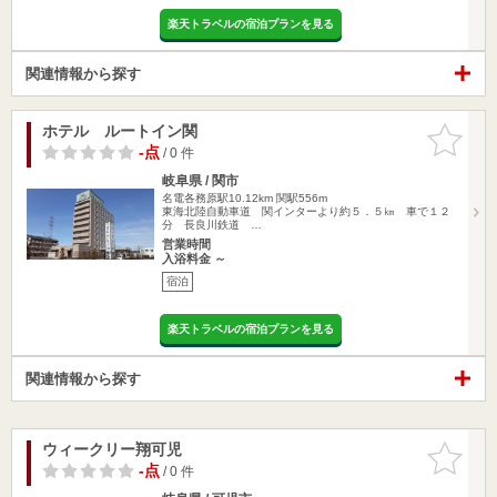
楽天トラベルの宿泊プランを見る
関連情報から探す
ホテル ルートイン関
お気に入
りに追加
-点
/ 0 件
岐阜県 / 関市
名電各務原駅10.12km
関駅556m
東海北陸自動車道 関インターより約５．５㎞ 車で１２
分 長良川鉄道 …
営業時間
入浴料金 ～
宿泊
楽天トラベルの宿泊プランを見る
関連情報から探す
ウィークリー翔可児
お気に入
りに追加
-点
/ 0 件