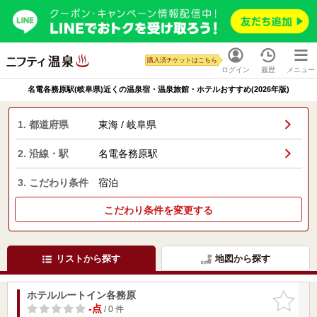
購入済チケットはこちら
ログイン
履歴
メニュー
名電各務原駅(岐阜県)近くの温泉宿・温泉旅館・ホテルおすすめ(2026年版)
1. 都道府県
東海 / 岐阜県
2. 沿線・駅
名電各務原駅
3. こだわり条件
宿泊
こだわり条件を変更する
リストから探す
地図から探す
ホテルルートイン各務原
お気に入
りに追加
-点
/ 0 件