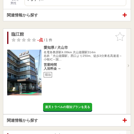
男性
関連情報から探す
臨江館
お気に入
りに追加
-点
/ 1 件
愛知県 / 犬山市
名電各務原駅4.08km
犬山遊園駅314m
名鉄「犬山遊園駅」西口より250m、徒歩3分東名高速道～
小牧IC～国…
営業時間
入浴料金 ～
宿泊
楽天トラベルの宿泊プランを見る
関連情報から探す