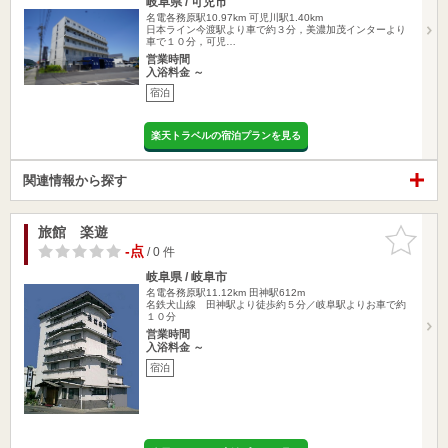
岐阜県 / 可児市
名電各務原駅10.97km
可児川駅1.40km
日本ライン今渡駅より車で約３分，美濃加茂インターより
車で１０分，可児…
営業時間
入浴料金 ～
宿泊
楽天トラベルの宿泊プランを見る
関連情報から探す
旅館 楽遊
お気に入
りに追加
-点
/ 0 件
岐阜県 / 岐阜市
名電各務原駅11.12km
田神駅612m
名鉄犬山線 田神駅より徒歩約５分／岐阜駅よりお車で約
１０分
営業時間
入浴料金 ～
宿泊