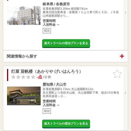
岐阜県 / 各務原市
名電各務原駅3.35km
蘇原駅781m
東海北陸自動車道・各務原ＩＣより車で約１５分。ＪＲ高
山本線蘇原駅から…
営業時間
入浴料金 ～
宿泊
楽天トラベルの宿泊プランを見る
関連情報から探す
灯屋 迎帆楼（あかりや げいはんろう）
お気に入
りに追加
-点
/ 0 件
愛知県 / 犬山市
名電各務原駅3.72km
犬山遊園駅912m
名古屋駅より名鉄犬山線、犬山遊園駅下車、徒歩15分東名
名神高速道～小…
営業時間
入浴料金 ～
宿泊
楽天トラベルの宿泊プランを見る