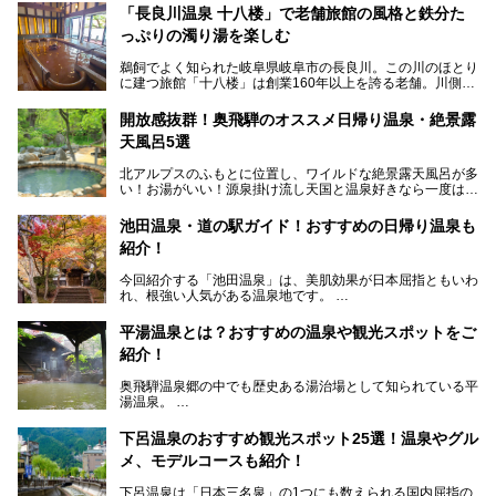
「長良川温泉 十八楼」で老舗旅館の風格と鉄分た
っぷりの濁り湯を楽しむ
鵜飼でよく知られた岐阜県岐阜市の長良川。この川のほとり
に建つ旅館「十八楼」は創業160年以上を誇る老舗。川側の
客室からは長良川を一望、温泉はインパクトのある赤褐色の
濁り湯で、地産地消にこだわった食事も定評があります。
開放感抜群！奥飛騨のオススメ日帰り温泉・絶景露
天風呂5選
そして大浴場は日帰り入浴もできるんですよ。泊まりでも日
帰りでも楽しめる「十八楼」を、周辺の川原町の町並みや、
北アルプスのふもとに位置し、ワイルドな絶景露天風呂が多
岐阜の手仕事に触れる旅とともに楽しんでみてはいかがでし
い！お湯がいい！源泉掛け流し天国と温泉好きなら一度は行
ょう！
きたいと思う岐阜県の奥飛騨温泉郷。
───
池田温泉・道の駅ガイド！おすすめの日帰り温泉も
「平湯温泉」「福地温泉」「新平湯温泉」「栃尾温泉」「新
提供元：岐阜県【PR】
紹介！
穂高温泉」と5つの温泉地を総称して奥飛騨温泉郷と呼びま
この記事は岐阜県のPR記事です。
すが、この中でも気軽に日帰りで楽しめる開放感抜群の露天
今回紹介する「池田温泉」は、美肌効果が日本屈指ともいわ
風呂を5ヶ所ご紹介したいと思います。いずれも素晴らしい
れ、根強い人気がある温泉地です。
温泉ですよ！
岐阜県にあり、名古屋からは日帰りで、東京や大阪からなら
温泉旅として利用することができます。
平湯温泉とは？おすすめの温泉や観光スポットをご
紹介！
池田温泉には道の駅があるなど、温泉、観光、買い物と、さ
まざまな楽しみ方が可能です。
奥飛騨温泉郷の中でも歴史ある湯治場として知られている平
そんな池田温泉の魅力を詳しく紹介していきます！
湯温泉。
岐阜県と長野県を結ぶ安房トンネルの開通以来、東京方面か
らの利用客も増え、ますます賑わいを見せています。そこで
下呂温泉のおすすめ観光スポット25選！温泉やグル
今回は、平湯温泉の観光スポットとおすすめの温泉施設を紹
メ、モデルコースも紹介！
介します。気になる温泉をぜひチェックしてみてください。
下呂温泉は「日本三名泉」の1つにも数えられる国内屈指の