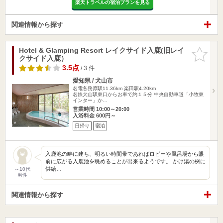
楽天トラベルの宿泊プランを見る
関連情報から探す
Hotel & Glamping Resort レイクサイド入鹿(旧レイ
お気に入
クサイド入鹿）
りに追加
3.5点
/ 3 件
愛知県 / 犬山市
名電各務原駅11.36km
楽田駅4.20km
名鉄犬山駅東口からお車で約１５分 中央自動車道「小牧東
インター」か…
営業時間 10:00～20:00
入浴料金 600円～
日帰り
宿泊
入鹿池の畔に建ち、明るい時間帯であればロビーや風呂場から眼
前に広がる入鹿池を眺めることが出来るようです。 かけ湯の桝に
供給…
～10代
男性
関連情報から探す