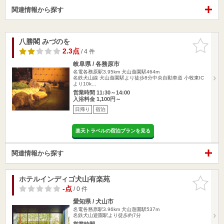
関連情報から探す
八勝閣 みづのを
お気に入
りに追加
2.3点
/ 4 件
岐阜県 / 各務原市
名電各務原駅3.95km
犬山遊園駅464m
名鉄犬山線 犬山遊園駅より徒歩8分中央自動車道 小牧東IC
より10k…
営業時間 11:30～14:00
入浴料金 1,100円～
日帰り
宿泊
楽天トラベルの宿泊プランを見る
関連情報から探す
ホテルインディゴ犬山有楽苑
お気に入
りに追加
-点
/ 0 件
愛知県 / 犬山市
名電各務原駅3.96km
犬山遊園駅537m
名鉄犬山遊園駅より徒歩約7分
営業時間