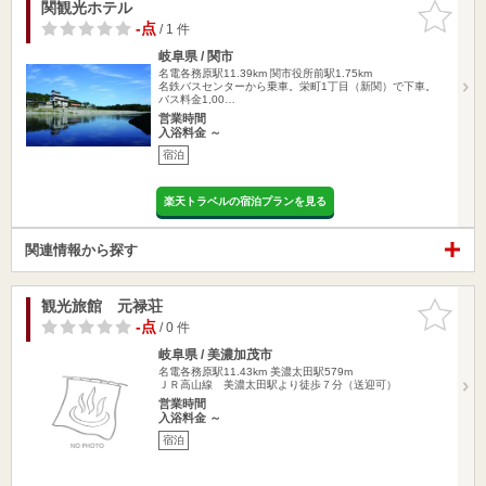
関観光ホテル
お気に入
りに追加
-点
/ 1 件
岐阜県 / 関市
名電各務原駅11.39km
関市役所前駅1.75km
名鉄バスセンターから乗車。栄町1丁目（新関）で下車。
バス料金1,00…
営業時間
入浴料金 ～
宿泊
楽天トラベルの宿泊プランを見る
関連情報から探す
観光旅館 元禄荘
お気に入
りに追加
-点
/ 0 件
岐阜県 / 美濃加茂市
名電各務原駅11.43km
美濃太田駅579m
ＪＲ高山線 美濃太田駅より徒歩７分（送迎可）
営業時間
入浴料金 ～
宿泊