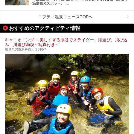
温泉観光スポット。
訪れる際には美肌で知られるお湯とあわせて、当地ならでは
のグルメを楽しんだり、周辺にある名所にも足を伸ばしたり
したいもの。
ニフティ温泉ニュースTOPへ
本記事では、下呂温泉エリアにあるおすすめの観光スポット
おすすめのアクティビティ情報
をご紹介するとともに散策する際のモデルコースもご提案。
下呂温泉観光をたっぷりとガイドします！
キャニオニング ～美しすぎる渓谷でスライダー、滝遊び、飛び込
み、川遊び満喫～写真付き～
岐阜県関市洞戸通元寺318-7