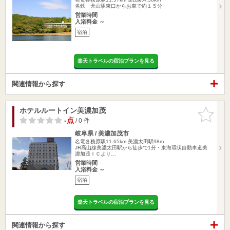
名鉄 犬山駅東口からお車で約１５分
営業時間
入浴料金 ～
宿泊
楽天トラベルの宿泊プランを見る
関連情報から探す
ホテルルートイン美濃加茂
お気に入
りに追加
-点
/ 0 件
岐阜県 / 美濃加茂市
名電各務原駅11.65km
美濃太田駅98m
JR高山線美濃太田駅から徒歩で1分・東海環状自動車道美
濃加茂ＩＣより…
営業時間
入浴料金 ～
宿泊
楽天トラベルの宿泊プランを見る
関連情報から探す