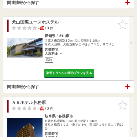
関連情報から探す
犬山国際ユースホステル
お気に入
りに追加
-点
/ 0 件
愛知県 / 犬山市
名電各務原駅5.35km
犬山遊園駅1.18km
名鉄犬山線 犬山遊園駅より徒歩２５分、車で４分
営業時間
入浴料金 ～
宿泊
楽天トラベルの宿泊プランを見る
関連情報から探す
ＡＢホテル各務原
お気に入
りに追加
-点
/ 0 件
岐阜県 / 各務原市
名電各務原駅6.92km
新加納駅1.13km
岐阜各務原ＩＣより車で約3分、那加駅よりお車にて約10
分
営業時間