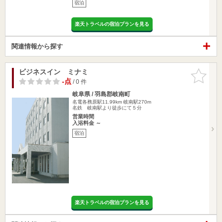
宿泊
楽天トラベルの宿泊プランを見る
関連情報から探す
ビジネスイン ミナミ
お気に入
りに追加
-点
/ 0 件
岐阜県 / 羽島郡岐南町
名電各務原駅11.99km
岐南駅270m
名鉄 岐南駅より徒歩にて５分
営業時間
入浴料金 ～
宿泊
楽天トラベルの宿泊プランを見る