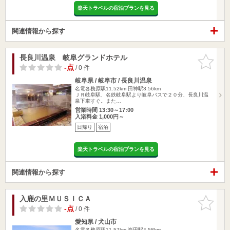
楽天トラベルの宿泊プランを見る
関連情報から探す
長良川温泉 岐阜グランドホテル
お気に入
りに追加
-点
/ 0 件
岐阜県 / 岐阜市 / 長良川温泉
名電各務原駅11.52km
田神駅3.56km
ＪＲ岐阜駅、名鉄岐阜駅より岐阜バスで２０分、長良川温
泉下車すぐ。また…
営業時間 13:30～17:00
入浴料金 1,000円～
日帰り
宿泊
楽天トラベルの宿泊プランを見る
関連情報から探す
入鹿の里ＭＵＳＩＣＡ
お気に入
りに追加
-点
/ 0 件
愛知県 / 犬山市
名電各務原駅11.57km
楽田駅4.58km