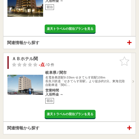
入浴料金 ～
宿泊
楽天トラベルの宿泊プランを見る
関連情報から探す
ＡＢホテル関
お気に入
りに追加
-点
/ 0 件
岐阜県 / 関市
名電各務原駅9.03km
せきてらす前駅108m
長良川鉄道「せきてらす前駅」より徒歩約2分。東海北陸
自動車道「関IC…
営業時間
入浴料金 ～
宿泊
楽天トラベルの宿泊プランを見る
関連情報から探す