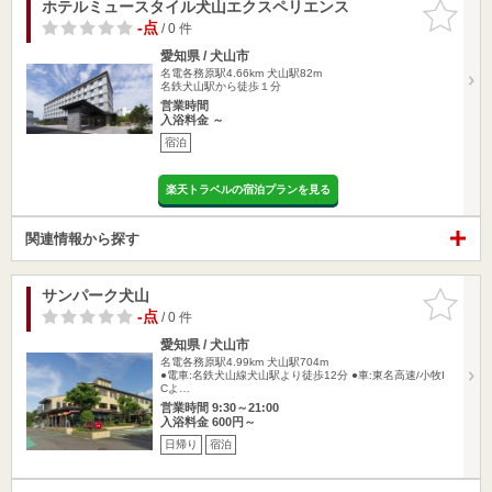
ホテルミュースタイル犬山エクスペリエンス
お気に入
りに追加
-点
/ 0 件
愛知県 / 犬山市
名電各務原駅4.66km
犬山駅82m
名鉄犬山駅から徒歩１分
営業時間
入浴料金 ～
宿泊
楽天トラベルの宿泊プランを見る
関連情報から探す
サンパーク犬山
お気に入
りに追加
-点
/ 0 件
愛知県 / 犬山市
名電各務原駅4.99km
犬山駅704m
●電車:名鉄犬山線犬山駅より徒歩12分 ●車:東名高速/小牧I
Cよ…
営業時間 9:30～21:00
入浴料金 600円～
日帰り
宿泊