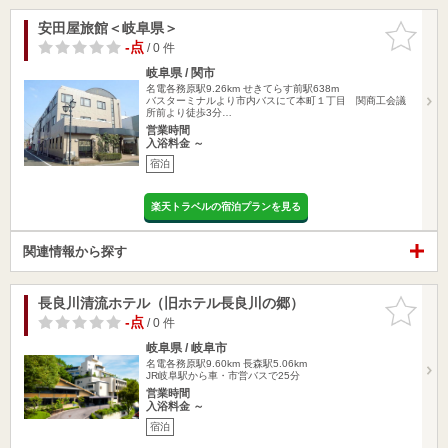
安田屋旅館＜岐阜県＞
お気に入
りに追加
-点
/ 0 件
岐阜県 / 関市
名電各務原駅9.26km
せきてらす前駅638m
バスターミナルより市内バスにて本町１丁目 関商工会議
所前より徒歩3分…
営業時間
入浴料金 ～
宿泊
楽天トラベルの宿泊プランを見る
関連情報から探す
長良川清流ホテル（旧ホテル長良川の郷）
お気に入
りに追加
-点
/ 0 件
岐阜県 / 岐阜市
名電各務原駅9.60km
長森駅5.06km
JR岐阜駅から車・市営バスで25分
営業時間
入浴料金 ～
宿泊