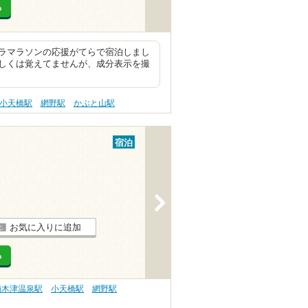
る
ソンの応援がてらで宿泊しまし
しくは覚えてませんが、成分表示を撮
小天橋駅
網野駅
かぶと山駅
宿泊
>
お気に入りに追加
る
浦木津温泉駅
小天橋駅
網野駅