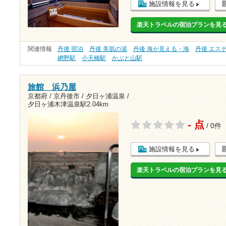
施設情報を見る
楽天トラベルの宿泊プランを見
関連情報
丹後 宿泊
丹後 美肌の湯
丹後 海が見える・海
丹後 エス
網野駅
小天橋駅
かぶと山駅
旅館 浜乃屋
京都府 / 京丹後市 / 夕日ヶ浦温泉 /
夕日ヶ浦木津温泉駅2.04km
- 点
/ 0件
施設情報を見る
楽天トラベルの宿泊プランを見