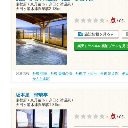
京都府 / 京丹後市 / 夕日ヶ浦温泉 /
夕日ヶ浦木津温泉駅2.13km
- 点
/ 0件
施設情報を見る
楽天トラベルの宿泊プランを見
関連情報
丹後 宿泊
丹後 美肌の湯
丹後 アトピー
丹後 冷え性
夕
かぶと山駅
坂本屋 瑠璃亭
京都府 / 京丹後市 / 夕日ヶ浦温泉 /
夕日ヶ浦木津温泉駅1.81km
- 点
/ 0件