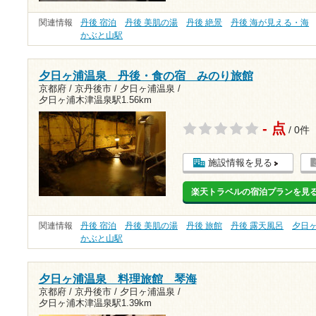
関連情報
丹後 宿泊
丹後 美肌の湯
丹後 絶景
丹後 海が見える・海
かぶと山駅
夕日ヶ浦温泉 丹後・食の宿 みのり旅館
京都府 / 京丹後市 / 夕日ヶ浦温泉 /
夕日ヶ浦木津温泉駅1.56km
- 点
/ 0件
施設情報を見る
楽天トラベルの宿泊プランを見
関連情報
丹後 宿泊
丹後 美肌の湯
丹後 旅館
丹後 露天風呂
夕日
かぶと山駅
夕日ヶ浦温泉 料理旅館 琴海
京都府 / 京丹後市 / 夕日ヶ浦温泉 /
夕日ヶ浦木津温泉駅1.39km