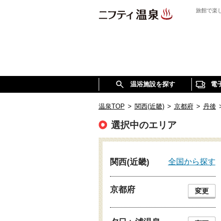
旅館で楽
温浴施設を探す
電
温泉TOP
>
関西(近畿)
>
京都府
>
丹後
選択中のエリア
全国から探す
関西(近畿)
京都府
変更