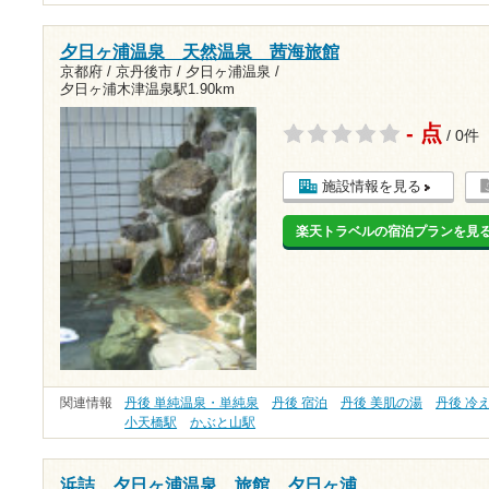
夕日ヶ浦温泉 天然温泉 茜海旅館
京都府 / 京丹後市 / 夕日ヶ浦温泉 /
夕日ヶ浦木津温泉駅1.90km
- 点
/ 0件
施設情報を見る
楽天トラベルの宿泊プランを見
関連情報
丹後 単純温泉・単純泉
丹後 宿泊
丹後 美肌の湯
丹後 冷
小天橋駅
かぶと山駅
浜詰 夕日ヶ浦温泉 旅館 夕日ヶ浦