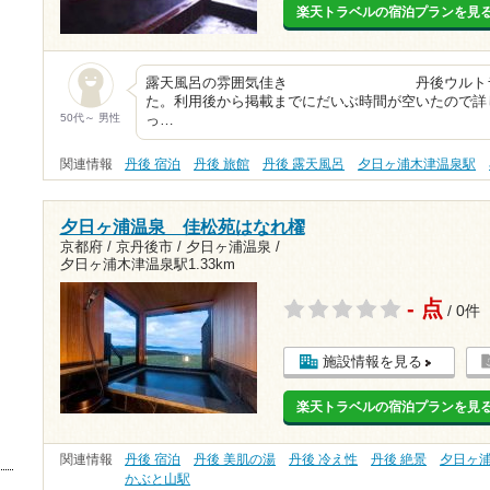
楽天トラベルの宿泊プランを見
露天風呂の雰囲気佳き 丹後ウルトラマラ
た。利用後から掲載までにだいぶ時間が空いたので詳
50代～ 男性
っ…
関連情報
丹後 宿泊
丹後 旅館
丹後 露天風呂
夕日ヶ浦木津温泉駅
夕日ヶ浦温泉 佳松苑はなれ櫂
京都府 / 京丹後市 / 夕日ヶ浦温泉 /
夕日ヶ浦木津温泉駅1.33km
- 点
/ 0件
施設情報を見る
楽天トラベルの宿泊プランを見
関連情報
丹後 宿泊
丹後 美肌の湯
丹後 冷え性
丹後 絶景
夕日ヶ
かぶと山駅