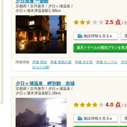
夕日浪漫 一望館
京都府 / 京丹後市 / 夕日ヶ浦温泉 /
夕日ヶ浦木津温泉駅1.68km
2.5 点
/ 
施設情報を見る
楽天トラベルの宿泊プランを見
関連情報
丹後 宿泊
丹後 美肌の湯
丹後 冷え性
丹後 カップル
夕
かぶと山駅
夕日ヶ浦温泉 岬別館 岩城
京都府 / 京丹後市 / 夕日ヶ浦温泉 /
夕日ヶ浦木津温泉駅1.26km
4.0 点
/ 
施設情報を見る