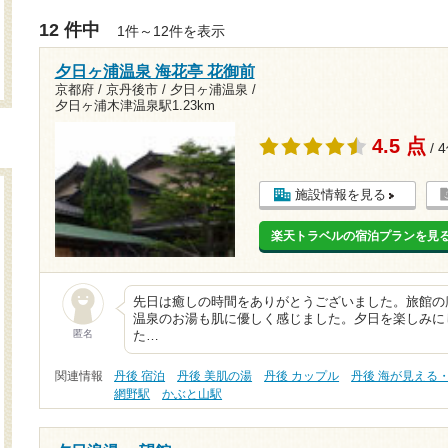
12 件中
1件～12件を表示
夕日ヶ浦温泉 海花亭 花御前
京都府 / 京丹後市 / 夕日ヶ浦温泉 /
夕日ヶ浦木津温泉駅1.23km
4.5 点
/ 
施設情報を見る
楽天トラベルの宿泊プランを見
先日は癒しの時間をありがとうございました。旅館の
温泉のお湯も肌に優しく感じました。夕日を楽しみに
匿名
た…
関連情報
丹後 宿泊
丹後 美肌の湯
丹後 カップル
丹後 海が見える
網野駅
かぶと山駅