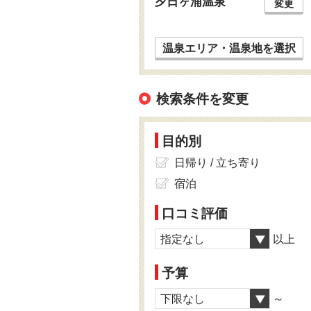
夕日ヶ浦温泉
変更
温泉エリア・温泉地を選択
検索条件を変更
目的別
日帰り / 立ち寄り
宿泊
口コミ評価
指定なし
以上
予算
下限なし
～