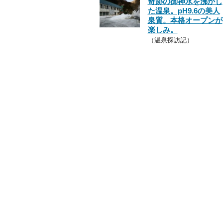
奇跡の御神水を沸かし
た温泉。pH9.6の美人
泉質。本格オープンが
楽しみ。
（温泉探訪記）