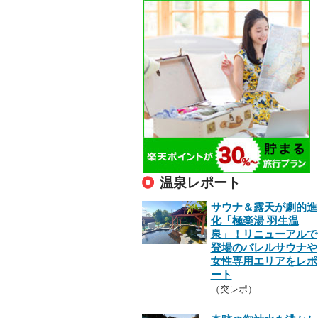
温泉レポート
サウナ＆露天が劇的進
化「極楽湯 羽生温
泉」！リニューアルで
登場のバレルサウナや
女性専用エリアをレポ
ート
（突レポ）