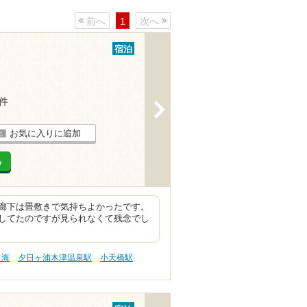
前へ
1
次へ
宿泊
4件
>
お気に入りに追加
る
廊下は畳敷きで気持ちよかったです。
してたのですが見られなくて残念でし
・海
夕日ヶ浦木津温泉駅
小天橋駅