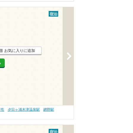
宿泊
お気に入りに追加
>
る
え性
夕日ヶ浦木津温泉駅
網野駅
宿泊