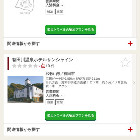
営業時間
入浴料金 ～
宿泊
旅館
楽天トラベルの宿泊プランを見る
関連情報から探す
有田川温泉ホテルサンシャイン
お気に入
りに追加
-点
/ 0 件
和歌山県 / 有田市
広川ビーチ駅6.85km
紀伊宮原駅611m
白浜方面→海南御坊道の吉備ＩＣ下車 約５分／ＪＲ箕島
駅下車 タクシー…
営業時間
入浴料金 ～
宿泊
旅館
楽天トラベルの宿泊プランを見る
関連情報から探す