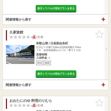
楽天トラベルの宿泊プランを見る
関連情報から探す
久家旅館
お気に入
りに追加
-点
/ 0 件
和歌山県 / 日高郡由良町
広川ビーチ駅7.63km
紀伊由良駅3.76km
ＪＲ 紀伊由良駅からバス・車で１５分
営業時間
入浴料金 ～
宿泊
旅館
楽天トラベルの宿泊プランを見る
関連情報から探す
おおたにのゆ 料理のりむら
お気に入
りに追加
-点
/ 0 件