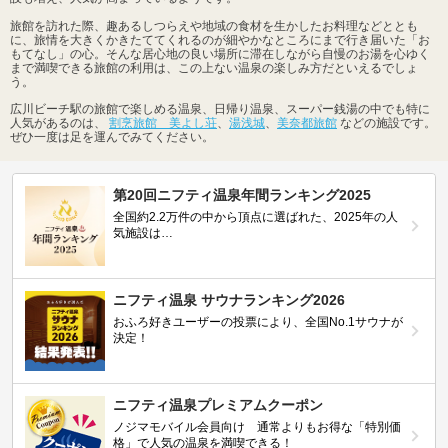
旅館を訪れた際、趣あるしつらえや地域の食材を生かしたお料理などととも
に、旅情を大きくかきたててくれるのが細やかなところにまで行き届いた「お
もてなし」の心。そんな居心地の良い場所に滞在しながら自慢のお湯を心ゆく
まで満喫できる旅館の利用は、この上ない温泉の楽しみ方だといえるでしょ
う。
広川ビーチ駅の旅館で楽しめる温泉、日帰り温泉、スーパー銭湯の中でも特に
人気があるのは、
割烹旅館 美よし荘
、
湯浅城
、
美奈都旅館
などの施設です。
ぜひ一度は足を運んでみてください。
第20回ニフティ温泉年間ランキング2025
全国約2.2万件の中から頂点に選ばれた、2025年の人
気施設は…
ニフティ温泉 サウナランキング2026
おふろ好きユーザーの投票により、全国No.1サウナが
決定！
ニフティ温泉プレミアムクーポン
ノジマモバイル会員向け 通常よりもお得な「特別価
格」で人気の温泉を満喫できる！