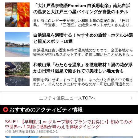
提供元：那智勝浦町【PR】
薬師の湯」。朝一番のお風呂にはパリパリシャリシャリと膜
「大江戸温泉物語Premium 白浜彩朝楽」南紀白浜
この記事は那智勝浦町のPR記事です。
が張って、それを砕きながら入浴できるとか！
の温泉と大江戸三つ星バイキングが自慢のホテル
そんな驚きの「花山温泉」を取材してきました。釜飯などラ
青い海に白いビーチが美しい和歌山県の南紀白浜。「円月
ンチに人気のお食事処メニューも紹介しちゃいます！
島」「千畳敷」「三段壁」と絶景スポットがたくさんありま
す。もちろんいい温泉もたっぷり湧いていて、日本書紀に登
場する歴史の古さから日本三古湯の一つにも。
白浜温泉を満喫する！おすすめの旅館・ホテル14選
と観光スポット10選
そんな「南紀白浜温泉」の「大江戸温泉物語Premium 白浜
彩朝楽」で2025年9月から人気の「大江戸三つ星バイキン
白浜温泉は古い歴史を持つ温泉地のひとつで、全国各地から
グ」がスタートしました。温泉＆バイキング＆レジャースポ
観光客が訪れるスポットです。名前は聞いたことがあるもの
ットとしてのこのホテルの魅力をたっぷり体験してきたので
の、何県にある温泉地なのか、どのような泉質の温泉なの
早速紹介します！
か、実は知らない方も多いのではないでしょうか。
和歌山県「わたらせ温泉」を徹底取材！湯の花が浮
───
かぶ日帰り温泉で癒されて♡美味しい地元食も
そこで今回は、白浜温泉ビギナー向けの基本情報をご紹介し
提供元：大江戸温泉物語ホテルズ＆リゾーツ株式会社【P
ながら、おすすめの旅館・ホテルをお届けします。また、白
R】
時間を気にせず、すべてを忘れ、ゆったりと自然の中で癒さ
浜温泉を訪れるなら外せない観光スポットも合わせてご紹介
この記事は大江戸温泉物語Premium 白浜彩朝楽のPR記事で
れたい。そんなときにおすすめなのが、和歌山県田辺市の
します。
す。
「わたらせ温泉」です。現地にたどり着くまでの間も、道中
の豊かな山々を眺めながら、どんどん期待が膨らみますよ。
ニフティ温泉ニュースTOPへ
「わたらせ温泉」では、温泉に入れるだけではなく、地元の
特産品を使った食事をいただける「露天食堂」でお腹も満た
おすすめのアクティビティ情報
すことができます。ぜひチェックしてくださいね。
SALE！【早期割引 or グループ割引プランでお得に♪】初めての水
中世界へ！気軽に感動が味わえる体験ダイビング
和歌山県西牟婁郡白浜町臨海410-1