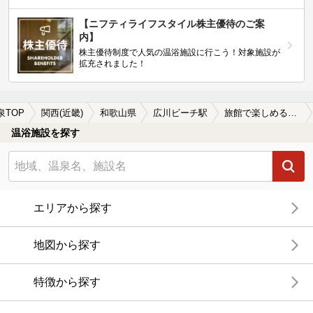
【ニフティライフスタイル株主優待のご案
内】
株主優待制度で人気の温浴施設に行こう！対象施設が
拡充されました！
泉TOP
関西(近畿)
和歌山県
広川ビーチ駅
旅館で楽しめる広川ビーチ駅近くの温泉、日帰り温泉、スーパー銭湯おすすめ
温浴施設を探す
エリアから探す
地図から探す
特徴から探す