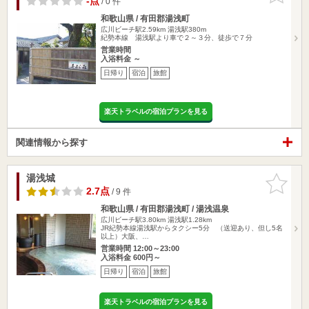
-点
/ 0 件
和歌山県 / 有田郡湯浅町
広川ビーチ駅2.59km
湯浅駅380m
紀勢本線 湯浅駅より車で２～３分、徒歩で７分
営業時間
入浴料金 ～
日帰り
宿泊
旅館
楽天トラベルの宿泊プランを見る
関連情報から探す
湯浅城
お気に入
りに追加
2.7点
/ 9 件
和歌山県 / 有田郡湯浅町 / 湯浅温泉
広川ビーチ駅3.80km
湯浅駅1.28km
JR紀勢本線湯浅駅からタクシー5分 （送迎あり、但し5名
以上）大阪、…
営業時間 12:00～23:00
入浴料金 600円～
日帰り
宿泊
旅館
楽天トラベルの宿泊プランを見る