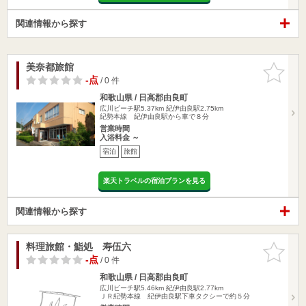
関連情報から探す
美奈都旅館
お気に入
りに追加
-点
/ 0 件
和歌山県 / 日高郡由良町
広川ビーチ駅5.37km
紀伊由良駅2.75km
紀勢本線 紀伊由良駅から車で８分
営業時間
入浴料金 ～
宿泊
旅館
楽天トラベルの宿泊プランを見る
関連情報から探す
料理旅館・鮨処 寿伍六
お気に入
りに追加
-点
/ 0 件
和歌山県 / 日高郡由良町
広川ビーチ駅5.46km
紀伊由良駅2.77km
ＪＲ紀勢本線 紀伊由良駅下車タクシーで約５分