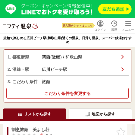
購入済チケットはこちら
ログイン
履歴
メニュー
旅館で楽しめる広川ビーチ駅(和歌山県)近くの温泉、日帰り温泉、スーパー銭湯おすす
め
1. 都道府県
関西(近畿) / 和歌山県
2. 沿線・駅
広川ビーチ駅
3. こだわり条件
旅館
こだわり条件を変更する
リストから探す
地図から探す
割烹旅館 美よし荘
お気に入
りに追加