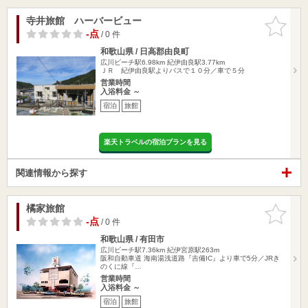
寺井旅館 ハーバービュー
お気に入
りに追加
-点
/ 0 件
和歌山県 / 日高郡由良町
広川ビーチ駅6.98km
紀伊由良駅3.77km
ＪＲ 紀伊由良駅よりバスで１０分／車で５分
営業時間
入浴料金 ～
宿泊
旅館
楽天トラベルの宿泊プランを見る
関連情報から探す
橘家旅館
お気に入
りに追加
-点
/ 0 件
和歌山県 / 有田市
広川ビーチ駅7.36km
紀伊宮原駅263m
阪和自動車道 海南湯浅道路『吉備IC』より車で5分／JRき
のくに線『…
営業時間
入浴料金 ～
宿泊
旅館