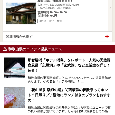
和歌山県 / 有田郡有田川町
広川ビーチ駅8.38km
藤並駅2.63km
・紀伊宮原駅から車で約15分
営業時間 10:00～20:00
入浴料金 700円～
日帰り
宿泊
旅館
関連情報から探す
和歌山県のニフティ温泉ニュース
那智勝浦「ホテル浦島」をレポート！人気の天然洞
窟風呂「忘帰洞」や「玄武洞」など全浴室を詳しく
紹介！
和歌山県の那智勝浦町にとんでもないスケールの温泉旅館が
あります。その名も「ホテル浦島」！
4つの館に6ヵ所のお風呂、うち2ヵ所は巨大な天然洞窟温
泉。日本一長いエスカレーターで「本館」と「山上館」を結
「花山温泉 薬師の湯」関西最強の炭酸泉ってホン
び、海を一望する絶景も。
ト？日帰りプチ湯治にランチ付きのプランもおすす
6ヵ所のお風呂のうち5ヵ所までは日帰り入浴も可。可愛ら
め！
しいカメさんの形の送迎船「浦島丸」に乗っていざ、温泉の
湧く竜宮城へ！
和歌山県に関西最強の炭酸泉と呼ばれる非常にユニークで質
の良い温泉が湧いています。しかも日帰り温泉としての施設
───
が整っていて、宿泊までできるんです。名前は「花山温泉