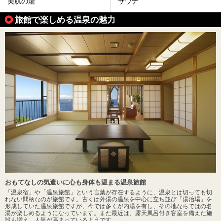
美肌の湯
サウナ
旅館で楽しめる温泉の魅力
おもてなしの気遣いに心も身体も温まる温泉旅館
「温泉宿」や「温泉旅館」という言葉が存在するように、温泉とは切っても切
れない間柄なのが旅館です。古くは外湯の温泉を中心に立ち並び「湯治場」を
形成していた温泉旅館ですが、今では多くが内湯を有し、その地ならではの名
湯が楽しめるようになっています。また最近は、露天風呂付き客室を備えた施
設も増え、人気が高まっているようです。