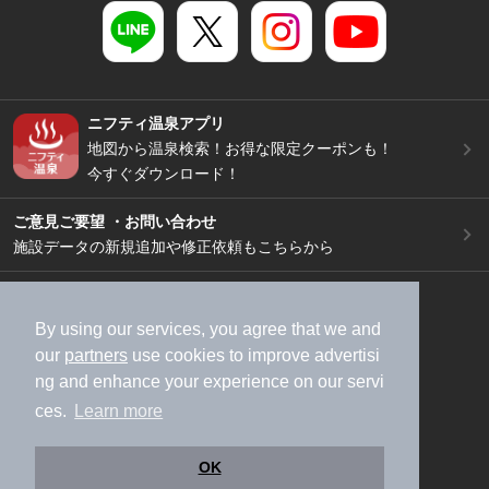
ニフティ温泉アプリ
地図から温泉検索！お得な限定クーポンも！
今すぐダウンロード！
ご意見ご要望 ・お問い合わせ
施設データの新規追加や修正依頼もこちらから
スマートフォン
/
PC
加盟店募集（資料請求）
広告出稿のご案内
By using our services, you agree that we and
our
partners
use cookies to improve advertisi
利用規約
ライフスタイルMEMBERS+規約
ng and enhance your experience on our servi
特定商取引法に基づく表記
ヘルプ
採用情報
ces.
Learn more
運営会社
個人情報保護ポリシー
©NIFTY Lifestyle Co., Ltd.
OK