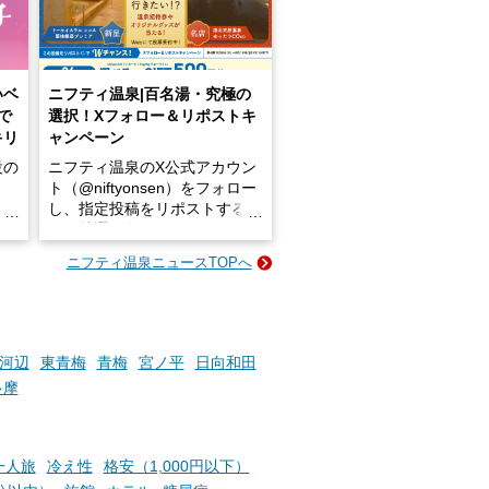
いベ
ニフティ温泉|百名湯・究極の
で
選択！Xフォロー＆リポストキ
キリ
ャンペーン
設の
ニフティ温泉のX公式アカウン
ト（@niftyonsen）をフォロー
し、指定投稿をリポストする
占い
と、抽選で各回26（ふろ）名
な
様（合計260名様）に選べるe-
ニフティ温泉ニュースTOPへ
ン
GIFT500円分をプレゼントい
たします。
楽し
ふろ
河辺
東青梅
青梅
宮ノ平
日向和田
多摩
一人旅
冷え性
格安（1,000円以下）