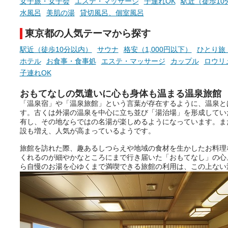
女子旅・女子会
エステ・マッサージ
子連れOK
駅近（徒歩10
水風呂
美肌の湯
貸切風呂、個室風呂
東京都の人気テーマから探す
駅近（徒歩10分以内）
サウナ
格安（1,000円以下）
ひとり旅
ホテル
お食事・食事処
エステ・マッサージ
カップル
ロウリ
子連れOK
おもてなしの気遣いに心も身体も温まる温泉旅館
「温泉宿」や「温泉旅館」という言葉が存在するように、温泉と
す。古くは外湯の温泉を中心に立ち並び「湯治場」を形成してい
有し、その地ならではの名湯が楽しめるようになっています。ま
設も増え、人気が高まっているようです。
旅館を訪れた際、趣あるしつらえや地域の食材を生かしたお料理
くれるのが細やかなところにまで行き届いた「おもてなし」の心
ら自慢のお湯を心ゆくまで満喫できる旅館の利用は、この上ない