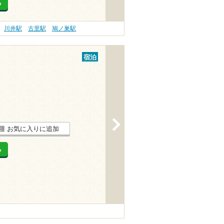
る
川井駅
古里駅
鳩ノ巣駅
宿泊
>
お気に入りに追加
る