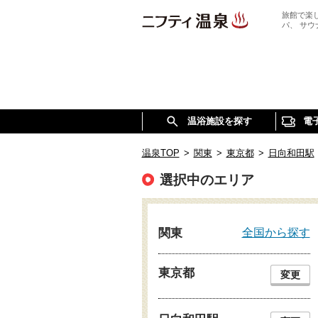
旅館で楽
パ、 サ
温浴施設を探す
電
温泉TOP
>
関東
>
東京都
>
日向和田駅
選択中のエリア
全国から探す
関東
東京都
変更