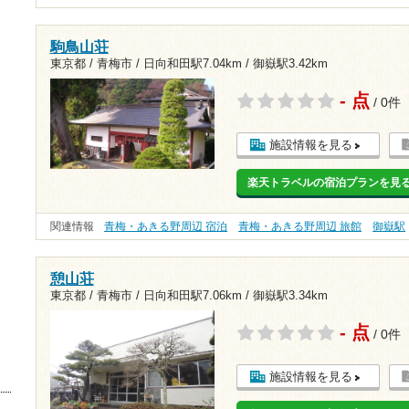
駒鳥山荘
東京都 / 青梅市 /
日向和田駅7.04km
/
御嶽駅3.42km
- 点
/ 0件
施設情報を見る
楽天トラベルの宿泊プランを見
関連情報
青梅・あきる野周辺 宿泊
青梅・あきる野周辺 旅館
御嶽駅
憩山荘
東京都 / 青梅市 /
日向和田駅7.06km
/
御嶽駅3.34km
- 点
/ 0件
施設情報を見る