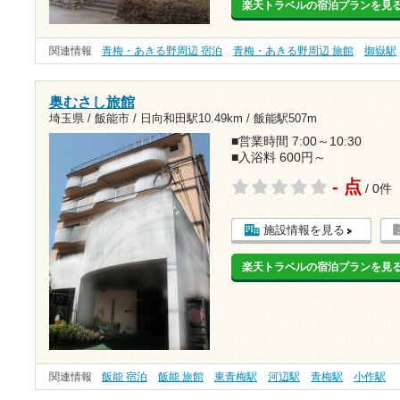
楽天トラベルの宿泊プランを見
関連情報
青梅・あきる野周辺 宿泊
青梅・あきる野周辺 旅館
御嶽駅
奥むさし旅館
埼玉県 / 飯能市 /
日向和田駅10.49km
/
飯能駅507m
■営業時間 7:00～10:30
■入浴料 600円～
- 点
/ 0件
施設情報を見る
楽天トラベルの宿泊プランを見
関連情報
飯能 宿泊
飯能 旅館
東青梅駅
河辺駅
青梅駅
小作駅