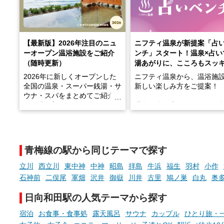
【最新版】2026年注目のニュ
ニフティ温泉が新提案「占
ーオープン温浴施設をご紹介
ンチ」スタート！温泉×占い
（随時更新）
湯あがりに、こころもスッ
2026年に新しくオープンした
ニフティ温泉から、温浴施
全国の温泉・スーパー銭湯・サ
新しい楽しみ方をご提案！
ウナ・スパをまとめてご紹介！
※随時更新しています
温泉で体を癒したあとに、
でこころもスッキリ──そん
天然温泉や露天風呂、注目のサ
新体験が楽しめる「占いベ
ウナなど、こだわりの魅力がつ
チ」を展開中♨
まったスポットが続々登場して
青梅線の駅から同じテーマで探す
います。
手相やタロットなど気軽に
現地取材記事もあわせて紹介し
める占いで、“ととのう”お
立川
西立川
東中神
中神
昭島
拝島
牛浜
福生
羽村
小作
ていますので、気になる施設は
時間を、もっと特別に。
石神前
二俣尾
軍畑
沢井
御嶽
川井
古里
鳩ノ巣
白丸
奥
ぜひチェックして次のおでかけ
先の参考にしてみてください
日向和田駅の人気テーマから探す
ね。
宿泊
お食事・食事処
露天風呂
サウナ
カップル
ひとり旅・