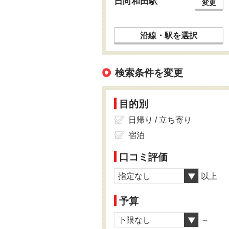
日向和田駅
変更
沿線・駅を選択
検索条件を変更
目的別
日帰り / 立ち寄り
宿泊
口コミ評価
指定なし
以上
予算
下限なし
～