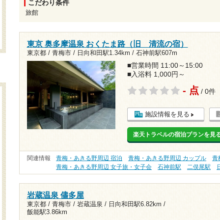
こだわり条件
旅館
東京 奥多摩温泉 おくたま路（旧 清流の宿）
東京都 / 青梅市 /
日向和田駅1.34km
/
石神前駅607m
■営業時間 11:00～15:00
■入浴料 1,000円～
- 点
/ 0件
施設情報を見る
楽天トラベルの宿泊プランを見
関連情報
青梅・あきる野周辺 宿泊
青梅・あきる野周辺 カップル
青
青梅・あきる野周辺 女子旅・女子会
石神前駅
二俣尾駅
岩蔵温泉 儘多屋
東京都 / 青梅市 / 岩蔵温泉 /
日向和田駅6.82km
/
飯能駅3.86km