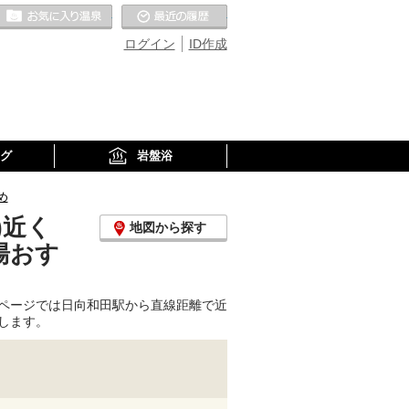
お気に入りの温泉
最近の履歴
ログイン
ID作成
グ
岩盤浴
め
)近く
地図から探す
湯おす
ページでは日向和田駅から直線距離で近
します。