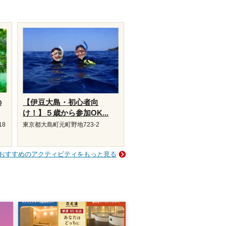
の
【伊豆大島・初心者向
け！】５歳から参加OK...
18
東京都大島町元町野地723-2
おすすめのアクティビティをもっと見る