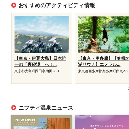
おすすめのアクティビティ情報
【東京・伊豆大島】日本唯
【東京・奥多摩】【究極
一の「裏砂漠」へ！...
湖サウナ】エメラル...
東京都大島町岡田字助田28-1
東京都西多摩郡奥多摩町白丸27-
ニフティ温泉ニュース