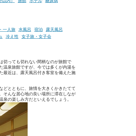
分以内）
旅館
ホテル
糖尿病
・一人旅
水風呂
宿泊
露天風呂
ュ
冷え性
女子旅・女子会
は切っても切れない間柄なのが旅館で
た温泉旅館ですが、今では多くが内湯を
た最近は、露天風呂付き客室を備えた施
などとともに、旅情を大きくかきたてて
。そんな居心地の良い場所に滞在しなが
温泉の楽しみ方だといえるでしょう。