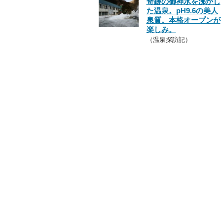
奇跡の御神水を沸かし
た温泉。pH9.6の美人
泉質。本格オープンが
楽しみ。
（温泉探訪記）