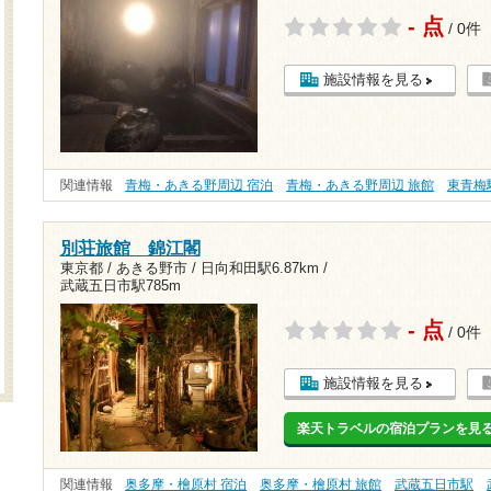
- 点
/ 0件
施設情報を見る
関連情報
青梅・あきる野周辺 宿泊
青梅・あきる野周辺 旅館
東青梅
別荘旅館 錦江閣
東京都 / あきる野市 /
日向和田駅6.87km
/
武蔵五日市駅785m
- 点
/ 0件
施設情報を見る
楽天トラベルの宿泊プランを見
関連情報
奥多摩・檜原村 宿泊
奥多摩・檜原村 旅館
武蔵五日市駅