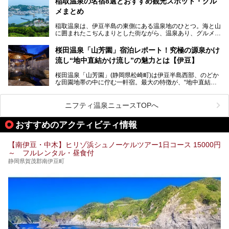
稲取温泉の名宿8選とおすすめ観光スポット・グル
心に、家族連れでも大人だけでも、おひとりさまでも多彩な
メまとめ
この記事では、伊豆長岡温泉の歴史や魅力、おすすめの宿を
楽しみ方ができる「プレジャーリゾート 伊豆赤沢温泉」を
ピックアップ。周辺の観光・グルメスポットや日帰りで入れ
じっくり紹介します！
稲取温泉は、伊豆半島の東側にある温泉地のひとつ。海と山
る温泉施設も紹介します！
に囲まれたこぢんまりとした街ながら、温泉あり、グルメあ
───
り、見どころも多彩にあり、と魅力たっぷりの場所です。東
提供元：株式会社カトープレジャーグループ【PR】
京からは約2時間30分、直通電車もありアクセスしやすいの
この記事はプレジャーリゾート 伊豆赤沢温泉のPR記事で
桜田温泉「山芳園」宿泊レポート！究極の源泉かけ
もうれしいところ。
す。
流し“地中直結かけ流し”の魅力とは【伊豆】
この記事では、稲取温泉での宿泊におすすめの宿や日帰りで
桜田温泉「山芳園」(静岡県松崎町)は伊豆半島西部、のどか
入れる温泉施設、チェックしたい観光スポットやアクティビ
な田園地帯の中に佇む一軒宿。最大の特徴が、“地中直結か
ティなどを一挙にまとめピックアップ。伊豆稲取温泉を訪れ
け流し”と呼ばれるこの宿独自の湯使い(温泉供給方法)です。
る際の参考にしてくださいね！
地下に眠る源泉を加水・加温・消毒無し、さらには途中過程
で空気にも触れさせることなく浴槽まで提供。「究極の源泉
ニフティ温泉ニュースTOPへ
かけ流し」と言っても決して過言ではありません。
今回、桜田温泉「山芳園」の“温泉”を中心に、その魅力を詳
おすすめのアクティビティ情報
細レポート。また口コミの評判も非常に高い宿であり、客室
や食事も併せて徹底紹介します！
【南伊豆・中木】ヒリゾ浜シュノーケルツアー1日コース 15000円
～ フルレンタル・昼食付
静岡県賀茂郡南伊豆町