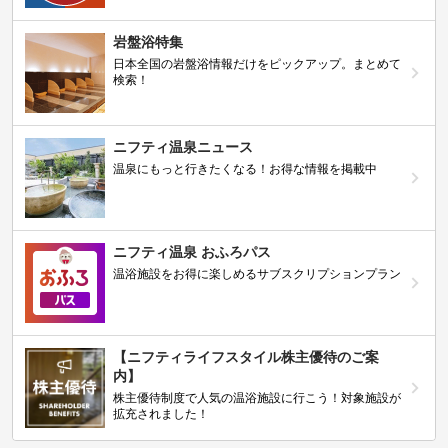
岩盤浴特集
日本全国の岩盤浴情報だけをピックアップ。まとめて
検索！
ニフティ温泉ニュース
温泉にもっと行きたくなる！お得な情報を掲載中
ニフティ温泉 おふろパス
温浴施設をお得に楽しめるサブスクリプションプラン
【ニフティライフスタイル株主優待のご案
内】
株主優待制度で人気の温浴施設に行こう！対象施設が
拡充されました！