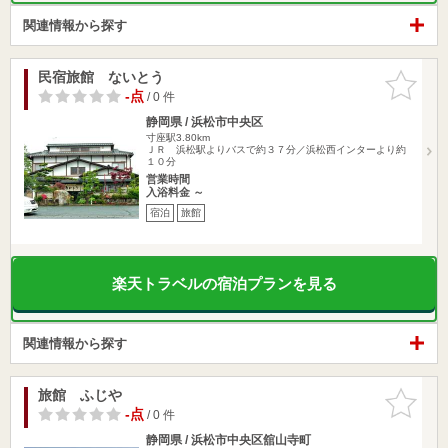
関連情報から探す
民宿旅館 ないとう
お気に入
りに追加
-点
/ 0 件
静岡県 / 浜松市中央区
寸座駅3.80km
ＪＲ 浜松駅よりバスで約３７分／浜松西インターより約
１０分
営業時間
入浴料金 ～
宿泊
旅館
楽天トラベルの宿泊プランを見る
関連情報から探す
旅館 ふじや
お気に入
りに追加
-点
/ 0 件
静岡県 / 浜松市中央区舘山寺町