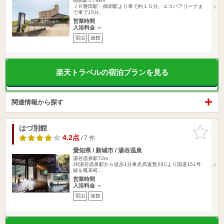
御厨駅5.79km
ＪＲ磐田駅・御厨駅より車で約１５分。エコパアリーナま
で車で15分。
営業時間
入浴料金 ～
宿泊
旅館
楽天トラベルの宿泊プランを見る
関連情報から探す
はづ別館
お気に入
りに追加
4.2点
/ 7 件
愛知県 / 新城市 / 湯谷温泉
湯谷温泉駅72m
JR湯谷温泉駅から徒歩1分東名高速豊川ICより国道151号
線を鳳来町…
営業時間
入浴料金 ～
宿泊
旅館