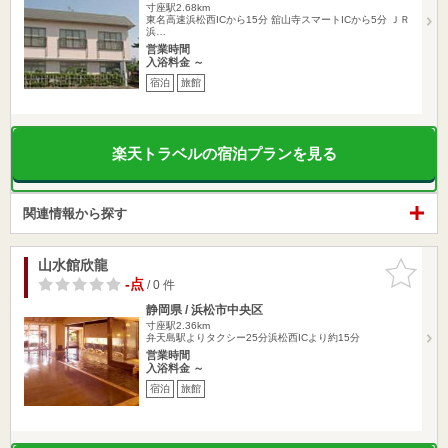
寸座駅2.68km
東名高速浜松西ICから15分 舘山寺スマートICから5分 ＪＲ
浜…
営業時間
入浴料金 ～
宿泊
旅館
楽天トラベルの宿泊プランを見る
関連情報から探す
山水館欣龍
お気に入
りに追加
-点
/ 0 件
静岡県 / 浜松市中央区
寸座駅2.36km
弁天島駅よりタクシー25分浜松西ICより約15分
営業時間
入浴料金 ～
宿泊
旅館