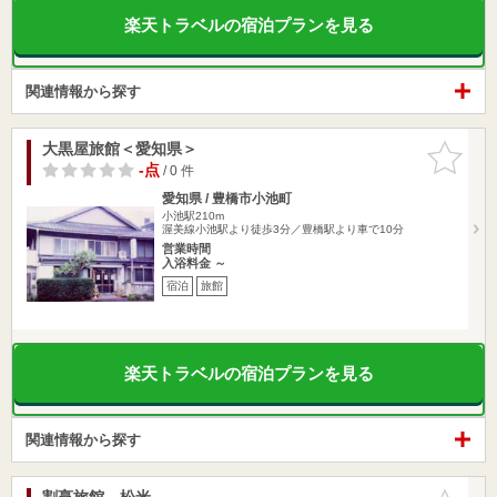
楽天トラベルの宿泊プランを見る
関連情報から探す
大黒屋旅館＜愛知県＞
お気に入
りに追加
-点
/ 0 件
愛知県 / 豊橋市小池町
小池駅210m
渥美線小池駅より徒歩3分／豊橋駅より車で10分
営業時間
入浴料金 ～
宿泊
旅館
楽天トラベルの宿泊プランを見る
関連情報から探す
割烹旅館 松米
お気に入