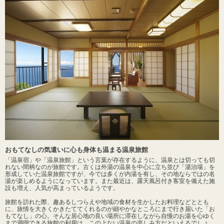
おもてなしの気遣いに心も身体も温まる温泉旅館
「温泉宿」や「温泉旅館」という言葉が存在するように、温泉とは切っても切
れない間柄なのが旅館です。古くは外湯の温泉を中心に立ち並び「湯治場」を
形成していた温泉旅館ですが、今では多くが内湯を有し、その地ならではの名
湯が楽しめるようになっています。また最近は、露天風呂付き客室を備えた施
設も増え、人気が高まっているようです。
旅館を訪れた際、趣あるしつらえや地域の食材を生かしたお料理などととも
に、旅情を大きくかきたててくれるのが細やかなところにまで行き届いた「お
もてなし」の心。そんな居心地の良い場所に滞在しながら自慢のお湯を心ゆく
まで満喫できる旅館の利用は、この上ない温泉の楽しみ方だといえるでしょ