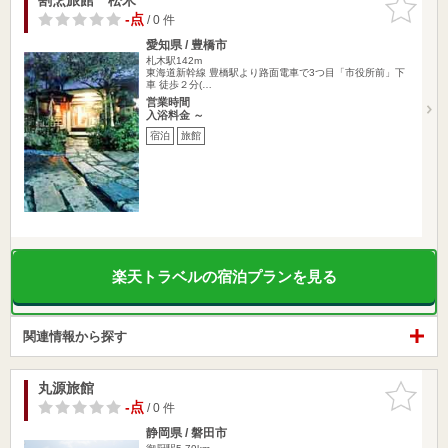
りに追加
-点
/ 0 件
愛知県 / 豊橋市
札木駅142m
東海道新幹線 豊橋駅より路面電車で3つ目「市役所前」下
車 徒歩２分(…
営業時間
入浴料金 ～
宿泊
旅館
楽天トラベルの宿泊プランを見る
関連情報から探す
丸源旅館
お気に入
りに追加
-点
/ 0 件
静岡県 / 磐田市