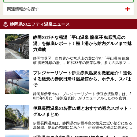
関連情報から探す
静岡県のニフティ温泉ニュース
静岡のガチな秘湯「平山温泉 龍泉荘 御殿乳母の
湯」を徹底レポート！極上湯から館内グルメまで魅
力満載
静岡市葵区、自然豊かな竜爪山の麓に佇む「平山温泉 龍泉
荘 御殿乳母の湯」。昭和33年の開業以来、多くの温泉マニ
アや地元の方々に愛され続けている、知る人ぞ知る鄙び系の
極上温泉です。お湯はもちろん、実はグルメも揃っているん
プレジャーリゾート伊豆赤沢温泉を徹底紹介！進化
です。多くのファンを持つ、その圧倒的なこだわりと魅力を
する絶景の赤沢日帰り温泉館から、ホテル、スパま
解説します。
で
静岡県伊東市の「プレジャーリゾート 伊豆赤沢温泉」は、2
025年9月に「赤沢迎賓館」がリニューアルしたのを皮切り
に、12月には「赤沢温泉ホテル」、「赤沢日帰り温泉
館」、「RED 28 HOTEL」がリニューアル。さらにこのあ
伊豆長岡温泉の名宿15選とおすすめ観光スポット・
とグランピング施設のGRAX EARTH FIELD（グラックスア
グルメまとめ
ースフィールド）、大型屋内アミューズメント施設のPLEA
SURE ARENA（プレジャーアリーナ）がぞくぞくオープン
伊豆長岡温泉は、静岡県の伊豆半島の根元に近い部分にある
予定。
温泉郷。伊豆の玄関口にあたり、伊豆観光の拠点に最適な立
地です。首都圏や名古屋圏からのアクセスが良く、宿泊はも
温泉は海一望の絶景、伊豆の幸満載の食や、全天候型のレジ
ちろん日帰りでも楽しめるのが魅力です。
ャー施設など、現在リニューアルオープンしている施設を中