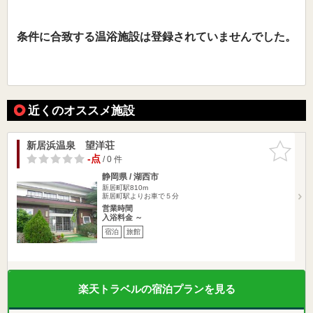
条件に合致する温浴施設は登録されていませんでした。
近くのオススメ施設
新居浜温泉 望洋荘
お気に入
りに追加
-点
/ 0 件
静岡県 / 湖西市
新居町駅810m
新居町駅よりお車で５分
営業時間
入浴料金 ～
宿泊
旅館
楽天トラベルの宿泊プランを見る