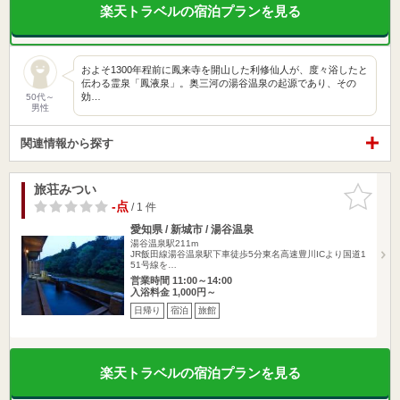
楽天トラベルの宿泊プランを見る
およそ1300年程前に鳳来寺を開山した利修仙人が、度々浴したと
伝わる霊泉「鳳液泉」。奥三河の湯谷温泉の起源であり、その
効…
50代～
男性
関連情報から探す
旅荘みつい
お気に入
りに追加
-点
/ 1 件
愛知県 / 新城市 / 湯谷温泉
湯谷温泉駅211m
JR飯田線湯谷温泉駅下車徒歩5分東名高速豊川ICより国道1
51号線を…
営業時間 11:00～14:00
入浴料金 1,000円～
日帰り
宿泊
旅館
楽天トラベルの宿泊プランを見る