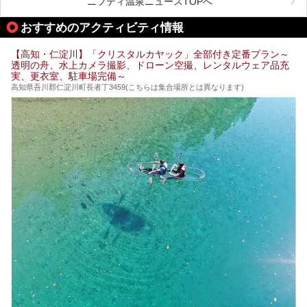
ニフティ温泉ニュースTOPへ
舗銭湯がけっこうな数あるのですよ。
なぜなら最寄り温泉でも車で４０分、山を降りていかねばな
りませんからね…！！
規模は小さいながら、元気に営業中なので観光がてら訪問し
おすすめのアクティビティ情報
てみてはいかがでしょう？
もしくは、翌日キャンプ帰りに立ち寄るのもおすすめです。
JR高知駅から近いものもあるので、公共交通オンリー派もO
Kですよ♪
【高知・仁淀川】「クリスタルカヤック」全部付き定番プラン～
それでは見ていきましょう。
透明の舟、水上カメラ撮影、ドローン空撮、レンタルウェア品充
それではチェックしてきましょう♪
実、更衣室、駐車場完備～
高知県吾川郡仁淀川町長者丁3459(こちらは集合場所とは異なります)