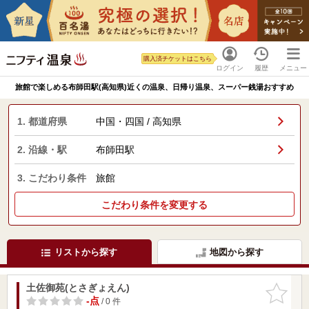
購入済チケットはこちら
ログイン
履歴
メニュー
旅館で楽しめる布師田駅(高知県)近くの温泉、日帰り温泉、スーパー銭湯おすすめ
1. 都道府県
中国・四国 / 高知県
2. 沿線・駅
布師田駅
3. こだわり条件
旅館
こだわり条件を変更する
リストから探す
地図から探す
土佐御苑(とさぎょえん)
お気に入
りに追加
-点
/ 0 件