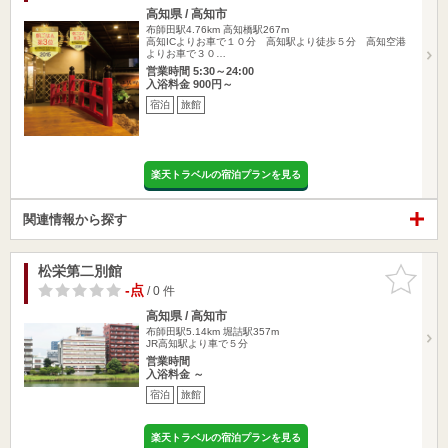
高知県 / 高知市
布師田駅4.76km
高知橋駅267m
高知ICよりお車で１０分 高知駅より徒歩５分 高知空港
よりお車で３０…
営業時間 5:30～24:00
入浴料金 900円～
宿泊
旅館
楽天トラベルの宿泊プランを見る
関連情報から探す
松栄第二別館
お気に入
りに追加
-点
/ 0 件
高知県 / 高知市
布師田駅5.14km
堀詰駅357m
JR高知駅より車で５分
営業時間
入浴料金 ～
宿泊
旅館
楽天トラベルの宿泊プランを見る