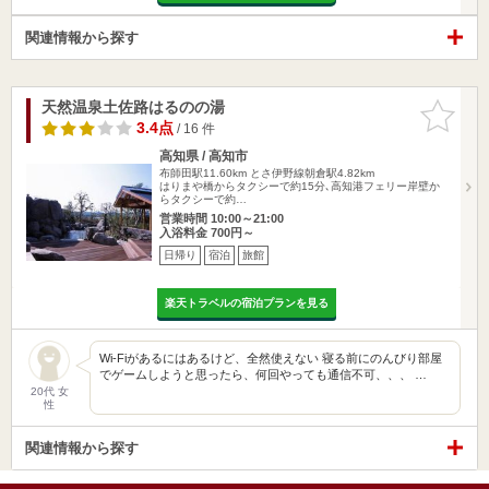
関連情報から探す
天然温泉土佐路はるのの湯
お気に入
りに追加
3.4点
/ 16 件
高知県 / 高知市
布師田駅11.60km
とさ伊野線朝倉駅4.82km
はりまや橋からタクシーで約15分､高知港フェリー岸壁か
らタクシーで約…
営業時間 10:00～21:00
入浴料金 700円～
日帰り
宿泊
旅館
楽天トラベルの宿泊プランを見る
Wi-Fiがあるにはあるけど、全然使えない 寝る前にのんびり部屋
でゲームしようと思ったら、何回やっても通信不可、、、 …
20代 女
性
関連情報から探す