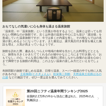
おもてなしの気遣いに心も身体も温まる温泉旅館
「温泉宿」や「温泉旅館」という言葉が存在するように、温泉とは切っても切
れない間柄なのが旅館です。古くは外湯の温泉を中心に立ち並び「湯治場」を
形成していた温泉旅館ですが、今では多くが内湯を有し、その地ならではの名
湯が楽しめるようになっています。また最近は、露天風呂付き客室を備えた施
設も増え、人気が高まっているようです。
旅館を訪れた際、趣あるしつらえや地域の食材を生かしたお料理などととも
に、旅情を大きくかきたててくれるのが細やかなところにまで行き届いた「お
もてなし」の心。そんな居心地の良い場所に滞在しながら自慢のお湯を心ゆく
まで満喫できる旅館の利用は、この上ない温泉の楽しみ方だといえるでしょ
う。
布師田駅の旅館で楽しめる温泉、日帰り温泉、スーパー銭湯の中でも特に人気
があるのは、
土佐御苑(とさぎょえん)
、
松栄第二別館
、
天然温泉土佐路はるの
の湯
などの施設です。ぜひ一度は足を運んでみてください。
第20回ニフティ温泉年間ランキング2025
全国約2.2万件の中から頂点に選ばれた、2025年の人
気施設は…