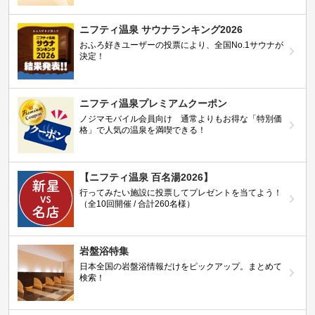
ニフティ温泉 サウナランキング2026
おふろ好きユーザーの投票により、全国No.1サウナが
決定！
ニフティ温泉プレミアムクーポン
ノジマモバイル会員向け 通常よりもお得な「特別価
格」で人気の温泉を満喫できる！
【ニフティ温泉 百名湯2026】
行ってみたい施設に投票してプレゼントを当てよう！
（全10回開催 / 合計260名様）
岩盤浴特集
日本全国の岩盤浴情報だけをピックアップ。まとめて
検索！