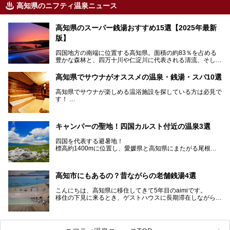
高知県のニフティ温泉ニュース
高知県のスーパー銭湯おすすめ15選【2025年最新
版】
四国地方の南端に位置する高知県。面積の約83％を占める
豊かな森林と、四万十川や仁淀川に代表される清流、そして
青く輝く太平洋に面して約700㎞もの海岸線が続く、自然の
魅力がぎゅっと詰まった県です。
高知県でサウナがオススメの温泉・銭湯・スパ10選
高知県はまた、カツオのたたきをはじめとする海産物や清流
で育つ川魚、大皿にごちそうがどっさり盛られた皿鉢料理、
高知県でサウナが楽しめる温浴施設を探している方は必見で
柚子などの柑橘類、地酒といったグルメが充実していること
す！
でも知られます。ここでは、温泉とあわせて自然の景観やグ
この記事では、高知県内でおすすめするサウナを詳しく紹介
ルメも満喫できる、高知県でおすすめのスーパー銭湯をご紹
します。
介します。
高知市内から、大自然に囲まれたサウナまで厳選してます。
キャンパーの聖地！四国カルスト付近の温泉3選
ぜひこれを読んで高知のサウナ探しの参考してくださいね！
四国を代表する避暑地！
標高約1400mに位置し、愛媛県と高知県にまたがる尾根沿
いに広がる「四国カルスト」。
夏はキャンパーでにぎわい、街明かりもほぼなく満点の星空
高知市にもあるの？昔ながらの老舗銭湯4選
が見れる場所。
そんな街から外れた景色のとってもいい場所なんですが、日
こんにちは、高知県に移住してきて5年目のaimiです。
帰り温泉（お風呂）がありません。
移住の下見に来るとき、ゲストハウスに長期滞在しながら観
中でもライターおすすめの３つの温泉をご紹介します。
光していたのですが。
そのときにお世話になったのが高知市内にある銭湯。
テントを張ってから温泉に向かうのもいいですが、場所取り
高知市というと、高知県の人口の半分が集まっているにぎや
などが問題なければ、温泉に入ってから向かうことをオスス
かなイメージがある方も多いかと思いますが、昔ながらの老
メします。