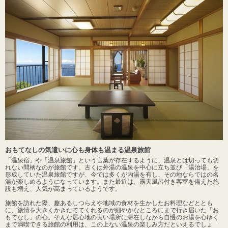
おもてなしの気遣いに心も身体も温まる温泉旅館
「温泉宿」や「温泉旅館」という言葉が存在するように、温泉とは切っても切
れない間柄なのが旅館です。古くは外湯の温泉を中心に立ち並び「湯治場」を
形成していた温泉旅館ですが、今では多くが内湯を有し、その地ならではの名
湯が楽しめるようになっています。また最近は、露天風呂付き客室を備えた施
設も増え、人気が高まっているようです。
旅館を訪れた際、趣あるしつらえや地域の食材を生かしたお料理などととも
に、旅情を大きくかきたててくれるのが細やかなところにまで行き届いた「お
もてなし」の心。そんな居心地の良い場所に滞在しながら自慢のお湯を心ゆく
まで満喫できる旅館の利用は、この上ない温泉の楽しみ方だといえるでしょ