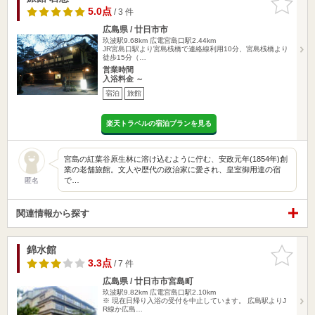
りに追加
5.0点
/ 3 件
広島県 / 廿日市市
玖波駅9.68km
広電宮島口駅2.44km
JR宮島口駅より宮島桟橋で連絡線利用10分、宮島桟橋より
徒歩15分（…
営業時間
入浴料金 ～
宿泊
旅館
楽天トラベルの宿泊プランを見る
宮島の紅葉谷原生林に溶け込むように佇む、安政元年(1854年)創
業の老舗旅館。文人や歴代の政治家に愛され、皇室御用達の宿
で…
匿名
関連情報から探す
錦水館
お気に入
りに追加
3.3点
/ 7 件
広島県 / 廿日市市宮島町
玖波駅9.82km
広電宮島口駅2.10km
※ 現在日帰り入浴の受付を中止しています。 広島駅よりJ
R線か広島…