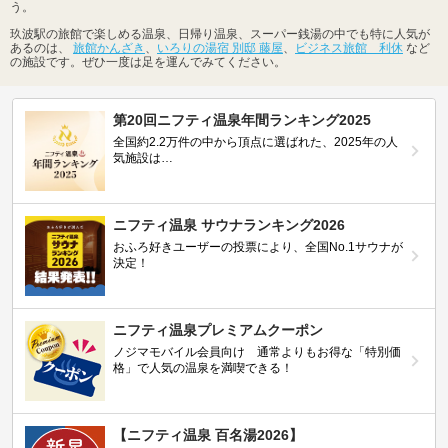
う。
玖波駅の旅館で楽しめる温泉、日帰り温泉、スーパー銭湯の中でも特に人気が
あるのは、
旅館かんざき
、
いろりの湯宿 別邸 藤屋
、
ビジネス旅館 利休
など
の施設です。ぜひ一度は足を運んでみてください。
第20回ニフティ温泉年間ランキング2025
全国約2.2万件の中から頂点に選ばれた、2025年の人
気施設は…
ニフティ温泉 サウナランキング2026
おふろ好きユーザーの投票により、全国No.1サウナが
決定！
ニフティ温泉プレミアムクーポン
ノジマモバイル会員向け 通常よりもお得な「特別価
格」で人気の温泉を満喫できる！
【ニフティ温泉 百名湯2026】