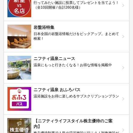
行ってみたい施設に投票してプレゼントを当てよう！
（全10回開催 / 合計260名様）
岩盤浴特集
日本全国の岩盤浴情報だけをピックアップ。まとめて
検索！
ニフティ温泉ニュース
温泉にもっと行きたくなる！お得な情報を掲載中
ニフティ温泉 おふろパス
温浴施設をお得に楽しめるサブスクリプションプラン
【ニフティライフスタイル株主優待のご案
内】