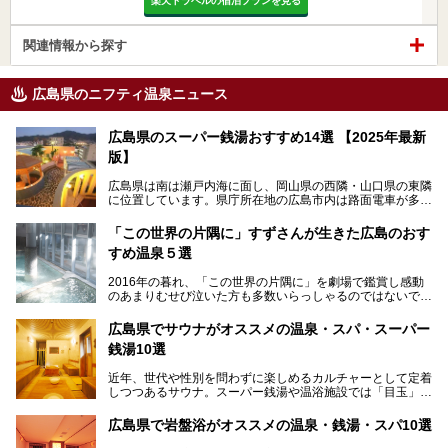
楽天トラベルの宿泊プランを見る
関連情報から探す
広島県のニフティ温泉ニュース
広島県のスーパー銭湯おすすめ14選 【2025年最新
版】
広島県は南は瀬戸内海に面し、岡山県の西隣・山口県の東隣
に位置しています。県庁所在地の広島市内は路面電車が多数
走る風景でも知られています。
厳島神社と原爆ドームの2つの世界文化遺産があり、年間を
「この世界の片隅に」すずさんが生きた広島のおす
通して多数の観光客が訪れます。工業都市として栄えた呉市
すめ温泉５選
や、坂の町・尾道市など、ゆっくり訪れたい町や観光スポッ
トがいっぱいの魅力的な県です。全国生産量1位のかきやレ
2016年の暮れ、「この世界の片隅に」を劇場で鑑賞し感動
モン、全国にファンが多い広島風お好み焼きなどのグルメも
のあまりむせび泣いた方も多数いらっしゃるのではないでし
充実。
ょうか。
温泉施設も多彩です。今回は、広島県でおすすめのスーパー
あの夏のヒロシマを生きた主人公すずさんの笑顔が、今もど
銭湯をご紹介します。
広島県でサウナがオススメの温泉・スパ・スーパー
こかに輝きつづけていることをふと思い浮かべます。
銭湯10選
そんな映画の舞台となった広島県呉市を中心に、広島のおす
すめ温泉施設をご紹介します！
近年、世代や性別を問わずに楽しめるカルチャーとして定着
しつつあるサウナ。スーパー銭湯や温浴施設では「目玉」と
して積極的にアピールしているお店も数多くあります。じん
わりと身体の内部を温めて発汗を促すサウナは、リフレッシ
広島県で岩盤浴がオススメの温泉・銭湯・スパ10選
ュ効果はもちろん、代謝が高まり健康や美容にも良い影響が
期待されます。今回はそんなサウナにこだわった、広島県内