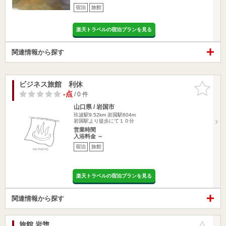
宿泊
旅館
楽天トラベルの宿泊プランを見る
関連情報から探す
ビジネス旅館 利休
お気に入
りに追加
-点
/ 0 件
山口県 / 岩国市
玖波駅9.52km
岩国駅604m
岩国駅より徒歩にて１０分
営業時間
入浴料金 ～
宿泊
旅館
楽天トラベルの宿泊プランを見る
関連情報から探す
旅館 岩惣
お気に入