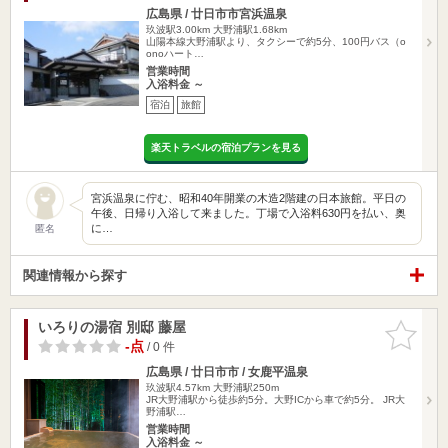
広島県 / 廿日市市宮浜温泉
玖波駅3.00km
大野浦駅1.68km
山陽本線大野浦駅より、タクシーで約5分、100円バス（o
onoハート…
営業時間
入浴料金 ～
宿泊
旅館
楽天トラベルの宿泊プランを見る
宮浜温泉に佇む、昭和40年開業の木造2階建の日本旅館。平日の
午後、日帰り入浴して来ました。丁場で入浴料630円を払い、奥
に…
匿名
関連情報から探す
いろりの湯宿 別邸 藤屋
お気に入
りに追加
-点
/ 0 件
広島県 / 廿日市市 / 女鹿平温泉
玖波駅4.57km
大野浦駅250m
JR大野浦駅から徒歩約5分。大野ICから車で約5分。 JR大
野浦駅…
営業時間
入浴料金 ～