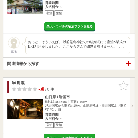
営業時間
入浴料金 ～
宿泊
旅館
楽天トラベルの宿泊プランを見る
おっと、そういえば。 以前厳島神社での結婚式にて宿泊&挙式の
団体利用をしました。 ここなら選んで間違え有りません、し…
匿名
関連情報から探す
半月庵
お気に入
りに追加
-点
/ 0 件
山口県 / 岩国市
玖波駅10.86km
川西駅1.10km
JR岩国駅から車で約10分、山陽新幹線・新岩国駅より車で
約10分、山…
営業時間
入浴料金 ～
宿泊
旅館