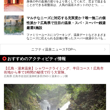
身体の中の血液の巡りをより良くしてくれて、芯まで温まる
のオススメ温泉・銭湯・スパ10ヶ所を紹介させていただき
ことができる岩盤浴は、人気の温浴スポットのひとつ。
ます。
いつもよりも疲れた時や、心身共に癒されたい時にはおすす
めの場所です。
ここでは、温泉や銭湯と一緒に岩盤浴が楽しむことができ
マルチなニーズに対応する充実度か？唯一無二の個
る、広島県でオススメの温泉・銭湯・スパをご紹介していき
ます！
性派か？広島県で注目の温泉・スパ・スーパー銭湯
厳選5施設
ファミリーユースにコワーキング、温泉デートなどさまざま
なニーズに応えられる設備が整ったスーパー銭湯やスパも、
テーマに沿った世界観や息をのむようなオーシャンビューと
いった個性が魅力の温泉も、どちらも充実している広島県。
今回は、そんな広島県にある温浴施設のなかから、筆者が
ニフティ温泉ニュースTOPへ
「一度訪ねてみたい」と気になっている魅力的な施設を5件
ピックアップして紹介します。
おすすめのアクティビティ情報
※2021/07/30時点の情報です。
【広島・湯来温泉】シャワークライミング、半日コース！広島市
街地から車で1時間の秘境で行う大冒険。
広島県 広島市佐伯区湯来町多田2563-1 湯来ロッジ隣