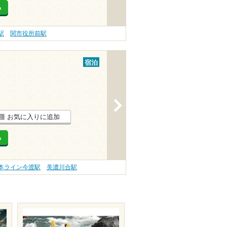
る
駅
関市役所前駅
宿泊
>
お気に入りに追加
る
本ライン今渡駅
美濃川合駅