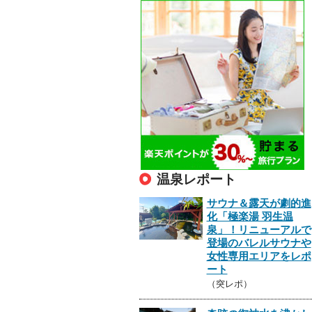
温泉レポート
サウナ＆露天が劇的進
化「極楽湯 羽生温
泉」！リニューアルで
登場のバレルサウナや
女性専用エリアをレポ
ート
（突レポ）