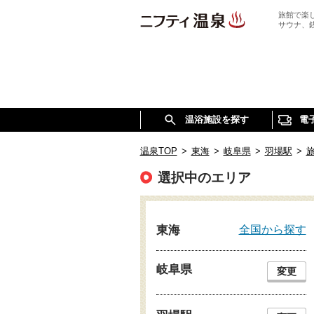
旅館で楽
サウナ、
温浴施設を探す
電
温泉TOP
>
東海
>
岐阜県
>
羽場駅
>
選択中のエリア
全国から探す
東海
岐阜県
変更