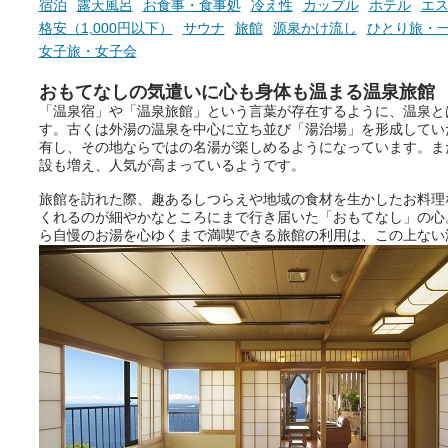
宿泊
露天風呂
お食事・食事処
冷え性
カップル
ホテル
エ
格安（1,000円以下）
サウナ
旅館
源泉かけ流し
ひとり旅・
女子旅・女子会
おもてなしの気遣いに心も身体も温まる温泉旅館
「温泉宿」や「温泉旅館」という言葉が存在するように、温泉と
す。古くは外湯の温泉を中心に立ち並び「湯治場」を形成してい
有し、その地ならではの名湯が楽しめるようになっています。ま
設も増え、人気が高まっているようです。
旅館を訪れた際、趣あるしつらえや地域の食材を生かしたお料理
くれるのが細やかなところにまで行き届いた「おもてなし」の心
ら自慢のお湯を心ゆくまで満喫できる旅館の利用は、この上ない