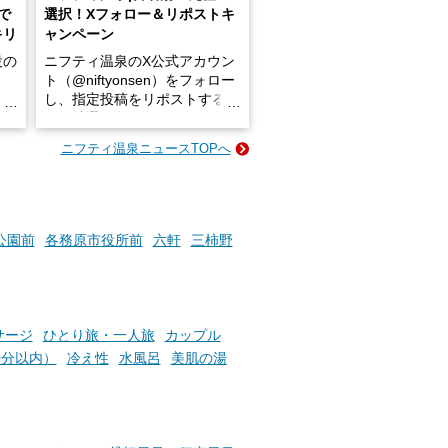
で
選択！Xフォロー＆リポストキ
キリ
ャンペーン
設の
ニフティ温泉のX公式アカウン
ト（@niftyonsen）をフォロー
し、指定投稿をリポストする
占い
と、抽選で各回26（ふろ）名
な
様（合計260名様）に選べるe-
ニフティ温泉ニュースTOPへ
ン
GIFT500円分をプレゼントい
たします。
楽し
ふろ
公園前
各務原市役所前
六軒
三柿野
サージ
ひとり旅・一人旅
カップル
0分以内）
冷え性
水風呂
美肌の湯