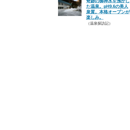
奇跡の御神水を沸かし
た温泉。pH9.6の美人
泉質。本格オープンが
楽しみ。
（温泉探訪記）