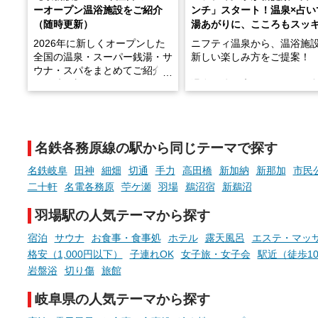
ーオープン温浴施設をご紹介
ンチ」スタート！温泉×占い
（随時更新）
湯あがりに、こころもスッ
2026年に新しくオープンした
ニフティ温泉から、温浴施
全国の温泉・スーパー銭湯・サ
新しい楽しみ方をご提案！
ウナ・スパをまとめてご紹介！
※随時更新しています
温泉で体を癒したあとに、
でこころもスッキリ──そん
天然温泉や露天風呂、注目のサ
新体験が楽しめる「占いベ
ウナなど、こだわりの魅力がつ
チ」を展開中♨
まったスポットが続々登場して
名鉄各務原線の駅から同じテーマで探す
います。
手相やタロットなど気軽に
現地取材記事もあわせて紹介し
める占いで、“ととのう”お
名鉄岐阜
田神
細畑
切通
手力
高田橋
新加納
新那加
市民
ていますので、気になる施設は
時間を、もっと特別に。
二十軒
名電各務原
苧ケ瀬
羽場
鵜沼宿
新鵜沼
ぜひチェックして次のおでかけ
先の参考にしてみてください
羽場駅の人気テーマから探す
ね。
宿泊
サウナ
お食事・食事処
ホテル
露天風呂
エステ・マッ
格安（1,000円以下）
子連れOK
女子旅・女子会
駅近（徒歩1
岩盤浴
切り傷
旅館
岐阜県の人気テーマから探す