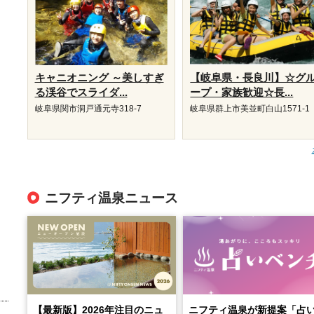
キャニオニング ～美しすぎ
【岐阜県・長良川】☆グ
る渓谷でスライダ...
ープ・家族歓迎☆長...
岐阜県関市洞戸通元寺318-7
岐阜県群上市美並町白山1571-1
ニフティ温泉ニュース
【最新版】2026年注目のニュ
ニフティ温泉が新提案「占