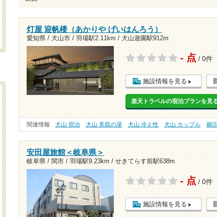
灯屋 迎帆楼（あかりや げいはんろう）
愛知県 / 犬山市 /
羽場駅2.11km
/
犬山遊園駅912m
- 点
/ 0件
施設情報を見る
楽天トラベルの宿泊プランを見
関連情報
犬山 宿泊
犬山 美肌の湯
犬山 冷え性
犬山 カップル
鵜
安田屋旅館＜岐阜県＞
岐阜県 / 関市 /
羽場駅9.23km
/
せきてらす前駅638m
- 点
/ 0件
施設情報を見る