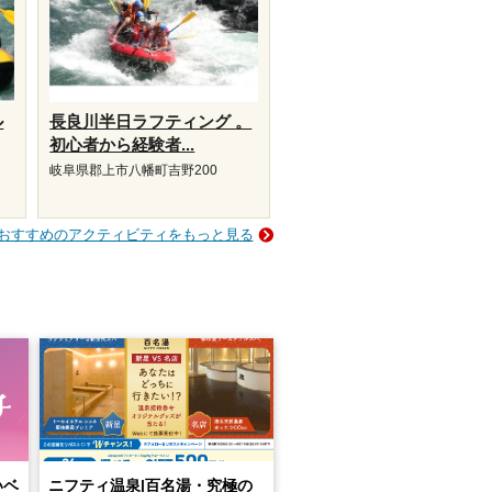
ル
長良川半日ラフティング 。
初心者から経験者...
岐阜県郡上市八幡町吉野200
おすすめのアクティビティをもっと見る
いベ
ニフティ温泉|百名湯・究極の