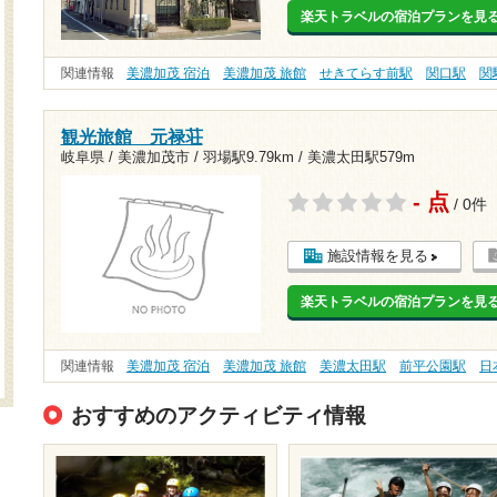
楽天トラベルの宿泊プランを見
関連情報
美濃加茂 宿泊
美濃加茂 旅館
せきてらす前駅
関口駅
関
観光旅館 元禄荘
岐阜県 / 美濃加茂市 /
羽場駅9.79km
/
美濃太田駅579m
- 点
/ 0件
施設情報を見る
楽天トラベルの宿泊プランを見
関連情報
美濃加茂 宿泊
美濃加茂 旅館
美濃太田駅
前平公園駅
日
おすすめのアクティビティ情報