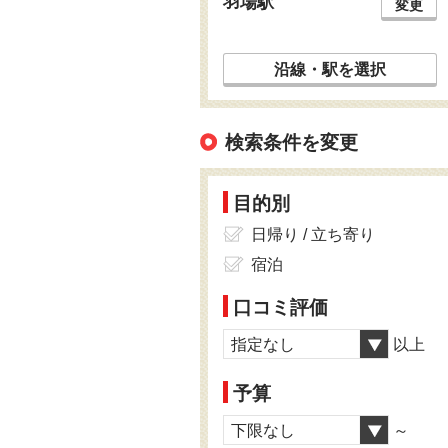
羽場駅
変更
沿線・駅を選択
検索条件を変更
目的別
日帰り / 立ち寄り
宿泊
口コミ評価
指定なし
以上
予算
下限なし
～