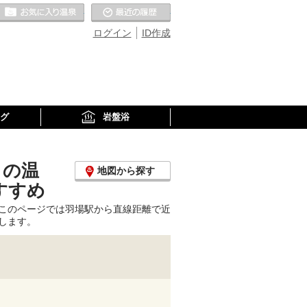
お気に入りの温泉
最近の履歴
ログイン
ID作成
グ
岩盤浴
くの温
地図から探す
すすめ
このページでは羽場駅から直線距離で近
します。