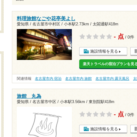
料理旅館なごや花亭美よし
愛知県 / 名古屋市中村区 /
小本駅2.73km
/
太閤通駅418m
- 点
/ 0件
施設情報を見る
楽天トラベルの宿泊プランを見
関連情報
名古屋市内 宿泊
名古屋市内 旅館
名古屋市内 露天風呂
太
旅館 丸為
愛知県 / 名古屋市中区 /
小本駅3.56km
/
東別院駅418m
- 点
/ 0件
施設情報を見る