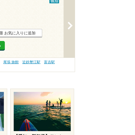
宿泊
>
お気に入りに追加
る
尾張 旅館
近鉄蟹江駅
富吉駅