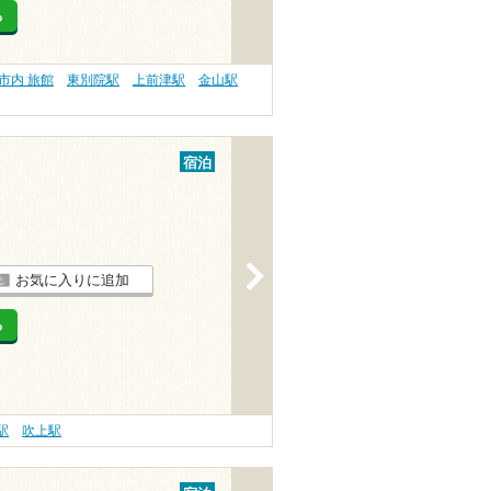
る
市内 旅館
東別院駅
上前津駅
金山駅
宿泊
>
お気に入りに追加
る
駅
吹上駅