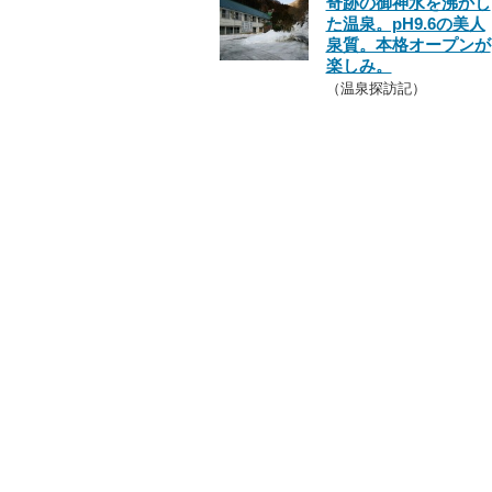
奇跡の御神水を沸かし
た温泉。pH9.6の美人
泉質。本格オープンが
楽しみ。
（温泉探訪記）