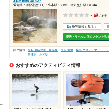
料理旅館 湯元館
愛知県 / 海部郡蟹江町 /
小本駅7.38km
/
近鉄蟹江駅1.05km
- 点
/ 2件
施設情報を見る
楽天トラベルの宿泊プランを見
関連情報
尾張 単純温泉・単純泉
尾張 宿泊
尾張 エステ・マッサージ
蟹江駅
永和駅
おすすめのアクティビティ情報