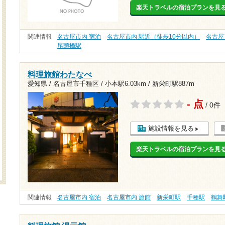
楽天トラベルの宿泊プランを見
関連情報
名古屋市内 宿泊
名古屋市内 駅近（徒歩10分以内）
名古屋
尾頭橋駅
料理旅館わたなべ
愛知県 / 名古屋市千種区 /
小本駅6.03km
/
新栄町駅887m
- 点
/ 0件
施設情報を見る
楽天トラベルの宿泊プランを見
関連情報
名古屋市内 宿泊
名古屋市内 旅館
新栄町駅
千種駅
鶴舞