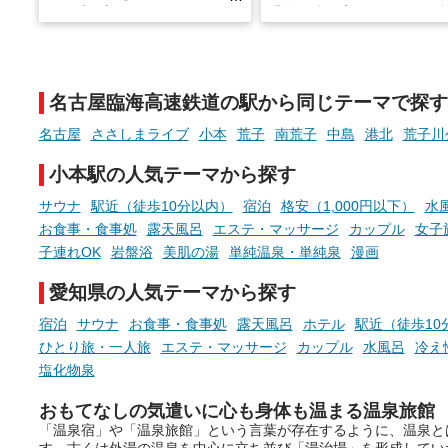
※随時更新しています
温泉で体を癒したあとに、
でこころもスッキリ──そん
天然温泉や露天風呂、注目のサ
新体験が楽しめる「占いベ
ウナなど、こだわりの魅力がつ
チ」を展開中♨
まったスポットが続々登場して
名古屋臨海高速鉄道の駅から同じテーマで探す
います。
手相やタロットなど気軽に
現地取材記事もあわせて紹介し
める占いで、“ととのう”お
名古屋
ささしまライブ
小本
荒子
南荒子
中島
港北
荒子川
ていますので、気になる施設は
時間を、もっと特別に。
ぜひチェックして次のおでかけ
小本駅の人気テーマから探す
先の参考にしてみてください
ね。
サウナ
駅近（徒歩10分以内）
宿泊
格安（1,000円以下）
水
お食事・食事処
露天風呂
エステ・マッサージ
カップル
女子
子連れOK
岩盤浴
美肌の湯
単純温泉・単純泉
漫画
愛知県の人気テーマから探す
宿泊
サウナ
お食事・食事処
露天風呂
ホテル
駅近（徒歩10
ひとり旅・一人旅
エステ・マッサージ
カップル
水風呂
冷え
塩化物泉
おもてなしの気遣いに心も身体も温まる温泉旅館
「温泉宿」や「温泉旅館」という言葉が存在するように、温泉と
す。古くは外湯の温泉を中心に立ち並び「湯治場」を形成してい