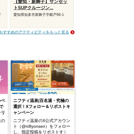
【愛知・新舞子】サンセッ
トSUPクルージン...
字
愛知県知多市新舞子字郷戸96-1
おすすめのアクティビティをもっと見る
いベ
ニフティ温泉|百名湯・究極の
で
選択！Xフォロー＆リポストキ
キリ
ャンペーン
設の
ニフティ温泉のX公式アカウン
ト（@niftyonsen）をフォロー
し、指定投稿をリポストする