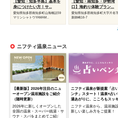
【愛知・知多半島】基本を
【愛知・南知多・伊勢湾
身につけたい方！サ...
口】海釣り体験プラン...
愛知県知多郡南知多町山海橋詰59
愛知県知多郡南知多町大字片名
マリンシャトウYAMAM...
新師崎16-7
ニフティ温泉ニュース
【最新版】2026年注目のニュ
ニフティ温泉が新提案「占
ーオープン温浴施設をご紹介
ンチ」スタート！温泉×占い
（随時更新）
湯あがりに、こころもスッ
2026年に新しくオープンした
ニフティ温泉から、温浴施
全国の温泉・スーパー銭湯・サ
新しい楽しみ方をご提案！
ウナ・スパをまとめてご紹介！