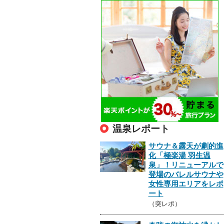
温泉レポート
サウナ＆露天が劇的進
化「極楽湯 羽生温
泉」！リニューアルで
登場のバレルサウナや
女性専用エリアをレポ
ート
（突レポ）