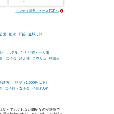
占い
と、抽選で各回26（ふろ）名
な
様（合計260名様）に選べるe-
ニフティ温泉ニュースTOPへ
ン
GIFT500円分をプレゼントい
たします。
楽し
ふろ
公園
稲永
野跡
金城ふ頭
風呂
ホテル
ひとり旅・一人旅
旅・女子会
冷え性
ロウリュ
朝風呂
分以内）
格安（1,000円以下）
性
女子旅・女子会
子連れOK
は切っても切れない間柄なのが旅館で
た温泉旅館ですが、今では多くが内湯を