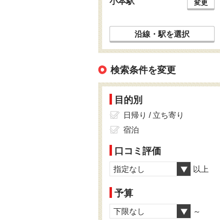
小本駅
変更
沿線・駅を選択
検索条件を変更
目的別
日帰り / 立ち寄り
宿泊
口コミ評価
指定なし
以上
予算
下限なし
～