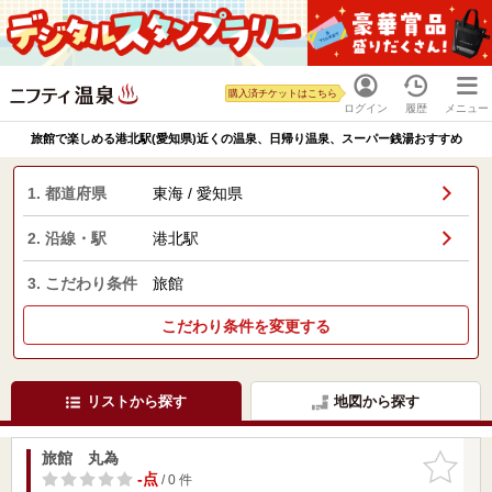
購入済チケットはこちら
ログイン
履歴
メニュー
旅館で楽しめる港北駅(愛知県)近くの温泉、日帰り温泉、スーパー銭湯おすすめ
1. 都道府県
東海 / 愛知県
2. 沿線・駅
港北駅
3. こだわり条件
旅館
こだわり条件を変更する
リストから探す
地図から探す
旅館 丸為
お気に入
りに追加
-点
/ 0 件