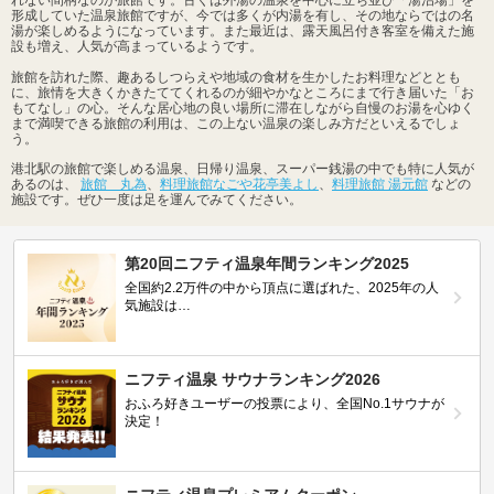
形成していた温泉旅館ですが、今では多くが内湯を有し、その地ならではの名
湯が楽しめるようになっています。また最近は、露天風呂付き客室を備えた施
設も増え、人気が高まっているようです。
旅館を訪れた際、趣あるしつらえや地域の食材を生かしたお料理などととも
に、旅情を大きくかきたててくれるのが細やかなところにまで行き届いた「お
もてなし」の心。そんな居心地の良い場所に滞在しながら自慢のお湯を心ゆく
まで満喫できる旅館の利用は、この上ない温泉の楽しみ方だといえるでしょ
う。
港北駅の旅館で楽しめる温泉、日帰り温泉、スーパー銭湯の中でも特に人気が
あるのは、
旅館 丸為
、
料理旅館なごや花亭美よし
、
料理旅館 湯元館
などの
施設です。ぜひ一度は足を運んでみてください。
第20回ニフティ温泉年間ランキング2025
全国約2.2万件の中から頂点に選ばれた、2025年の人
気施設は…
ニフティ温泉 サウナランキング2026
おふろ好きユーザーの投票により、全国No.1サウナが
決定！