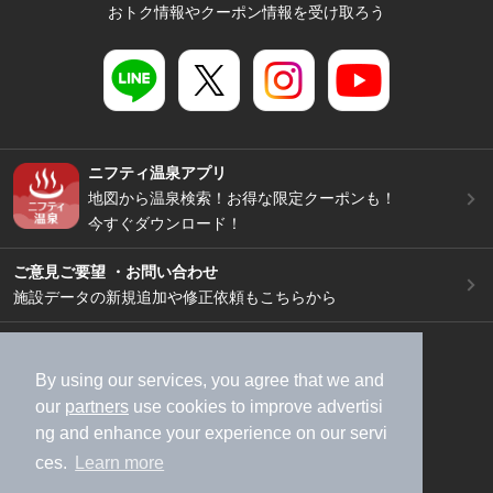
おトク情報やクーポン情報を受け取ろう
ニフティ温泉アプリ
地図から温泉検索！お得な限定クーポンも！
今すぐダウンロード！
ご意見ご要望 ・お問い合わせ
施設データの新規追加や修正依頼もこちらから
スマートフォン
/
PC
加盟店募集（資料請求）
広告出稿のご案内
By using our services, you agree that we and
our
partners
use cookies to improve advertisi
利用規約
ライフスタイルMEMBERS+規約
ng and enhance your experience on our servi
特定商取引法に基づく表記
ヘルプ
採用情報
ces.
Learn more
運営会社
個人情報保護ポリシー