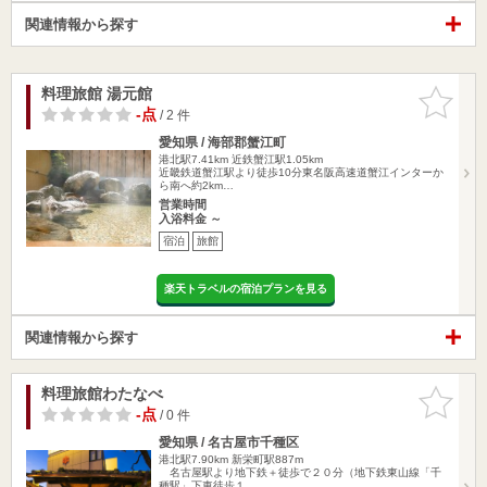
関連情報から探す
料理旅館 湯元館
お気に入
りに追加
-点
/ 2 件
愛知県 / 海部郡蟹江町
港北駅7.41km
近鉄蟹江駅1.05km
近畿鉄道蟹江駅より徒歩10分東名阪高速道蟹江インターか
ら南へ約2km…
営業時間
入浴料金 ～
宿泊
旅館
楽天トラベルの宿泊プランを見る
関連情報から探す
料理旅館わたなべ
お気に入
りに追加
-点
/ 0 件
愛知県 / 名古屋市千種区
港北駅7.90km
新栄町駅887m
名古屋駅より地下鉄＋徒歩で２０分（地下鉄東山線「千
種駅」下車徒歩１…