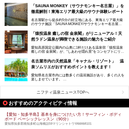
が密集する激戦区です。
までまるごと楽しめる施設に生まれ変わりました。
「SAUNA MONKEY（サウナモンキー名古屋）」を
そのため、「日々の仕事の疲れを心身ともにリセットした
今回は、全面リニューアルして新しくなった「スパアクアス
徹底解剖！東海エリア最大級のサウナ体験レポート
い」「休日に時間を忘れて1日中ダラダラ過ごしたい」「コ
湯友楽」に一足早くお邪魔して取材してきました！
スパ良く非日常の極上体験を味わいたい」人向けの施設が多
名古屋駅から徒歩約5分の好立地にある、東海エリア最大級
くある点が魅力です！
のサウナ施設「SAUNA MONKEY/サウナモンキー名古屋」
をご存じですか？
今回は、名古屋市でおすすめのスーパー銭湯を紹介します。
「名古屋駅周辺ってサウナが少ないよね」という声をよく耳
お好みの温泉施設を見つけて楽しんでくださいね。
「猿投温泉 癒しの宿 金泉閣」がリニューアル！天
にするだけあり、アクセスの良さにも胸が高鳴ります。
然ラドン温泉が満喫できる施設の魅力をご紹介
今回は普段は男性専用となっているパブリックサウナが、女
性専用で公開される『レディースデー』が開催されたので、
愛知高原国定公園内の山奥に1軒だけある温泉宿「猿投温泉
さっそく取材してきました！
癒しの宿 金泉閣」が、“しあわせ隠れ里”をコンセプトにリニ
ューアルオープンします。
名古屋市内の天然温泉「キャナル・リゾート」 温
天然ラドン温泉が堪能できるお風呂や、新設・改装された客
泉ソムリエがおすすめポイントを教えます！
室、地元の食材と温泉水で作られたお料理……。
新しくなった「猿投温泉 癒しの宿 金泉閣」の魅力を丸ごと
愛知県名古屋市内には数多くの温浴施設があり、多くの人を
ご紹介します。
楽しませています。
その中でも今回は「キャナル・リゾート」について、温泉ソ
ムリエの目線で紹介していきます！
ニフティ温泉ニュースTOPへ
名古屋市内にはスーパー銭湯や日帰り温泉が多く、「どこに
行こうかな？」と悩んでしまう方も多いと思います。
おすすめのアクティビティ情報
ぜひこの記事を参考にして「キャナル・リゾート」に出かけ
てみるのはいかがでしょうか？
【愛知・知多半島】基本を身につけたい方！サーフィン・ボディ
ボード ベーシックレッスン（90分）
愛知県知多郡南知多町山海橋詰59マリンシャトウYAMAMI101