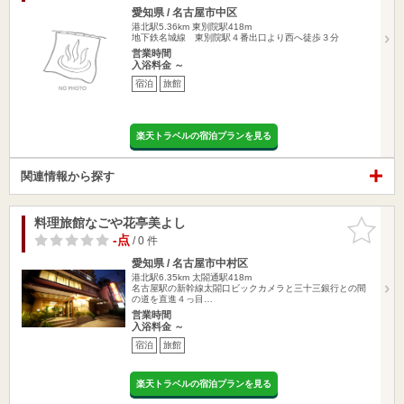
愛知県 / 名古屋市中区
港北駅5.36km
東別院駅418m
地下鉄名城線 東別院駅４番出口より西へ徒歩３分
営業時間
入浴料金 ～
宿泊
旅館
楽天トラベルの宿泊プランを見る
関連情報から探す
料理旅館なごや花亭美よし
お気に入
りに追加
-点
/ 0 件
愛知県 / 名古屋市中村区
港北駅6.35km
太閤通駅418m
名古屋駅の新幹線太閤口ビックカメラと三十三銀行との間
の道を直進４っ目…
営業時間
入浴料金 ～
宿泊
旅館
楽天トラベルの宿泊プランを見る