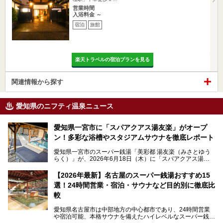
営業時間
入浴料金 ～
宿泊
旅館
楽天トラベルの宿泊プランを見る
関連情報から探す
愛知県のニフティ温泉ニュース
愛知県一宮市に「スパアクアス湯友楽」がオープ
ン！多彩な浴槽やスタジアムサウナを徹底レポート
愛知県一宮市のスーパー銭湯「美彩都 湯友楽（みさとゆう
らく）」が、2026年6月18日（木）に「スパアクアス湯友
楽」としてリニューアルオープン！
【2026年最新】名古屋のスーパー銭湯おすすめ15
この地で30年にわたり愛され続けてきた施設だからこそ、
選！24時間営業・宿泊・サウナなど目的別に徹底比
地元住民をはじめオープンを待ちわびている人も多いのでは
ないでしょうか。
較
老朽化した設備の補修を機に、2年前からじっくり構想を練
ってきたというだけあって、館内の充実度は想像以上。
愛知県名古屋市は中部地方の中心都市であり、24時間営業
以前の4倍に拡張したという露天エリアや10の浴槽、40人収
や宿泊可能、本格サウナを備えたハイレベルなスーパー銭湯
容の巨大なスタジアムサウナに、岩盤浴やリラクゼーション