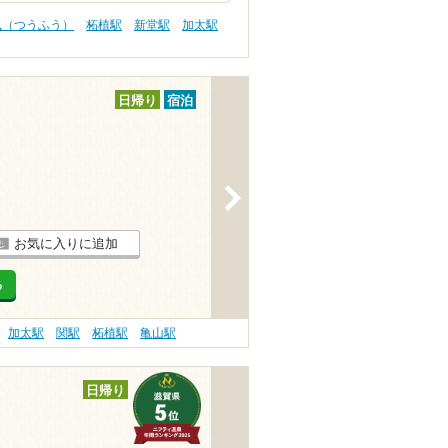
風（つうふう）
柘植駅
新堂駅
加太駅
日帰り
宿泊
>
お気に入りに追加
る
加太駅
関駅
柘植駅
亀山駅
日帰り