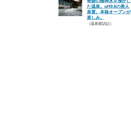
奇跡の御神水を沸かし
た温泉。pH9.6の美人
泉質。本格オープンが
楽しみ。
（温泉探訪記）