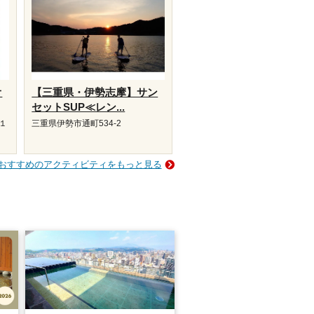
オ
【三重県・伊勢志摩】サン
セットSUP≪レン...
１
三重県伊勢市通町534-2
おすすめのアクティビティをもっと見る