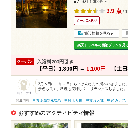
■入浴料 1,300円～
3.9 点
/ 
クーポンあり
施設情報を見る
楽天トラベルの宿泊プランを見
入浴料200円引き
クーポン
【平日】
1,300円
→
1,100円
【土日
2月５日に１泊２日にらっぽんぽんの湯へいきました。
景色も良く、料理も美味しく、リラックスしました。
50代～ 女性
関連情報
甲賀 炭酸水素塩泉
甲賀 切り傷
甲賀 冷え性
甲賀 カップ
おすすめのアクティビティ情報