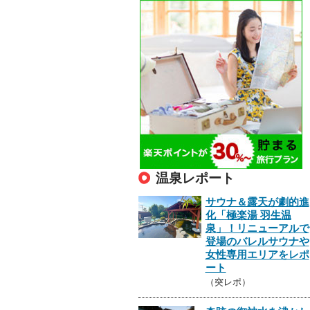
温泉レポート
サウナ＆露天が劇的進
化「極楽湯 羽生温
泉」！リニューアルで
登場のバレルサウナや
女性専用エリアをレポ
ート
（突レポ）