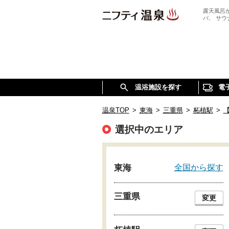
露天風呂
パ、 サ
温浴施設を探す
電
温泉TOP
>
東海
>
三重県
>
柘植駅
>
選択中のエリア
全国から探す
東海
三重県
変更