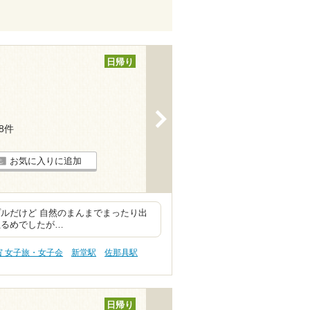
日帰り
>
68件
お気に入りに追加
ルだけど 自然のまんまでまったり出
ぬるめでしたが…
賀 女子旅・女子会
新堂駅
佐那具駅
日帰り