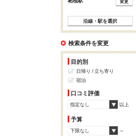
柘植駅
変更
沿線・駅を選択
検索条件を変更
目的別
日帰り / 立ち寄り
宿泊
口コミ評価
指定なし
以上
予算
下限なし
～