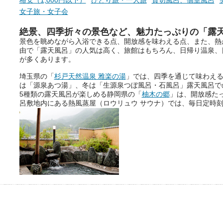
提供元：万葉倶楽部株式会社
女子旅・女子会
【PR】
この記事は万葉倶楽部株式会社
絶景、四季折々の景色など、魅力たっぷりの「露
のPR記事です。
景色を眺めながら入浴できる点、開放感を味わえる点、また、熱
由で「露天風呂」の人気は高く、旅館はもちろん、日帰り温泉、
が多くあります。
埼玉県の「
杉戸天然温泉 雅楽の湯
」では、四季を通じて味わえ
は「源泉あつ湯」、冬は「生源泉つぼ風呂・石風呂」露天風呂で
5種類の露天風呂が楽しめる静岡県の「
柚木の郷
」は、開放感た
呂敷地内にある熱風蒸屋（ロウリュウ サウナ）では、毎日定時