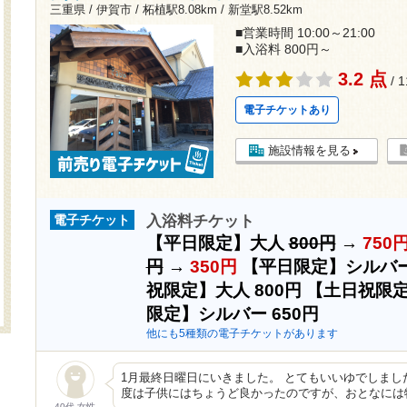
三重県 / 伊賀市 /
柘植駅8.08km
/
新堂駅8.52km
■営業時間 10:00～21:00
■入浴料 800円～
3.2 点
/ 
電子チケットあり
施設情報を見る
入浴料チケット
電子チケット
【平日限定】大人
800円
→
750
円
→
350円
【平日限定】シルバ
祝限定】大人
800円
【土日祝限
限定】シルバー
650円
他にも5種類の電子チケットがあります
1月最終日曜日にいきました。 とてもいいゆでしまし
度は子供にはちょうど良かったのですが、おとなには
40代 女性