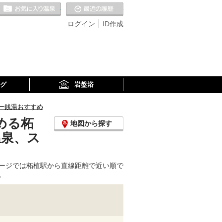
お気に入りの温泉
最近の履歴
ログイン
ID作成
グ
岩盤浴
ー銭湯おすすめ
める柘
地図から探す
温泉、ス
ージでは柘植駅から直線距離で近い順で
。