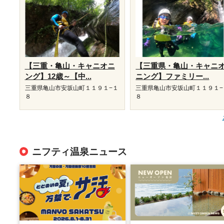
【三重・亀山・キャニオニ
【三重県・亀山・キャニ
ング】12歳～【中...
ニング】ファミリー...
三重県亀山市安坂山町１１９１−１
三重県亀山市安坂山町１１９１−
８
８
ニフティ温泉ニュース