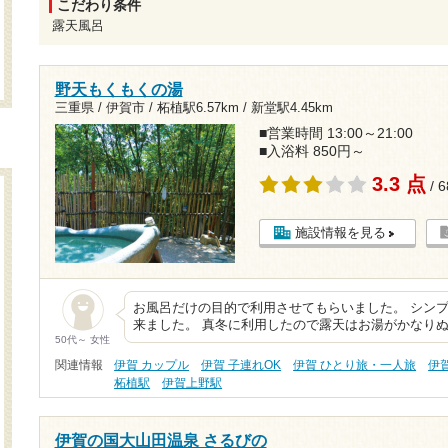
こだわり条件
露天風呂
野天もくもくの湯
三重県 / 伊賀市 /
柘植駅6.57km
/
新堂駅4.45km
■営業時間 13:00～21:00
■入浴料 850円～
3.3 点
/ 
施設情報を見る
お風呂だけの目的で利用させてもらいました。 シンプ
来ました。 真冬に利用したので露天はお湯がかなり
50代～ 女性
関連情報
伊賀 カップル
伊賀 子連れOK
伊賀 ひとり旅・一人旅
伊
柘植駅
伊賀上野駅
伊賀の国大山田温泉 さるびの