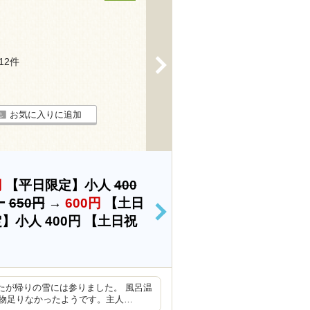
>
112件
お気に入りに追加
円
【平日限定】小人
400
ー
650円
→
600円
【土日
>
定】小人
400円
【土日祝
たが帰りの雪には参りました。 風呂温
物足りなかったようです。主人…