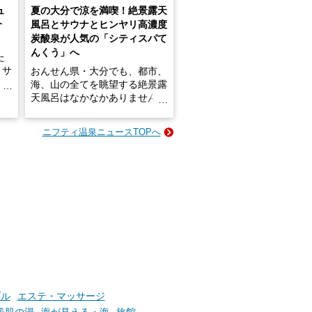
ュ
夏の大分で涼を満喫！絶景露天
介
風呂とサウナとヒンヤリ高濃度
炭酸泉が人気の「シティスパて
んくう」へ
た
・サ
おんせん県・大分でも、都市、
介！
海、山の全てを眺望する絶景露
天風呂はなかなかありません。
2026年7月3日にリニューアル
のサ
して、うみサウナ、やまサウナ
ニフティ温泉ニュースTOPへ
がつ
を新設した「シティスパてんく
して
う(CITY SPA てんくう)」は、
なんとJR大分駅直結という利
介し
便性の高さ！
設は
かけ
地上80mという圧倒的な開放感
い
が魅力。温泉、ロウリュサウ
ナ、そしてひんやりとした約2
7度の高濃度炭酸泉で交互浴し
てととのえば、まさに気分は天
空の極楽、ここはこの夏ぜひと
も訪れたい都市の避暑地です！
プル
エステ・マッサージ
併設の「JR九州ホテル ブラッ
美肌の湯
海が見える・海
旅館