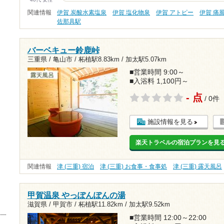
関連情報
伊賀 炭酸水素塩泉
伊賀 塩化物泉
伊賀 アトピー
伊賀 痛
佐那具駅
バーベキュー鈴鹿峠
三重県 / 亀山市 /
柘植駅8.83km
/
加太駅5.07km
■営業時間 9:00～
■入浴料 1,100円～
- 点
/ 0件
施設情報を見る
楽天トラベルの宿泊プランを見
関連情報
津 (三重) 宿泊
津 (三重) お食事・食事処
津 (三重) 露天風呂
甲賀温泉 やっぽんぽんの湯
滋賀県 / 甲賀市 /
柘植駅11.82km
/
加太駅9.52km
■営業時間 12:00～22:00