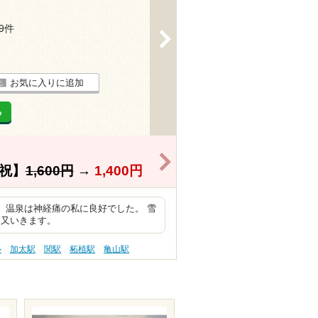
19件
>
お気に入りに追加
る
>
祝】
1,600円
→
1,400円
 温泉は神経痛の私に良好でした。 雪
 又いきます。
ル
加太駅
関駅
柘植駅
亀山駅