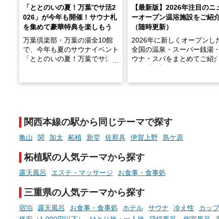
「ととのいの夏！万葉でサ活2
【最新版】2026年注目のニ
026」が今年も開催！サウナ札
ーオープン温浴施設をご紹
を集めて豪華特典を楽しもう
（随時更新）
万葉倶楽部・万葉の湯全10館
2026年に新しくオープンし
で、今年も夏のサウナイベント
全国の温泉・スーパー銭湯
「ととのいの夏！万葉でサ活2
ウナ・スパをまとめてご紹
026」が開催されます！
※随時更新しています
2026年8月1日（土）～8月31
天然温泉や露天風呂、注目
日（月）までの開催期間中は、
ウナなど、こだわりの魅力
サウナ飯やサウナドリンク、岩
まったスポットが続々登場
盤浴の利用などで「万葉サウナ
います。
関西本線の駅から同じテーマで探す
札」を集めることで、オリジナ
現地取材記事もあわせて紹
ルグッズや無料券などの特典と
ていますので、気になる施
亀山
関
加太
柘植
新堂
佐那具
伊賀上野
島ケ原
交換可能。
ぜひチェックして次のおで
先の参考にしてみてくださ
柘植駅の人気テーマから探す
さらに、各館ではアロマロウリ
ね。
ュやアウフグースなど、サウナ
露天風呂
エステ・マッサージ
お食事・食事処
好きにはたまらない多彩なイベ
ントも予定されています。ぜひ
三重県の人気テーマから探す
チェックしてください！
宿泊
露天風呂
お食事・食事処
ホテル
サウナ
冷え性
カッ
───
格安（1,000円以下）
ひとり旅・一人旅
貸切風呂、個室風呂