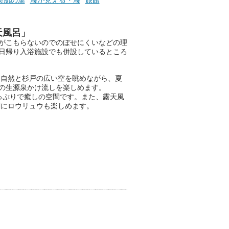
サム大分」に泊まって、この
「シティスパてんくう」をたっ
ぷり満喫してきたのでレポート
天風呂」
します。夏向けの大分駅徒歩圏
がこもらないのでのぼせにくいなどの理
の周辺観光スポットやクールダ
日帰り入浴施設でも併設しているところ
ウンできるスイーツ情報と併せ
てお楽しみください！
る自然と杉戸の広い空を眺めながら、夏
───
の生源泉かけ流しを楽しめます。
提供元：大分県【PR】
っぷりで癒しの空間です。また、露天風
この記事は大分県のPR記事で
刻にロウリュウも楽しめます。
す。