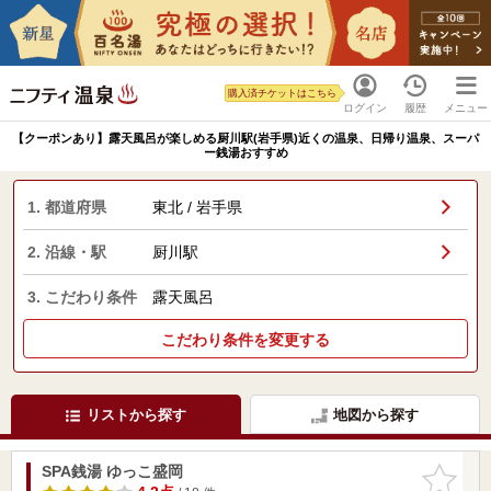
購入済チケットはこちら
ログイン
履歴
メニュー
【クーポンあり】露天風呂が楽しめる厨川駅(岩手県)近くの温泉、日帰り温泉、スーパ
ー銭湯おすすめ
1. 都道府県
東北 / 岩手県
2. 沿線・駅
厨川駅
3. こだわり条件
露天風呂
こだわり条件を変更する
リストから探す
地図から探す
SPA銭湯 ゆっこ盛岡
お気に入
りに追加