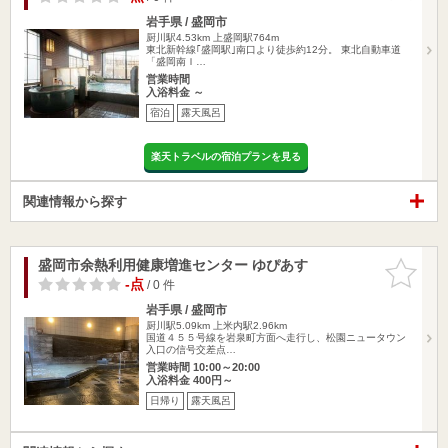
岩手県 / 盛岡市
厨川駅4.53km
上盛岡駅764m
東北新幹線｢盛岡駅｣南口より徒歩約12分。 東北自動車道
「盛岡南Ｉ…
営業時間
入浴料金 ～
宿泊
露天風呂
楽天トラベルの宿泊プランを見る
関連情報から探す
盛岡市余熱利用健康増進センター ゆぴあす
お気に入
りに追加
-点
/ 0 件
岩手県 / 盛岡市
厨川駅5.09km
上米内駅2.96km
国道４５５号線を岩泉町方面へ走行し、松園ニュータウン
入口の信号交差点…
営業時間 10:00～20:00
入浴料金 400円～
日帰り
露天風呂