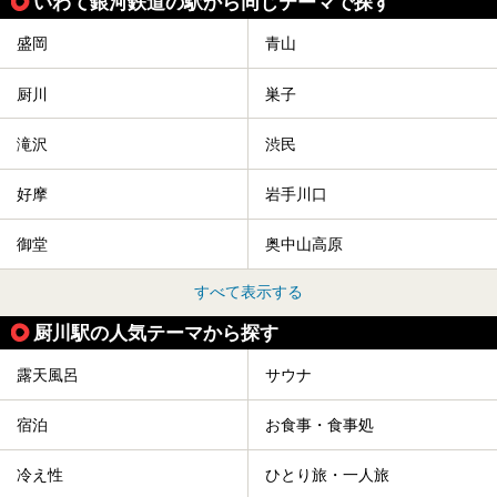
いわて銀河鉄道の駅から同じテーマで探す
盛岡
青山
厨川
巣子
滝沢
渋民
好摩
岩手川口
御堂
奥中山高原
すべて表示する
厨川駅の人気テーマから探す
露天風呂
サウナ
宿泊
お食事・食事処
冷え性
ひとり旅・一人旅