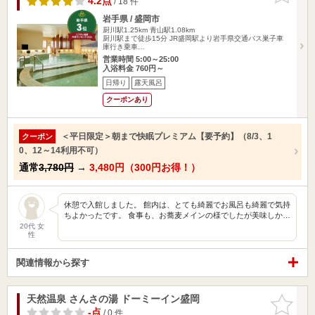
4.2点
/ 18 件
岩手県 / 盛岡市
厨川駅1.25km
青山駅1.08km
厨川駅まで徒歩15分 JR盛岡駅より岩手県交通バス巣子車
庫行き乗車…
営業時間 5:00～25:00
入浴料金 760円～
日帰り
露天風呂
クーポンあり
＜平日限定＞朝まで快眠プレミアム【要予約】（8/3、1
クーポン
0、12～14利用不可）
通常
3,780円
→
3,480円（300円お得！）
休憩で入館しました。 館内は、とても綺麗でお風呂も綺麗で気持
ちよかったです。 食事も、お蕎麦メインの様でしたが美味しか…
20代 女
性
関連情報から探す
天然温泉 さんさの湯 ドーミーイン盛岡
お気に入
りに追加
-点
/ 0 件