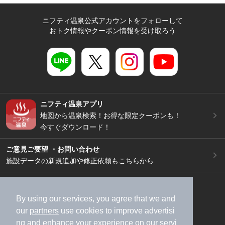
ニフティ温泉公式アカウントをフォローして
おトク情報やクーポン情報を受け取ろう
ニフティ温泉アプリ
地図から温泉検索！お得な限定クーポンも！
今すぐダウンロード！
ご意見ご要望 ・お問い合わせ
施設データの新規追加や修正依頼もこちらから
スマートフォン
/
PC
加盟店募集（資料請求）
広告出稿のご案内
By using our services, you agree that we and
our
partners
use cookies to improve advertisi
利用規約
ライフスタイルMEMBERS+規約
ng and enhance your experience on our servi