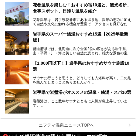
の後"）の充実をはかり、テーマをSNOW（雪）＋NOVA
花巻温泉を楽しむ！おすすめ宿10選と、観光名所、
（新星）で「SNØVA（スノーヴァ）」としました！
食事スポット、日帰り温泉を紹介
スキーやスノボはもちろんのこと、スキーをしない人でも満
花巻温泉は、岩手県花巻市にある温泉地。温泉の恵みに加え
喫できるパウダースノーの雫石。というわけで、「雫石プリ
て自然や文化に触れる機会が豊富で、アクセスも良好なた
ンスホテル」にお出かけして楽しめるアクティビティや温泉
め、遠くに住んでいる方でも気軽に足を運べます。
をたっぷりレポートしちゃいます。
岩手県のスーパー銭湯おすすめ15選【2025年最新
この記事では、花巻温泉の魅力、おすすめの宿・注目すべき
───
版】
観光スポット・味わい深い食事処・気軽に立ち寄れる日帰り
提供元：株式会社西武・プリンスホテルズワールドワイド
温泉を順に紹介します。
【PR】
都道府県では、北海道に次ぐ全国2位の広さがある岩手県。
この記事は雫石プリンスホテルのPR記事です。
山・平野・川・海と美しい自然に恵まれ、雄大な景色の宝庫
花巻温泉での日常を忘れられる特別な体験を通じて、いつも
と言えます。山の幸・海の幸も豊富で、盛岡冷麺や前沢牛、
と違う思い出深い温泉旅行を満喫しましょう。
三陸の魚介類などの岩手グルメは全国に知られていますね。
【1,000円以下！】岩手県のおすすめサウナ施設10
大自然に囲まれた岩手県には、温泉が多く湧き出していま
選
す。今回は、岩手県でおすすめのスーパー銭湯をご紹介しま
す。
サウナに行こうと思うと、どうしても入浴料が高く、二の足
を踏んでしまうことありませんか？
そこで値段を抑えた格安でお風呂とサウナを満喫できる充実
岩手県で岩盤浴がオススメの温泉・銭湯・スパ10選
の施設を紹介します！
岩盤浴は、ここ数年サウナとともに人気が急上昇していま
サクッと、月何回もサウナを楽しみたい人にとってはピッタ
す。
リの場所ばかりなんですよ。
美容のほか、身体の疲れを取ったり心地よさを感じられたり
など、おすすめできるポイントばかりです。
この記事では岩手県にある1,000円以下のおすすめサウナ施
今回は、岩手県でおすすめの温泉、銭湯、スパにある岩盤浴
設を紹介していきます。
を紹介します！
ニフティ温泉ニュースTOPへ
温度も低めなので、暑いのが苦手な人でも大満足な施設です
よ。