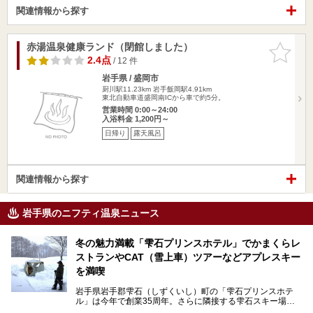
関連情報から探す
赤湯温泉健康ランド（閉館しました）
お気に入
りに追加
2.4点
/ 12 件
岩手県 / 盛岡市
厨川駅11.23km
岩手飯岡駅4.91km
東北自動車道盛岡南ICから車で約5分。
営業時間 0:00～24:00
入浴料金 1,200円～
日帰り
露天風呂
関連情報から探す
岩手県のニフティ温泉ニュース
冬の魅力満載「雫石プリンスホテル」でかまくらレ
ストランやCAT（雪上車）ツアーなどアプレスキー
を満喫
岩手県岩手郡雫石（しずくいし）町の「雫石プリンスホテ
ル」は今年で創業35周年。さらに隣接する雫石スキー場は
創業45周年。この冬はアプレスキー（フランス語で"スキー