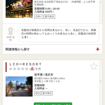
東北本線 仙北町駅下車徒歩15分 「JR盛岡駅」より岩手県
交通都南…
営業時間 5:00～26:00
入浴料金 600円～
日帰り
露天風呂
岩盤浴が朝風呂から利用出来るから、良い。先会計だから、朝風
呂の時間が終わってもゆっくり出来るから良い。岩盤浴の休憩所
も凄く…
40代 女
性
関連情報から探す
ＬＣＯーＲＥＳＯＲＴ
お気に入
りに追加
-点
/ 0 件
岩手県 / 滝沢市
厨川駅8.59km
滝沢駅4.09km
滝沢駅より車で約１０分
営業時間
入浴料金 ～
宿泊
露天風呂