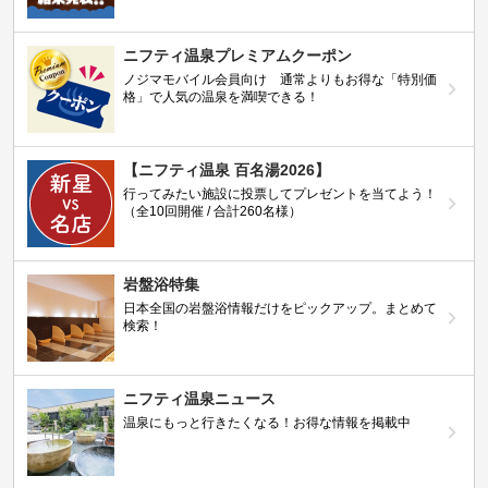
ニフティ温泉プレミアムクーポン
ノジマモバイル会員向け 通常よりもお得な「特別価
格」で人気の温泉を満喫できる！
【ニフティ温泉 百名湯2026】
行ってみたい施設に投票してプレゼントを当てよう！
（全10回開催 / 合計260名様）
岩盤浴特集
日本全国の岩盤浴情報だけをピックアップ。まとめて
検索！
ニフティ温泉ニュース
温泉にもっと行きたくなる！お得な情報を掲載中