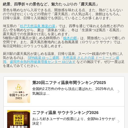
絶景、四季折々の景色など、魅力たっぷりの「露天風呂」
景色を眺めながら入浴できる点、開放感を味わえる点、また、熱がこもらない
のでのぼせにくいなどの理由で「露天風呂」の人気は高く、旅館はもちろん、
日帰り温泉、日帰り入浴施設でも併設しているところが多くあります。
埼玉県の「
杉戸天然温泉 雅楽の湯
」では、四季を通じて味わえる自然と杉戸の
広い空を眺めながら、夏は「源泉あつ湯」、冬は「生源泉つぼ風呂・石風呂」
露天風呂での生源泉かけ流しを楽しめます。
5種類の露天風呂が楽しめる静岡県の「
柚木の郷
」は、開放感たっぷりで癒しの
空間です。また、露天風呂敷地内にある熱風蒸屋（ロウリュウ サウナ）では、
毎日定時刻にロウリュウも楽しめます。
厨川駅の露天風呂が楽しめる温泉、日帰り温泉、スーパー銭湯の中でも特に人
気があるのは、
SPA銭湯 ゆっこ盛岡
、
天然温泉 さんさの湯 ドーミーイン盛
岡
、
盛岡市余熱利用健康増進センター ゆぴあす
などの施設です。ぜひ一度は足
を運んでみてください。
第20回ニフティ温泉年間ランキング2025
全国約2.2万件の中から頂点に選ばれた、2025年の人
気施設は…
ニフティ温泉 サウナランキング2026
おふろ好きユーザーの投票により、全国No.1サウナが
決定！