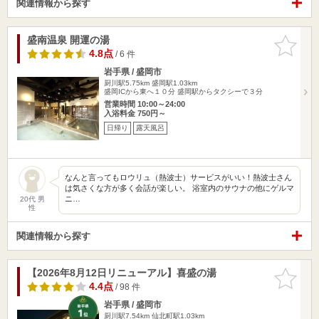
関連情報から探す
盛南温泉 開運の湯
お気に入
りに追加
4.8点
/ 6 件
岩手県 / 盛岡市
厨川駅5.75km
盛岡駅1.03km
盛岡ICから東へ１０分 盛岡駅からタクシーで３分
営業時間 10:00～24:00
入浴料金 750円～
日帰り
露天風呂
なんと言ってもロウリュ（熱波士）サービスがいい！熱波士さん
は気さくな方が多く会話が楽しい。 浴室内のサウナの他にゲルマ
ニ…
20代 男
性
関連情報から探す
【2026年8月12日リニューアル】喜盛の湯
お気に入
りに追加
4.4点
/ 98 件
岩手県 / 盛岡市
厨川駅7.54km
仙北町駅1.03km