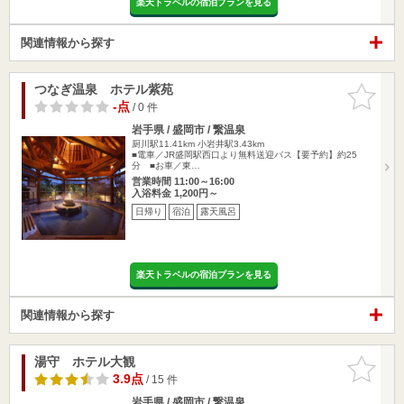
楽天トラベルの宿泊プランを見る
関連情報から探す
つなぎ温泉 ホテル紫苑
お気に入
りに追加
-点
/ 0 件
岩手県 / 盛岡市 / 繋温泉
厨川駅11.41km
小岩井駅3.43km
■電車／JR盛岡駅西口より無料送迎バス【要予約】約25
分 ■お車／東…
営業時間 11:00～16:00
入浴料金 1,200円～
日帰り
宿泊
露天風呂
楽天トラベルの宿泊プランを見る
関連情報から探す
湯守 ホテル大観
お気に入
りに追加
3.9点
/ 15 件
岩手県 / 盛岡市 / 繋温泉