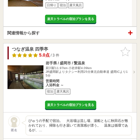
日帰り
宿泊
露天風呂
楽天トラベルの宿泊プランを見る
関連情報から探す
つなぎ温泉 四季亭
お気に入
りに追加
5.0点
/ 3 件
岩手県 / 盛岡市 / 繋温泉
厨川駅11.97km
小岩井駅4.09km
JR盛岡駅よりタクシー利用25分東北自動車道 盛岡ICより1
5分
営業時間
入浴料金 ～
宿泊
露天風呂
楽天トラベルの宿泊プランを見る
びゅうの手配で宿泊。 大浴場は流し場、湯船ともに秋田石が敷
かれており、掃除も行き届いて清潔感が漂う。 温泉は循環であ
るが、…
匿名