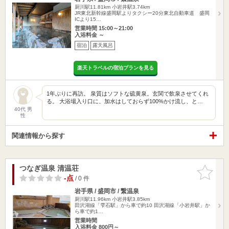
厨川駅11.81km
小岩井駅3.74km
JR東北新幹線盛岡駅よりタクシー20分東北自動車道 盛岡
ICより15…
営業時間 15:00～21:00
入浴料金 ～
宿泊
露天風呂
楽天トラベルの宿泊プランを見る
1年ぶりに再訪。 泉質はソフトな硫黄泉。玄関で飲泉させてくれ
る。 大浴場入り口に、加水はしておらず100%かけ流し、と…
40代 男
性
関連情報から探す
つなぎ温泉 清温荘
お気に入
りに追加
-点
/ 0 件
岩手県 / 盛岡市 / 繋温泉
厨川駅11.96km
小岩井駅3.85km
田沢湖線「雫石駅」から車で約10 田沢湖線「小岩井駅」か
ら車で約1…
営業時間
入浴料金 800円～