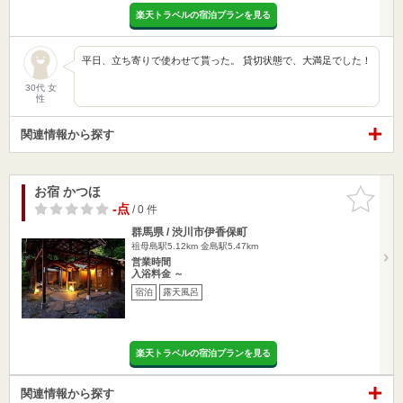
楽天トラベルの宿泊プランを見る
平日、立ち寄りで使わせて貰った。 貸切状態で、大満足でした！
30代 女
性
関連情報から探す
お宿 かつほ
お気に入
りに追加
-点
/ 0 件
群馬県 / 渋川市伊香保町
祖母島駅5.12km
金島駅5.47km
営業時間
入浴料金 ～
宿泊
露天風呂
楽天トラベルの宿泊プランを見る
関連情報から探す