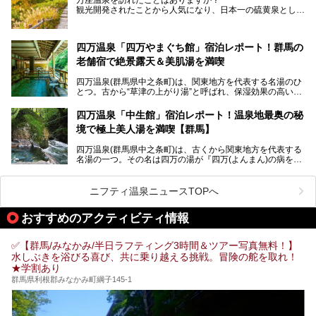
今回は、その中でも特にユニークな駅直結の「水沼の湯」の
この記事は亀の井ホテル 草津リゾートのPR記事です。
観光開発されたことから人気になり、日本一の硫黄泉として
魅力に焦点を当て、温泉好き、サウナー、そして電車旅好き
も有名な温泉地です。
も必見の、心と体がリフレッシュする水沼ヴィレッジの体験
レポートをお届けします。
万座温泉が何県にあるのか、どんな温泉なのか、知らない方
四万温泉「四万やまぐち館」宿泊レポート！群馬の
も多いかもしれません。
老舗宿で絶景露天＆美肌湯を満喫
そこで筆者である私が実際に行ってみました！万座温泉の楽
しみ方や周辺の観光地を解説します。
四万温泉(群馬県中之条町)は、関東地方を代表する名湯のひ
また、日帰り入浴できる温泉から混浴可能な温泉まで、おす
とつ。古から“草津の上がり湯”と呼ばれ、保湿効果の高い美
すめの入浴施設もご紹介します！
肌湯として有名な存在です。
四万温泉「中生館」宿泊レポート！温泉地最奥の秘
「四万やまぐち館」は、この地を代表する旅館の一つ。日帰
境で極上美人湯を満喫【群馬】
り入浴も可能ですが、やはり宿泊してじっくり楽しむのがベ
スト。今回は筆者自ら宿泊し、人気の絶景露天風呂＆極上美
四万温泉(群馬県中之条町)は、古くから関東地方を代表する
肌湯をはじめ、館内の魅力をたっぷりとご紹介します！
名湯の一つ。その名は四万の湯が『四万(よんまん)の病を癒
す霊泉』であるとする伝説に由来し、現代においても多くの
観光客で賑わう人気温泉地です。
ニフティ温泉ニュースTOPへ
「中生館」は四万温泉最奥に位置し、秘境感漂う老舗宿。泉
質の良さ(特に美人湯効果)に定評があり、知る人ぞ知る穴場
おすすめのアクティビティ情報
的存在です。今回は筆者自ら宿泊し、自慢の温泉をはじめ食
事・客室・共有スペースなど、宿の全貌を徹底紹介します。
✅【群馬/みなかみ/半日ラフティング3時間＆ツアー写真無料！】
水しぶきを浴びる喜び、共に乗り越える挑戦。冒険の舵を取れ！
★学割あり
群馬県利根郡みなかみ町綱子145-1