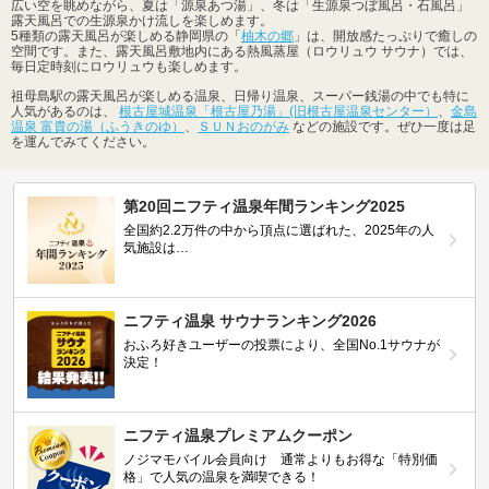
広い空を眺めながら、夏は「源泉あつ湯」、冬は「生源泉つぼ風呂・石風呂」
露天風呂での生源泉かけ流しを楽しめます。
5種類の露天風呂が楽しめる静岡県の「
柚木の郷
」は、開放感たっぷりで癒しの
空間です。また、露天風呂敷地内にある熱風蒸屋（ロウリュウ サウナ）では、
毎日定時刻にロウリュウも楽しめます。
祖母島駅の露天風呂が楽しめる温泉、日帰り温泉、スーパー銭湯の中でも特に
人気があるのは、
根古屋城温泉「根古屋乃湯」(旧根古屋温泉センター）
、
金島
温泉 富貴の湯（ふうきのゆ）
、
ＳＵＮおのがみ
などの施設です。ぜひ一度は足
を運んでみてください。
第20回ニフティ温泉年間ランキング2025
全国約2.2万件の中から頂点に選ばれた、2025年の人
気施設は…
ニフティ温泉 サウナランキング2026
おふろ好きユーザーの投票により、全国No.1サウナが
決定！
ニフティ温泉プレミアムクーポン
ノジマモバイル会員向け 通常よりもお得な「特別価
格」で人気の温泉を満喫できる！