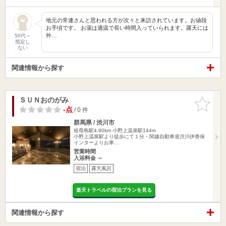
地元の常連さんと思われる方が次々と来訪されています。お値段
お手頃です。 お湯は適温で長い時間入っていられます。露天には
外…
50代～
指定し
ない
関連情報から探す
ＳＵＮおのがみ
お気に入
りに追加
-点
/ 0 件
群馬県 / 渋川市
祖母島駅4.90km
小野上温泉駅144m
小野上温泉駅より徒歩にて１分・関越自動車道渋川伊香保
インターよりお車…
営業時間
入浴料金 ～
宿泊
露天風呂
楽天トラベルの宿泊プランを見る
関連情報から探す