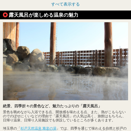
すべて表示する
露天風呂が楽しめる温泉の魅力
絶景、四季折々の景色など、魅力たっぷりの「露天風呂」
景色を眺めながら入浴できる点、開放感を味わえる点、また、熱がこもらない
のでのぼせにくいなどの理由で「露天風呂」の人気は高く、旅館はもちろん、
日帰り温泉、日帰り入浴施設でも併設しているところが多くあります。
埼玉県の「
杉戸天然温泉 雅楽の湯
」では、四季を通じて味わえる自然と杉戸の