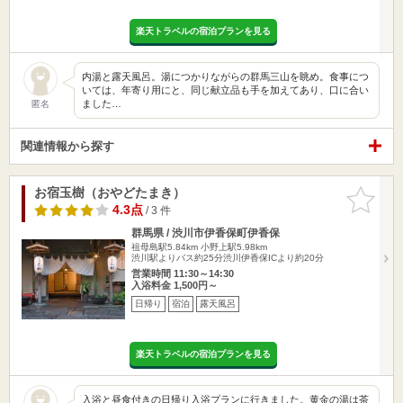
楽天トラベルの宿泊プランを見る
内湯と露天風呂。湯につかりながらの群馬三山を眺め。食事につ
いては、年寄り用にと、同じ献立品も手を加えてあり、口に合い
ました…
匿名
関連情報から探す
お宿玉樹（おやどたまき）
お気に入
りに追加
4.3点
/ 3 件
群馬県 / 渋川市伊香保町伊香保
祖母島駅5.84km
小野上駅5.98km
渋川駅よりバス約25分渋川伊香保ICより約20分
営業時間 11:30～14:30
入浴料金 1,500円～
日帰り
宿泊
露天風呂
楽天トラベルの宿泊プランを見る
入浴と昼食付きの日帰り入浴プランに行きました。黄金の湯は茶