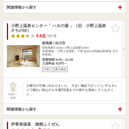
関連情報から探す
小野上温泉センター「 ハタの湯 」（旧 小野上温泉
お気に入
さちのゆ）
りに追加
3.8点
/ 62 件
群馬県 / 渋川市
祖母島駅5.02km
小野上温泉駅109m
JR吾妻線「小野上温泉駅」下車 徒歩2分関越自動車道 渋川
伊香保I.…
営業時間 9:00～21:00
入浴料金 410円～
日帰り
露天風呂
土曜日の午後に出かけました。 大きい施設でびっくり｡中もキレ
イで後払い制なのも今風⁉︎浴場までの道中も美味しそうなオリ
ジ…
50代～
女性
関連情報から探す
伊香保温泉 旅館ふくぜん
お気に入
りに追加