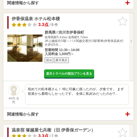
関連情報から探す
伊香保温泉 ホテル松本楼
お気に入
りに追加
3.3点
/ 9 件
群馬県 / 渋川市伊香保町
祖母島駅5.41km
金島駅5.72km
JR上越線渋川駅～バス関越交通渋川駅乗車(伊香保温泉)行
き(約25分…
営業時間 11:30～14:00
入浴料金 1,500円～
宿泊
露天風呂
楽天トラベルの宿泊プランを見る
初めての松本楼さん！ 特に印象に残ったのが、夕食です。 まず
前菜から素晴らしかったです。 全体に私好みだったのか?…
40代 女
性
関連情報から探す
温泉宿 塚越屋七兵衛（旧 伊香保ガーデン）
お気に入
りに追加
3.3点
/ 7 件