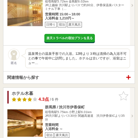
祖母島駅5.72km
金島駅6.02km
JR上越線 渋川駅よりバスで約30分、伊香保温泉バスター
ミナル下車（…
営業時間 15:00～18:00
入浴料金 1,210円～
日帰り
宿泊
露天風呂
楽天トラベルの宿泊プランを見る
温泉博士の温泉手形での入浴。12時より３時は清掃の為入浴不可
との事で午前中に訪問しました。ホテルは古いですが、浴室はニ
ュー…
匿名
関連情報から探す
ホテル木暮
お気に入
りに追加
4.3点
/ 6 件
群馬県 / 渋川市伊香保町
祖母島駅5.75km
小野上駅6.01km
JR渋川駅よりバス30分 関越高速道 渋川伊香保ICより35
分
営業時間
入浴料金 ～
宿泊
露天風呂