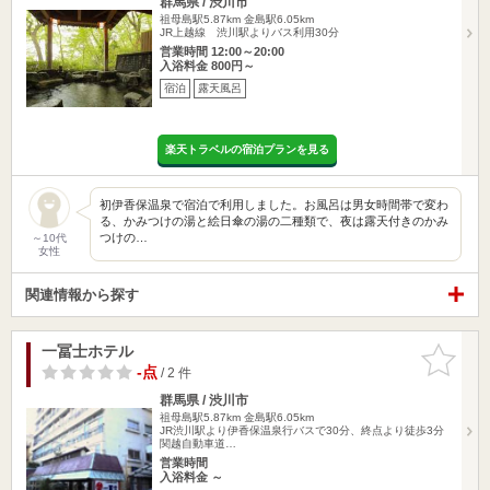
群馬県 / 渋川市
祖母島駅5.87km
金島駅6.05km
JR上越線 渋川駅よりバス利用30分
営業時間 12:00～20:00
入浴料金 800円～
宿泊
露天風呂
楽天トラベルの宿泊プランを見る
初伊香保温泉で宿泊で利用しました。お風呂は男女時間帯で変わ
る、かみつけの湯と絵日傘の湯の二種類で、夜は露天付きのかみ
つけの…
～10代
女性
関連情報から探す
一冨士ホテル
お気に入
りに追加
-点
/ 2 件
群馬県 / 渋川市
祖母島駅5.87km
金島駅6.05km
JR渋川駅より伊香保温泉行バスで30分、終点より徒歩3分
関越自動車道…
営業時間
入浴料金 ～