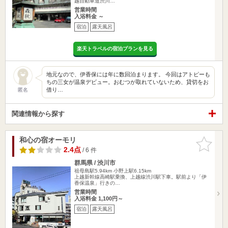
越自動車道渋川…
営業時間
入浴料金 ～
宿泊
露天風呂
楽天トラベルの宿泊プランを見る
地元なので、伊香保には年に数回泊まります。 今回はアトピーも
ちの三女が温泉デビュー。おむつが取れていないため、貸切をお
借り…
匿名
関連情報から探す
和心の宿オーモリ
お気に入
りに追加
2.4点
/ 6 件
群馬県 / 渋川市
祖母島駅5.94km
小野上駅6.15km
上越新幹線高崎駅乗換、上越線渋川駅下車。駅前より「伊
香保温泉」行きの…
営業時間
入浴料金 1,100円～
宿泊
露天風呂