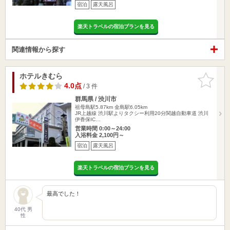
宿泊
露天風呂
楽天トラベルの宿泊プランを見る
関連情報から探す
ホテルきむら
お気に入
りに追加
4.0点
/ 3 件
群馬県 / 渋川市
祖母島駅5.87km
金島駅6.05km
JR上越線 渋川駅よりタクシー利用20分関越自動車道 渋川
伊香保IC…
営業時間 0:00～24:00
入浴料金 2,100円～
宿泊
露天風呂
楽天トラベルの宿泊プランを見る
最高でした！
40代 男
性