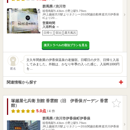
群馬県 / 渋川市
祖母島駅5.43km
小野上駅5.75km
JR上越線渋川駅よりタクシー20分関越自動車道渋川伊香保
ICより20…
営業時間
入浴料金 ～
日帰り
宿泊
露天風呂
楽天トラベルの宿泊プランを見る
文久年間創業の伊香保温泉の老舗宿。日曜日の夕方、日帰り入浴
してみました。外観は、かなり年季の入った感じ。入浴料1000円
を…
匿名
関連情報から探す
塚越屋七兵衛 別館 香雲館（旧 伊香保ガーデン 香雲
お気に入
館）
りに追加
5.0点
/ 4 件
群馬県 / 渋川市伊香保町伊香保
祖母島駅5.43km
小野上駅5.75km
JR上越線渋川駅よりタクシー20分関越自動車道渋川伊香保
ICより20…