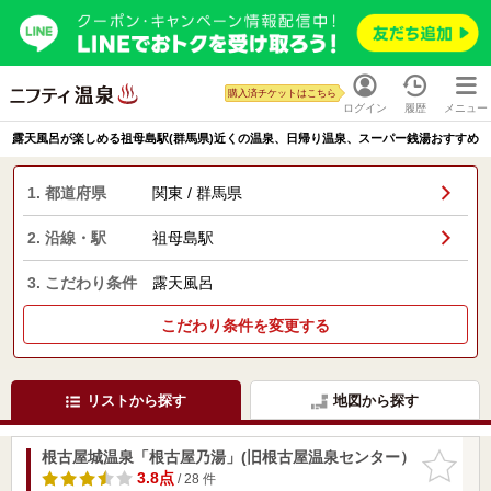
購入済チケットはこちら
ログイン
履歴
メニュー
露天風呂が楽しめる祖母島駅(群馬県)近くの温泉、日帰り温泉、スーパー銭湯おすすめ
1. 都道府県
関東 / 群馬県
2. 沿線・駅
祖母島駅
3. こだわり条件
露天風呂
こだわり条件を変更する
リストから探す
地図から探す
根古屋城温泉「根古屋乃湯」(旧根古屋温泉センター）
お気に入
りに追加
3.8点
/ 28 件