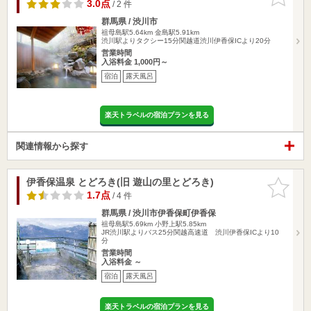
りに追加
3.0点
/ 2 件
群馬県 / 渋川市
祖母島駅5.64km
金島駅5.91km
渋川駅よりタクシー15分関越道渋川伊香保ICより20分
営業時間
入浴料金 1,000円～
宿泊
露天風呂
楽天トラベルの宿泊プランを見る
関連情報から探す
伊香保温泉 とどろき(旧 遊山の里とどろき)
お気に入
りに追加
1.7点
/ 4 件
群馬県 / 渋川市伊香保町伊香保
祖母島駅5.69km
小野上駅5.85km
JR渋川駅よりバス25分関越高速道 渋川伊香保ICより10
分
営業時間
入浴料金 ～
宿泊
露天風呂
楽天トラベルの宿泊プランを見る