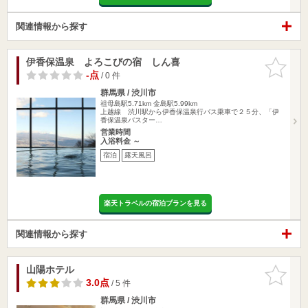
関連情報から探す
伊香保温泉 よろこびの宿 しん喜
お気に入
りに追加
-点
/ 0 件
群馬県 / 渋川市
祖母島駅5.71km
金島駅5.99km
上越線 渋川駅から伊香保温泉行バス乗車で２５分、「伊
香保温泉バスター…
営業時間
入浴料金 ～
宿泊
露天風呂
楽天トラベルの宿泊プランを見る
関連情報から探す
山陽ホテル
お気に入
りに追加
3.0点
/ 5 件
群馬県 / 渋川市