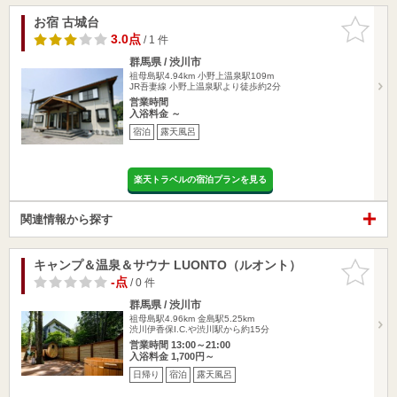
お宿 古城台
お気に入
りに追加
3.0点
/ 1 件
群馬県 / 渋川市
祖母島駅4.94km
小野上温泉駅109m
JR吾妻線 小野上温泉駅より徒歩約2分
営業時間
入浴料金 ～
宿泊
露天風呂
楽天トラベルの宿泊プランを見る
関連情報から探す
キャンプ＆温泉＆サウナ LUONTO（ルオント）
お気に入
りに追加
-点
/ 0 件
群馬県 / 渋川市
祖母島駅4.96km
金島駅5.25km
渋川伊香保I.C.や渋川駅から約15分
営業時間 13:00～21:00
入浴料金 1,700円～
日帰り
宿泊
露天風呂