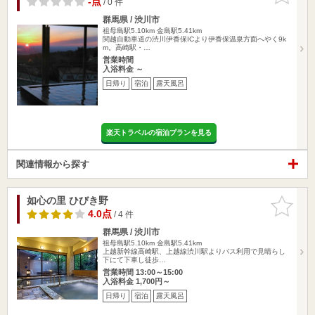
-点
/ 0 件
群馬県 / 渋川市
祖母島駅5.10km
金島駅5.41km
関越自動車道の渋川伊香保ICより伊香保温泉方面へやく9k
m。高崎駅・…
営業時間
入浴料金 ～
日帰り
宿泊
露天風呂
楽天トラベルの宿泊プランを見る
関連情報から探す
如心の里 ひびき野
お気に入
りに追加
4.0点
/ 4 件
群馬県 / 渋川市
祖母島駅5.10km
金島駅5.41km
上越新幹線高崎駅、上越線渋川駅よりバス利用で見晴らし
下にて下車し徒歩…
営業時間 13:00～15:00
入浴料金 1,700円～
日帰り
宿泊
露天風呂