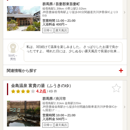
群馬県 / 吾妻郡東吾妻町
祖母島駅1.39km
小野上駅2.02km
JR吾妻線祖母島駅より徒歩30分関越道渋川伊香保ICより3
0分
営業時間 11:00～21:00
入浴料金 400円～
日帰り
露天風呂
私は、3日続けて温泉を楽しみました。 さっぱりしたお湯で良か
ったですよ。 晴れた日には、少しぬるい露天風呂で長湯が出来…
50代～
男性
関連情報から探す
金島温泉 富貴の湯（ふうきのゆ）
お気に入
りに追加
4.2点
/ 49 件
群馬県 / 渋川市
祖母島駅2.31km
金島駅220m
JR吾妻線金島駅から徒歩5分関越自動車道渋川伊香保ICか
ら国道17・…
営業時間 10:00～21:00
入浴料金 500円～
日帰り
露天風呂