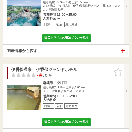
祖母島駅5.27km
小野上駅5.58km
JR上越線 渋川駅より伊香保温泉行きバス、又は車で２０
分。関越自動車…
営業時間 12:00～15:00
入浴料金 ～
日帰り
宿泊
露天風呂
楽天トラベルの宿泊プランを見る
関連情報から探す
伊香保温泉 伊香保グランドホテル
お気に入
りに追加
-点
/ 0 件
群馬県 / 渋川市
祖母島駅5.38km
金島駅5.67km
ＪＲ 渋川駅よりバスで２０分
営業時間 10:00～22:00
入浴料金 ～
日帰り
宿泊
露天風呂
楽天トラベルの宿泊プランを見る