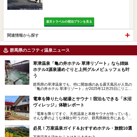
楽天トラベルの宿泊プランを見る
関連情報から探す
群馬県のニフティ温泉ニュース
草津温泉「亀の井ホテル 草津リゾート」なら姉妹
ホテル3源泉湯めぐりと上州グルメビュッフェも叶
う
群馬県の草津温泉でも、特に開放感のある露天風呂が人気の
「亀の井ホテル 草津リゾート」が2025年12月25日にリニュ
ーアルオープンしました。
ロビーや客室が綺麗になって、上州グルメにこだわったビュ
電車を降りたら秘湯とサウナ！宿泊もできる「水沼
ッフェも人気！アクセスはシャトルバスで楽々、さらに草津
ヴィレッジ」体験レポート
温泉にある姉妹ホテルの「草津温泉 大東舘」「亀の井ホテ
ル 草津湯畑」の湯めぐりまで楽しめます。
「電車を降りてすぐ、天然温泉と本格サウナが待っている」
そんな夢のような体験が叶うのが、群馬県桐生市にある「駅
今回はそんな「亀の井ホテル 草津リゾート」を徹底レポー
の天然温泉&サウナの森 水沼ヴィレッジ」です。
ト！
日帰り温泉の「水沼の湯」と宿泊もできる「サウナの森」、
必見！万座温泉ガイド＆おすすめホテル・旅館10選
２つのエリアがあります。
───
提供元：アイコニア・ホスピタリティ株式会社【PR】
万座温泉を訪れたことはありますか？