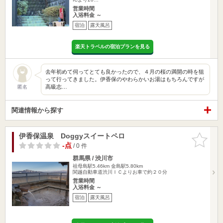
営業時間
入浴料金 ～
宿泊
露天風呂
楽天トラベルの宿泊プランを見る
去年初めて伺ってとても良かったので、４月の桜の満開の時を狙
って行ってきました。伊香保のやわらかいお湯はもちろんですが
高級志…
匿名
関連情報から探す
伊香保温泉 Doggyスイートペロ
お気に入
りに追加
-点
/ 0 件
群馬県 / 渋川市
祖母島駅5.46km
金島駅5.80km
関越自動車道渋川ＩＣよりお車で約２０分
営業時間
入浴料金 ～
宿泊
露天風呂