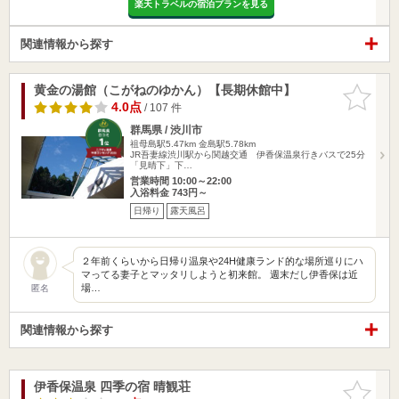
楽天トラベルの宿泊プランを見る
関連情報から探す
黄金の湯館（こがねのゆかん）【長期休館中】
お気に入
りに追加
4.0点
/ 107 件
群馬県 / 渋川市
祖母島駅5.47km
金島駅5.78km
JR吾妻線渋川駅から関越交通 伊香保温泉行きバスで25分
「見晴下」下…
営業時間 10:00～22:00
入浴料金 743円～
日帰り
露天風呂
２年前くらいから日帰り温泉や24H健康ランド的な場所巡りにハ
マってる妻子とマッタリしようと初来館。 週末だし伊香保は近
場…
匿名
関連情報から探す
伊香保温泉 四季の宿 晴観荘
お気に入