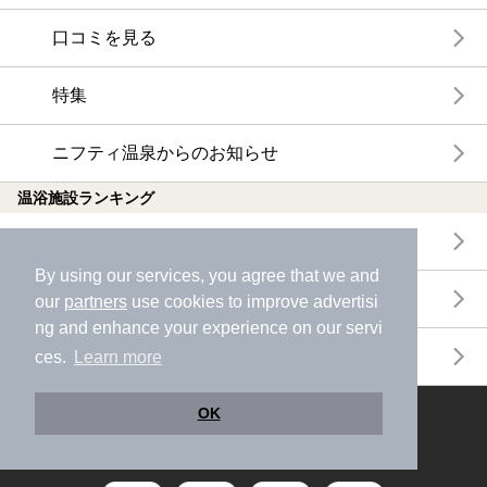
口コミを見る
特集
ニフティ温泉からのお知らせ
温浴施設ランキング
年間温泉ランキング
By using our services, you agree that we and
月間温泉ランキング
our
partners
use cookies to improve advertisi
ng and enhance your experience on our servi
サウナランキング
ces.
Learn more
OK
ニフティ温泉公式アカウントをフォローして
おトク情報やクーポン情報を受け取ろう