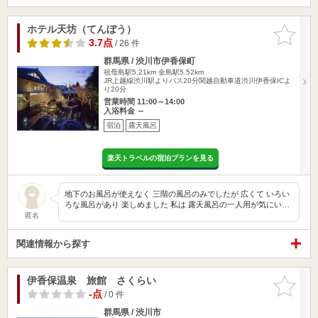
ホテル天坊（てんぼう）
お気に入
りに追加
3.7点
/ 26 件
群馬県 / 渋川市伊香保町
祖母島駅5.21km
金島駅5.52km
JR上越線渋川駅よりバス20分関越自動車道渋川伊香保ICよ
り20分
営業時間 11:00～14:00
入浴料金 ～
宿泊
露天風呂
楽天トラベルの宿泊プランを見る
地下のお風呂が使えなく 三階の風呂のみでしたが 広くて いろい
ろな風呂があり 楽しめました 私は 露天風呂の一人用が気にい…
匿名
関連情報から探す
伊香保温泉 旅館 さくらい
お気に入
りに追加
-点
/ 0 件
群馬県 / 渋川市