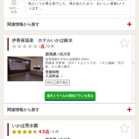
色というか黄土色でした。体があたたまり、おいしい昼食(メイ
ンはす…
50代～
女性
関連情報から探す
伊香保温泉 ホテルいかほ銀水
お気に入
りに追加
-点
/ 0 件
群馬県 / 渋川市
祖母島駅5.87km
金島駅6.05km
関越道 伊香保・渋川ＩＣより１５分。ＪＲ上越線「渋川
駅」から乗り継ぎ…
営業時間
入浴料金 ～
宿泊
露天風呂
楽天トラベルの宿泊プランを見る
関連情報から探す
いかほ秀水園
お気に入
りに追加
4.5点
/ 3 件