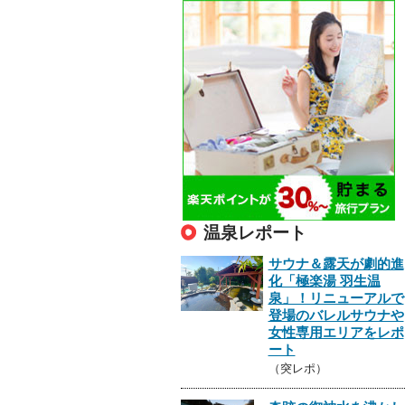
温泉レポート
サウナ＆露天が劇的進
化「極楽湯 羽生温
泉」！リニューアルで
登場のバレルサウナや
女性専用エリアをレポ
ート
（突レポ）