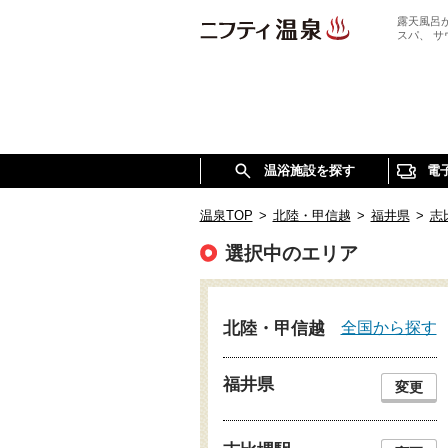
露天風呂
スパ、 
温浴施設を探す
電
温泉TOP
>
北陸・甲信越
>
福井県
>
志
選択中のエリア
全国から探す
北陸・甲信越
福井県
変更