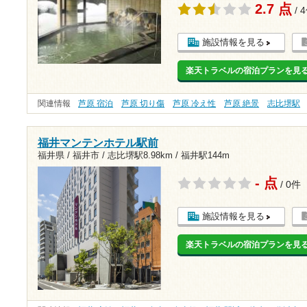
2.7 点
/ 
施設情報を見る
楽天トラベルの宿泊プランを見
関連情報
芦原 宿泊
芦原 切り傷
芦原 冷え性
芦原 絶景
志比堺駅
福井マンテンホテル駅前
福井県 / 福井市 /
志比堺駅8.98km
/
福井駅144m
- 点
/ 0件
施設情報を見る
楽天トラベルの宿泊プランを見