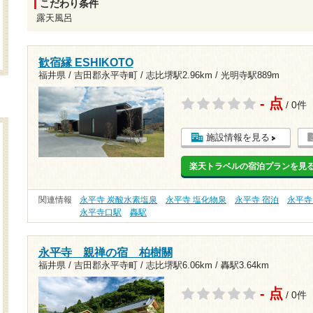
こだわり条件
露天風呂
歓宿縁 ESHIKOTO
福井県 / 吉田郡永平寺町 /
志比堺駅2.96km
/
光明寺駅889m
- 点
/ 0件
施設情報を見る
楽天トラベルの宿泊プランを見
関連情報
永平寺 炭酸水素塩泉
永平寺 塩化物泉
永平寺 宿泊
永平寺
永平寺口駅
轟駅
永平寺 親禅の宿 柏樹關
福井県 / 吉田郡永平寺町 /
志比堺駅6.06km
/
轟駅3.64km
- 点
/ 0件