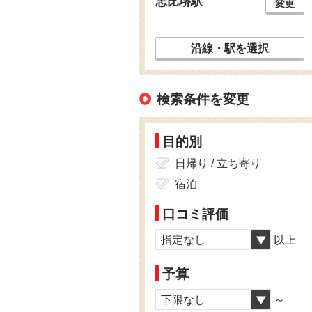
志比堺駅
変更
沿線・駅を選択
検索条件を変更
目的別
日帰り / 立ち寄り
宿泊
口コミ評価
指定なし
以上
予算
下限なし
～