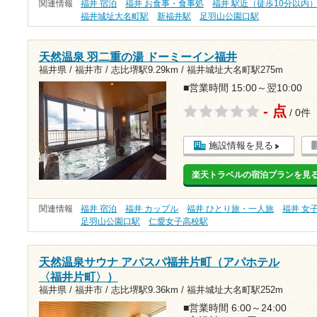
関連情報
福井 宿泊
福井 お食事・食事処
福井 駅近（徒歩10分以内
福井城址大名町駅
新福井駅
足羽山公園口駅
天然温泉 羽二重の湯 ドーミーイン福井
福井県 / 福井市 /
志比堺駅9.29km
/
福井城址大名町駅275m
■営業時間 15:00～翌10:00
- 点
/ 0件
施設情報を見る
楽天トラベルの宿泊プランを見
関連情報
福井 宿泊
福井 カップル
福井 ひとり旅・一人旅
福井 女
足羽山公園口駅
仁愛女子高校駅
天然温泉サウナ アパスパ福井片町（アパホテル
〈福井片町〉）
福井県 / 福井市 /
志比堺駅9.36km
/
福井城址大名町駅252m
■営業時間 6:00～24:00