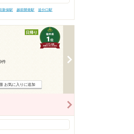
前新保駅
越前開発駅
追分口駅
日帰り
>
39件
お気に入りに追加
>