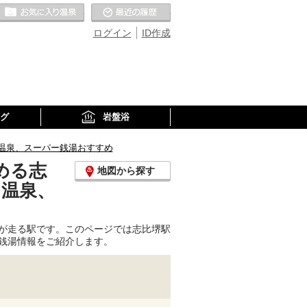
お気に入りの温泉
最近の履歴
ログイン
ID作成
グ
岩盤浴
温泉、スーパー銭湯おすすめ
める志
地図から探す
り温泉、
が走る駅です。このページでは志比堺駅
銭湯情報をご紹介します。