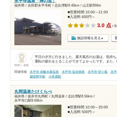
永平寺温泉「禅の里」
福井県 / 吉田郡永平寺町 /
志比堺駅8.45km
/
山王駅858m
■営業時間 10:00～21:00
■入浴料 600円～
3.0 点
/ 
施設情報を見る
平日の夕方に行きました。露天風呂のお湯は、気持ち
運転の疲れをとることができてよかったです。また、
50代～ 女性
関連情報
永平寺 炭酸水素塩泉
永平寺 塩化物泉
永平寺 切り傷
永平
越前野中駅
小舟渡駅
丸岡温泉たけくらべ
福井県 / 坂井市丸岡町 / 丸岡温泉 /
志比堺駅8.56km
/
永平寺口駅8.60km
■営業時間 10:00～20:00
■入浴料 500円～