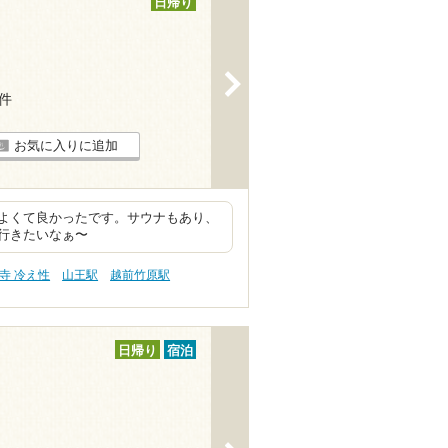
日帰り
>
8件
お気に入りに追加
よくて良かったです。サウナもあり、
行きたいなぁ〜
寺 冷え性
山王駅
越前竹原駅
日帰り
宿泊