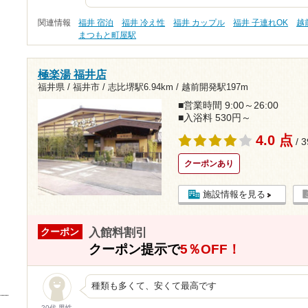
関連情報
福井 宿泊
福井 冷え性
福井 カップル
福井 子連れOK
越
まつもと町屋駅
極楽湯 福井店
福井県 / 福井市 /
志比堺駅6.94km
/
越前開発駅197m
■営業時間 9:00～26:00
■入浴料 530円～
4.0 点
/ 
クーポンあり
施設情報を見る
入館料割引
クーポン
クーポン提示で
5％OFF！
種類も多くて、安くて最高です
20代 男性