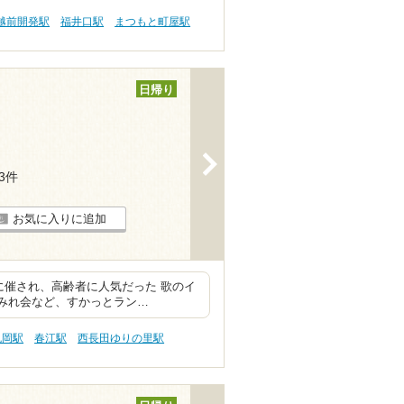
越前開発駅
福井口駅
まつもと町屋駅
日帰り
>
13件
お気に入りに追加
に催され、高齢者に人気だった 歌のイ
すみれ会など、すかっとラン…
丸岡駅
春江駅
西長田ゆりの里駅