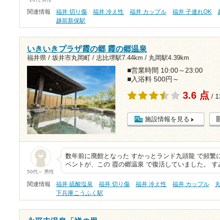
関連情報
福井 切り傷
福井 冷え性
福井 カップル
福井 子連れOK
越前新保駅
いきいきプラザ霞の郷 霞の郷温泉
福井県 / 坂井市丸岡町 /
志比堺駅7.44km
/
丸岡駅4.39km
■営業時間 10:00～23:00
■入浴料 500円～
3.6 点
/ 
施設情報を見る
数年前に廃館となった すかっとランド九頭龍 で頻繁
ベントが、この 霞の郷温泉 で復活していました。 
50代～ 男性
関連情報
福井 硫酸塩泉
福井 切り傷
福井 冷え性
福井 カップル
下兵庫こうふく駅