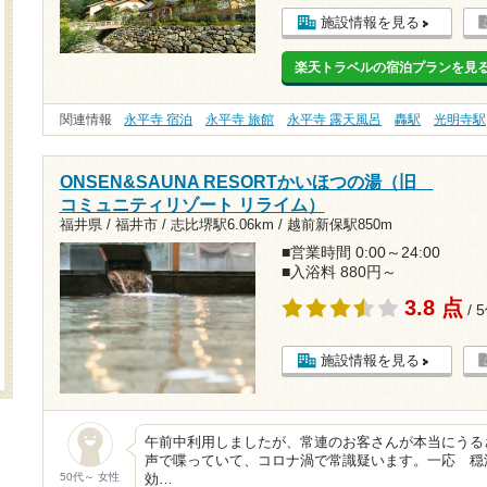
施設情報を見る
楽天トラベルの宿泊プランを見
関連情報
永平寺 宿泊
永平寺 旅館
永平寺 露天風呂
轟駅
光明寺駅
ONSEN&SAUNA RESORTかいほつの湯（旧
コミュニティリゾート リライム）
福井県 / 福井市 /
志比堺駅6.06km
/
越前新保駅850m
■営業時間 0:00～24:00
■入浴料 880円～
3.8 点
/ 
施設情報を見る
午前中利用しましたが、常連のお客さんが本当にうる
声で喋っていて、コロナ渦で常識疑います。一応 穏
50代～ 女性
効…