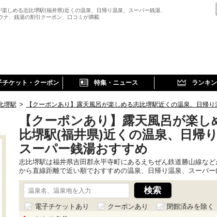
が楽しめる志比堺駅(福井県)近くの温泉、日帰り温泉、スーパー銭湯、
サウナ、銭湯の割引クーポン、口コミが満載
子チケット・クーポン
特集・ニュース
ランキン
比堺駅
>
【クーポンあり】露天風呂が楽しめる志比堺駅近くの温泉、日帰り
【クーポンあり】露天風呂が楽し
比堺駅(福井県)近くの温泉、日帰
スーパー銭湯おすすめ
志比堺駅は福井県吉田郡永平寺町にあるえちぜん鉄道勝山線など
から直線距離で近い順でおすすめの温泉、日帰り温泉、スーパー
電子チケットあり
クーポンあり
閉館済みを除く