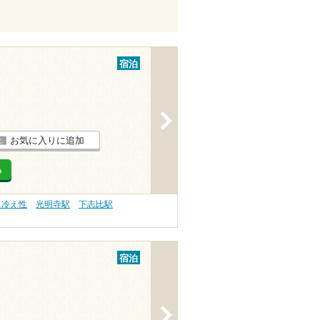
宿泊
>
お気に入りに追加
る
 冷え性
光明寺駅
下志比駅
宿泊
>