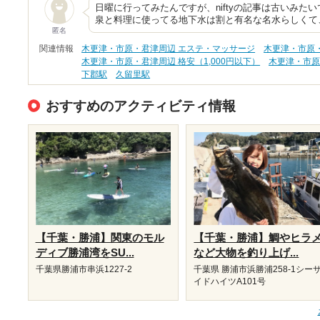
日曜に行ってみたんですが、niftyの記事は古いみた
泉と料理に使ってる地下水は割と有名な名水らしくて
匿名
関連情報
木更津・市原・君津周辺 エステ・マッサージ
木更津・市原
木更津・市原・君津周辺 格安（1,000円以下）
木更津・市原
下郡駅
久留里駅
おすすめのアクティビティ情報
【千葉・勝浦】関東のモル
【千葉・勝浦】鯛やヒラ
ディブ勝浦湾をSU...
など大物を釣り上げ...
千葉県勝浦市串浜1227-2
千葉県 勝浦市浜勝浦258-1シー
イドハイツA101号