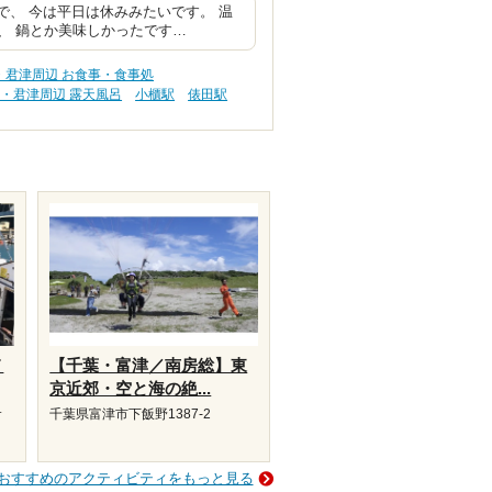
いで、 今は平日は休みみたいです。 温
、 鍋とか美味しかったです…
・君津周辺 お食事・食事処
・君津周辺 露天風呂
小櫃駅
俵田駅
メ
【千葉・富津／南房総】東
京近郊・空と海の絶...
サ
千葉県富津市下飯野1387-2
おすすめのアクティビティをもっと見る