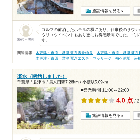
施設情報を見る
ゴルフの前泊したホテルの横にあり、仕事後のサウナ
ウリユウイベントもあり更にお得感最高でした。ゴル
50代～ 男性
す。
関連情報
木更津・市原・君津周辺 塩化物泉
木更津・市原・君津周辺 
木更津・市原・君津周辺 エステ・マッサージ
袖ケ浦駅
巌
楽水（閉館しました）
千葉県 / 君津市 /
馬来田駅7.28km
/
小櫃駅5.09km
■営業時間 11:00～22:00
4.0 点
/ 
施設情報を見る