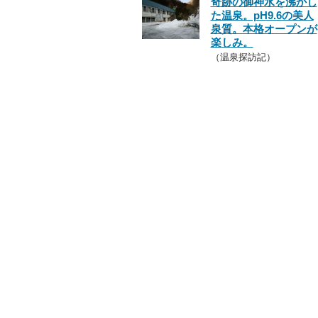
奇跡の御神水を沸かし
た温泉。pH9.6の美人
泉質。本格オープンが
楽しみ。
（温泉探訪記）