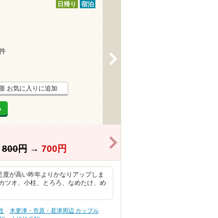
日帰り
宿泊
8件
>
お気に入りに追加
る
>
】
800円
→
700円
足度が高い昨年よりかなりアップしま
カツオ、小柱、とろろ、なめたけ、め
性
木更津・市原・君津周辺 カップル