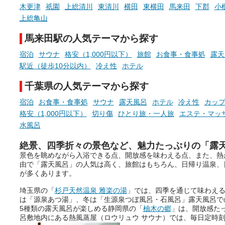
現地取材記事もあわせて紹介し
める占いで、“ととのう”お
木更津
祇園
上総清川
東清川
横田
東横田
馬来田
下郡
小
ていますので、気になる施設は
時間を、もっと特別に。
上総亀山
ぜひチェックして次のおでかけ
先の参考にしてみてください
馬来田駅の人気テーマから探す
ね。
宿泊
サウナ
格安（1,000円以下）
旅館
お食事・食事処
露天
駅近（徒歩10分以内）
冷え性
ホテル
千葉県の人気テーマから探す
宿泊
お食事・食事処
サウナ
露天風呂
ホテル
冷え性
カッ
格安（1,000円以下）
切り傷
ひとり旅・一人旅
エステ・マッ
水風呂
絶景、四季折々の景色など、魅力たっぷりの「露
景色を眺めながら入浴できる点、開放感を味わえる点、また、熱
由で「露天風呂」の人気は高く、旅館はもちろん、日帰り温泉、
が多くあります。
埼玉県の「
杉戸天然温泉 雅楽の湯
」では、四季を通じて味わえ
は「源泉あつ湯」、冬は「生源泉つぼ風呂・石風呂」露天風呂で
5種類の露天風呂が楽しめる静岡県の「
柚木の郷
」は、開放感た
呂敷地内にある熱風蒸屋（ロウリュウ サウナ）では、毎日定時