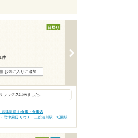
日帰り
>
11件
お気に入りに追加
リラックス出来ました。
・君津周辺 お食事・食事処
・君津周辺 サウナ
上総清川駅
祇園駅