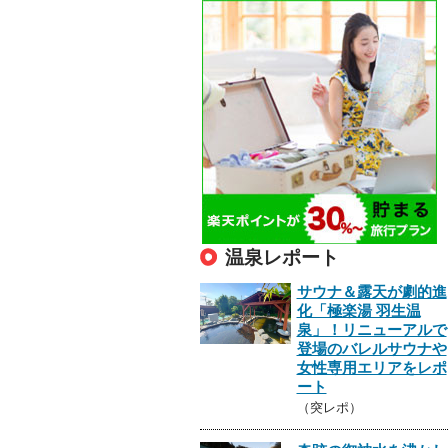
温泉レポート
サウナ＆露天が劇的進
化「極楽湯 羽生温
泉」！リニューアルで
登場のバレルサウナや
女性専用エリアをレポ
ート
（突レポ）