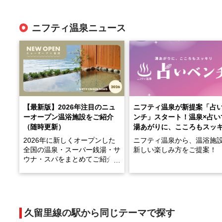
ニフティ温泉ニュース
【最新版】2026年注目のニュ
ニフティ温泉が新提案「占
ーオープン温浴施設をご紹介
ンチ」スタート！温泉×占い
（随時更新）
湯あがりに、こころもスッ
2026年に新しくオープンした
ニフティ温泉から、温浴施
全国の温泉・スーパー銭湯・サ
新しい楽しみ方をご提案！
ウナ・スパをまとめてご紹介！
※随時更新しています
温泉で体を癒したあとに、
でこころもスッキリ──そん
天然温泉や露天風呂、注目のサ
新体験が楽しめる「占いベ
ウナなど、こだわりの魅力がつ
チ」を展開中♨
まったスポットが続々登場して
久留里線の駅から同じテーマで探す
います。
手相やタロットなど気軽に