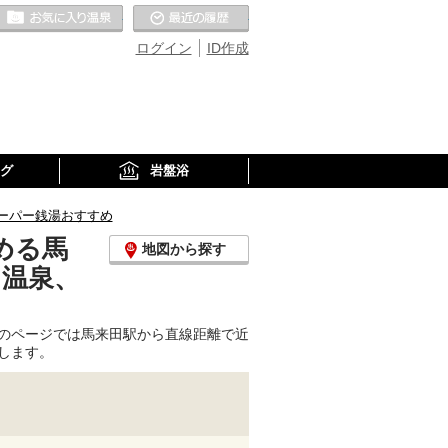
お気に入りの温泉
最近の履歴
ログイン
ID作成
グ
岩盤浴
ーパー銭湯おすすめ
める馬
地図から探す
り温泉、
のページでは馬来田駅から直線距離で近
します。