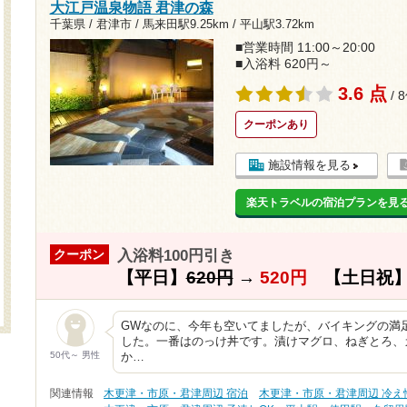
大江戸温泉物語 君津の森
千葉県 / 君津市 /
馬来田駅9.25km
/
平山駅3.72km
■営業時間 11:00～20:00
■入浴料 620円～
3.6 点
/ 
クーポンあり
施設情報を見る
楽天トラベルの宿泊プランを見
入浴料100円引き
クーポン
【平日】
620円
→
520円
【土日祝
GWなのに、今年も空いてましたが、バイキングの満
した。一番はのっけ丼です。漬けマグロ、ねぎとろ、
50代～ 男性
か…
関連情報
木更津・市原・君津周辺 宿泊
木更津・市原・君津周辺 冷え