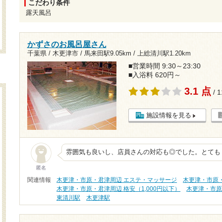
こだわり条件
露天風呂
かずさのお風呂屋さん
千葉県 / 木更津市 /
馬来田駅9.05km
/
上総清川駅1.20km
■営業時間 9:30～23:30
■入浴料 620円～
3.1 点
/ 
施設情報を見る
雰囲気も良いし、店員さんの対応も◎でした。とても
匿名
関連情報
木更津・市原・君津周辺 エステ・マッサージ
木更津・市原
木更津・市原・君津周辺 格安（1,000円以下）
木更津・市原
東清川駅
木更津駅