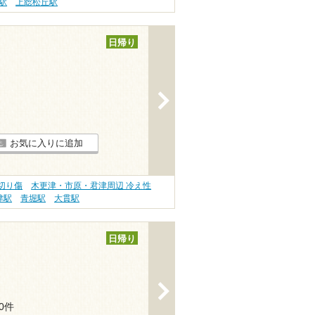
駅
上総松丘駅
日帰り
>
お気に入りに追加
切り傷
木更津・市原・君津周辺 冷え性
津駅
青堀駅
大貫駅
日帰り
>
30件