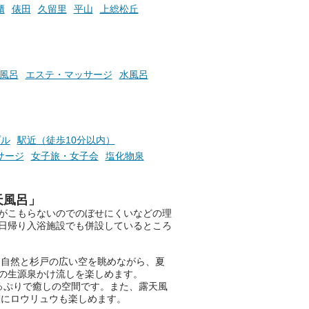
ふろ
櫃
俵田
久留里
平山
上総松丘
風呂
エステ・マッサージ
水風呂
プル
駅近（徒歩10分以内）
サージ
女子旅・女子会
塩化物泉
天風呂」
がこもらないのでのぼせにくいなどの理
日帰り入浴施設でも併設しているところ
る自然と杉戸の広い空を眺めながら、夏
の生源泉かけ流しを楽しめます。
っぷりで癒しの空間です。また、露天風
刻にロウリュウも楽しめます。