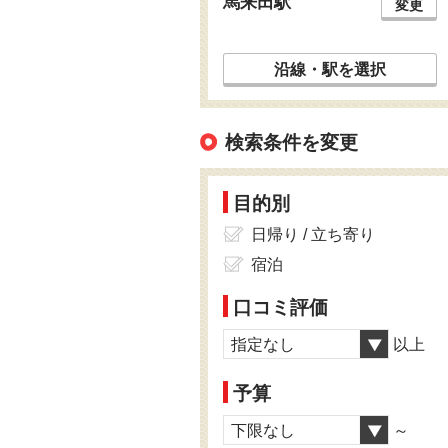
馬来田駅
変更
沿線・駅を選択
検索条件を変更
目的別
日帰り / 立ち寄り
宿泊
口コミ評価
指定なし
以上
予算
下限なし
～