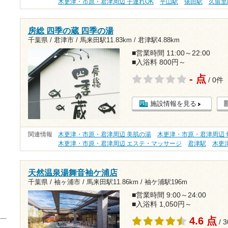
木更津・市原・君津周辺 子連れOK
平山駅
俵田駅
久留里
房総 四季の蔵 四季の湯
千葉県 / 君津市 /
馬来田駅11.83km
/
君津駅4.88km
■営業時間 11:00～22:00
■入浴料 800円～
- 点
/ 0件
施設情報を見る
関連情報
木更津・市原・君津周辺 美肌の湯
木更津・市原・君津周辺 
木更津・市原・君津周辺 エステ・マッサージ
君津駅
木更
天然温泉湯舞音袖ケ浦店
千葉県 / 袖ヶ浦市 /
馬来田駅11.86km
/
袖ケ浦駅196m
■営業時間 9:00～24:00
■入浴料 1,050円～
4.6 点
/ 