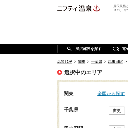
露天風呂
スパ、 
温浴施設を探す
電
温泉TOP
>
関東
>
千葉県
>
馬来田駅
>
選択中のエリア
全国から探す
関東
千葉県
変更