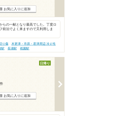
お気に入りに追加
からの一献となり最高でした。丁度ロ
フ前泊でよく来ますので又利用しま
切り傷
木更津・市原・君津周辺 冷え性
根駅
長浦駅
祇園駅
日帰り
>
2件
お気に入りに追加