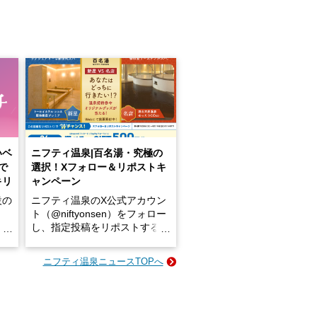
いベ
ニフティ温泉|百名湯・究極の
で
選択！Xフォロー＆リポストキ
キリ
ャンペーン
設の
ニフティ温泉のX公式アカウン
ト（@niftyonsen）をフォロー
し、指定投稿をリポストする
占い
と、抽選で各回26（ふろ）名
な
様（合計260名様）に選べるe-
ニフティ温泉ニュースTOPへ
ン
GIFT500円分をプレゼントい
たします。
楽し