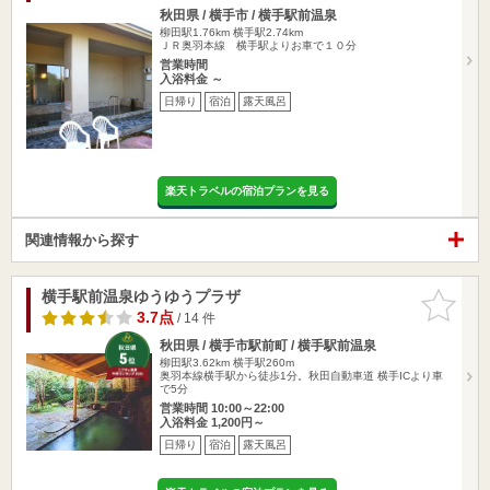
秋田県 / 横手市 / 横手駅前温泉
柳田駅1.76km
横手駅2.74km
ＪＲ奥羽本線 横手駅よりお車で１０分
営業時間
入浴料金 ～
日帰り
宿泊
露天風呂
楽天トラベルの宿泊プランを見る
関連情報から探す
横手駅前温泉ゆうゆうプラザ
お気に入
りに追加
3.7点
/ 14 件
秋田県 / 横手市駅前町 / 横手駅前温泉
柳田駅3.62km
横手駅260m
奥羽本線横手駅から徒歩1分。秋田自動車道 横手ICより車
で5分
営業時間 10:00～22:00
入浴料金 1,200円～
日帰り
宿泊
露天風呂