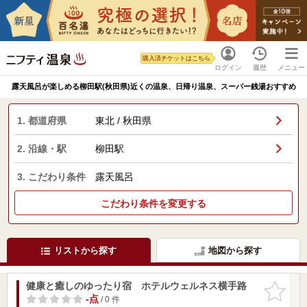
購入済チケットはこちら
ログイン
履歴
メニュー
露天風呂が楽しめる柳田駅(秋田県)近くの温泉、日帰り温泉、スーパー銭湯おすすめ
1. 都道府県
東北 / 秋田県
2. 沿線・駅
柳田駅
3. こだわり条件
露天風呂
こだわり条件を変更する
リストから探す
地図から探す
健康と癒しのゆったり宿 ホテルウェルネス横手路
お気に入
りに追加
-点
/ 0 件