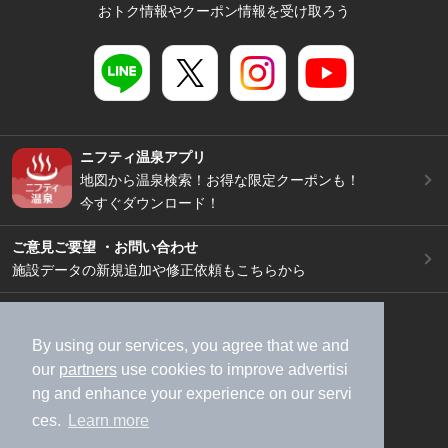
おトク情報やクーポン情報を受け取ろう
ニフティ温泉アプリ
地図から温泉検索！お得な限定クーポンも！
今すぐダウンロード！
ご意見ご要望 ・お問い合わせ
施設データの新規追加や修正依頼もこちらから
スマートフォン
/
PC
加盟店募集（資料請求）
広告出稿のご案内
By using our services, you agree that we and
our
partners
use cookies to improve advertisi
利用規約
ライフスタイルMEMBERS+規約
ng and enhance your experience on our servi
特定商取引法に基づく表記
ヘルプ
採用情報
ces.
Learn more
運営会社
個人情報保護ポリシー