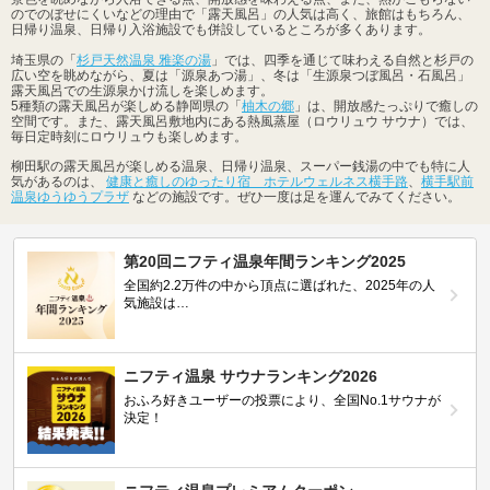
のでのぼせにくいなどの理由で「露天風呂」の人気は高く、旅館はもちろん、
日帰り温泉、日帰り入浴施設でも併設しているところが多くあります。
埼玉県の「
杉戸天然温泉 雅楽の湯
」では、四季を通じて味わえる自然と杉戸の
広い空を眺めながら、夏は「源泉あつ湯」、冬は「生源泉つぼ風呂・石風呂」
露天風呂での生源泉かけ流しを楽しめます。
5種類の露天風呂が楽しめる静岡県の「
柚木の郷
」は、開放感たっぷりで癒しの
空間です。また、露天風呂敷地内にある熱風蒸屋（ロウリュウ サウナ）では、
毎日定時刻にロウリュウも楽しめます。
柳田駅の露天風呂が楽しめる温泉、日帰り温泉、スーパー銭湯の中でも特に人
気があるのは、
健康と癒しのゆったり宿 ホテルウェルネス横手路
、
横手駅前
温泉ゆうゆうプラザ
などの施設です。ぜひ一度は足を運んでみてください。
第20回ニフティ温泉年間ランキング2025
全国約2.2万件の中から頂点に選ばれた、2025年の人
気施設は…
ニフティ温泉 サウナランキング2026
おふろ好きユーザーの投票により、全国No.1サウナが
決定！