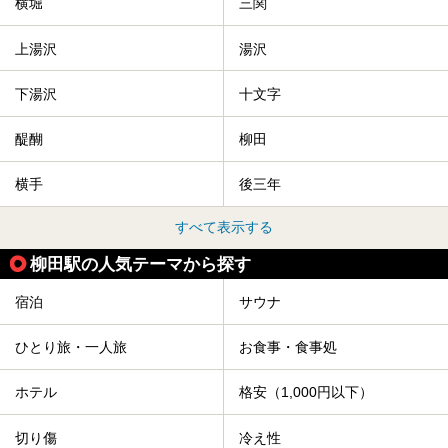
横堀
三関
竿燈まつりを見た後は、秋田の温泉で骨休め。秋田美人を生
み出す温泉がたくさんありますよ！
上湯沢
湯沢
秋田に出かけて、夏の暑さを祭りで吹き飛ばしましょう！
今回は秋田県のおすすめ温泉をご紹介します！
下湯沢
十文字
醍醐
柳田
横手
後三年
すべて表示する
柳田駅の人気テーマから探す
宿泊
サウナ
ひとり旅・一人旅
お食事・食事処
ホテル
格安（1,000円以下）
切り傷
冷え性