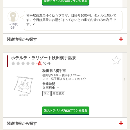
楽天トラベルの宿泊プランを見る
横手駅前温泉ゆうゆうプラザ。日帰り1000円、タオルは無いで
す。今日は露天にお湯がはってないとの事で内湯のみの利用で
す。2…
～10代
女性
関連情報から探す
ホテルテトラリゾート秋田横手温泉
お気に入
りに追加
-点
/ 0 件
秋田県 / 横手市
柳田駅5.98km
横手駅2.26km
ＪＲ 横手駅よりお車にて約５分
営業時間
入浴料金 ～
宿泊
露天風呂
楽天トラベルの宿泊プランを見る
関連情報から探す