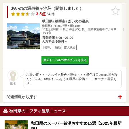
あいのの温泉鶴ヶ池荘（閉館しました）
お気に入
りに追加
3.5点
/ 4 件
秋田県 / 横手市 / あいのの温泉
柳田駅5.76km
相野々駅418m
JR北上線相野々駅より徒歩5分秋田自動車道横手ICより車
で15分
営業時間 6:00～21:00
入浴料金 500円～
日帰り
宿泊
露天風呂
楽天トラベルの宿泊プランを見る
お湯の質・・・ふつう○ 景色・建物・・・景色は目の前の沼がな
んかいい○、建物はいいほう○ 風呂の設備・・・サウナ・露天あ
り…
匿名
関連情報から探す
秋田県のニフティ温泉ニュース
秋田県のスーパー銭湯おすすめ15選【2025年最新
版】