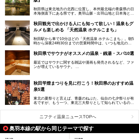
秋田県は東北地方の北西に位置し、本州最北端の青森県の日
本海側直下にある県です。奥羽山脈・出羽山地と日本海とい
う、厳しくも雄大な自然に囲まれたエリアで、ユネスコの世
界自然遺産に登録された白神山地のほか、多くの国立公園・
秋田観光で出かける人にも知って欲しい！温泉もグ
国定公園を擁しています。
ルメも楽しめる 「天然温泉 ホテルこまち」
「あきたこまち」に代表される米の生産量は国内第3位。米
どころ・酒どころとして知られ、比内地鶏・きりたんぽ鍋・
秋田駅から車で10分ほどの「天然温泉 ホテルこまち」。朝5
ハタハタ・しょっつる（魚醤）といった独特の食材も豊富で
時から深夜24時30分までの営業時間中は、いつも地元の人
す。
で賑わっている人気の温泉施設です。宿泊も可能で、温泉や
夏の「秋田竿燈（かんとう）まつり」や男鹿市の「なまは
岩盤浴入り放題なのに1泊3,500円からと破格の安さ！
げ」など、全国的に有名な催しも多い秋田県。観光旅行にも
秋田県でサウナがオススメの温泉・銭湯・スパ10選
観光にも便利な「天然温泉 ホテルこまち」の魅力をたっぷ
役立つ、県内のおすすめスーパー銭湯＆立ち寄り湯情報をご
りお届けします。
紹介します。
最近ではサウナに関する雑誌や漫画も発売されるなど、ファ
ンが増えているサウナ。
しかしサウナは一口にサウナと言っても、ドライサウナ、ス
チームサウナ、塩サウナなどが存在し、施設によって様々な
秋田竿燈まつりを見に行こう！秋田県のおすすめ温
こだわりを持つ施設も増えています。
泉5選
今回はそんな今話題のサウナが楽しめる、秋田県内にあるオ
ススメ温泉・銭湯・スパを10件まとめてご紹介します。
東北の夏祭りと言えば、青森のねぶた、仙台の七夕祭りが有
名ですが、もう一つ、東北三大祭りとして知られているのが
秋田の竿燈祭りです。
毎年8月3日から6日に行われる「秋田竿燈まつり」は、たく
ニフティ温泉ニュースTOPへ
さんの提灯をぶらさげた大きな竿燈を「ドッコイショ」の掛
け声にあわせて秋田駅周辺を練り歩きます。
奥羽本線の駅から同じテーマで探す
竿燈の数は230本、１万個の提灯がまるで天の川のように連
なり、秋田の夜を照らします。