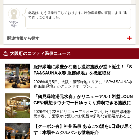
此処は､もう営業終了しております｡ 岩伸産業様の事情により､建
て直しになりました｡
50代～
男性
関連情報から探す
大阪府のニフティ温泉ニュース
服部緑地に緑豊かな癒し温浴施設が堂々誕生！「S
PA&SAUNA水春 服部緑地」を徹底取材
2026年6月5日、大阪・服部緑地エリアに「SPA&SAUNA水
春 服部緑地」がグランドオープン。
当初の計画から約5年の時を経て誕生した本施設は、温泉・
「鶴見緑地湯元水春」がリニューアル！岩盤LOUN
サウナ・岩盤浴・フィットネス・ラウンジ・レストランなど
GEや瞑想サウナで一日ゆっくり満喫できる施設に
を融合した、これまでの“水春”のイメージをさらに進化させ
た大型ウェルネス施設です。
2026年4月22日にリニューアルオープンした「鶴見緑地湯
元水春」。源泉かけ流しのお風呂や多彩な岩盤浴があること
今回はオープン前の内覧会に参加し、館内のこだわりポイン
で人気の施設ですが、リニューアルを経てこれまで以上
トを徹底取材してきました。
に“一日中くつろげる場所”としてパワーアップしています。
サウナー注目の3種のサウナや160cmの深水風呂、没入感の
【クーポン有】神州温泉 あるごの湯を1日遊び尽く
高い岩盤浴エリア、日本最大の台数を誇る最新AIフィットネ
す！本場チムジルバンも徹底紹介
今回のリニューアルでは、新たに登場した瞑想サウナをはじ
スマシンなど、見どころ満載の館内を詳しくご紹介します。
め、岩盤浴エリアや休憩スペースの充実、レストランなど、