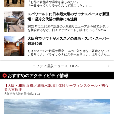
「お得に岩盤浴や温泉を楽しみたい」
見どころが盛りだくさん。日常の疲れを癒やしたい方はもち
「一日ゆっくりリラックスして過ごしたい」
ろん、休日にゆったり過ごしたい方にもぴったりの内容とな
そんな方におすすめなのが、クーポンを使ってお得に長時間
っています。
利用できる「神州温泉 あるごの湯」です。
スパワールドに日本最大級のサウナスペースが新登
本記事では、そんなリニューアル後の注目ポイントを詳しく
場！温冷交代浴の動線にも注目
あるごの湯は、大阪府豊中市にある日帰り温浴施設で、阪急
紹介します。これから「鶴見緑地湯元水春」に訪れる方や、
宝塚線「三国駅」から徒歩約10分とアクセスも良好です。
より満足度の高い過ごし方をしたい方はぜひお読みくださ
2023年には25周年記念の大規模リニューアルを経てホテル
チムジルバン（岩盤浴）を中心に、発汗・リラックス・漫画
い。
を新設するなど、日々アップデートし続けている「SPAWO
タイムまで満喫できる長時間滞在型の施設なので、一日中ゆ
RLD HOTEL＆RESORT」（以下スパワールド）。
ったりと過ごしたいときにおすすめ。大うちわやタオルによ
そんなスパワールドが2025年11月15日（土）に、新たな浴
る迫力ある熱波パフォーマンスも毎日行われており、“とと
大阪府でサウナがオススメの温泉・スパ・スーパー
室や日本最大級140人収容の大規模サウナを携えてリニュー
のう”体験をしっかり楽しめるのもポイントです。
銭湯30選
アルオープン！浴室である4F・6Fそれぞれにリニューアル
が施されており、その総工費はなんと13.5億円！
さらに館内でくつろぐだけでなく、隣接するビルにはカラオ
もはやスーパー銭湯や温泉、スパに欠かせない要素となって
大規模リニューアルの全容を確認すべく、リニューアルプレ
ケやボウリングといった遊び場もあり、友人同士やカップル
いるサウナ。ドライサウナにスチームサウナ、塩サウナな
オープンイベントに行ってきました！今回はそのリニューア
で“遊び+癒し”の一日を過ごすのにもぴったり。
ど、いくつか異なるタイプが楽しめたり、水風呂や外気浴ス
ル部分の概要をお届けします。
ペース、ロウリュウなど、心ゆくまで楽しむためのサービス
今回は、あるごの湯を訪問し、チムジルバンやお風呂、食事
が充実した施設も多くみられます。
ニフティ温泉ニュースTOPへ
処にいたるまで魅力をたっぷり堪能してきたので、その全容
を詳しく紹介します！
今回はそんなサウナにこだわった、大阪府内のオススメ温
おすすめのアクティビティ情報
泉・銭湯・スパを30件紹介したいと思います！
【大阪・和歌山 磯ノ浦海水浴場】体験サーフィンスクール・初心
者の方歓迎
大阪府泉大津市曽根町2-1-11