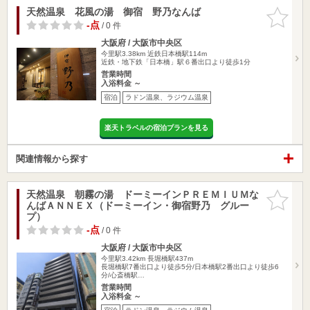
天然温泉 花風の湯 御宿 野乃なんば
お気に入
りに追加
-点
/ 0 件
大阪府 / 大阪市中央区
今里駅3.38km
近鉄日本橋駅114m
近鉄・地下鉄「日本橋」駅６番出口より徒歩1分
営業時間
入浴料金 ～
宿泊
ラドン温泉、ラジウム温泉
楽天トラベルの宿泊プランを見る
関連情報から探す
天然温泉 朝霧の湯 ドーミーインＰＲＥＭＩＵＭな
お気に入
んばＡＮＮＥＸ（ドーミーイン・御宿野乃 グルー
りに追加
プ）
-点
/ 0 件
大阪府 / 大阪市中央区
今里駅3.42km
長堀橋駅437m
長堀橋駅7番出口より徒歩5分/日本橋駅2番出口より徒歩6
分/心斎橋駅…
営業時間
入浴料金 ～