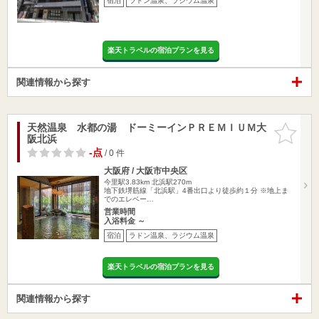
宿泊
ラドン温泉、ラジウム温泉
楽天トラベルの宿泊プランを見る
関連情報から探す
天然温泉 水都の湯 ドーミーインＰＲＥＭＩＵＭ大
お気に入
阪北浜
りに追加
-点
/ 0 件
大阪府 / 大阪市中央区
今里駅3.83km
北浜駅270m
地下鉄堺筋線「北浜駅」4番出口より徒歩約１分 ※地上ま
でのエレベー…
営業時間
入浴料金 ～
宿泊
ラドン温泉、ラジウム温泉
楽天トラベルの宿泊プランを見る
関連情報から探す