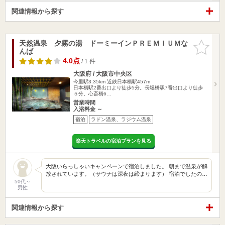
関連情報から探す
天然温泉 夕霧の湯 ドーミーインＰＲＥＭＩＵＭな
お気に入
んば
りに追加
4.0点
/ 1 件
大阪府 / 大阪市中央区
今里駅3.35km
近鉄日本橋駅457m
日本橋駅2番出口より徒歩5分。長堀橋駅7番出口より徒歩
５分。心斎橋6…
営業時間
入浴料金 ～
宿泊
ラドン温泉、ラジウム温泉
楽天トラベルの宿泊プランを見る
大阪いらっしゃいキャンペーンで宿泊しました。 朝まで温泉が解
放されています。（サウナは深夜は締まります） 宿泊でしたの…
50代～
男性
関連情報から探す