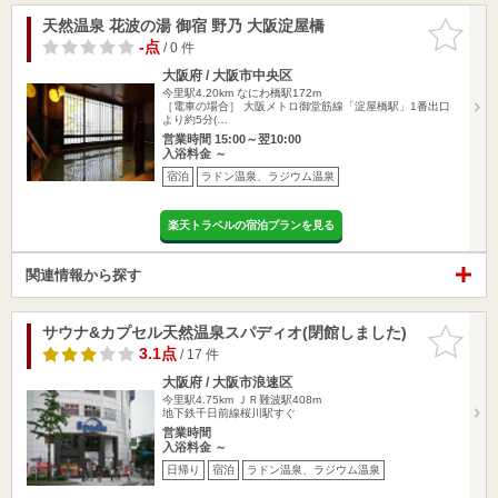
天然温泉 花波の湯 御宿 野乃 大阪淀屋橋
お気に入
りに追加
-点
/ 0 件
大阪府 / 大阪市中央区
今里駅4.20km
なにわ橋駅172m
［電車の場合］ 大阪メトロ御堂筋線「淀屋橋駅」1番出口
より約5分(…
営業時間 15:00～翌10:00
入浴料金 ～
宿泊
ラドン温泉、ラジウム温泉
楽天トラベルの宿泊プランを見る
関連情報から探す
サウナ&カプセル天然温泉スパディオ(閉館しました)
お気に入
りに追加
3.1点
/ 17 件
大阪府 / 大阪市浪速区
今里駅4.75km
ＪＲ難波駅408m
地下鉄千日前線桜川駅すぐ
営業時間
入浴料金 ～
日帰り
宿泊
ラドン温泉、ラジウム温泉