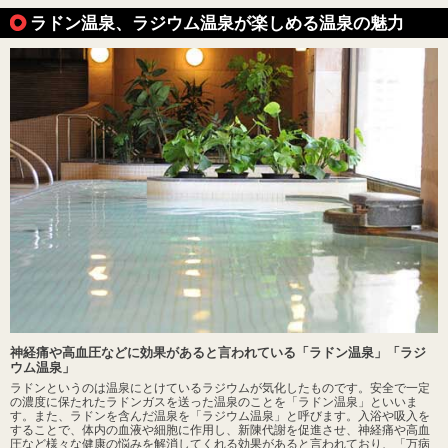
ラドン温泉、ラジウム温泉が楽しめる温泉の魅力
神経痛や高血圧などに効果があると言われている「ラドン温泉」「ラジ
ウム温泉」
ラドンというのは温泉にとけているラジウムが気化したものです。安全で一定
の濃度に保たれたラドンガスを送った温泉のことを「ラドン温泉」といいま
す。また、ラドンを含んだ温泉を「ラジウム温泉」と呼びます。入浴や吸入を
することで、体内の血液や細胞に作用し、新陳代謝を促進させ、神経痛や高血
圧など様々な健康の悩みを解消してくれる効果があると言われており、「万病