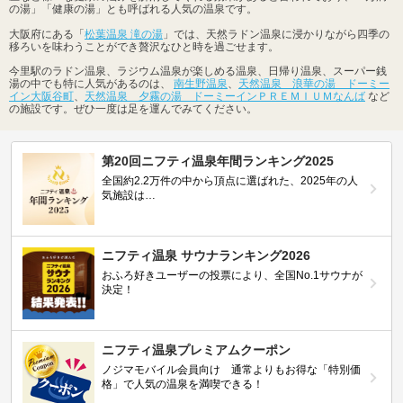
の湯」「健康の湯」とも呼ばれる人気の温泉です。
大阪府にある「
松葉温泉 滝の湯
」では、天然ラドン温泉に浸かりながら四季の
移ろいを味わうことができ贅沢なひと時を過ごせます。
今里駅のラドン温泉、ラジウム温泉が楽しめる温泉、日帰り温泉、スーパー銭
湯の中でも特に人気があるのは、
南生野温泉
、
天然温泉 浪華の湯 ドーミー
イン大阪谷町
、
天然温泉 夕霧の湯 ドーミーインＰＲＥＭＩＵＭなんば
など
の施設です。ぜひ一度は足を運んでみてください。
第20回ニフティ温泉年間ランキング2025
全国約2.2万件の中から頂点に選ばれた、2025年の人
気施設は…
ニフティ温泉 サウナランキング2026
おふろ好きユーザーの投票により、全国No.1サウナが
決定！
ニフティ温泉プレミアムクーポン
ノジマモバイル会員向け 通常よりもお得な「特別価
格」で人気の温泉を満喫できる！