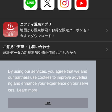
ニフティ温泉アプリ
地図から温泉検索！お得な限定クーポンも！
今すぐダウンロード！
ご意見ご要望 ・お問い合わせ
施設データの新規追加や修正依頼もこちらから
スマートフォン
/
PC
加盟店募集（資料請求）
広告出稿のご案内
By using our services, you agree that we and
our
partners
use cookies to improve advertisi
利用規約
ライフスタイルMEMBERS+規約
ng and enhance your experience on our servi
特定商取引法に基づく表記
ヘルプ
採用情報
ces.
Learn more
運営会社
個人情報保護ポリシー
©NIFTY Lifestyle Co., Ltd.
OK