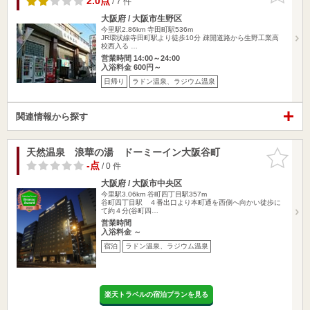
2.0点
/ 7 件
大阪府 / 大阪市生野区
今里駅2.86km
寺田町駅536m
JR環状線寺田町駅より徒歩10分 疎開道路から生野工業高
校西入る …
営業時間 14:00～24:00
入浴料金 600円～
日帰り
ラドン温泉、ラジウム温泉
関連情報から探す
天然温泉 浪華の湯 ドーミーイン大阪谷町
お気に入
りに追加
-点
/ 0 件
大阪府 / 大阪市中央区
今里駅3.06km
谷町四丁目駅357m
谷町四丁目駅 ４番出口より本町通を西側へ向かい徒歩に
て約４分(谷町四…
営業時間
入浴料金 ～
宿泊
ラドン温泉、ラジウム温泉
楽天トラベルの宿泊プランを見る