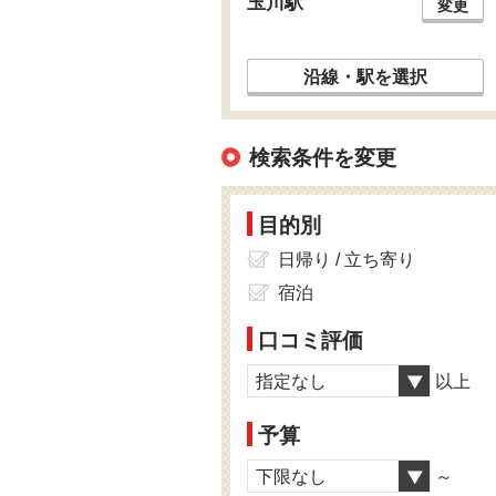
玉川駅
変更
沿線・駅を選択
検索条件を変更
目的別
日帰り / 立ち寄り
宿泊
口コミ評価
指定なし
以上
予算
下限なし
～