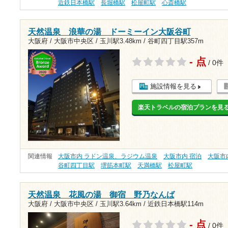
近鉄日本橋駅
長堀橋駅
松屋町駅
心斎橋駅
天然温泉 浪華の湯 ドーミーイン大阪谷町
大阪府 / 大阪市中央区 /
玉川駅3.48km
/
谷町四丁目駅357m
- 点
/ 0件
施設情報を見る
楽天トラベルの宿泊プランを見
関連情報
大阪市内 ラドン温泉、ラジウム温泉
大阪市内 宿泊
大阪市
谷町四丁目駅
堺筋本町駅
天満橋駅
松屋町駅
天然温泉 花風の湯 御宿 野乃なんば
大阪府 / 大阪市中央区 /
玉川駅3.64km
/
近鉄日本橋駅114m
- 点
/ 0件