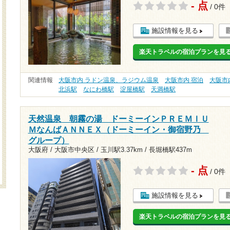
- 点
/ 0件
施設情報を見る
楽天トラベルの宿泊プランを見
関連情報
大阪市内 ラドン温泉、ラジウム温泉
大阪市内 宿泊
大阪市
北浜駅
なにわ橋駅
淀屋橋駅
天満橋駅
天然温泉 朝霧の湯 ドーミーインＰＲＥＭＩＵ
ＭなんばＡＮＮＥＸ（ドーミーイン・御宿野乃
グループ）
大阪府 / 大阪市中央区 /
玉川駅3.37km
/
長堀橋駅437m
- 点
/ 0件
施設情報を見る
楽天トラベルの宿泊プランを見