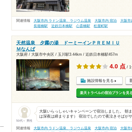
関連情報
大阪市内 ラドン温泉、ラジウム温泉
大阪市内 宿泊
大阪市
長堀橋駅
近鉄日本橋駅
心斎橋駅
松屋町駅
天然温泉 夕霧の湯 ドーミーインＰＲＥＭＩＵ
Ｍなんば
大阪府 / 大阪市中央区 /
玉川駅3.44km
/
近鉄日本橋駅457m
4.0 点
/ 
施設情報を見る
楽天トラベルの宿泊プランを見
大阪いらっしゃいキャンペーンで宿泊しました。 朝
は深夜は締まります） 宿泊でしたので夜泣きそばがサ
50代～ 男性
関連情報
大阪市内 ラドン温泉、ラジウム温泉
大阪市内 宿泊
大阪市