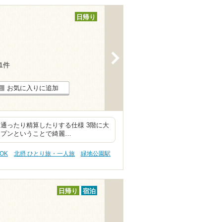
日帰り
>
11件
お気に入りに追加
通ったり精算したりする仕様 3階に大
ープンということで綺麗…
OK
北摂 ひとり旅・一人旅
緑地公園駅
日帰り
宿泊