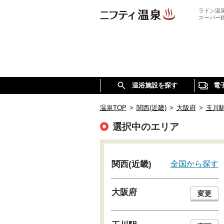
ラドン温
スーパー
温浴施設を探す
電
温泉TOP
>
関西(近畿)
>
大阪府
>
玉川
選択中のエリア
全国から探す
関西(近畿)
大阪府
変更