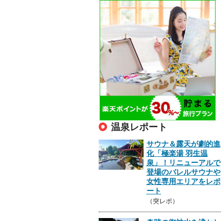
温泉レポート
サウナ＆露天が劇的進
化「極楽湯 羽生温
泉」！リニューアルで
登場のバレルサウナや
女性専用エリアをレポ
ート
（突レポ）