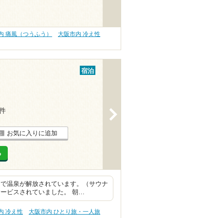
内 痛風（つうふう）
大阪市内 冷え性
宿泊
1件
>
お気に入りに追加
る
まで温泉が解放されています。（サウナ
ービスされていました。 朝…
内 冷え性
大阪市内 ひとり旅・一人旅