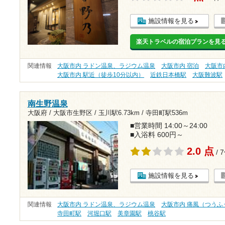
施設情報を見る
楽天トラベルの宿泊プランを見
関連情報
大阪市内 ラドン温泉、ラジウム温泉
大阪市内 宿泊
大阪市
大阪市内 駅近（徒歩10分以内）
近鉄日本橋駅
大阪難波駅
南生野温泉
大阪府 / 大阪市生野区 /
玉川駅6.73km
/
寺田町駅536m
■営業時間 14:00～24:00
■入浴料 600円～
2.0 点
/ 
施設情報を見る
関連情報
大阪市内 ラドン温泉、ラジウム温泉
大阪市内 痛風（つうふ
寺田町駅
河堀口駅
美章園駅
桃谷駅