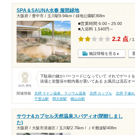
SPA＆SAUNA水春 服部緑地
大阪府 / 豊中市 /
玉川駅9.94km
/
緑地公園駅368m
■営業時間 6:00～25:00
■入浴料 1,540円～
2.2 点
/ 
施設情報を見る
下駄箱の鍵がバーコードになっていて それでゲートを
浴場と岩盤浴や館内着が置いてある お風呂は流石オ
30代 男性
関連情報
北摂 ラドン温泉、ラジウム温泉
北摂 カップル
北摂 子連れ
千里山駅
関大前駅
桃山台駅
サウナ&カプセル天然温泉スパディオ(閉館しまし
た)
大阪府 / 大阪市浪速区 /
玉川駅2.76km
/
ＪＲ難波駅408m