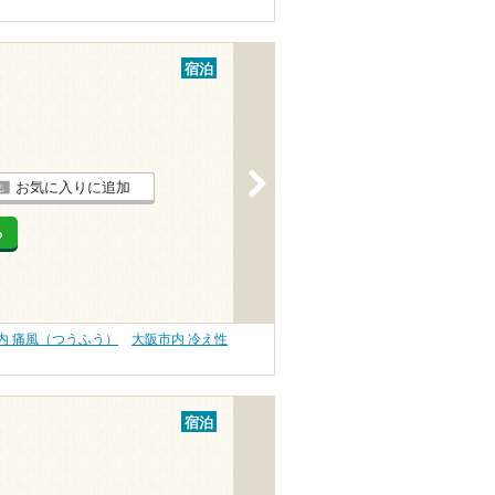
宿泊
>
お気に入りに追加
る
内 痛風（つうふう）
大阪市内 冷え性
宿泊