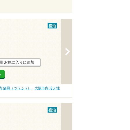
宿泊
>
お気に入りに追加
る
内 痛風（つうふう）
大阪市内 冷え性
宿泊