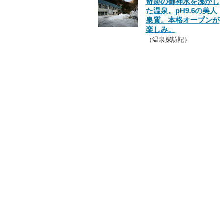
奇跡の御神水を沸かし
た温泉。pH9.6の美人
泉質。本格オープンが
楽しみ。
（温泉探訪記）