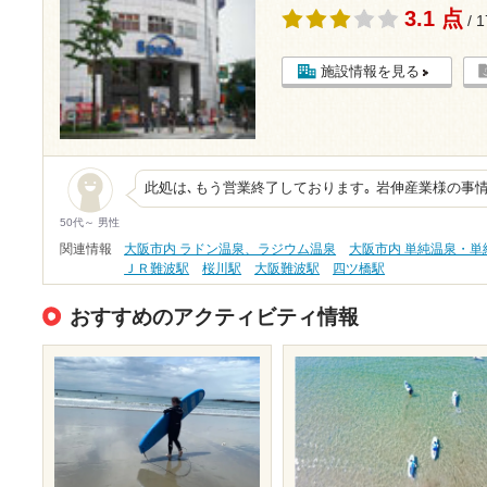
3.1 点
/ 
施設情報を見る
此処は､もう営業終了しております｡ 岩伸産業様の事
50代～ 男性
関連情報
大阪市内 ラドン温泉、ラジウム温泉
大阪市内 単純温泉・単
ＪＲ難波駅
桜川駅
大阪難波駅
四ツ橋駅
おすすめのアクティビティ情報