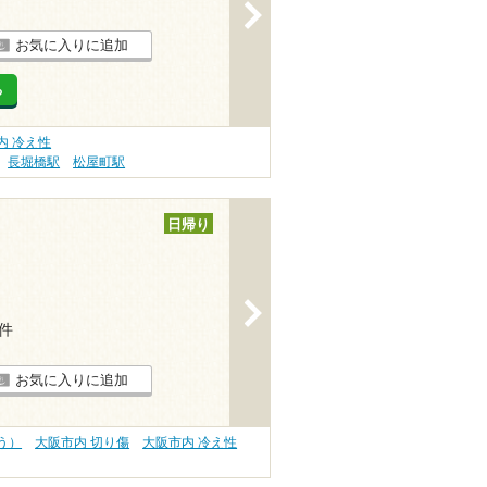
>
お気に入りに追加
る
内 冷え性
長堀橋駅
松屋町駅
日帰り
>
7件
お気に入りに追加
う）
大阪市内 切り傷
大阪市内 冷え性