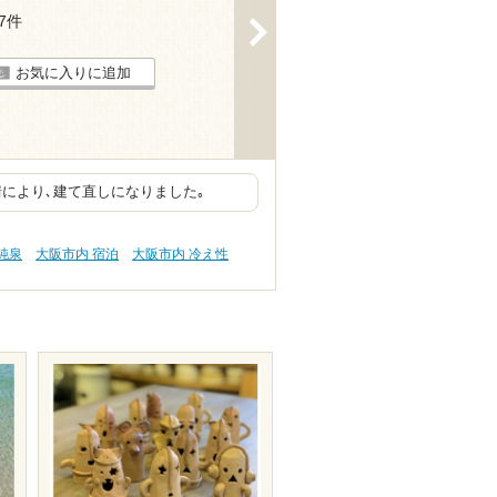
17件
>
お気に入りに追加
情により､建て直しになりました｡
純泉
大阪市内 宿泊
大阪市内 冷え性